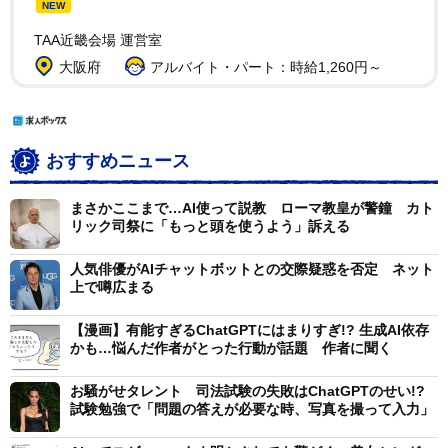
NEW
TAA近畿会場 運営室
大阪府
アルバイト・パート：時給1,260円～
おすすめニュース
まさかここまで…AI使って説教 ローマ教皇が警鐘 カト
リック司祭に「もっと頭を使うよう」訴える
人気俳優がAIチャットボットとの交際疑惑を否定 ネット
上で噂広まる
【漫画】有能すぎるChatGPTにはまりすぎ!? 生成AI依存
かも…悩んだ作者がとった行動が話題 作者に聞く
お騒がせタレント 司法試験の失敗はChatGPTのせい!?
試験勉強で「問題の答えが必要な時、写真を撮って入力」