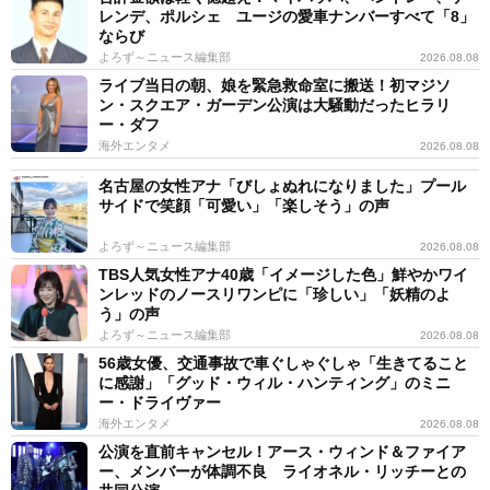
レンデ、ポルシェ ユージの愛車ナンバーすべて「8」
ならび
よろず～ニュース編集部
2026.08.08
ライブ当日の朝、娘を緊急救命室に搬送！初マジソ
ン・スクエア・ガーデン公演は大騒動だったヒラリ
ー・ダフ
海外エンタメ
2026.08.08
名古屋の女性アナ「びしょぬれになりました」プール
サイドで笑顔「可愛い」「楽しそう」の声
よろず～ニュース編集部
2026.08.08
TBS人気女性アナ40歳「イメージした色」鮮やかワイ
ンレッドのノースリワンピに「珍しい」「妖精のよ
う」の声
よろず～ニュース編集部
2026.08.08
56歳女優、交通事故で車ぐしゃぐしゃ「生きてること
に感謝」「グッド・ウィル・ハンティング」のミニ
ー・ドライヴァー
海外エンタメ
2026.08.08
公演を直前キャンセル！アース・ウィンド＆ファイア
ー、メンバーが体調不良 ライオネル・リッチーとの