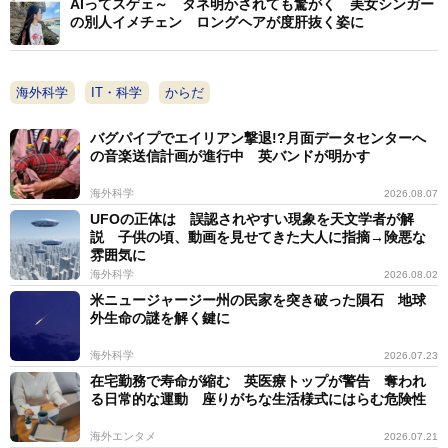
AIってスゲェ～ タネ明かされても驚がく 美女シンガー
の別人イメチェン ロングヘアが度肝抜く姿に
海外科学
IT・科学
からだ
バグパイプでエイリアン撃退!?月面データセンターへ
の音楽送信計画が進行中 英バンドが明かす
海外科学
2026.08.07
UFOの正体は 誤認されやすい現象を天文学者が解
説 子供の頃、動画を見せてきた大人に指摘→険悪な
雰囲気に
海外科学
2026.08.02
米ニュージャージー州の民家を突き破った隕石 地球
外生命の謎を解く鍵に
海外科学
2026.07.23
在宅勤務で寿命が縮む 英医療トップが警告 奪われ
る日常的な運動 座りがちな生活様式にはらむ危険性
海外エンタメ
2026.07.21