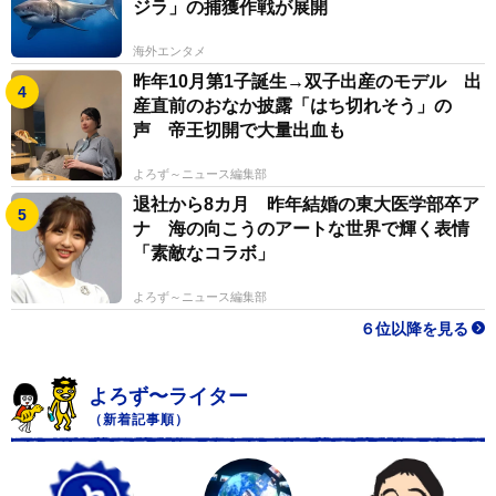
ジラ」の捕獲作戦が展開
海外エンタメ
昨年10月第1子誕生→双子出産のモデル 出
産直前のおなか披露「はち切れそう」の
声 帝王切開で大量出血も
よろず～ニュース編集部
退社から8カ月 昨年結婚の東大医学部卒ア
ナ 海の向こうのアートな世界で輝く表情
「素敵なコラボ」
よろず～ニュース編集部
６位以降を見る
よろず〜ライター
（新着記事順）