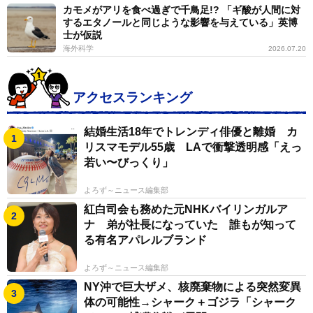
カモメがアリを食べ過ぎで千鳥足!? 「ギ酸が人間に対
するエタノールと同じような影響を与えている」英博
士が仮説
海外科学
2026.07.20
アクセスランキング
結婚生活18年でトレンディ俳優と離婚 カ
リスマモデル55歳 LAで衝撃透明感「えっ
若い〜びっくり」
よろず～ニュース編集部
紅白司会も務めた元NHKバイリンガルア
ナ 弟が社長になっていた 誰もが知って
る有名アパレルブランド
よろず～ニュース編集部
NY沖で巨大ザメ、核廃棄物による突然変異
体の可能性→シャーク＋ゴジラ「シャーク