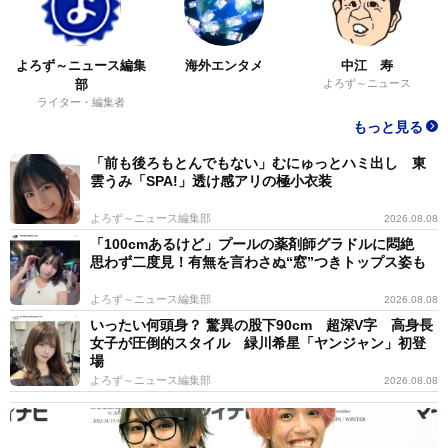
よろず～ニュース編集
海外エンタメ
中江 寿
部
よろず～ニュース
ライター・編集者
もっと見る
「前も後ろもとんでもない」むにゅっとハミ出し 東
雲うみ「SPA!」透け感アリの極小衣装
よろず～ニュース編集部
2026.08.08
「100cmあるけど」プールの薬剤師グラドルに悶絶
思わず二度見！有無を言わさぬ“窓”つきトップス姿も
よろず～ニュース編集部
2026.08.08
いったい何頭身？ 驚異の股下90cm 超深V字 高身長
女子が圧倒的スタイル 緑川希星「ヤンジャン」初登
場
よろず～ニュース編集部
2026.08.08