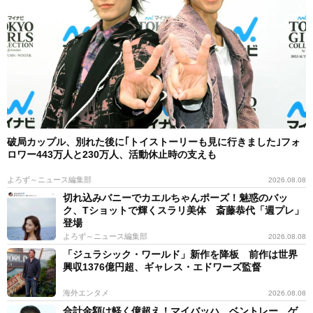
破局カップル、別れた後に｢トイストーリーも見に行きました｣フォ
ロワー443万人と230万人、活動休止時の支えも
よろず～ニュース編集部
2026.08.08
切れ込みバニーでカエルちゃんポーズ！魅惑のバッ
ク、Tショットで輝くスラリ美体 斎藤恭代「週プレ」
登場
よろず～ニュース編集部
2026.08.08
「ジュラシック・ワールド」新作を降板 前作は世界
興収1376億円超、ギャレス・エドワーズ監督
海外エンタメ
2026.08.08
合計金額は軽く億超え！マイバッハ、ベントレー、ゲ