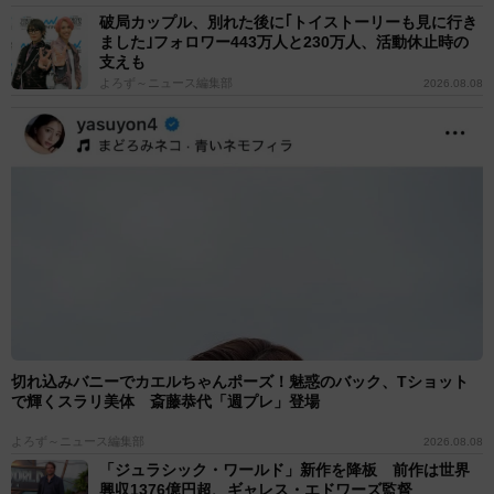
破局カップル、別れた後に｢トイストーリーも見に行き
ました｣フォロワー443万人と230万人、活動休止時の
支えも
よろず～ニュース編集部
2026.08.08
切れ込みバニーでカエルちゃんポーズ！魅惑のバック、Tショット
で輝くスラリ美体 斎藤恭代「週プレ」登場
よろず～ニュース編集部
2026.08.08
「ジュラシック・ワールド」新作を降板 前作は世界
興収1376億円超、ギャレス・エドワーズ監督