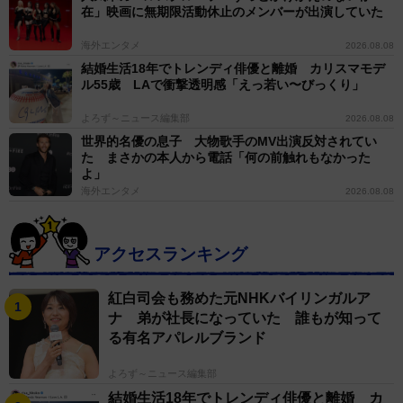
よかったです〜ホッ」「相変わらずおふざけがリアル」
在」映画に無期限活動休止のメンバーが出演していた
とファンを楽しませていた。
海外エンタメ
2026.08.08
結婚生活18年でトレンディ俳優と離婚 カリスマモデ
有希は神奈川県出身。石垣島で本場の三線を学び、
ル55歳 LAで衝撃透明感「えっ若い〜びっくり」
2016年に「ランソン」でソロデビュー。神奈川県警から
よろず～ニュース編集部
2026.08.08
の委嘱で詐欺撲滅ソングPR大使としての活動もしてい
世界的名優の息子 大物歌手のMV出演反対されてい
る。
た まさかの本人から電話「何の前触れもなかった
よ」
海外エンタメ
2026.08.08
アクセスランキング
紅白司会も務めた元NHKバイリンガルア
ナ 弟が社長になっていた 誰もが知って
る有名アパレルブランド
よろず～ニュース編集部
結婚生活18年でトレンディ俳優と離婚 カ