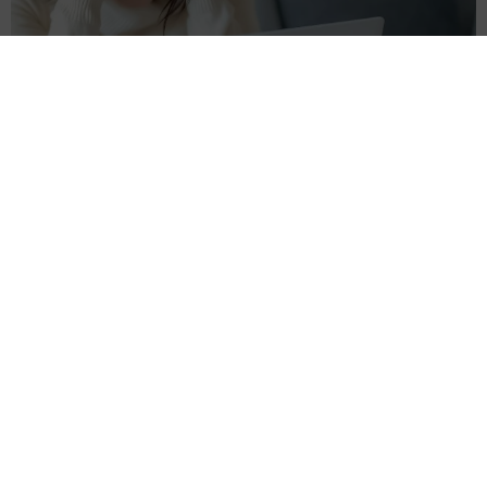
課金が止まらない！亡くなった母のサブスク契約ってどう解除した
ら？「デジタル終活」が有効【FPが解説】
夢書房
2026.08.08
「エターナルズ」のクメイル・ナンジアニ 「ブラッ
クリスト」作品で監督デビュー
海外エンタメ
2026.08.08
「テッド・ラッソ」の37歳女優 結婚していた「シー
ズン2で出会ったの」お相手は番組スタッフ
海外エンタメ
2026.08.08
かつての「乙女塾」人気アイドル ribbonの2人が街角
ショット「永作さんにも居て欲しいなあなんて」
よろず～ニュース編集部
2026.08.08
悲劇的な最期演じた「豊臣兄弟！」女優 モモニンジ
ャー思わせる髪型「見惚れちゃう」しげ→百地霞に
よろず～ニュース編集部
2026.08.08