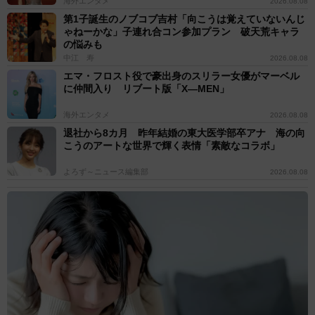
海外エンタメ
2026.08.08
第1子誕生のノブコブ吉村「向こうは覚えていないんじ
ゃねーかな」子連れ合コン参加プラン 破天荒キャラ
の悩みも
中江 寿
2026.08.08
エマ・フロスト役で豪出身のスリラー女優がマーベル
に仲間入り リブート版「X―MEN」
海外エンタメ
2026.08.08
退社から8カ月 昨年結婚の東大医学部卒アナ 海の向
こうのアートな世界で輝く表情「素敵なコラボ」
よろず～ニュース編集部
2026.08.08