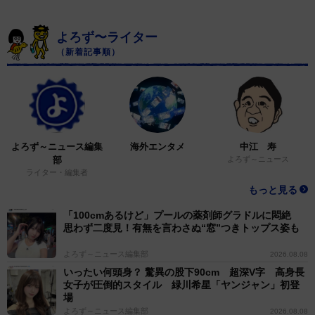
よろず〜ライター
（新着記事順）
よろず～ニュース編集
海外エンタメ
中江 寿
部
よろず～ニュース
ライター・編集者
もっと見る
「100cmあるけど」プールの薬剤師グラドルに悶絶
思わず二度見！有無を言わさぬ“窓”つきトップス姿も
よろず～ニュース編集部
2026.08.08
いったい何頭身？ 驚異の股下90cm 超深V字 高身長
女子が圧倒的スタイル 緑川希星「ヤンジャン」初登
場
よろず～ニュース編集部
2026.08.08