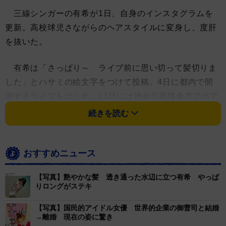
三線シンガーの有希が1日、自身のインスタグラムを
更新。高校球児さながらのヘアスタイルに変身し、度肝
を抜いた。
有希は「さっぱり～ ライブ前に思い切って髪切りま
した」とハサミの絵文字をつけて投稿。4日に都内で開
催するライブをはじめ、11日には神奈川県鎌倉市でのア
ルバム「ヌチグスイ」の先行発売ライブなどが予定され
続きを読む
ている。二度見いや三度見の丸刈りへの変ぼうは、どう
見ても「さっぱり～」のレベルを超えている。
おすすめニュース
「シャンプーがこんなにもラクなんですね！ 今まで30
【写真】艶やかな髪 透き通った水辺に立つ有希 やっぱ
分近くドライヤーに時間をかけてたなんて、嘘みたいで
りロングがステキ
す！ECOだ！」と満足げにつづった有希。「30分」の表
現は19日の投稿からも明らか。「ついに!!! 有希Newアル
【写真】国民的アイドル女優 世界的企業の御曹司と結婚
→離婚 現在の姿に驚き
バム『ヌチグスイ』が事務所に届きました!!!!!」と最新ア