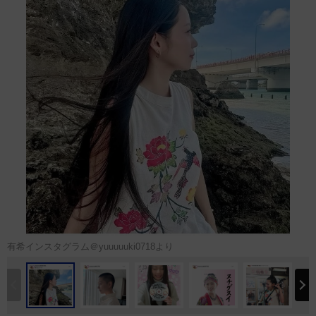
有希インスタグラム＠yuuuuuki0718より