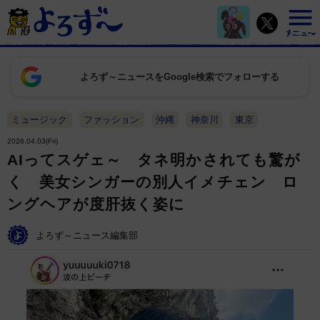
よろず～ニュースをGoogle検索でフォローする
ミュージック
ファッション
沖縄
神奈川
東京
2026.04.03(Fri)
AIってスゲェ～ タネ明かされても驚が
く 美女シンガーの別人イメチェン ロ
ングヘアが度肝抜く姿に
よろず～ニュース編集部