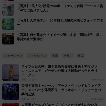
ルバムを告知していたが、当時は優に胸のあたりまであ
【写真】“美人化”話題の40歳 イケてる台湾ゴージャス姿
「AIではありません」
るロングヘアだった。
【写真】人気モデル 30年前と現在の水着ビフォーアフタ
シャツをラフに羽織って前を見据える今回のショット
ー
は、艶やかロングだった頃とはどう見ても別人。「また
【写真】何が起きた？イメージ違いすぎ 菊池桃子 横に
少しずつ、大切に伸ばしていこうと思います」と今後の
爆発気味の髪形に
プランまで明かした有希。当然ながら衝撃を受けたファ
ンの反応もハンパではなかったが…。
ミュージック
ファッション
沖縄
神奈川
東京
「びっくりしたわ 普通にwww」「ひっくり返りそう
ライブ当日の朝、娘を緊急救命室に搬送！初マジソ
に」「出家しました？」「三蔵法師みたい」と続出した
ン・スクエア・ガーデン公演は大騒動だったヒラリ
ー・ダフ
驚きの声に、有希がタネ明かし。「#エイプリルフー
海外エンタメ
2026.08.08
ル」のハッシュタグをつけていた投稿とはいえ、ビック
公演を直前キャンセル！アース・ウィンド＆ファイア
リさせたことに「いたずらしてごめんなさい」と返し、
ー、メンバーが体調不良 ライオネル・リッチーとの
共同公演
きれいな頭の形を褒められ「AIの進化が止まらない」と
海外エンタメ
2026.08.08
コメント。「いたずら好きの有希さん！可愛い」「4/1で
人気米ガールズグループ「ずっとかけがえのない存