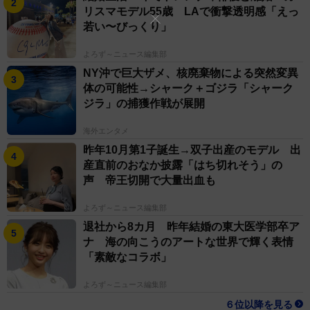
リスマモデル55歳 LAで衝撃透明感「えっ
若い〜びっくり」
よろず～ニュース編集部
NY沖で巨大ザメ、核廃棄物による突然変異
体の可能性→シャーク＋ゴジラ「シャーク
ジラ」の捕獲作戦が展開
海外エンタメ
昨年10月第1子誕生→双子出産のモデル 出
産直前のおなか披露「はち切れそう」の
声 帝王切開で大量出血も
よろず～ニュース編集部
退社から8カ月 昨年結婚の東大医学部卒ア
ナ 海の向こうのアートな世界で輝く表情
「素敵なコラボ」
よろず～ニュース編集部
６位以降を見る