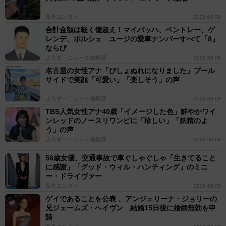
海外エンタメ
2026.08.08
合計金額は軽く億超え！マイバッハ、ベントレー、ゲ
レンデ、ポルシェ ユージの愛車ナンバーすべて「8」
ならび
よろず～ニュース編集部
2026.08.08
名古屋の女性アナ「びしょぬれになりました」プール
サイドで笑顔「可愛い」「楽しそう」の声
よろず～ニュース編集部
2026.08.08
TBS人気女性アナ40歳「イメージした色」鮮やかワイ
ンレッドのノースリワンピに「珍しい」「妖精のよ
う」の声
よろず～ニュース編集部
2026.08.08
56歳女優、交通事故で車ぐしゃぐしゃ「生きてること
に感謝」「グッド・ウィル・ハンティング」のミニ
ー・ドライヴァー
海外エンタメ
2026.08.08
ゲイであることを公表 、アンジェリーナ・ジョリーの
兄ジェームズ・ヘイヴン 結婚15日後に婚姻無効を申
請