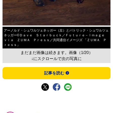
アーノルド・シュワルツェネッガー（左）とパトリック・シュワルツェ
ネッガー©Ｄａｖｅ Ｓｔａｒｂｕｃｋ／Ｆｕｔｕｒｅ－Ｉｍａｇｅ
ｖｉａ ＺＵＭＡ Ｐｒｅｓｓ／共同通信イメージズ 「ＺＵＭＡ Ｐ
ｒｅｓｓ」
まだまだ画像は続きます。画像（1/20）
↓にスクロールで次の写真に
記事を読む