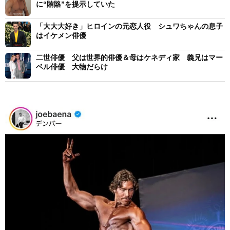
に“賄賂”を提示していた
「大大大好き」ヒロインの元恋人役 シュワちゃんの息子
はイケメン俳優
二世俳優 父は世界的俳優＆母はケネディ家 義兄はマー
ベル俳優 大物だらけ