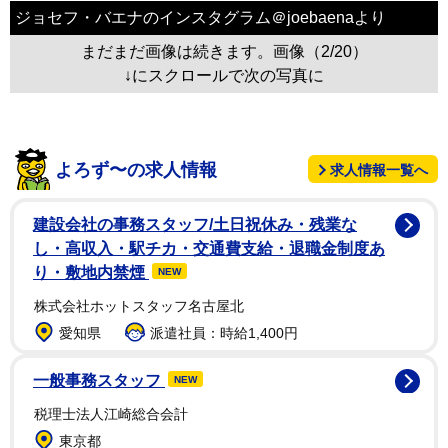
ジョセフ・バエナのインスタグラム＠joebaenaより
まだまだ画像は続きます。画像（2/20）
↓にスクロールで次の写真に
よろず〜の求人情報
求人情報一覧へ
建設会社の事務スタッフ/土日祝休み・残業な
し・高収入・駅チカ・交通費支給・退職金制度あ
り・敷地内禁煙
NEW
株式会社ホットスタッフ名古屋北
愛知県
派遣社員：時給1,400円
一般事務スタッフ
NEW
税理士法人江崎総合会計
東京都