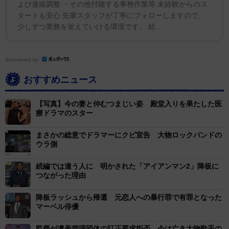
よび連絡調整 ・その他付随する事務作業等 未経験からのス
タートも安心 先輩スタッフが丁寧にフォローしますので、
少しずつ業務を覚えていける環境です。 給...
Sponsored by
おすすめニュース
【写真】今の妻と仲むつまじい姿 殿堂入りを果たした医
療ドラマのスター
まさかの総意でドラマーにクビ宣告 大物ロックバンドの
ウラ側
続編では違う人に 明かされた「アイアンマン2」降板に
つながった理由
降板ラッシュから帰還 元恋人への暴行罪で有罪となった
マーベル俳優
監督が遺産管理団体の訂正要求拒否 今は亡き大物歌手の