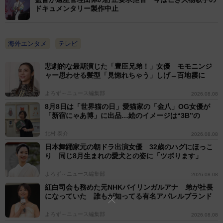
ドキュメンタリー製作中止
海外エンタメ
テレビ
悲劇的な最期演じた「豊臣兄弟！」女優 モモニンジ
ャー思わせる髪型「見惚れちゃう」しげ→百地霞に
よろず～ニュース編集部
2026.08.08
8月8日は「世界猫の日」愛猫家の「金八」OG女優が
「新宿にゃあ博」に出品…絵のイメージは“3B”の
北村 泰介
2026.08.08
日本舞踊家元の朝ドラ出演女優 32歳のハグにほっこ
り 同じ8月生まれの愛犬との姿に「ツボります」
よろず～ニュース編集部
2026.08.08
紅白司会も務めた元NHKバイリンガルアナ 弟が社長
になっていた 誰もが知ってる有名アパレルブランド
よろず～ニュース編集部
2026.08.08