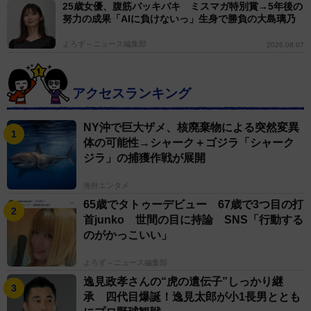
25歳女優、腹筋バッキバキ ミスマガ特別賞→5年後の
努力の成果「AIに負けないっ」生身で勝負の大島璃乃
よろず～ニュース編集部
2026.08.07
アクセスランキング
NY沖で巨大ザメ、核廃棄物による突然変異
体の可能性→シャーク＋ゴジラ「シャーク
ジラ」の捕獲作戦が展開
海外エンタメ
65歳でタトゥーデビュー 67歳で3つ目の打
首junko 世間の目に持論 SNS「行動する
のがかっこいい」
よろず～ニュース編集部
逸見政孝さんの“虎の遺伝子”しっかり継
承 四代目爆誕！逸見太郎が小1長男ととも