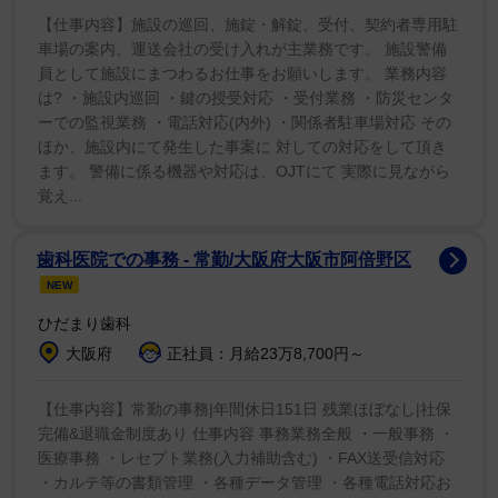
【仕事内容】施設の巡回、施錠・解錠、受付、契約者専用駐
そして、スプリヤが放送開始当初から重要な役割を果
車場の案内、運送会社の受け入れが主業務です。 施設警備
員として施設にまつわるお仕事をお願いします。 業務内容
たしてきたことを強調。今後のさらなる活躍を応援して
は? ・施設内巡回 ・鍵の授受対応 ・受付業務 ・防災センタ
いると語った。
ーでの監視業務 ・電話対応(内外) ・関係者駐車場対応 その
ほか、施設内にて発生した事案に 対しての対応をして頂き
ます。 警備に係る機器や対応は、OJTにて 実際に見ながら
覚え...
歯科医院での事務 - 常勤/大阪府大阪市阿倍野区
NEW
ひだまり歯科
大阪府
正社員：月給23万8,700円～
【仕事内容】常勤の事務|年間休日151日 残業ほぼなし|社保
完備&退職金制度あり 仕事内容 事務業務全般 ・一般事務 ・
医療事務 ・レセプト業務(入力補助含む) ・FAX送受信対応
・カルテ等の書類管理 ・各種データ管理 ・各種電話対応お