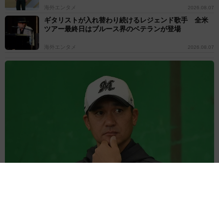
海外エンタメ
2026.08.07
ギタリストが入れ替わり続けるレジェンド歌手 全米
ツアー最終日はブルース界のベテランが登場
海外エンタメ
2026.08.07
父はプロ野球元エース 元チアのタレント娘が“激似"2ショット「ま
ぁ、そっくり」「絆がとても素敵」の声
よろず～ニュース編集部
2026.08.07
「息子をヤングケアラーにしないために」 46歳で出産