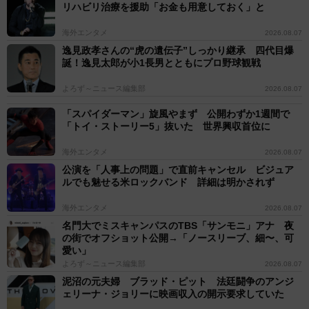
リハビリ治療を援助「お金も用意しておく」と
海外エンタメ
2026.08.07
逸見政孝さんの“虎の遺伝子”しっかり継承 四代目爆
誕！逸見太郎が小1長男とともにプロ野球観戦
よろず～ニュース編集部
2026.08.07
「スパイダーマン」旋風やまず 公開わずか1週間で
「トイ・ストーリー5」抜いた 世界興収首位に
海外エンタメ
2026.08.07
公演を「人事上の問題」で直前キャンセル ビジュア
ルでも魅せる米ロックバンド 詳細は明かされず
海外エンタメ
2026.08.07
名門大でミスキャンパスのTBS「サンモニ」アナ 夜
の街でオフショット公開→「ノースリーブ、細〜、可
愛い」
よろず～ニュース編集部
2026.08.07
泥沼の元夫婦 ブラッド・ピット 法廷闘争のアンジ
ェリーナ・ジョリーに映画収入の開示要求していた