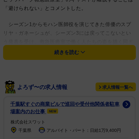
「避けられない」とコメントした。
シーズン1からモハン医師役を演じてきた俳優のスプ
リヤ・ガネーシュが、シーズン3には戻ってこないとい
う発表を受け、救急医療室で働く人たちの姿を描く同ド
ラマは、病院の人員体制が変動し続ける現状を軸に物語
続きを読む
を構築しているため、不可避であったと説明した。
ノアはバラエティにこう話した。「脚本陣は主要キャ
ストの大半が現実的に残留できる時間経過をどれほど設
よろず〜の求人情報
求人情報一覧へ
けられるのか、その見極めに苦慮しているから、こうし
た状況が毎シーズン起こることは避けられないんだ」
千葉駅すぐの商業ビルで巡回や受付他関係者駐車
「救急医療室はとても入れ替わりが激しい。いつも通
場案内のお仕事
NEW
り、キャストの入れ替わりが続く中で物語を新鮮に保つ
株式会社スワット
ため、僕らは新たなキャラクターを登場させたり、既存
千葉県
アルバイト・パート：日給1万9,400円
キャストを昇格させたりする形で対応している」