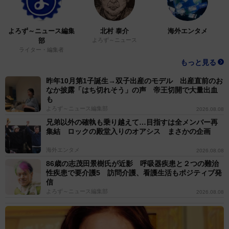
よろず～ニュース編集
北村 泰介
海外エンタメ
部
よろず～ニュース
ライター・編集者
もっと見る
昨年10月第1子誕生→双子出産のモデル 出産直前のお
なか披露「はち切れそう」の声 帝王切開で大量出血
も
よろず～ニュース編集部
2026.08.08
兄弟以外の確執も乗り越えて…目指すは全メンバー再
集結 ロックの殿堂入りのオアシス まさかの企画
海外エンタメ
2026.08.08
86歳の志茂田景樹氏が近影 呼吸器疾患と２つの難治
性疾患で要介護5 訪問介護、看護生活もポジティブ発
信
よろず～ニュース編集部
2026.08.08