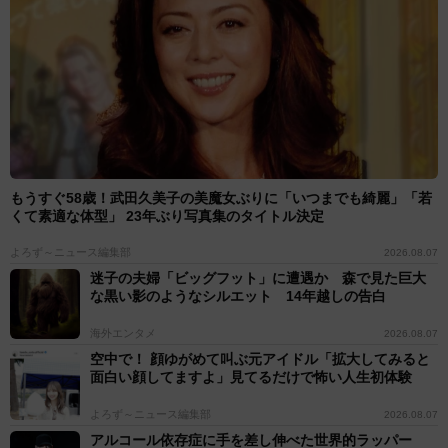
もうすぐ58歳！武田久美子の美魔女ぶりに「いつまでも綺麗」「若
くて素適な体型」 23年ぶり写真集のタイトル決定
よろず～ニュース編集部
2026.08.07
迷子の夫婦「ビッグフット」に遭遇か 森で見た巨大
な黒い影のようなシルエット 14年越しの告白
海外エンタメ
2026.08.07
空中で！ 顔ゆがめて叫ぶ元アイドル「拡大してみると
面白い顔してますよ」見てるだけで怖い人生初体験
よろず～ニュース編集部
2026.08.07
アルコール依存症に手を差し伸べた世界的ラッパー