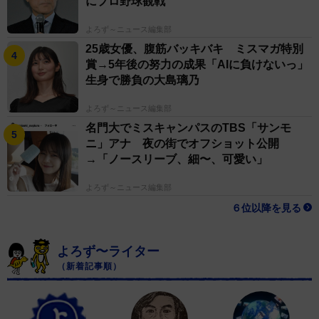
にプロ野球観戦
よろず～ニュース編集部
25歳女優、腹筋バッキバキ ミスマガ特別
賞→5年後の努力の成果「AIに負けないっ」
生身で勝負の大島璃乃
よろず～ニュース編集部
名門大でミスキャンパスのTBS「サンモ
ニ」アナ 夜の街でオフショット公開
→「ノースリーブ、細〜、可愛い」
よろず～ニュース編集部
６位以降を見る
よろず〜ライター
（新着記事順）