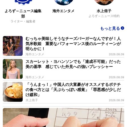
よろず～ニュース編集
海外エンタメ
水上侑子
部
よろず～ニュース特約
ライター・編集者
もっと見る
むっちゃ美味しそうなチーズバーガーなんですが！人
気米歌姫 重要なパフォーマンス後のルーティーンが
明らかに！
海外エンタメ
2026.08.09
スカーレット・ヨハンソンでも「達成不可能」だった
美の基準 感じていた外見への強いプレッシャー
海外エンタメ
2026.08.09
「うんまっ！」中国人の大富豪がオススメするポテチ
の食べ方とは「天ぷらっぽい感覚」「罪悪感が少しだ
け緩和」
水上侑子
2026.08.09