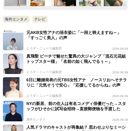
海外エンタメ
テレビ
元AKB女性アナの浴衣姿に「一段と映えますね～」
「すっごく美人」の声
よろず～ニュース編集部
2026.08.09
真飛聖 ビーチで魅せた驚異の大ジャンプ「流石元花組
トップスター様」「名前の如く飛んでるぅ～」
よろず～ニュース編集部
2026.08.09
6日に離婚発表の元TBS女性アナ ノースリおへそチラ
リに「元気そうで安心」「応援してるからね」の声
よろず～ニュース編集部
2026.08.09
NYの新居、前の住人は有名コメディ俳優だった→スタ
ッフがひそかに試写会招待→直接郵便物を手渡した
海外エンタメ
2026.08.09
人気ドラマのキャストが再集結？ 思わせぶりなミーシ