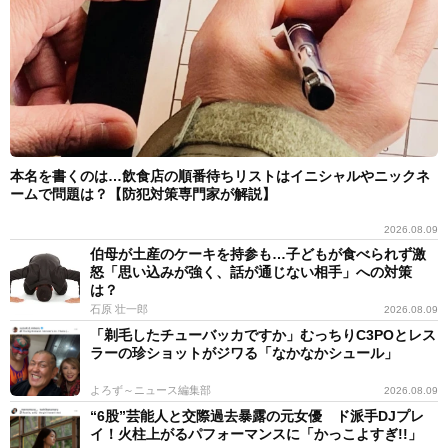
本名を書くのは…飲食店の順番待ちリストはイニシャルやニックネ
ームで問題は？【防犯対策専門家が解説】
2026.08.09
伯母が土産のケーキを持参も…子どもが食べられず激
怒「思い込みが強く、話が通じない相手」への対策
は？
石原 壮一郎
2026.08.09
「剃毛したチューバッカですか」むっちりC3POとレス
ラーの珍ショットがジワる「なかなかシュール」
よろず～ニュース編集部
2026.08.09
“6股”芸能人と交際過去暴露の元女優 ド派手DJプレ
イ！火柱上がるパフォーマンスに「かっこよすぎ!!」