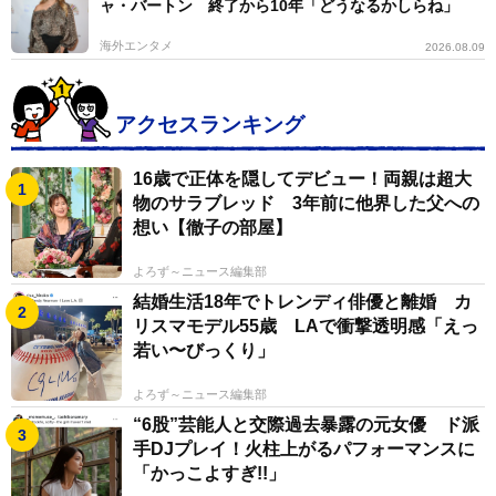
ャ・バートン 終了から10年「どうなるかしらね」
海外エンタメ
2026.08.09
アクセスランキング
16歳で正体を隠してデビュー！両親は超大
物のサラブレッド 3年前に他界した父への
想い【徹子の部屋】
よろず～ニュース編集部
結婚生活18年でトレンディ俳優と離婚 カ
リスマモデル55歳 LAで衝撃透明感「えっ
若い〜びっくり」
よろず～ニュース編集部
“6股”芸能人と交際過去暴露の元女優 ド派
手DJプレイ！火柱上がるパフォーマンスに
「かっこよすぎ!!」