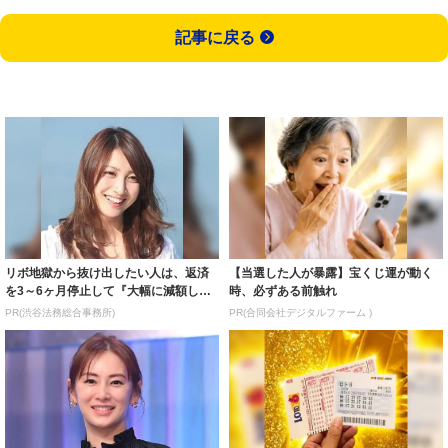
記事に戻る
リボ地獄から抜け出したい人は、返済
【当選した人が暴露】宝くじ運が動く
を3～6ヶ月停止して『大幅に減額して
時、必ずある前触れ
から返済す...
PR(渋谷法務総合事務所)
PR(合同会社デジタルファーム )