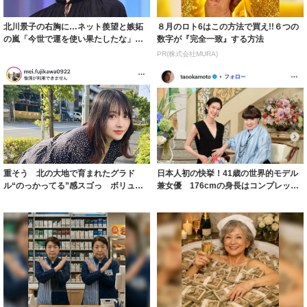
北川景子の右胸に…ネット羨望と嫉妬
８月のロト6はこの方法で買え!!６つの
の嵐「今世で運を使い果たしたな」
数字が『完全一致』する方法
「ガッツリ行っ...
PR(株式会社MURA)
重そう 北の大地で育まれたグラド
日本人初の快挙！41歳の世界的モデル
ル“のっかってる”感スゴっ ボリュー
兼女優 176cmの身長はコンプレック
ミー連発「ア...
スだっ...