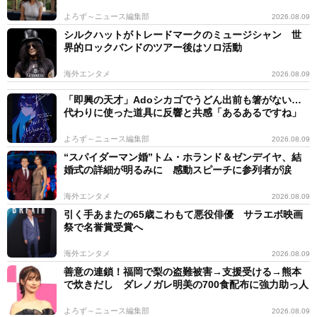
よろず～ニュース編集部
2026.08.09
シルクハットがトレードマークのミュージシャン 世
界的ロックバンドのツアー後はソロ活動
海外エンタメ
2026.08.09
「即興の天才」Adoシカゴでうどん出前も箸がない…
代わりに使った道具に反響と共感「あるあるですね」
よろず～ニュース編集部
2026.08.09
“スパイダーマン婚”トム・ホランド＆ゼンデイヤ、結
婚式の詳細が明るみに 感動スピーチに参列者が涙
海外エンタメ
2026.08.09
引く手あまたの65歳こわもて悪役俳優 サラエボ映画
祭で名誉賞受賞へ
海外エンタメ
2026.08.09
善意の連鎖！福岡で梨の盗難被害→支援受ける→熊本
で炊きだし ダレノガレ明美の700食配布に強力助っ人
よろず～ニュース編集部
2026.08.09