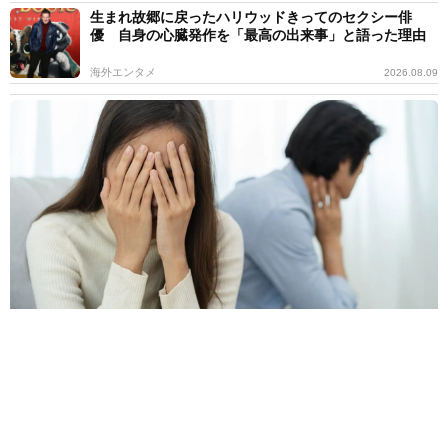
生まれ故郷に戻ったハリウッドきってのセクシー俳
優 自身の心臓発作を「最高の出来事」と語った理由
海外エンタメ
2026.08.09
6割の女性が「忙しい彼氏」に不安や不満あり 寂しさを乗り越えた
方法、やって後悔したこととは
よろず～ニュース調査班
2026.08.09
いったい何頭身？ 驚異の股下90cm 超深V字 高身長
女子が圧倒的スタイル 緑川希星「ヤンジャン」初登