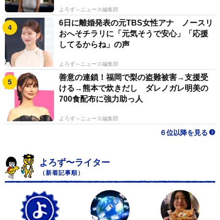
よろず～ニュース編集部
6日に離婚発表の元TBS女性アナ ノースリ
おへそチラリに「元気そうで安心」「応援
してるからね」の声
よろず～ニュース編集部
善意の連鎖！福岡で梨の盗難被害→支援受
ける→熊本で炊きだし ダレノガレ明美の
700食配布に強力助っ人
よろず～ニュース編集部
６位以降を見る
よろず〜ライター
（新着記事順）