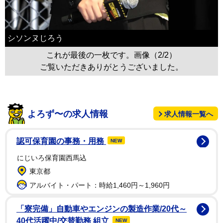
シソンヌじろう
これが最後の一枚です。画像（2/2）
ご覧いただきありがとうございました。
よろず〜の求人情報
求人情報一覧へ
認可保育園の事務・用務
NEW
にじいろ保育園西馬込
東京都
アルバイト・パート：時給1,460円～1,960円
「寮完備」自動車やエンジンの製造作業/20代～
40代活躍中/交替勤務 組立
NEW