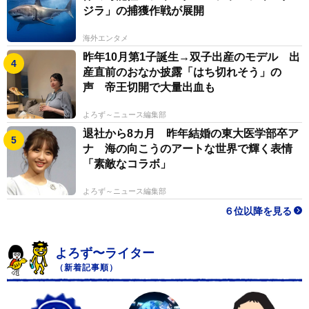
ジラ」の捕獲作戦が展開
海外エンタメ
昨年10月第1子誕生→双子出産のモデル 出
産直前のおなか披露「はち切れそう」の
声 帝王切開で大量出血も
よろず～ニュース編集部
退社から8カ月 昨年結婚の東大医学部卒ア
ナ 海の向こうのアートな世界で輝く表情
「素敵なコラボ」
よろず～ニュース編集部
６位以降を見る
よろず〜ライター
（新着記事順）