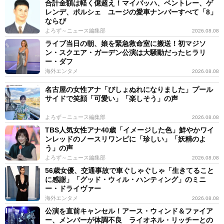
合計金額は軽く億超え！マイバッハ、ベントレー、ゲ
レンデ、ポルシェ ユージの愛車ナンバーすべて「8」
ならび
よろず～ニュース編集部
2026.08.08
ライブ当日の朝、娘を緊急救命室に搬送！初マジソ
ン・スクエア・ガーデン公演は大騒動だったヒラリ
ー・ダフ
海外エンタメ
2026.08.08
名古屋の女性アナ「びしょぬれになりました」プール
サイドで笑顔「可愛い」「楽しそう」の声
よろず～ニュース編集部
2026.08.08
TBS人気女性アナ40歳「イメージした色」鮮やかワイ
ンレッドのノースリワンピに「珍しい」「妖精のよ
う」の声
よろず～ニュース編集部
2026.08.08
56歳女優、交通事故で車ぐしゃぐしゃ「生きてること
に感謝」「グッド・ウィル・ハンティング」のミニ
ー・ドライヴァー
海外エンタメ
2026.08.08
公演を直前キャンセル！アース・ウィンド＆ファイア
ー、メンバーが体調不良 ライオネル・リッチーとの