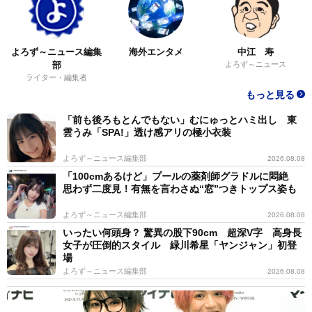
よろず～ニュース編集
海外エンタメ
中江 寿
部
よろず～ニュース
ライター・編集者
もっと見る
「前も後ろもとんでもない」むにゅっとハミ出し 東
雲うみ「SPA!」透け感アリの極小衣装
よろず～ニュース編集部
2026.08.08
「100cmあるけど」プールの薬剤師グラドルに悶絶
思わず二度見！有無を言わさぬ“窓”つきトップス姿も
よろず～ニュース編集部
2026.08.08
いったい何頭身？ 驚異の股下90cm 超深V字 高身長
女子が圧倒的スタイル 緑川希星「ヤンジャン」初登
場
よろず～ニュース編集部
2026.08.08