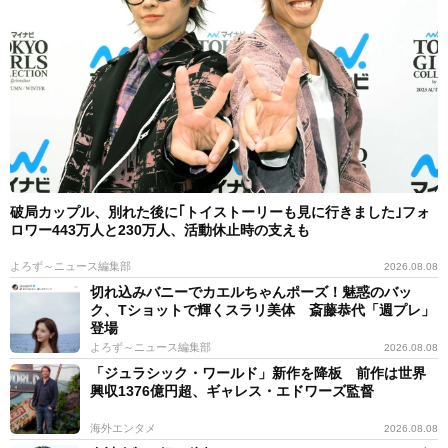
破局カップル、別れた後に｢トイストーリーも見に行きました｣フォ
ロワー443万人と230万人、活動休止時の支えも
よろず～ニュース編集部
2026.08.08
切れ込みバニーでカエルちゃんポーズ！魅惑のバッ
ク、Tショットで輝くスラリ美体 斎藤恭代「週プレ」
登場
よろず～ニュース編集部
2026.08.08
「ジュラシック・ワールド」新作を降板 前作は世界
興収1376億円超、ギャレス・エドワーズ監督
海外エンタメ
2026.08.08