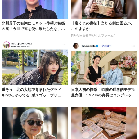
北川景子の右胸に…ネット羨望と嫉妬
【宝くじの裏技】当たる側に回るか、
の嵐「今世で運を使い果たしたな」
このままか
「ガッツリ行っ...
PR(合同会社デジタルファーム )
重そう 北の大地で育まれたグラド
日本人初の快挙！41歳の世界的モデル
ル“のっかってる”感スゴっ ボリュー
兼女優 176cmの身長はコンプレック
ミー連発「ア...
スだっ...