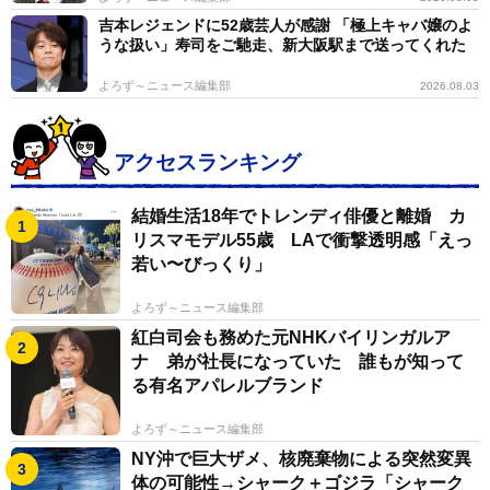
吉本レジェンドに52歳芸人が感謝 「極上キャバ嬢のよ
うな扱い」寿司をご馳走、新大阪駅まで送ってくれた
よろず～ニュース編集部
2026.08.03
アクセスランキング
結婚生活18年でトレンディ俳優と離婚 カ
リスマモデル55歳 LAで衝撃透明感「えっ
若い〜びっくり」
よろず～ニュース編集部
紅白司会も務めた元NHKバイリンガルア
ナ 弟が社長になっていた 誰もが知って
る有名アパレルブランド
よろず～ニュース編集部
NY沖で巨大ザメ、核廃棄物による突然変異
体の可能性→シャーク＋ゴジラ「シャーク