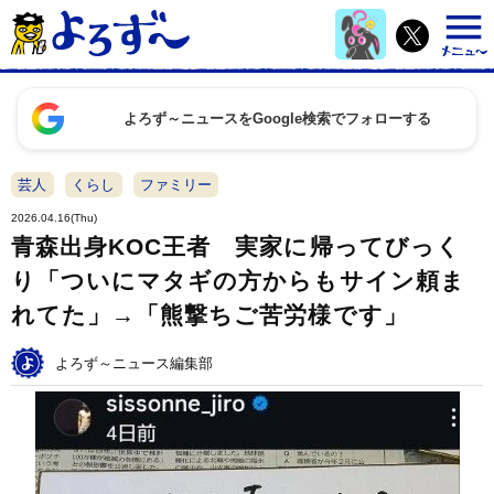
よろず～ニュースをGoogle検索でフォローする
芸人
くらし
ファミリー
2026.04.16(Thu)
青森出身KOC王者 実家に帰ってびっく
り「ついにマタギの方からもサイン頼ま
れてた」→「熊撃ちご苦労様です」
よろず～ニュース編集部