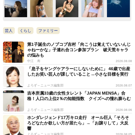
芸人
くらし
ファミリー
第1子誕生のノブコブ吉村「向こうは覚えていないんじ
ゃねーかな」子連れ合コン参加プラン 破天荒キャラ
の悩みも
中江 寿
2026.08.08
「息子をヤングケアラーにしないために」 46歳で出産
したお笑い芸人が課していること→小さな目標を実行
よろず～ニュース編集部
2026.08.07
吉本所属33歳の女性タレント「JAPAN MENSA」合
格！人口の上位2％の知能指数 クイズへの憧れ膨らむ
よろず～ニュース編集部
2026.08.06
ホンダレジェンド17万キロ走行 オール巨人「そろそ
ろどなたか欲しい方が居たら」→「お譲りして」大反
響
よろず～ニュース編集部
2026.08.05