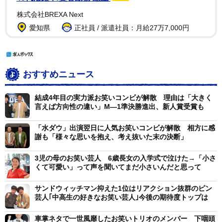
株式会社BREXA Next
愛知県
正社員 / 派遣社員：月給27万7,000円
おすすめニュース
結成4年目の実力派お笑いコンビが解散 理由は「大きく
言えば方向性の違い」M―1準決勝進出、新人賞受賞も
「水ダウ」出演翌日に人気お笑いコンビが解散 相方に感
謝も「様々な思いを抱え、考え抜いた末の決断」
3児の母のお笑い芸人 6歳長女の入学式で泣けた→「小さ
くて可愛い」って声を聞いてまだ小さいんだと思って
サンドウィッチマン抑えた1位はリアクション抜群のピン
芸人｢中高生の好きなお笑い芸人｣今後の期待度トップは
車掌ネタで一世風靡したお笑いトリオのメンバー 下咽頭