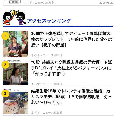
よろず～ニュース編集部
2026.06.28
アクセスランキング
16歳で正体を隠してデビュー！両親は超大
物のサラブレッド 3年前に他界した父への
想い【徹子の部屋】
よろず～ニュース編集部
“6股”芸能人と交際過去暴露の元女優 ド派
手DJプレイ！火柱上がるパフォーマンスに
「かっこよすぎ!!」
よろず～ニュース編集部
結婚生活18年でトレンディ俳優と離婚 カ
リスマモデル55歳 LAで衝撃透明感「えっ
若い〜びっくり」
よろず～ニュース編集部