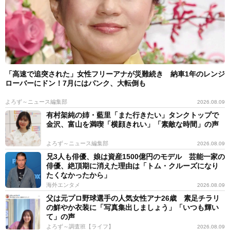
「高速で追突された」女性フリーアナが災難続き 納車1年のレンジ
ローバーにドン！7月にはパンク、大転倒も
よろず～ニュース編集部
2026.08.09
有村架純の姉・藍里「また行きたい」タンクトップで
金沢、富山を満喫「横顔きれい」「素敵な時間」の声
よろず～ニュース編集部
2026.08.09
兄3人も俳優、娘は資産1500億円のモデル 芸能一家の
俳優、絶頂期に消えた理由は「トム・クルーズになり
たくなかったから」
海外エンタメ
2026.08.09
父は元プロ野球選手の人気女性アナ26歳 素足チラリ
の鮮やか衣装に「写真集出しましょう」「いつも輝い
て」の声
よろず～調査班【ライフ】
2026.08.09