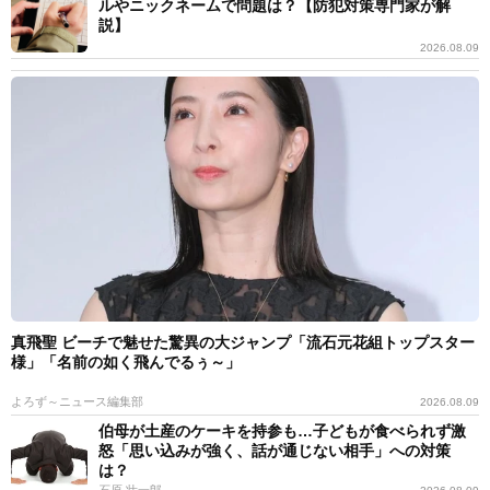
ルやニックネームで問題は？【防犯対策専門家が解
説】
2026.08.09
真飛聖 ビーチで魅せた驚異の大ジャンプ「流石元花組トップスター
様」「名前の如く飛んでるぅ～」
よろず～ニュース編集部
2026.08.09
伯母が土産のケーキを持参も…子どもが食べられず激
怒「思い込みが強く、話が通じない相手」への対策
は？