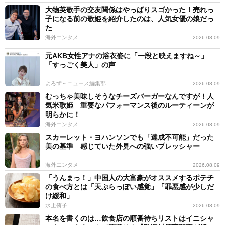
大物英歌手の交友関係はやっぱりスゴかった！売れっ
子になる前の歌姫を紹介したのは、人気女優の娘だっ
た
海外エンタメ
2026.08.09
元AKB女性アナの浴衣姿に「一段と映えますね～」
「すっごく美人」の声
よろず～ニュース編集部
2026.08.09
むっちゃ美味しそうなチーズバーガーなんですが！人
気米歌姫 重要なパフォーマンス後のルーティーンが
明らかに！
海外エンタメ
2026.08.09
スカーレット・ヨハンソンでも「達成不可能」だった
美の基準 感じていた外見への強いプレッシャー
海外エンタメ
2026.08.09
「うんまっ！」中国人の大富豪がオススメするポテチ
の食べ方とは「天ぷらっぽい感覚」「罪悪感が少しだ
け緩和」
水上侑子
2026.08.09
本名を書くのは…飲食店の順番待ちリストはイニシャ