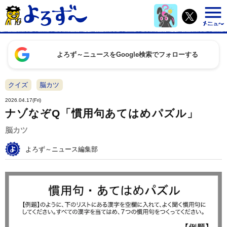
よろず～ニュースをGoogle検索でフォローする
クイズ
脳カツ
2026.04.17(Fri)
ナゾなぞQ「慣用句あてはめパズル」
脳カツ
よろず～ニュース編集部