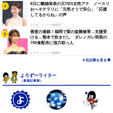
6日に離婚発表の元TBS女性アナ ノースリ
おへそチラリに「元気そうで安心」「応援
してるからね」の声
よろず～ニュース編集部
善意の連鎖！福岡で梨の盗難被害→支援受
ける→熊本で炊きだし ダレノガレ明美の
700食配布に強力助っ人
よろず～ニュース編集部
６位以降を見る
よろず〜ライター
（新着記事順）