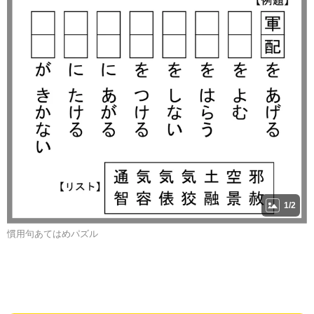
1/2
慣用句あてはめパズル