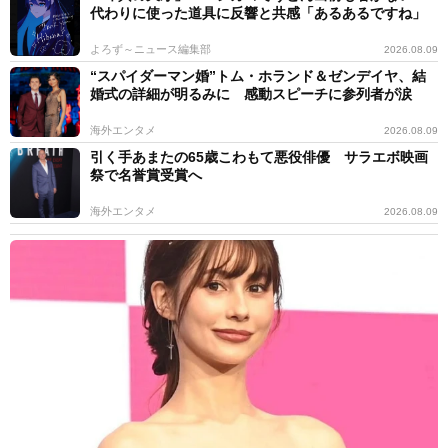
代わりに使った道具に反響と共感「あるあるですね」
よろず～ニュース編集部
2026.08.09
“スパイダーマン婚”トム・ホランド＆ゼンデイヤ、結
婚式の詳細が明るみに 感動スピーチに参列者が涙
海外エンタメ
2026.08.09
引く手あまたの65歳こわもて悪役俳優 サラエボ映画
祭で名誉賞受賞へ
海外エンタメ
2026.08.09