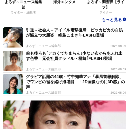
よろず～ニュース編集
海外エンタメ
よろず～調査班【ライ
部
フ】
ライター・編集者
ライター
もっと見る
引退→社会人→アイドル電撃復帰 ピッカピカの白肌
が際立つ大胆姿 峰島こまき｢FLASH｣登場
よろず～ニュース編集部
2026.08.09
前も後ろも｢デカくてたまらん｣少ない布からあふれ出
す色香 元会社員グラドル・橘舞｢FLASH｣登場
よろず～ニュース編集部
2026.08.09
グラビア話題の44歳・竹中知華アナ「暴風警報解除」
でワンピの裾を絡げ海堪能 「2D画像なのに3D感」の
声
よろず～ニュース編集部
2026.08.09