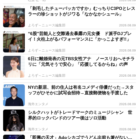
石原 壮一郎
2026.08.09
「剃毛したチューバッカですか」むっちりC3POとレス
ラーの珍ショットがジワる「なかなかシュール」
よろず～ニュース編集部
2026.08.09
“6股”芸能人と交際過去暴露の元女優 ド派手DJプレ
イ！火柱上がるパフォーマンスに「かっこよすぎ!!」
よろず～ニュース編集部
2026.08.09
6日に離婚発表の元TBS女性アナ ノースリおへそチラ
リに「元気そうで安心」「応援してるからね」の声
よろず～ニュース編集部
2026.08.09
NYの新居、前の住人は有名コメディ俳優だった→スタ
ッフがひそかに試写会招待→直接郵便物を手渡した
海外エンタメ
2026.08.09
シルクハットがトレードマークのミュージシャン 世
界的ロックバンドのツアー後はソロ活動
海外エンタメ
2026.08.09
「即興の天才」Adoシカゴでうどん出前も箸がない…