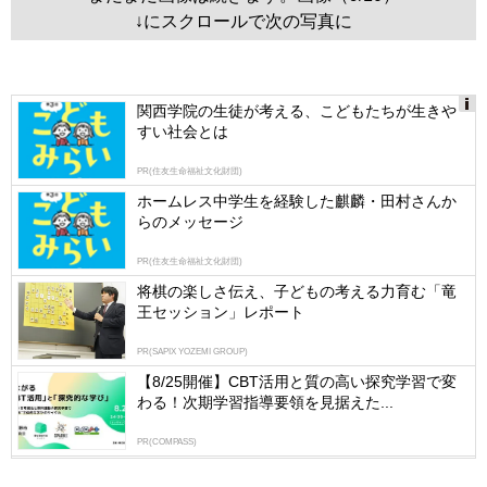
↓にスクロールで次の写真に
関西学院の生徒が考える、こどもたちが生きや
すい社会とは
Ads
by
PR(住友生命福祉文化財団)
logly
ホームレス中学生を経験した麒麟・田村さんか
らのメッセージ
PR(住友生命福祉文化財団)
将棋の楽しさ伝え、子どもの考える力育む「竜
王セッション」レポート
PR(SAPIX YOZEMI GROUP)
【8/25開催】CBT活用と質の高い探究学習で変
わる！次期学習指導要領を見据えた...
PR(COMPASS)