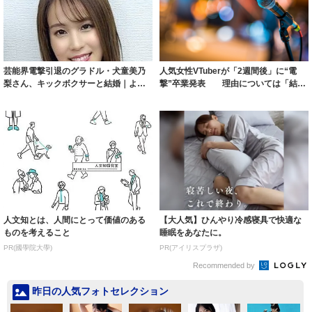
芸能界電撃引退のグラドル・犬童美乃
人気女性VTuberが「2週間後」に“電
梨さん、キックボクサーと結婚｜よろ
撃”卒業発表 理由については「結婚
ず〜ニュース
でも...
人文知とは、人間にとって価値のある
【大人気】ひんやり冷感寝具で快適な
ものを考えること
睡眠をあなたに。
PR(國學院大學)
PR(アイリスプラザ)
Recommended by
昨日の人気フォトセレクション