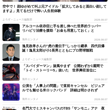
空中で！ 顔ゆがめて叫ぶ元アイドル「拡大してみると面白い顔して
ますよ」見てるだけで怖い人生初体験
よろず～ニュース編集部
2026.08.07
アルコール依存症に手を差し伸べた世界的ラッパー
リハビリ治療を援助「お金も用意しておく」と
海外エンタメ
2026.08.07
逸見政孝さんの“虎の遺伝子”しっかり継承 四代目爆
誕！逸見太郎が小1長男とともにプロ野球観戦
よろず～ニュース編集部
2026.08.07
「スパイダーマン」旋風やまず 公開わずか1週間で
「トイ・ストーリー5」抜いた 世界興収首位に
海外エンタメ
2026.08.07
公演を「人事上の問題」で直前キャンセル ビジュア
ルでも魅せる米ロックバンド 詳細は明かされず
海外エンタメ
2026.08.07
名門大でミスキャンパスのTBS「サンモニ」アナ 夜