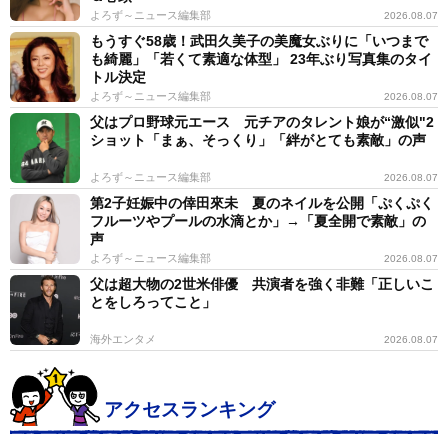
よろず～ニュース編集部
2026.08.07
もうすぐ58歳！武田久美子の美魔女ぶりに「いつまで
も綺麗」「若くて素適な体型」 23年ぶり写真集のタイ
トル決定
よろず～ニュース編集部
2026.08.07
父はプロ野球元エース 元チアのタレント娘が“激似"2
ショット「まぁ、そっくり」「絆がとても素敵」の声
よろず～ニュース編集部
2026.08.07
第2子妊娠中の倖田來未 夏のネイルを公開「ぷくぷく
フルーツやプールの水滴とか」→「夏全開で素敵」の
声
よろず～ニュース編集部
2026.08.07
父は超大物の2世米俳優 共演者を強く非難「正しいこ
とをしろってこと」
海外エンタメ
2026.08.07
アクセスランキング