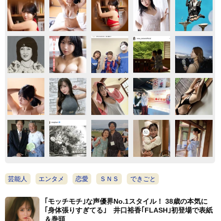
芸能人
エンタメ
恋愛
ＳＮＳ
できごと
｢モッチモチ｣な声優界No.1スタイル！ 38歳の本気に
｢身体張りすぎてる｣ 井口裕香｢FLASH｣初登場で表紙
＆巻頭