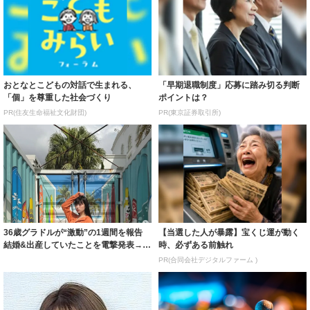
おとなとこどもの対話で生まれる、
「早期退職制度」応募に踏み切る判断
「個」を尊重した社会づくり
ポイントは？
PR(住友生命福祉文化財団)
PR(東京証券取引所)
36歳グラドルが“激動”の1週間を報告
【当選した人が暴露】宝くじ運が動く
結婚&出産していたことを電撃発表→事
時、必ずある前触れ
務所...
PR(合同会社デジタルファーム )