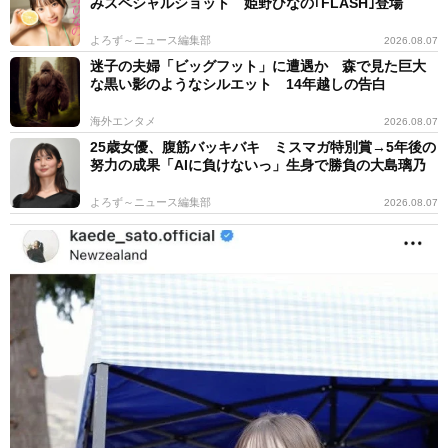
みスペシャルショット 姫野ひなの｢FLASH｣登場
よろず～ニュース編集部
2026.08.07
迷子の夫婦「ビッグフット」に遭遇か 森で見た巨大
な黒い影のようなシルエット 14年越しの告白
海外エンタメ
2026.08.07
25歳女優、腹筋バッキバキ ミスマガ特別賞→5年後の
努力の成果「AIに負けないっ」生身で勝負の大島璃乃
よろず～ニュース編集部
2026.08.07