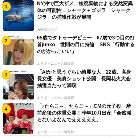
NY沖で巨大ザメ、核廃棄物による突然変異
体の可能性→シャーク＋ゴジラ「シャーク
ジラ」の捕獲作戦が展開
海外エンタメ
65歳でタトゥーデビュー 67歳で3つ目の打
首junko 世間の目に持論 SNS「行動する
のがかっこいい」
よろず～ニュース編集部
「AIかと思うぐらい綺麗な人」22歳、高身
長女優 美肩ショット公開 長岡花火大会
抽選当たって満喫
よろず～ニュース編集部
「♪たらこ～、たらこ～」CMの元子役 産
前産後の体重公開！昨年10月出産「全然減
らないよなんでえええええ」
よろず～ニュース編集部