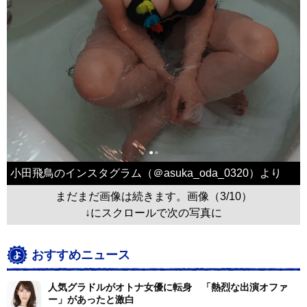
小田飛鳥のインスタグラム（＠asuka_oda_0320）より
まだまだ画像は続きます。画像（3/10）
↓にスクロールで次の写真に
おすすめニュース
人気グラドルがオトナ女優に転身 「熱烈な出演オファ
ー」があったと激白