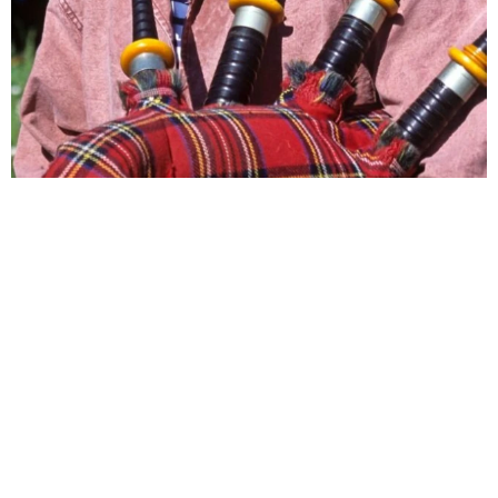
バグパイプでエイリアン撃退!?月面データセンターへの音楽送信計
画が進行中 英バンドが明かす
海外科学
2026.08.07
悲劇を乗り越え芸能界のロイヤルファミリー 寿美花
代さんを追悼【徹子の部屋】
よろず～ニュース編集部
2026.08.07
サム・フェンダー 全英史上最長の1位に「言葉が出な
い」25年6月に初めてチャート入り
海外エンタメ
2026.08.07
広がる憶測 アリアナ・グランデが活動休止を自ら説