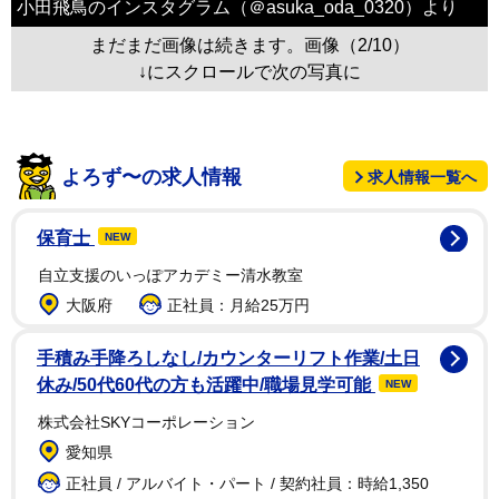
小田飛鳥のインスタグラム（＠asuka_oda_0320）より
まだまだ画像は続きます。画像（2/10）
↓にスクロールで次の写真に
よろず〜の求人情報
求人情報一覧へ
保育士
NEW
自立支援のいっぽアカデミー清水教室
大阪府
正社員：月給25万円
手積み手降ろしなし/カウンターリフト作業/土日
休み/50代60代の方も活躍中/職場見学可能
NEW
株式会社SKYコーポレーション
愛知県
正社員 / アルバイト・パート / 契約社員：時給1,350