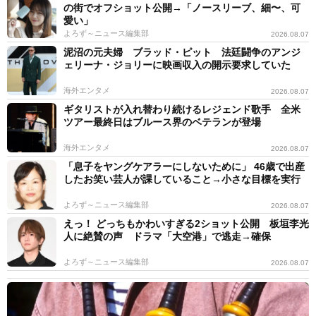
の街でオフショット公開→「ノースリーブ、細〜、可
愛い」
よろず～ニュース編集部
2026.08.07
泥沼の元夫婦 ブラッド・ピット 法廷闘争のアンジ
ェリーナ・ジョリーに映画収入の開示要求していた
海外エンタメ
2026.08.07
ギタリストが入れ替わり続けるレジェンド歌手 全米
ツアー最終日はブルース界のベテランが登場
海外エンタメ
2026.08.07
「息子をヤングケアラーにしないために」 46歳で出産
したお笑い芸人が課していること→小さな目標を実行
よろず～ニュース編集部
2026.08.07
えっ！ どっちもかわいすぎる2ショット公開 板垣李光
人に絶賛の声 ドラマ「大空港」で逃走→確保
よろず～ニュース編集部
2026.08.07