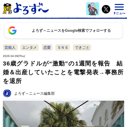
よろず～ニュースをGoogle検索でフォローする
芸能人
エンタメ
恋愛
ＳＮＳ
できごと
2026.04.09(Thu)
36歳グラドルが“激動”の1週間を報告 結
婚＆出産していたことを電撃発表→事務所
を退所
よろず～ニュース編集部