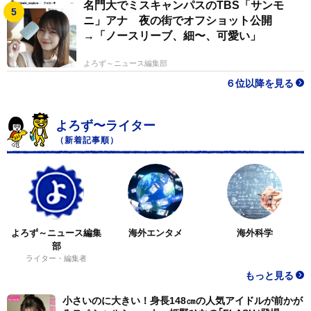
名門大でミスキャンパスのTBS「サンモ
ニ」アナ 夜の街でオフショット公開
→「ノースリーブ、細〜、可愛い」
よろず～ニュース編集部
６位以降を見る
よろず〜ライター
（新着記事順）
よろず～ニュース編集
海外エンタメ
海外科学
部
ライター・編集者
もっと見る
小さいのに大きい！身長148㎝の人気アイドルが前かが