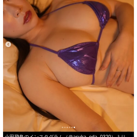
小田飛鳥のインスタグラム（＠asuka_oda_0320）より