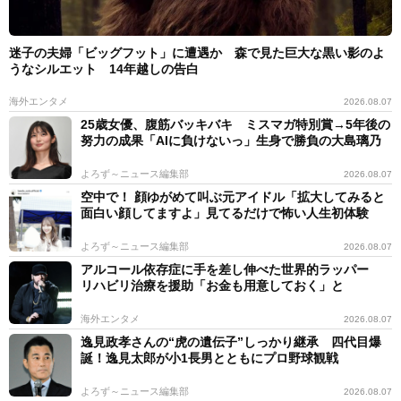
迷子の夫婦「ビッグフット」に遭遇か 森で見た巨大な黒い影のよ
うなシルエット 14年越しの告白
海外エンタメ
2026.08.07
25歳女優、腹筋バッキバキ ミスマガ特別賞→5年後の
努力の成果「AIに負けないっ」生身で勝負の大島璃乃
よろず～ニュース編集部
2026.08.07
空中で！ 顔ゆがめて叫ぶ元アイドル「拡大してみると
面白い顔してますよ」見てるだけで怖い人生初体験
よろず～ニュース編集部
2026.08.07
アルコール依存症に手を差し伸べた世界的ラッパー
リハビリ治療を援助「お金も用意しておく」と
海外エンタメ
2026.08.07
逸見政孝さんの“虎の遺伝子”しっかり継承 四代目爆
誕！逸見太郎が小1長男とともにプロ野球観戦
よろず～ニュース編集部
2026.08.07