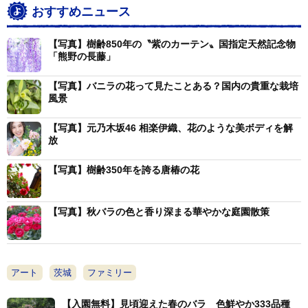
おすすめニュース
【写真】樹齢850年の〝紫のカーテン〟国指定天然記念物
「熊野の長藤」
【写真】バニラの花って見たことある？国内の貴重な栽培
風景
【写真】元乃木坂46 相楽伊織、花のような美ボディを解
放
【写真】樹齢350年を誇る唐椿の花
【写真】秋バラの色と香り深まる華やかな庭園散策
アート
茨城
ファミリー
【入園無料】見頃迎えた春のバラ 色鮮やか333品種