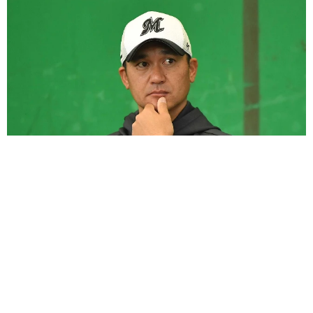
父はプロ野球元エース 元チアのタレント娘が“激似"2ショット「ま
ぁ、そっくり」「絆がとても素敵」の声
よろず～ニュース編集部
2026.08.07
「息子をヤングケアラーにしないために」 46歳で出産
したお笑い芸人が課していること→小さな目標を実行
よろず～ニュース編集部
2026.08.07
えっ！ どっちもかわいすぎる2ショット公開 板垣李光
人に絶賛の声 ドラマ「大空港」で逃走→確保
よろず～ニュース編集部
2026.08.07