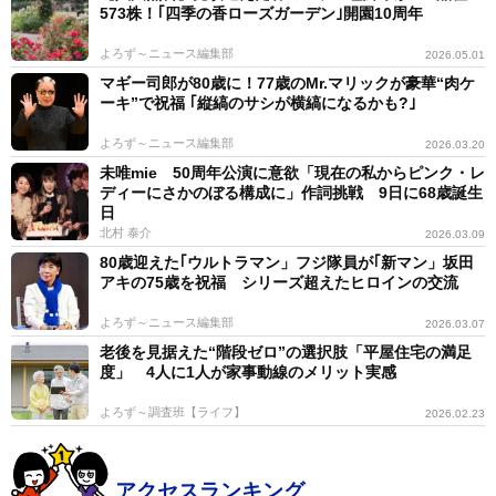
573株！｢四季の香ローズガーデン｣開園10周年
よろず～ニュース編集部
2026.05.01
マギー司郎が80歳に！77歳のMr.マリックが豪華“肉ケ
ーキ”で祝福 ｢縦縞のサシが横縞になるかも?｣
よろず～ニュース編集部
2026.03.20
未唯mie 50周年公演に意欲「現在の私からピンク・レ
ディーにさかのぼる構成に」作詞挑戦 9日に68歳誕生
日
北村 泰介
2026.03.09
80歳迎えた｢ウルトラマン」フジ隊員が｢新マン」坂田
アキの75歳を祝福 シリーズ超えたヒロインの交流
よろず～ニュース編集部
2026.03.07
老後を見据えた“階段ゼロ”の選択肢「平屋住宅の満足
度」 4人に1人が家事動線のメリット実感
よろず～調査班【ライフ】
2026.02.23
アクセスランキング