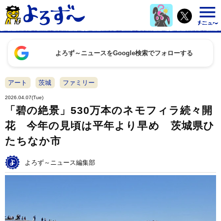
よろず～ニュースをGoogle検索でフォローする
アート
茨城
ファミリー
2026.04.07(Tue)
「碧の絶景」530万本のネモフィラ続々開
花 今年の見頃は平年より早め 茨城県ひ
たちなか市
よろず～ニュース編集部