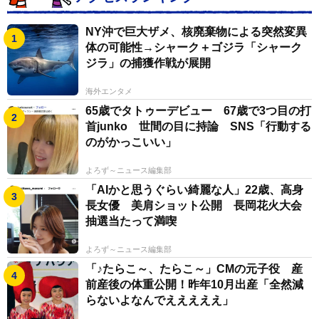
NY沖で巨大ザメ、核廃棄物による突然変異
体の可能性→シャーク＋ゴジラ「シャーク
ジラ」の捕獲作戦が展開
海外エンタメ
65歳でタトゥーデビュー 67歳で3つ目の打
首junko 世間の目に持論 SNS「行動する
のがかっこいい」
よろず～ニュース編集部
「AIかと思うぐらい綺麗な人」22歳、高身
長女優 美肩ショット公開 長岡花火大会
抽選当たって満喫
よろず～ニュース編集部
「♪たらこ～、たらこ～」CMの元子役 産
前産後の体重公開！昨年10月出産「全然減
らないよなんでえええええ」