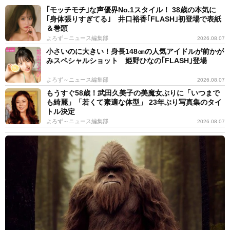
｢モッチモチ｣な声優界No.1スタイル！ 38歳の本気に
｢身体張りすぎてる｣ 井口裕香｢FLASH｣初登場で表紙
＆巻頭
よろず～ニュース編集部
2026.08.07
小さいのに大きい！身長148㎝の人気アイドルが前かが
みスペシャルショット 姫野ひなの｢FLASH｣登場
よろず～ニュース編集部
2026.08.07
もうすぐ58歳！武田久美子の美魔女ぶりに「いつまで
も綺麗」「若くて素適な体型」 23年ぶり写真集のタイ
トル決定
よろず～ニュース編集部
2026.08.07