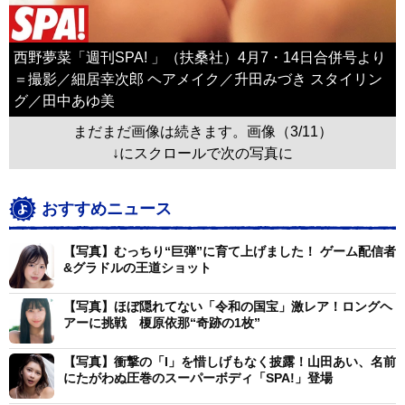
西野夢菜「週刊SPA! 」（扶桑社）4月7・14日合併号より
＝撮影／細居幸次郎 ヘアメイク／升田みづき スタイリン
グ／田中あゆ美
まだまだ画像は続きます。画像（3/11）
↓にスクロールで次の写真に
おすすめニュース
【写真】むっちり“巨弾”に育て上げました！ ゲーム配信者
&グラドルの王道ショット
【写真】ほぼ隠れてない「令和の国宝」激レア！ロングヘ
アーに挑戦 榎原依那“奇跡の1枚”
【写真】衝撃の「I」を惜しげもなく披露！山田あい、名前
にたがわぬ圧巻のスーパーボディ「SPA!」登場