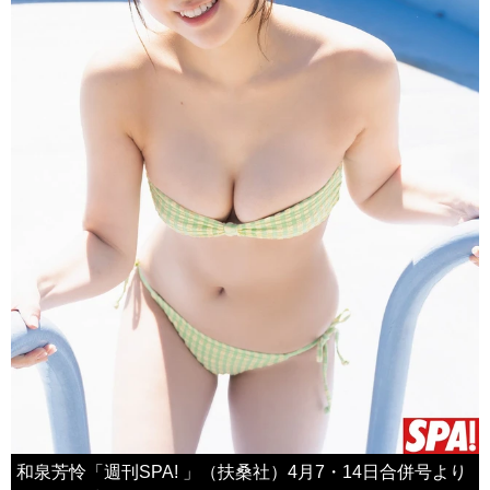
和泉芳怜「週刊SPA! 」（扶桑社）4月7・14日合併号より