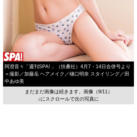
阿澄音々「週刊SPA! 」（扶桑社）4月7・14日合併号より
＝撮影／加藤岳 ヘアメイク／樋口明奈 スタイリング／田
中あゆ美
まだまだ画像は続きます。画像（9/11）
↓にスクロールで次の写真に