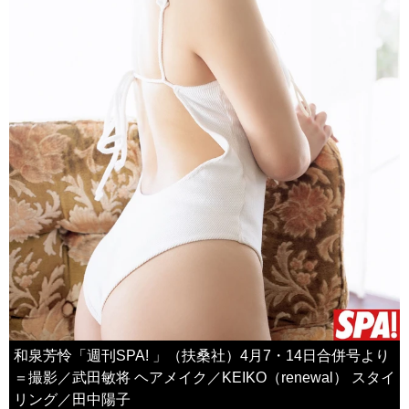
和泉芳怜「週刊SPA! 」（扶桑社）4月7・14日合併号より
＝撮影／武田敏将 ヘアメイク／KEIKO（renewal） スタイ
リング／田中陽子