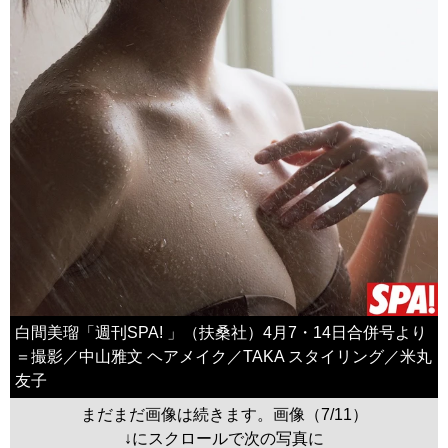
白間美瑠「週刊SPA! 」（扶桑社）4月7・14日合併号より
＝撮影／中山雅文 ヘアメイク／TAKA スタイリング／米丸
友子
まだまだ画像は続きます。画像（7/11）
↓にスクロールで次の写真に