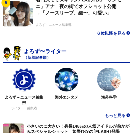
ニ」アナ 夜の街でオフショット公開
→「ノースリーブ、細〜、可愛い」
よろず～ニュース編集部
６位以降を見る
よろず〜ライター
（新着記事順）
よろず～ニュース編集
海外エンタメ
海外科学
部
ライター・編集者
もっと見る
小さいのに大きい！身長148㎝の人気アイドルが前かが
みスペシャルショット 姫野ひなの｢FLASH｣登場