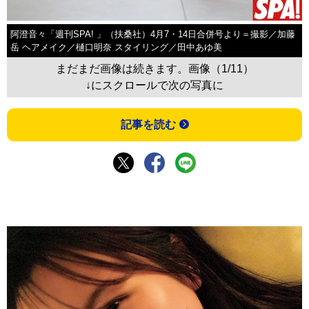
阿澄音々「週刊SPA! 」（扶桑社）4月7・14日合併号より＝撮影／加藤
岳 ヘアメイク／樋口明奈 スタイリング／田中あゆ美
まだまだ画像は続きます。画像（1/11）
↓にスクロールで次の写真に
記事を読む