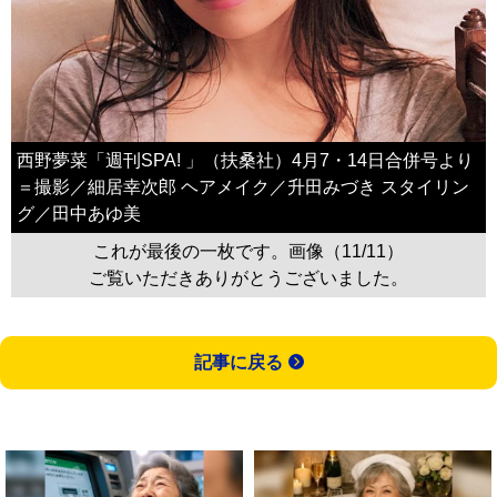
西野夢菜「週刊SPA! 」（扶桑社）4月7・14日合併号より
＝撮影／細居幸次郎 ヘアメイク／升田みづき スタイリン
グ／田中あゆ美
これが最後の一枚です。画像（11/11）
ご覧いただきありがとうございました。
記事に戻る