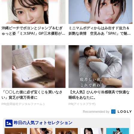
沖縄ビーチでボヨンとジャンプ＆むぎ
ミニマムボディからはみ出すド迫力＆
ゅっと姿「ミスSPA!」GP三木優彩が写
妖艶な表情 空見みあ「SPA!」で魅力
真集で...
開放｜よ...
「〇〇した後に必ず宝くじを買いなさ
【大人気】ひんやり冷感寝具で快適な
い」貧乏が億万長者に
睡眠をあなたに。
PR(合同会社デジタルファーム )
PR(アイリスプラザ)
Recommended by
昨日の人気フォトセレクション