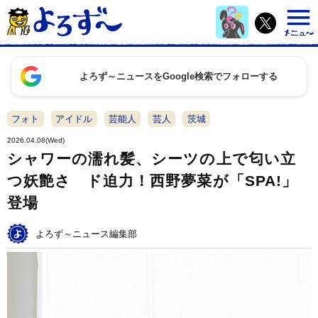
よろず～ニュースをGoogle検索でフォローする
フォト
アイドル
芸能人
芸人
茨城
2026.04.08(Wed)
シャワーの濡れ髪、シーツの上で匂い立
つ妖艶さ ド迫力！西野夢菜が「SPA!」
登場
よろず～ニュース編集部