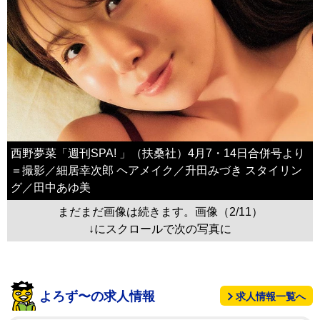
西野夢菜「週刊SPA! 」（扶桑社）4月7・14日合併号より
＝撮影／細居幸次郎 ヘアメイク／升田みづき スタイリン
グ／田中あゆ美
まだまだ画像は続きます。画像（2/11）
↓にスクロールで次の写真に
よろず〜の求人情報
求人情報一覧へ