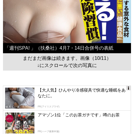
「週刊SPA! 」（扶桑社）4月7・14日合併号の表紙
まだまだ画像は続きます。画像（10/11）
↓にスクロールで次の写真に
【大人気】ひんやり冷感寝具で快適な睡眠をあ
なたに。
Ads
by
PR(アイリスプラザ)
logly
アマゾン1位「このお茶ガチです」噂のお茶
PR(ハーブ健康本舗)