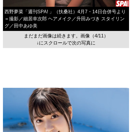
西野夢菜「週刊SPA! 」（扶桑社）4月7・14日合併号より
＝撮影／細居幸次郎 ヘアメイク／升田みづき スタイリン
グ／田中あゆ美
まだまだ画像は続きます。画像（4/11）
↓にスクロールで次の写真に