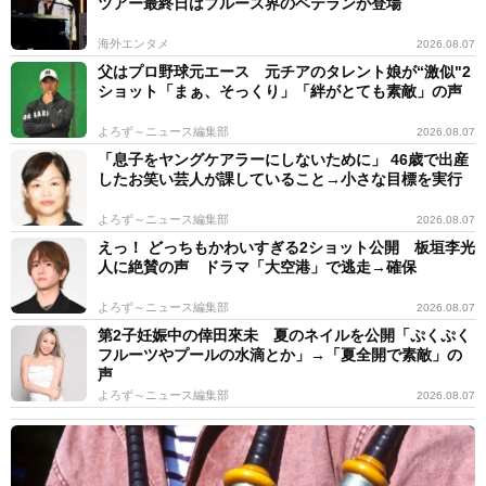
ツアー最終日はブルース界のベテランが登場
海外エンタメ
2026.08.07
父はプロ野球元エース 元チアのタレント娘が“激似"2
ショット「まぁ、そっくり」「絆がとても素敵」の声
よろず～ニュース編集部
2026.08.07
「息子をヤングケアラーにしないために」 46歳で出産
したお笑い芸人が課していること→小さな目標を実行
よろず～ニュース編集部
2026.08.07
えっ！ どっちもかわいすぎる2ショット公開 板垣李光
人に絶賛の声 ドラマ「大空港」で逃走→確保
よろず～ニュース編集部
2026.08.07
第2子妊娠中の倖田來未 夏のネイルを公開「ぷくぷく
フルーツやプールの水滴とか」→「夏全開で素敵」の
声
よろず～ニュース編集部
2026.08.07