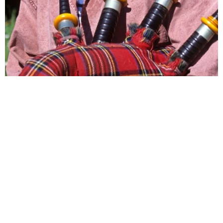
バグパイプでエイリアン撃退!?月面データセンターへの音楽送信計
画が進行中 英バンドが明かす
海外科学
2026.08.07
父は超大物の2世米俳優 共演者を強く非難「正しいこ
とをしろってこと」
海外エンタメ
2026.08.07
悲劇を乗り越え芸能界のロイヤルファミリー 寿美花
代さんを追悼【徹子の部屋】
よろず～ニュース編集部
2026.08.07
サム・フェンダー 全英史上最長の1位に「言葉が出な
い」25年6月に初めてチャート入り