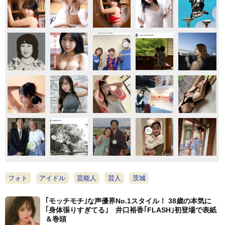
フォト
アイドル
芸能人
芸人
茨城
｢モッチモチ｣な声優界No.1スタイル！ 38歳の本気に
｢身体張りすぎてる｣ 井口裕香｢FLASH｣初登場で表紙
＆巻頭