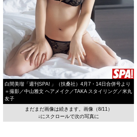
白間美瑠「週刊SPA! 」（扶桑社）4月7・14日合併号より
＝撮影／中山雅文 ヘアメイク／TAKA スタイリング／米丸
友子
まだまだ画像は続きます。画像（8/11）
↓にスクロールで次の写真に