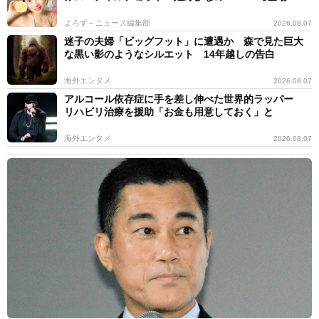
よろず～ニュース編集部
2026.08.07
迷子の夫婦「ビッグフット」に遭遇か 森で見た巨大
な黒い影のようなシルエット 14年越しの告白
海外エンタメ
2026.08.07
アルコール依存症に手を差し伸べた世界的ラッパー
リハビリ治療を援助「お金も用意しておく」と
海外エンタメ
2026.08.07