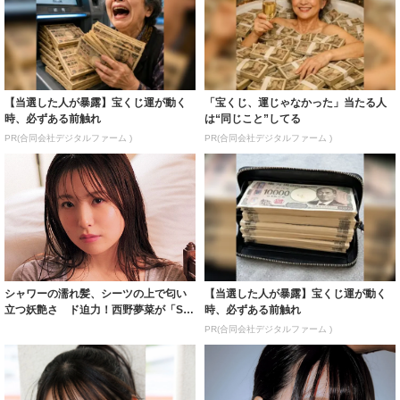
【当選した人が暴露】宝くじ運が動く
「宝くじ、運じゃなかった」当たる人
時、必ずある前触れ
は“同じこと”してる
PR(合同会社デジタルファーム )
PR(合同会社デジタルファーム )
シャワーの濡れ髪、シーツの上で匂い
【当選した人が暴露】宝くじ運が動く
立つ妖艶さ ド迫力！西野夢菜が「SP
時、必ずある前触れ
A!」登場...
PR(合同会社デジタルファーム )