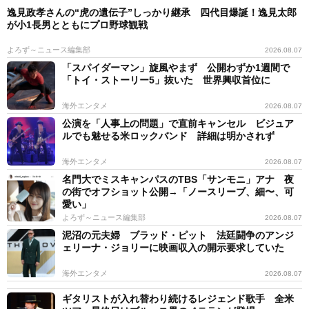
逸見政孝さんの“虎の遺伝子”しっかり継承 四代目爆誕！逸見太郎
が小1長男とともにプロ野球観戦
よろず～ニュース編集部
2026.08.07
「スパイダーマン」旋風やまず 公開わずか1週間で
「トイ・ストーリー5」抜いた 世界興収首位に
海外エンタメ
2026.08.07
公演を「人事上の問題」で直前キャンセル ビジュア
ルでも魅せる米ロックバンド 詳細は明かされず
海外エンタメ
2026.08.07
名門大でミスキャンパスのTBS「サンモニ」アナ 夜
の街でオフショット公開→「ノースリーブ、細〜、可
愛い」
よろず～ニュース編集部
2026.08.07
泥沼の元夫婦 ブラッド・ピット 法廷闘争のアンジ
ェリーナ・ジョリーに映画収入の開示要求していた
海外エンタメ
2026.08.07
ギタリストが入れ替わり続けるレジェンド歌手 全米