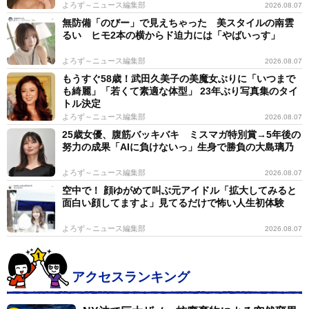
よろず～ニュース編集部
2026.08.07
無防備「のびー」で見えちゃった 美スタイルの南雲
るい ヒモ2本の横からド迫力には「やばいっす」
よろず～ニュース編集部
2026.08.07
もうすぐ58歳！武田久美子の美魔女ぶりに「いつまで
も綺麗」「若くて素適な体型」 23年ぶり写真集のタイ
トル決定
よろず～ニュース編集部
2026.08.07
25歳女優、腹筋バッキバキ ミスマガ特別賞→5年後の
努力の成果「AIに負けないっ」生身で勝負の大島璃乃
よろず～ニュース編集部
2026.08.07
空中で！ 顔ゆがめて叫ぶ元アイドル「拡大してみると
面白い顔してますよ」見てるだけで怖い人生初体験
よろず～ニュース編集部
2026.08.07
アクセスランキング