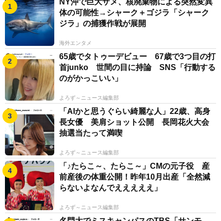
NY沖で巨大ザメ、核廃棄物による突然変異
体の可能性→シャーク＋ゴジラ「シャーク
ジラ」の捕獲作戦が展開
海外エンタメ
65歳でタトゥーデビュー 67歳で3つ目の打
首junko 世間の目に持論 SNS「行動する
のがかっこいい」
よろず～ニュース編集部
「AIかと思うぐらい綺麗な人」22歳、高身
長女優 美肩ショット公開 長岡花火大会
抽選当たって満喫
よろず～ニュース編集部
「♪たらこ～、たらこ～」CMの元子役 産
前産後の体重公開！昨年10月出産「全然減
らないよなんでえええええ」
よろず～ニュース編集部
名門大でミスキャンパスのTBS「サンモ