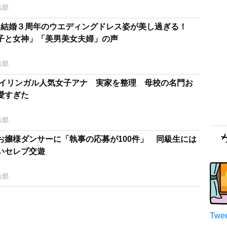
集部
Q 結婚３周年のウエディングドレス姿が美し過ぎる！
子と女神」「美男美女夫婦」の声
集部
バイリンガル人気女子アナ 実家を整理 母校の名門お
愛すぎた
集部
お嬢様ダンサーに「執事の応募が100件」 同級生には
いセレブ交遊
集部
Twee