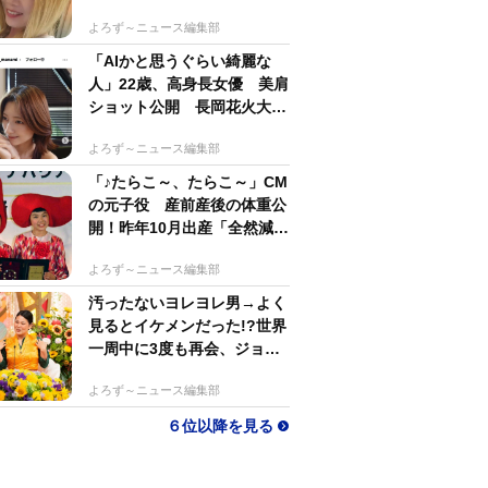
するのがかっこいい」
よろず～ニュース編集部
「AIかと思うぐらい綺麗な
人」22歳、高身長女優 美肩
ショット公開 長岡花火大会
抽選当たって満喫
よろず～ニュース編集部
「♪たらこ～、たらこ～」CM
の元子役 産前産後の体重公
開！昨年10月出産「全然減ら
ないよなんでえええええ」
よろず～ニュース編集部
汚ったないヨレヨレ男→よく
見るとイケメンだった!?世界
一周中に3度も再会、ジョー
ジアの“記憶無し"夜から結婚
よろず～ニュース編集部
へ！【新婚さん】
６位以降を見る