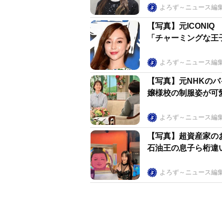
よろず～ニュース編
【写真】元ICONI
「チャーミングな王
よろず～ニュース編
【写真】元NHKの
嬢様校の制服姿が可
よろず～ニュース編
【写真】超資産家の
石油王の息子ら桁違
よろず～ニュース編