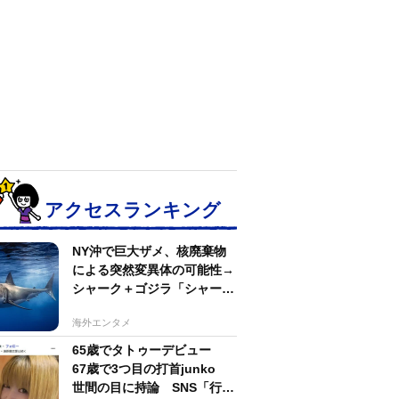
アクセスランキング
NY沖で巨大ザメ、核廃棄物
による突然変異体の可能性→
シャーク＋ゴジラ「シャーク
ジラ」の捕獲作戦が展開
海外エンタメ
65歳でタトゥーデビュー
67歳で3つ目の打首junko
世間の目に持論 SNS「行動