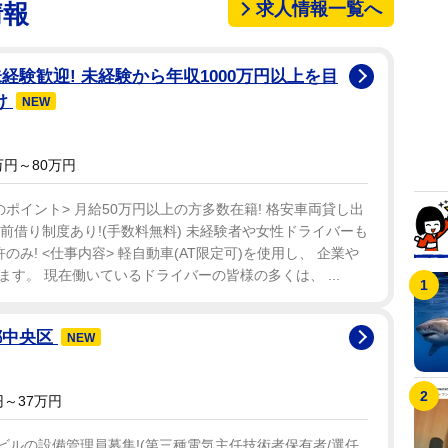
求人情報一覧へ
情報
経験歓迎! 未経験から年収1000万円以上を目
け
NEW
万円～80万円
つのポイント> 月給50万円以上の方多数在籍! 格安車両貸し出
・前借り制度あり!(手数料無料) 未経験者や女性ドライバーも
み! <仕事内容> 軽自動車(AT限定可)を使用し、 企業や
す。 現在働いているドライバーの皆様の多くは、 ...
都中央区
NEW
～37万円
スビルの設備管理員募集!(第三種電気主任技術者保有者/選任