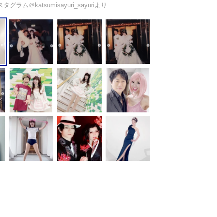
ラム＠katsumisayuri_sayuriより