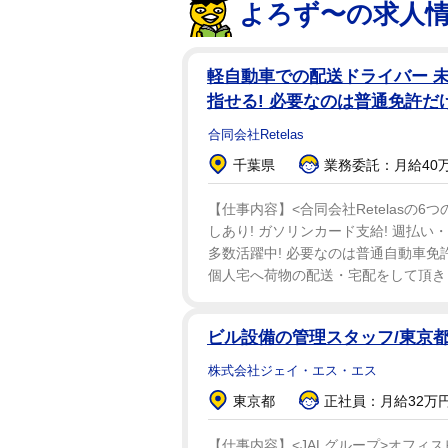
よろず〜の求人
軽自動車での配送ドライバー 未
指せる! 必要なのは普通免許だ
合同会社Retelas
千葉県
業務委託：月給40
【仕事内容】<合同会社Retelasの6
しあり! ガソリンカード支給! 週払い
多数活躍中! 必要なのは普通自動車免許の
個人宅へ荷物の配送・宅配をして頂きま
ビル設備の管理スタッフ/東京
株式会社ジェイ・エス・エス
東京都
正社員：月給32万円
【仕事内容】<JALグループ>オフィ