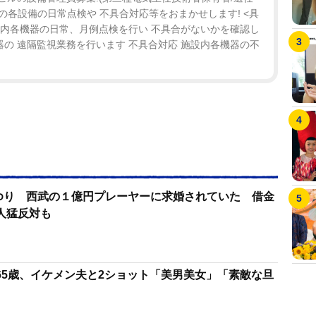
ルの各設備の日常点検や 不具合対応等をおまかせします! <具
設内各機器の日常、月例点検を行い 不具合がないかを確認し
器の 遠隔監視業務を行います 不具合対応 施設内各機器の不
さゆり 西武の１億円プレーヤーに求婚されていた 借金
人猛反対も
65歳、イケメン夫と2ショット「美男美女」「素敵な旦