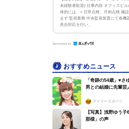
未経験者歓迎) 仕事内容 オフィスビ
体的には…> 日常点検、月例点検 施
ます 監視業務 中央監視装置にて各機
具合対応を行い...
Sponsored by
おすすめニュース
「奇跡の54歳」♥
男との結婚に先輩芸
デイリースポーツ
【写真】浅野ゆう子
那様」の声