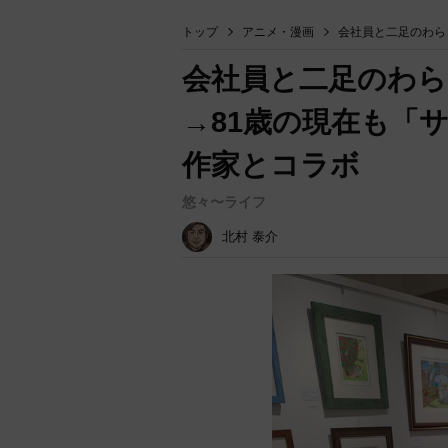
トップ
アニメ・漫画
会社員と二足のわら
会社員と二足のわら
→81歳の現在も「
作家とコラボ
悠々〜ライフ
北村 泰介