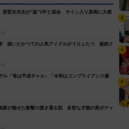
原哲夫先生が“超”VIPと面会 サイン入り原画に大感
集部
家 描いたかつての人気アイドルがうりふたつ 超絶ク
集部
モデル「母は平成ギャル」「令和はコンプライアンス厳
画家が魅せた衝撃の透き通る肌 多彩な才能の美ボディ
集部