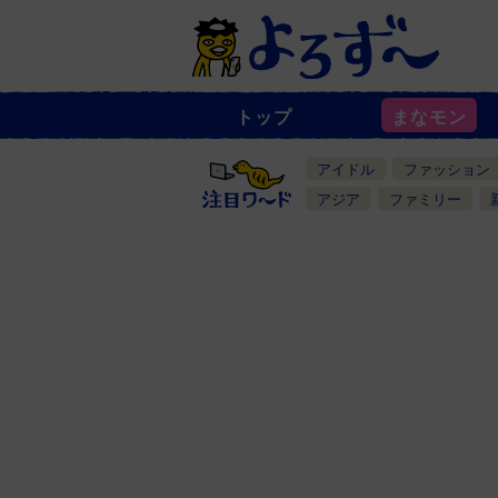
トップ
まなモン
ニ
ュ
ー
アイドル
ファッション
ス
一
アジア
ファミリー
覧