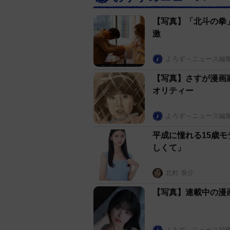
【写真】「北斗の拳」
激
よろず～ニュース編
【写真】さすが漫画
オリティー
よろず～ニュース編
平成に憧れる15歳
しくて」
北村 泰介
【写真】連載中の漫
よろず～ニュース編