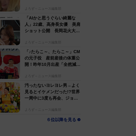
するのがかっこいい」
よろず～ニュース編集部
「AIかと思うぐらい綺麗な
人」22歳、高身長女優 美肩
ショット公開 長岡花火大会
抽選当たって満喫
よろず～ニュース編集部
「♪たらこ～、たらこ～」CM
の元子役 産前産後の体重公
開！昨年10月出産「全然減ら
ないよなんでえええええ」
よろず～ニュース編集部
汚ったないヨレヨレ男→よく
見るとイケメンだった!?世界
一周中に3度も再会、ジョー
ジアの“記憶無し"夜から結婚
よろず～ニュース編集部
へ！【新婚さん】
６位以降を見る