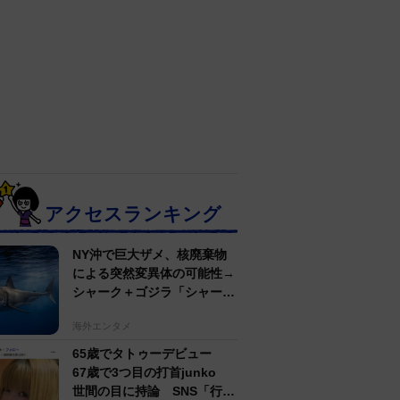
アクセスランキング
NY沖で巨大ザメ、核廃棄物
による突然変異体の可能性→
シャーク＋ゴジラ「シャーク
ジラ」の捕獲作戦が展開
海外エンタメ
65歳でタトゥーデビュー
67歳で3つ目の打首junko
世間の目に持論 SNS「行動