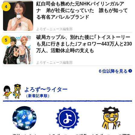
紅白司会も務めた元NHKバイリンガルア
ナ 弟が社長になっていた 誰もが知って
る有名アパレルブランド
よろず～ニュース編集部
破局カップル、別れた後に｢トイストーリー
も見に行きました｣フォロワー443万人と230
万人、活動休止時の支えも
よろず～ニュース編集部
６位以降を見る
よろず〜ライター
（新着記事順）