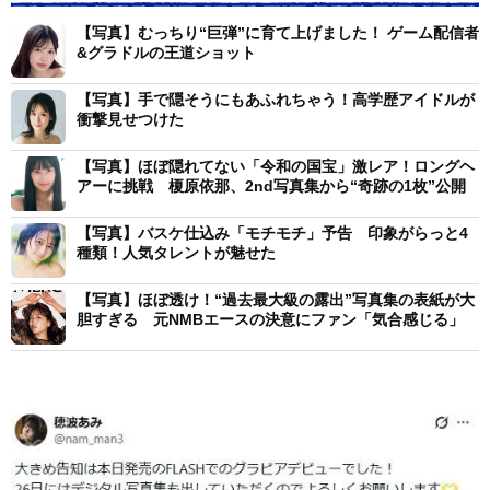
【写真】むっちり“巨弾”に育て上げました！ ゲーム配信者
&グラドルの王道ショット
【写真】手で隠そうにもあふれちゃう！高学歴アイドルが
衝撃見せつけた
【写真】ほぼ隠れてない「令和の国宝」激レア！ロングヘ
アーに挑戦 榎原依那、2nd写真集から“奇跡の1枚”公開
【写真】バスケ仕込み「モチモチ」予告 印象がらっと4
種類！人気タレントが魅せた
【写真】ほぼ透け！“過去最大級の露出”写真集の表紙が大
胆すぎる 元NMBエースの決意にファン「気合感じる」