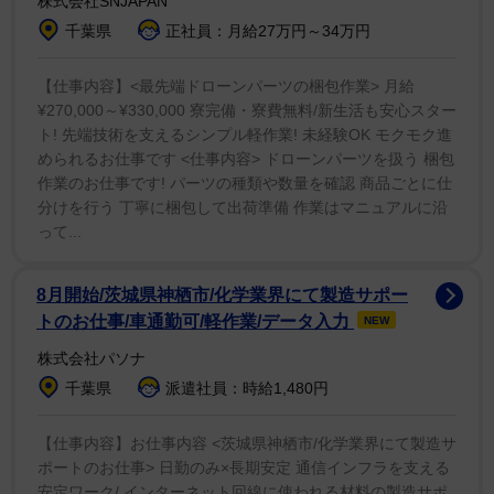
株式会社SNJAPAN
「"努力は裏切らない"」と書き出した上原。「この日
千葉県
正社員：月給27万円～34万円
の撮影のために 身体、仕上げました！」と鍛錬の成果だ
と明かし、「大食いロケもあってバランスの調整が難し
【仕事内容】<最先端ドローンパーツの梱包作業> 月給
かったけれど自己管理をストイックに努めました」とボ
¥270,000～¥330,000 寮完備・寮費無料/新生活も安心スター
ト! 先端技術を支えるシンプル軽作業! 未経験OK モクモク進
ディを作り上げた日々を振り返った。
められるお仕事です <仕事内容> ドローンパーツを扱う 梱包
作業のお仕事です! パーツの種類や数量を確認 商品ごとに仕
8日に「週刊プレイボーイ」(9日発売)にグラビアが誌
分けを行う 丁寧に梱包して出荷準備 作業はマニュアルに沿
面に掲載されることとデジタル写真集「BEYOND」の発
って...
売を告知し、オフショットを添えて投稿していた上原。
ファンに「まだ見ていない人、絶対見て欲しい！！」と
8月開始/茨城県神栖市/化学業界にて製造サポー
呼びかけた。
トのお仕事/車通勤可/軽作業/データ入力
NEW
株式会社パソナ
非の打ちどころのないショットをフォロワーも絶賛。
千葉県
派遣社員：時給1,480円
「スゲ〜な」「綺麗に蹴りが決まってカッコいい」「め
ちゃカッケ〜」「お見事」「力強さと美しさに満ちてい
【仕事内容】お仕事内容 <茨城県神栖市/化学業界にて製造サ
ポートのお仕事> 日勤のみ×長期安定 通信インフラを支える
ます」と称賛のコメントが並ぶ。さらに「まさにプロ根
安定ワーク/ インターネット回線に使われる材料の製造サポ