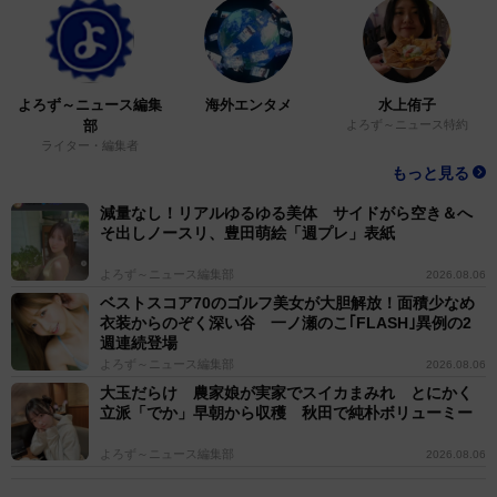
よろず～ニュース編集
海外エンタメ
水上侑子
部
よろず～ニュース特約
ライター・編集者
もっと見る
減量なし！リアルゆるゆる美体 サイドがら空き＆へ
そ出しノースリ、豊田萌絵「週プレ」表紙
よろず～ニュース編集部
2026.08.06
ベストスコア70のゴルフ美女が大胆解放！面積少なめ
衣装からのぞく深い谷 一ノ瀬のこ｢FLASH｣異例の2
週連続登場
よろず～ニュース編集部
2026.08.06
大玉だらけ 農家娘が実家でスイカまみれ とにかく
立派「でか」早朝から収穫 秋田で純朴ボリューミー
よろず～ニュース編集部
2026.08.06