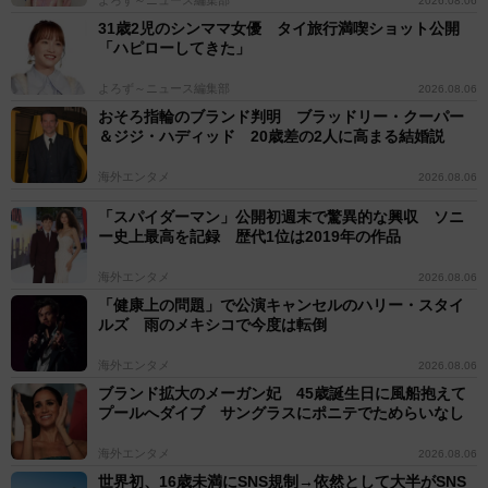
2026.08.06
31歳2児のシンママ女優 タイ旅行満喫ショット公開
「ハピローしてきた」
よろず～ニュース編集部
2026.08.06
おそろ指輪のブランド判明 ブラッドリー・クーパー
＆ジジ・ハディッド 20歳差の2人に高まる結婚説
海外エンタメ
2026.08.06
「スパイダーマン」公開初週末で驚異的な興収 ソニ
ー史上最高を記録 歴代1位は2019年の作品
海外エンタメ
2026.08.06
「健康上の問題」で公演キャンセルのハリー・スタイ
ルズ 雨のメキシコで今度は転倒
海外エンタメ
2026.08.06
ブランド拡大のメーガン妃 45歳誕生日に風船抱えて
プールへダイブ サングラスにポニテでためらいなし
海外エンタメ
2026.08.06
世界初、16歳未満にSNS規制→依然として大半がSNS