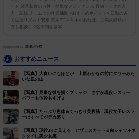
性！」「努力しないとそこまでならない」と尊敬の声も
ート 製造装置の点検・簡単なメンテナンス 数値データの入
寄せられていた。
力・記録 チームでの作業補助 <おすすめポイント> 日勤のみ
で生活リズムも安定 基本PCスキルがあれば、工場未経験の
方も相談可 2名体制を基本...
Sponsored by
おすすめニュース
【写真】大食いにもほどが 上原わかなの前にタワーみた
いな皿の山
【写真】見事な弧を描くブリッジ さすが現役レスラー
パワーも体幹もすげぇ
【写真】たっぷり恵体＆くっきり美腹筋 現役女子レスラ
ーはすべてがデカ盛り
【写真】現役JKに見える ヒザ上スカート＆白シャツ＋ネ
クタイに美少女感