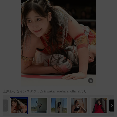
上原わかなインスタグラム＠wakanauehara_officialより