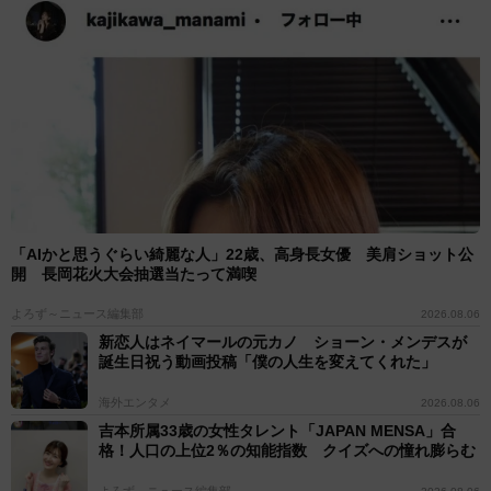
「AIかと思うぐらい綺麗な人」22歳、高身長女優 美肩ショット公
開 長岡花火大会抽選当たって満喫
よろず～ニュース編集部
2026.08.06
新恋人はネイマールの元カノ ショーン・メンデスが
誕生日祝う動画投稿「僕の人生を変えてくれた」
海外エンタメ
2026.08.06
吉本所属33歳の女性タレント「JAPAN MENSA」合
格！人口の上位2％の知能指数 クイズへの憧れ膨らむ
よろず～ニュース編集部