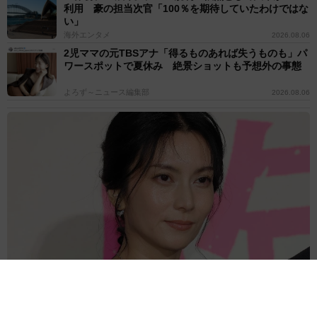
利用 豪の担当次官「100％を期待していたわけではな
い」
海外エンタメ
2026.08.06
2児ママの元TBSアナ「得るものあれば失うものも」パ
ワースポットで夏休み 絶景ショットも予想外の事態
よろず～ニュース編集部
2026.08.06
柴咲コウ、幼少期の写真公開“完成度”にネット驚き「小さい頃から
ちゃんとコウちゃんの顔」激似の母の姿も