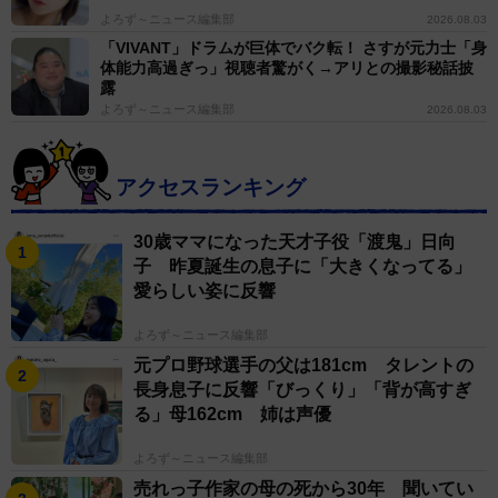
よろず～ニュース編集部
2026.08.03
「VIVANT」ドラムが巨体でバク転！ さすが元力士「身
体能力高過ぎっ」視聴者驚がく→アリとの撮影秘話披
露
よろず～ニュース編集部
2026.08.03
アクセスランキング
30歳ママになった天才子役「渡鬼」日向
子 昨夏誕生の息子に「大きくなってる」
愛らしい姿に反響
よろず～ニュース編集部
元プロ野球選手の父は181cm タレントの
長身息子に反響「びっくり」「背が高すぎ
る」母162cm 姉は声優
よろず～ニュース編集部
売れっ子作家の母の死から30年 聞いてい