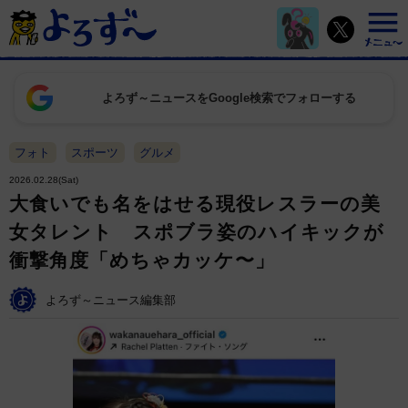
よろず～ニュースをGoogle検索でフォローする
フォト
スポーツ
グルメ
2026.02.28(Sat)
大食いでも名をはせる現役レスラーの美
女タレント スポブラ姿のハイキックが
衝撃角度「めちゃカッケ〜」
よろず～ニュース編集部