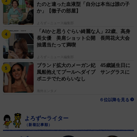
たのと違った血液型「自分は本当は誰の子
か」【徹子の部屋】
よろず～ニュース編集部
「AIかと思うぐらい綺麗な人」22歳、高身
長女優 美肩ショット公開 長岡花火大会
抽選当たって満喫
よろず～ニュース編集部
ブランド拡大のメーガン妃 45歳誕生日に
風船抱えてプールへダイブ サングラスに
ポニテでためらいなし
海外エンタメ
６位以降を見る
よろず〜ライター
（新着記事順）