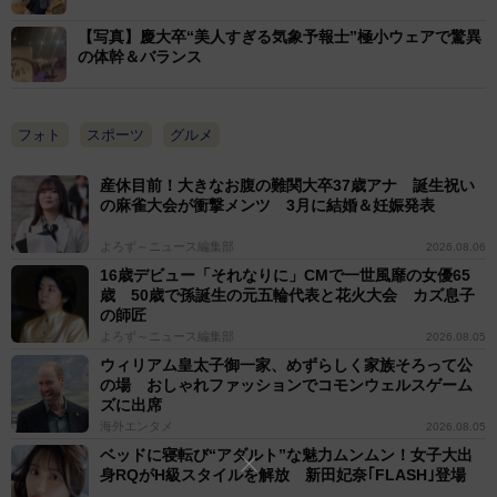
【写真】慶大卒“美人すぎる気象予報士”極小ウェアで驚異
の体幹＆バランス
フォト
スポーツ
グルメ
産休目前！大きなお腹の難関大卒37歳アナ 誕生祝い
の麻雀大会が衝撃メンツ 3月に結婚＆妊娠発表
よろず～ニュース編集部
2026.08.06
16歳デビュー「それなりに」CMで一世風靡の女優65
歳 50歳で孫誕生の元五輪代表と花火大会 カズ息子
の師匠
よろず～ニュース編集部
2026.08.05
ウィリアム皇太子御一家、めずらしく家族そろって公
の場 おしゃれファッションでコモンウェルスゲーム
ズに出席
海外エンタメ
2026.08.05
ベッドに寝転び“アダルト”な魅力ムンムン！女子大出
身RQがH級スタイルを解放 新田妃奈｢FLASH｣登場