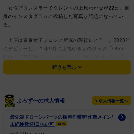
女性プロレスラーでタレントの上原わかなが22日、自
身のインスタグラムに投稿した写真が話題になってい
る。
上原は東京女子プロレス所属の現役レスラー。2023年
にデビューし、25年9月に上福ゆきとのタッグ「Ober
Eats」で第19代プリンセスタッグ王座を獲得した。ま
た、テレビ東京系「デカ盛りハンター」に出演し、大食
続きを読む
いタレントとしても注目を集めている。
投稿されたのはスポブラ姿で繰り出した右のハイキッ
ク。軸足の左が地面から垂直に伸び、蹴った右足とは一
よろず〜の求人情報
求人情報一覧へ
直線に近い。ウエストからのぞくのは割れたシックスパ
ック。筋肉、体幹、ボディバランス、すべてが鍛えられ
最先端ドローンパーツの梱包作業/軽作業メイン/
た証しの見事なカットで、揺れる長い髪も美しい。
未経験歓迎/日払い可
NEW