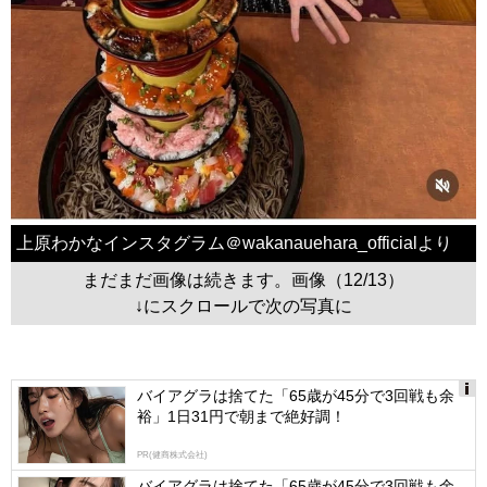
上原わかなインスタグラム＠wakanauehara_officialより
まだまだ画像は続きます。画像（12/13）
↓にスクロールで次の写真に
バイアグラは捨てた「65歳が45分で3回戦も余
裕」1日31円で朝まで絶好調！
Ads
by
PR(健商株式会社)
logly
バイアグラは捨てた「65歳が45分で3回戦も余