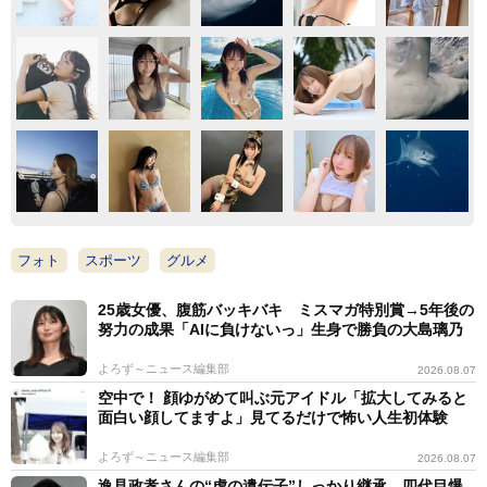
フォト
スポーツ
グルメ
25歳女優、腹筋バッキバキ ミスマガ特別賞→5年後の
努力の成果「AIに負けないっ」生身で勝負の大島璃乃
よろず～ニュース編集部
2026.08.07
空中で！ 顔ゆがめて叫ぶ元アイドル「拡大してみると
面白い顔してますよ」見てるだけで怖い人生初体験
よろず～ニュース編集部
2026.08.07
逸見政孝さんの“虎の遺伝子”しっかり継承 四代目爆