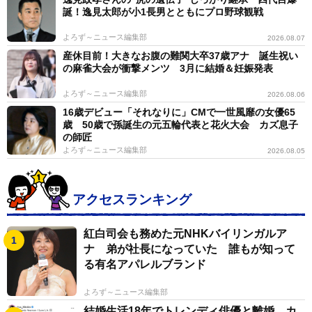
誕！逸見太郎が小1長男とともにプロ野球観戦
よろず～ニュース編集部
2026.08.07
産休目前！大きなお腹の難関大卒37歳アナ 誕生祝い
の麻雀大会が衝撃メンツ 3月に結婚＆妊娠発表
よろず～ニュース編集部
2026.08.06
16歳デビュー「それなりに」CMで一世風靡の女優65
歳 50歳で孫誕生の元五輪代表と花火大会 カズ息子
の師匠
よろず～ニュース編集部
2026.08.05
アクセスランキング
紅白司会も務めた元NHKバイリンガルア
ナ 弟が社長になっていた 誰もが知って
る有名アパレルブランド
よろず～ニュース編集部
結婚生活18年でトレンディ俳優と離婚 カ