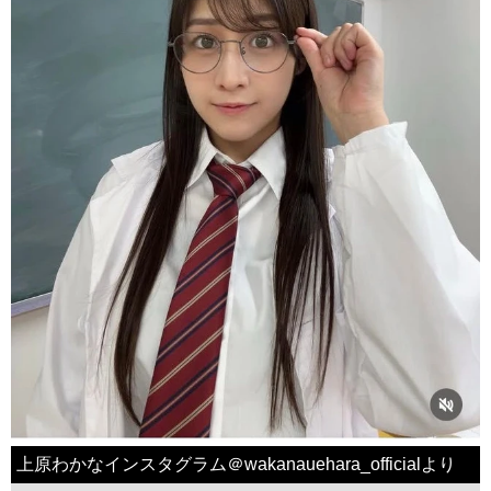
上原わかなインスタグラム＠wakanauehara_officialより