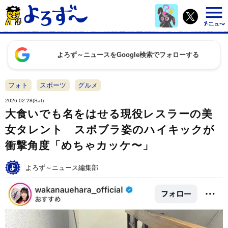
よろず～ニュースをGoogle検索でフォローする
フォト
スポーツ
グルメ
2026.02.28(Sat)
大食いでも名をはせる現役レスラーの美
女タレント スポブラ姿のハイキックが
衝撃角度「めちゃカッケ〜」
よろず～ニュース編集部