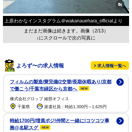
上原わかなインスタグラム＠wakanauehara_officialより
まだまだ画像は続きます。画像（2/13）
↓にスクロールで次の写真に
よろず〜の求人情報
求人情報一覧へ
フィルムの製造/寮完備/2交替/長期休暇あり/京都
で働こう/千葉市緑区から京都へ
NEW
株式会社グロップ 綾部オフィス
千葉県
派遣社員：時給1,300円～1,625円
時給1700円/増員ポジ!仲間と一緒に!コツコツ事
務@名駅スグ
NEW