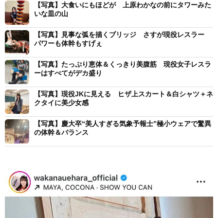
【写真】大食いにもほどが 上原わかなの前にタワーみた
いな皿の山
【写真】見事な弧を描くブリッジ さすが現役レスラー
パワーも体幹もすげぇ
【写真】たっぷり恵体＆くっきり美腹筋 現役女子レスラ
ーはすべてがデカ盛り
【写真】現役JKに見える ヒザ上スカート＆白シャツ＋ネ
クタイに美少女感
【写真】慶大卒“美人すぎる気象予報士”極小ウェアで驚異
の体幹＆バランス