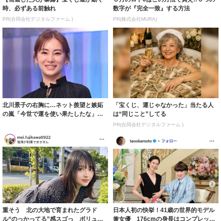
時、必ずある前触れ
数字が『完全一致』する方法
PR(合同会社デジタルファーム )
PR(株式会社MURA)
北川景子の右胸に…ネット羨望と嫉妬
「宝くじ、運じゃなかった」当たる人
の嵐「今世で運を使い果たしたな」
は“同じこと”してる
「ガッツリ行っ...
PR(合同会社デジタルファーム )
重そう 北の大地で育まれたグラド
日本人初の快挙！41歳の世界的モデル
ル“のっかってる”感スゴっ ボリュー
兼女優 176cmの身長はコンプレック