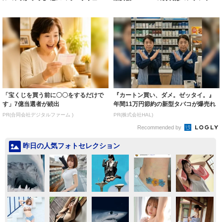
ミー連発「ア...
スだっ...
「宝くじを買う前に〇〇をするだけで
『カートン買い、ダメ。ゼッタイ。』
す」7億当選者が続出
年間11万円節約の新型タバコが爆売れ
PR(合同会社デジタルファーム )
PR(株式会社HAL)
Recommended by
昨日の人気フォトセレクション