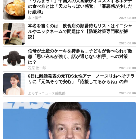
「うんまっ！」中国人の大富豪がオススメするポテチ
の食べ方とは「天ぷらっぽい感覚」「罪悪感が少しだ
け緩和」
水上侑子
2026.08.09
本名を書くのは…飲食店の順番待ちリストはイニシャ
ルやニックネームで問題は？【防犯対策専門家が解
説】
2026.08.09
伯母が土産のケーキを持参も…子どもが食べられず激
怒「思い込みが強く、話が通じない相手」への対策
は？
石原 壮一郎
2026.08.09
6日に離婚発表の元TBS女性アナ ノースリおへそチラ
リに「元気そうで安心」「応援してるからね」の声
よろず～ニュース編集部
2026.08.09