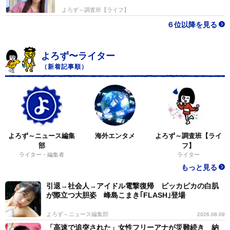
よろず～調査班【ライフ】
６位以降を見る
よろず〜ライター
（新着記事順）
よろず～ニュース編集
海外エンタメ
よろず～調査班【ライ
部
フ】
ライター・編集者
ライター
もっと見る
引退→社会人→アイドル電撃復帰 ピッカピカの白肌
が際立つ大胆姿 峰島こまき｢FLASH｣登場
よろず～ニュース編集部
2026.08.09
「高速で追突された」女性フリーアナが災難続き 納