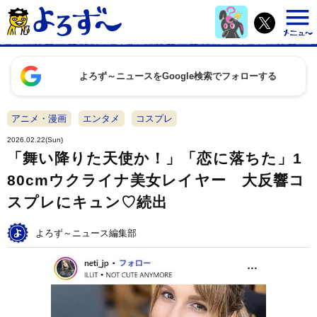
よろず～ニュースをGoogle検索でフォローする
アニメ・漫画
エンタメ
コスプレ
2026.02.22(Sun)
「舞い降りた天使か！」「恋に落ちた」1
80cmウクライナ美女レイヤー 大反響コ
スプレにキュン♡続出
よろず～ニュース編集部