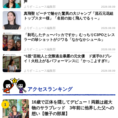
声
よろず～ニュース編集部
2026.08.09
真飛聖 ビーチで魅せた驚異の大ジャンプ「流石元花組
トップスター様」「名前の如く飛んでるぅ～」
よろず～ニュース編集部
2026.08.09
「剃毛したチューバッカですか」むっちりC3POとレス
ラーの珍ショットがジワる「なかなかシュール」
よろず～ニュース編集部
2026.08.09
“6股”芸能人と交際過去暴露の元女優 ド派手DJプレ
イ！火柱上がるパフォーマンスに「かっこよすぎ!!」
よろず～ニュース編集部
2026.08.09
アクセスランキング
16歳で正体を隠してデビュー！両親は超大
物のサラブレッド 3年前に他界した父への
想い【徹子の部屋】