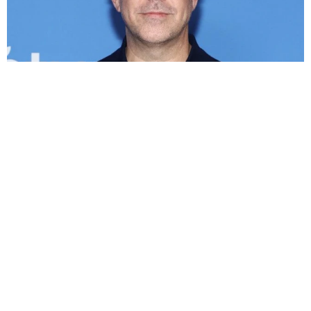
NYの新居、前の住人は有名コメディ俳優だった→スタッフがひそか
に試写会招待→直接郵便物を手渡した
海外エンタメ
2026.08.09
シルクハットがトレードマークのミュージシャン 世
界的ロックバンドのツアー後はソロ活動
海外エンタメ
2026.08.09
「即興の天才」Adoシカゴでうどん出前も箸がない…
代わりに使った道具に反響と共感「あるあるですね」
よろず～ニュース編集部
2026.08.09
“スパイダーマン婚”トム・ホランド＆ゼンデイヤ、結
婚式の詳細が明るみに 感動スピーチに参列者が涙
海外エンタメ
2026.08.09
引く手あまたの65歳こわもて悪役俳優 サラエボ映画