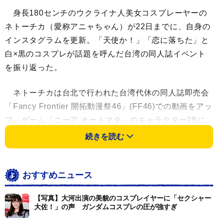
身長180センチのウクライナ人美女コスプレーヤーの
ネトーチカ（愛称アニャちゃん）が22日までに、自身の
インスタグラムを更新。「天使か！」「恋に落ちた」と
白×黒のコスプレが話題を呼んだ台湾の同人誌イベント
を振り返った。
ネトーチカは台北で行われた台湾代休の同人誌即売会
「Fancy Frontier 開拓動漫祭46」(FF46)での動画をアッ
プ。ゲーム「ニーア オートマタ」のキャラクター2Bに
扮し、ネイキッド風ウエディングドレス衣装や、ネット
続きを読む
が印象的な黒のくノ一風衣装を披露していた。
フォロワーも「撃ち抜かれた」「かわいすぎさがめち
おすすめニュース
ゃくちゃやばすぎ」「こんなに美しくて、可愛らしい女
【写真】大河出演の美貌のコスプレイヤーに「セクシャー
性が、存在するんだ！」「舞い降りた天使か！」「恋に
大佐！」の声 ガンダムコスプレの圧が強すぎ
落ちた」とキュン死寸前。また真冬にもかかわらず体を