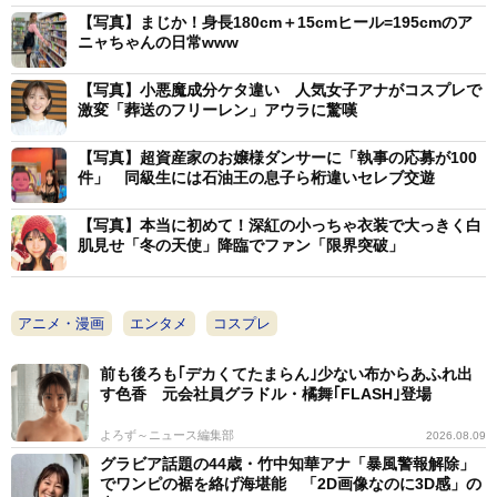
張ったシースルー素材に「寒くない?」「風邪引かない
【写真】まじか！身長180cm＋15cmヒール=195cmのア
ニャちゃんの日常www
で」と心配する声も上がっていた。
【写真】小悪魔成分ケタ違い 人気女子アナがコスプレで
激変「葬送のフリーレン」アウラに驚嘆
【写真】超資産家のお嬢様ダンサーに「執事の応募が100
件」 同級生には石油王の息子ら桁違いセレブ交遊
【写真】本当に初めて！深紅の小っちゃ衣装で大っきく白
肌見せ「冬の天使」降臨でファン「限界突破」
アニメ・漫画
エンタメ
コスプレ
前も後ろも｢デカくてたまらん｣少ない布からあふれ出
す色香 元会社員グラドル・橘舞｢FLASH｣登場
よろず～ニュース編集部
2026.08.09
グラビア話題の44歳・竹中知華アナ「暴風警報解除」
でワンピの裾を絡げ海堪能 「2D画像なのに3D感」の