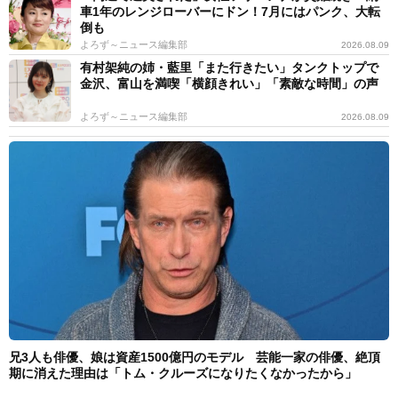
車1年のレンジローバーにドン！7月にはパンク、大転
倒も
よろず～ニュース編集部
2026.08.09
有村架純の姉・藍里「また行きたい」タンクトップで
金沢、富山を満喫「横顔きれい」「素敵な時間」の声
よろず～ニュース編集部
2026.08.09
兄3人も俳優、娘は資産1500億円のモデル 芸能一家の俳優、絶頂
期に消えた理由は「トム・クルーズになりたくなかったから」