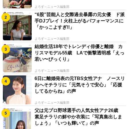
よろず～ニュース編集部
“6股”芸能人と交際過去暴露の元女優 ド派
手DJプレイ！火柱上がるパフォーマンスに
「かっこよすぎ!!」
よろず～ニュース編集部
結婚生活18年でトレンディ俳優と離婚 カ
リスマモデル55歳 LAで衝撃透明感「えっ
若い〜びっくり」
よろず～ニュース編集部
6日に離婚発表の元TBS女性アナ ノースリ
おへそチラリに「元気そうで安心」「応援
してるからね」の声
よろず～ニュース編集部
父は元プロ野球選手の人気女性アナ26歳
素足チラリの鮮やか衣装に「写真集出しま
しょう」「いつも輝いて」の声