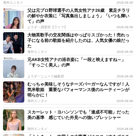
海外エンタメ
2026.08.09
父は元プロ野球選手の人気女性アナ26歳 素足チラリ
の鮮やか衣装に「写真集出しましょう」「いつも輝い
て」の声
よろず～調査班【ライフ】
2026.08.09
大物英歌手の交友関係はやっぱりスゴかった！売れっ
子になる前の歌姫を紹介したのは、人気女優の娘だっ
た
海外エンタメ
2026.08.09
元AKB女性アナの浴衣姿に「一段と映えますね～」
「すっごく美人」の声
よろず～ニュース編集部
2026.08.09
むっちゃ美味しそうなチーズバーガーなんですが！人
気米歌姫 重要なパフォーマンス後のルーティーンが
明らかに！
海外エンタメ
2026.08.09
スカーレット・ヨハンソンでも「達成不可能」だった
美の基準 感じていた外見への強いプレッシャー
海外エンタメ
2026.08.09