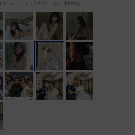
ste（ベステ）」よりⓒ講談社＝撮影／北岡稔章