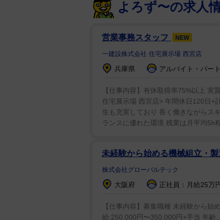
よろず〜の求人
営業事務スタッフ
NEW
一建設株式会社 住宅展示場 西宮店
兵庫県
アルバイト・パート：
【仕事内容】有休取得率75%以上 実質
住宅展示場 西宮店> 年間休日120日
生も充実しており 長く働きながらスキ
ランスに優れた環境 残業は月平均5h程
未経験から始める機械組立・製
株式会社グローバルテック
大阪府
正社員：月給25万円
【仕事内容】募集職種 未経験から始め
給:250,000円〜350,000円+手