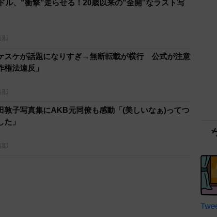
ドル、“衝撃”走らせる！20歳以来の“全開”なラスト写
集部
スケスケが話題になりすぎ→無断転載が横行 公式が注意
作権法違反」
集部
田敦子写真集にAKB元同僚も感動「(美しいなぁ)ってつ
した」
集部
Twee