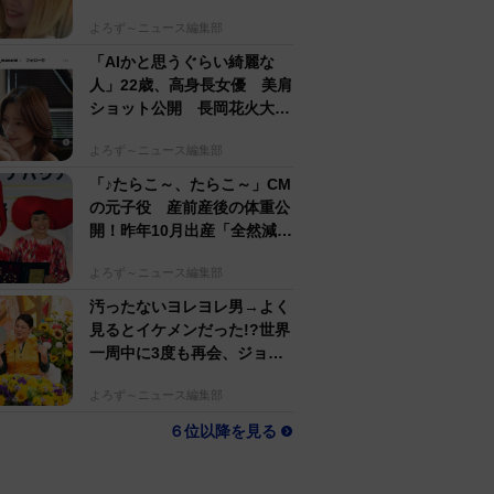
するのがかっこいい」
よろず～ニュース編集部
「AIかと思うぐらい綺麗な
人」22歳、高身長女優 美肩
ショット公開 長岡花火大会
抽選当たって満喫
よろず～ニュース編集部
「♪たらこ～、たらこ～」CM
の元子役 産前産後の体重公
開！昨年10月出産「全然減ら
ないよなんでえええええ」
よろず～ニュース編集部
汚ったないヨレヨレ男→よく
見るとイケメンだった!?世界
一周中に3度も再会、ジョー
ジアの“記憶無し"夜から結婚
よろず～ニュース編集部
へ！【新婚さん】
６位以降を見る