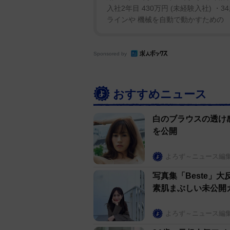
入社2年目 430万円 (未経験入社) ・3
ラインや 機械を自動で動かすための 「
Sponsored by
おすすめニュース
白のブラウスの透け
を公開
よろず～ニュース編
写真集「Beste
素肌まぶしい未公開
よろず～ニュース編