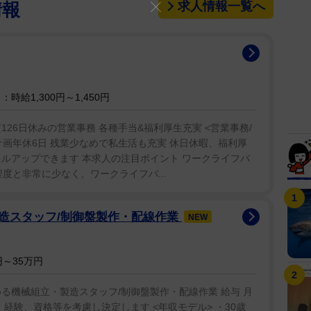
求人情報一覧へ
情報
時給1,300円～1,450円
126日休みの営業事務 各種手当&福利厚生充実 <営業事務/
+計画年休6日 残業少なめで私生活も充実 休日休暇、福利厚
ルアップできます 本求人の注目ポイント ワークライフバ
度と非常に少なく、ワークライフバ...
造スタッフ/制御盤製作・配線作業
NEW
～35万円
る機械組立・製造スタッフ/制御盤製作・配線作業 給与 月
当 年齢、経験、資格等を考慮し決定します <年収モデル> ・30歳