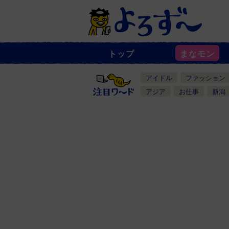
トップ
まなモン
ニ
ュ
ー
アイドル
ファッション
ス
一
アジア
お仕事
新潟
覧