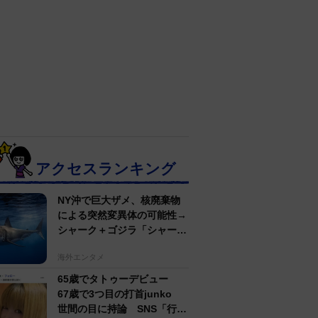
アクセスランキング
NY沖で巨大ザメ、核廃棄物
による突然変異体の可能性→
シャーク＋ゴジラ「シャーク
ジラ」の捕獲作戦が展開
海外エンタメ
65歳でタトゥーデビュー
67歳で3つ目の打首junko
世間の目に持論 SNS「行動