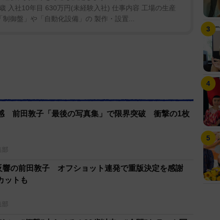
4歳 入社10年目 630万円(未経験入社) 仕事内容 工場の生産
制御盤」や「自動化設備」の 製作・設置...
感 前田敦子「最後の写真集」で限界突破 衝撃の1枚
集部
」大反響の前田敦子 オフショット連発で重版決定を感謝
カットも
集部