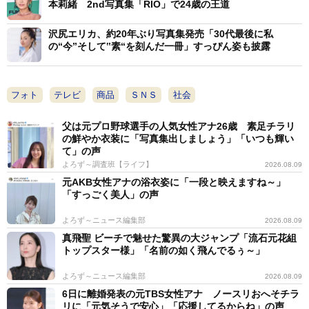
本莉緒 2nd写真集「RIO」で24歳の王道
沢尻エリカ、約20年ぶり写真集発売「30代最後に私
の“今”そして‟素“を刻んだ一冊」すっぴん姿も披露
フォト
テレビ
商品
ＳＮＳ
社会
父は元プロ野球選手の人気女性アナ26歳 素足チラリ
の鮮やか衣装に「写真集出しましょう」「いつも輝い
て」の声
よろず～調査班【ライフ】
2026.08.09
元AKB女性アナの浴衣姿に「一段と映えますね～」
「すっごく美人」の声
よろず～ニュース編集部
2026.08.09
真飛聖 ビーチで魅せた驚異の大ジャンプ「流石元花組
トップスター様」「名前の如く飛んでるぅ～」
よろず～ニュース編集部
2026.08.09
6日に離婚発表の元TBS女性アナ ノースリおへそチラ
リに「元気そうで安心」「応援してるからね」の声