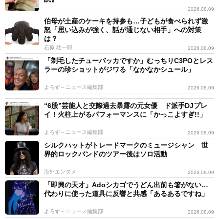
2026.08.09
伯母が土産のケーキを持参も…子どもが食べられず激
怒「思い込みが強く、話が通じない相手」への対策
は？
石原 壮一郎
2026.08.09
「剃毛したチューバッカですか」むっちりC3POとレス
ラーの珍ショットがジワる「なかなかシュール」
よろず～ニュース編集部
2026.08.09
“6股”芸能人と交際過去暴露の元女優 ド派手DJプレ
イ！火柱上がるパフォーマンスに「かっこよすぎ!!」
よろず～ニュース編集部
2026.08.09
シルクハットがトレードマークのミュージシャン 世
界的ロックバンドのツアー後はソロ活動
海外エンタメ
2026.08.09
「即興の天才」Adoシカゴでうどん出前も箸がない…
代わりに使った道具に反響と共感「あるあるですね」
よろず～ニュース編集部
2026.08.09