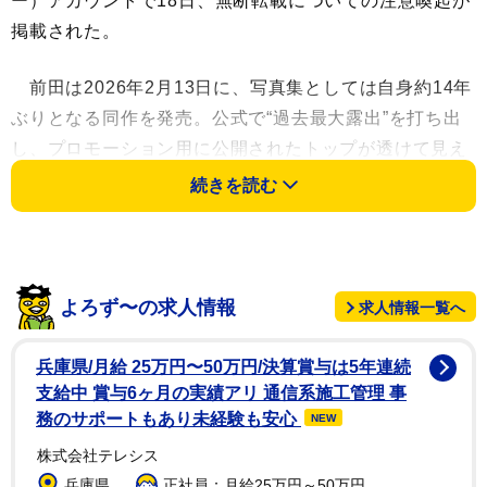
ー）アカウントで18日、無断転載についての注意喚起が
掲載された。
前田は2026年2月13日に、写真集としては自身約14年
ぶりとなる同作を発売。公式で“過去最大露出”を打ち出
し、プロモーション用に公開されたトップが透けて見え
るような衝撃カットが話題となっていた。しかし注目を
続きを読む
集めたが故に、一部ネット上で、プロモーションとして
公開されたメディア用カット以外の誌面写真が転載され
るなどしていた。
よろず〜の求人情報
求人情報一覧へ
公式アカウントではこれらの無断転載に対して、18日
に「コピー、スキャン、デジタル化等の無断複製は著作
兵庫県/月給 25万円〜50万円/決算賞与は5年連続
権法上での例外を除き禁じられています」と注意喚起し
支給中 賞与6ヶ月の実績アリ 通信系施工管理 事
た。そして「本書を代行業者等の第三者に依頼してスキ
務のサポートもあり未経験も安心
NEW
ャンやデジタル化することは、たとえ個人や家庭内での
株式会社テレシス
利用でも著作権法違反です」と伝えた。
兵庫県
正社員：月給25万円～50万円