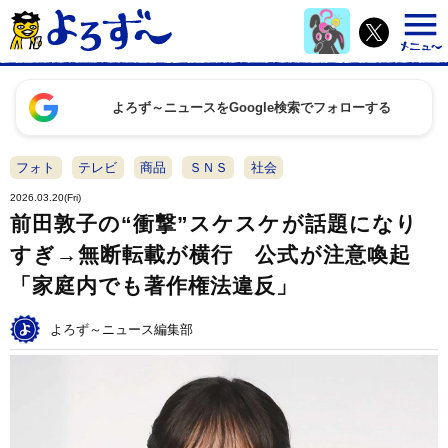
よろず～ニュースをGoogle検索でフォローする
フォト
テレビ
商品
ＳＮＳ
社会
2026.03.20(Fri)
前田敦子の“衝撃”スケスケが話題になり
すぎ→無断転載が横行 公式が注意喚起
「家庭内でも著作権法違反」
よろず～ニュース編集部