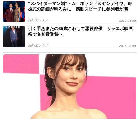
“スパイダーマン婚”トム・ホランド＆ゼンデイヤ、結
婚式の詳細が明るみに 感動スピーチに参列者が涙
海外エンタメ
2026.08.09
引く手あまたの65歳こわもて悪役俳優 サラエボ映画
祭で名誉賞受賞へ
海外エンタメ
2026.08.09
善意の連鎖！福岡で梨の盗難被害→支援受ける→熊本で炊きだし
ダレノガレ明美の700食配布に強力助っ人