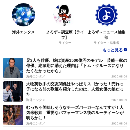
海外エンタメ
よろず～調査班【ライ
よろず～ニュース編集
フ】
部
ライター
ライター・編集者
もっと見る
兄3人も俳優、娘は資産1500億円のモデル 芸能一家の
俳優、絶頂期に消えた理由は「トム・クルーズになり
たくなかったから」
海外エンタメ
2026.08.09
大物英歌手の交友関係はやっぱりスゴかった！売れっ
子になる前の歌姫を紹介したのは、人気女優の娘だっ
た
海外エンタメ
2026.08.09
むっちゃ美味しそうなチーズバーガーなんですが！人
気米歌姫 重要なパフォーマンス後のルーティーンが
明らかに！
海外エンタメ
2026.08.09