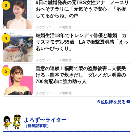
6日に離婚発表の元TBS女性アナ ノースリ
おへそチラリに「元気そうで安心」「応援
してるからね」の声
よろず～ニュース編集部
結婚生活18年でトレンディ俳優と離婚 カ
リスマモデル55歳 LAで衝撃透明感「えっ
若い〜びっくり」
よろず～ニュース編集部
善意の連鎖！福岡で梨の盗難被害→支援受
ける→熊本で炊きだし ダレノガレ明美の
700食配布に強力助っ人
よろず～ニュース編集部
６位以降を見る
よろず〜ライター
（新着記事順）