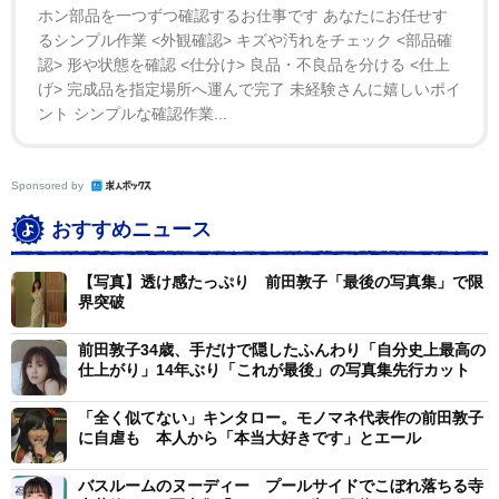
ホン部品を一つずつ確認するお仕事です あなたにお任せす
るシンプル作業 <外観確認> キズや汚れをチェック <部品確
認> 形や状態を確認 <仕分け> 良品・不良品を分ける <仕上
げ> 完成品を指定場所へ運んで完了 未経験さんに嬉しいポイ
ント シンプルな確認作業...
Sponsored by
おすすめニュース
【写真】透け感たっぷり 前田敦子「最後の写真集」で限
界突破
前田敦子34歳、手だけで隠したふんわり「自分史上最高の
仕上がり」14年ぶり「これが最後」の写真集先行カット
「全く似てない」キンタロー。モノマネ代表作の前田敦子
に自虐も 本人から「本当大好きです」とエール
バスルームのヌーディー プールサイドでこぼれ落ちる寺