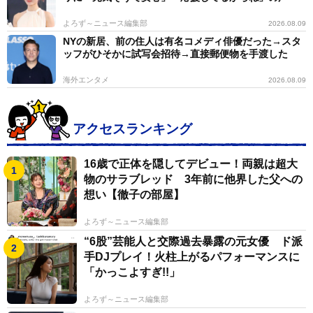
よろず～ニュース編集部
2026.08.09
NYの新居、前の住人は有名コメディ俳優だった→スタ
ッフがひそかに試写会招待→直接郵便物を手渡した
海外エンタメ
2026.08.09
アクセスランキング
16歳で正体を隠してデビュー！両親は超大
物のサラブレッド 3年前に他界した父への
想い【徹子の部屋】
よろず～ニュース編集部
“6股”芸能人と交際過去暴露の元女優 ド派
手DJプレイ！火柱上がるパフォーマンスに
「かっこよすぎ!!」
よろず～ニュース編集部