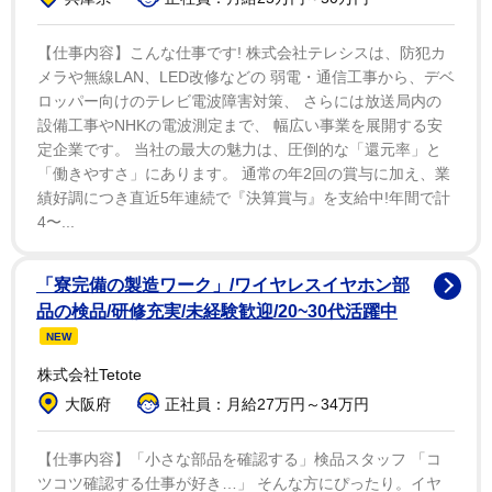
また同日に、同作の電子版での発売がスタートしたこ
【仕事内容】こんな仕事です! 株式会社テレシスは、防犯カ
メラや無線LAN、LED改修などの 弱電・通信工事から、デベ
とを発表。「各ネット書店1位 ありがとうございます」
ロッパー向けのテレビ電波障害対策、 さらには放送局内の
とAmazonなどのネット書店で1位を獲得したことを公表
設備工事やNHKの電波測定まで、 幅広い事業を展開する安
している。
定企業です。 当社の最大の魅力は、圧倒的な「還元率」と
「働きやすさ」にあります。 通常の年2回の賞与に加え、業
績好調につき直近5年連続で『決算賞与』を支給中!年間で計
4〜...
「寮完備の製造ワーク」/ワイヤレスイヤホン部
品の検品/研修充実/未経験歓迎/20~30代活躍中
NEW
株式会社Tetote
大阪府
正社員：月給27万円～34万円
【仕事内容】「小さな部品を確認する」検品スタッフ 「コ
ツコツ確認する仕事が好き…」 そんな方にぴったり。イヤ