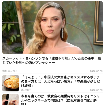
スカーレット・ヨハンソンでも「達成不可能」だった美の基準 感
じていた外見への強いプレッシャー
海外エンタメ
2026.08.09
「うんまっ！」中国人の大富豪がオススメするポテチ
の食べ方とは「天ぷらっぽい感覚」「罪悪感が少しだ
け緩和」
水上侑子
2026.08.09
本名を書くのは…飲食店の順番待ちリストはイニシャ
ルやニックネームで問題は？【防犯対策専門家が解
説】