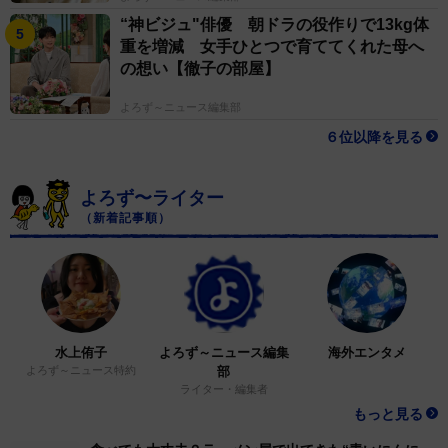
“神ビジュ"俳優 朝ドラの役作りで13kg体
重を増減 女手ひとつで育ててくれた母へ
の想い【徹子の部屋】
よろず～ニュース編集部
６位以降を見る
よろず〜ライター
（新着記事順）
水上侑子
よろず～ニュース編集
海外エンタメ
よろず～ニュース特約
部
ライター・編集者
もっと見る