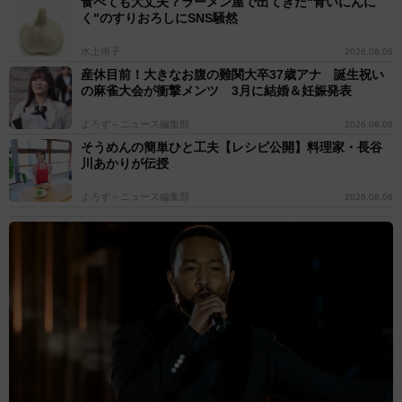
食べても大丈夫？ラーメン屋で出てきた“青いにんに
く"のすりおろしにSNS騒然
水上侑子
2026.08.06
産休目前！大きなお腹の難関大卒37歳アナ 誕生祝い
の麻雀大会が衝撃メンツ 3月に結婚＆妊娠発表
よろず～ニュース編集部
2026.08.06
そうめんの簡単ひと工夫【レシピ公開】料理家・長谷
川あかりが伝授
よろず～ニュース編集部
2026.08.06