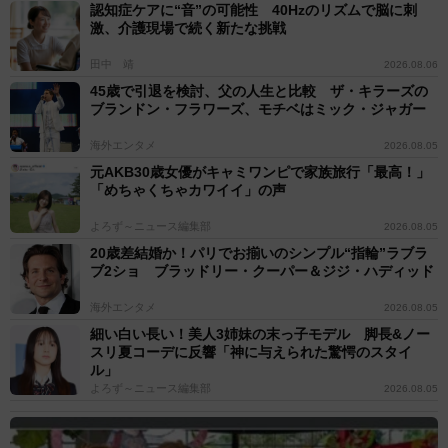
認知症ケアに“音”の可能性 40Hzのリズムで脳に刺
激、介護現場で続く新たな挑戦
田中 靖
2026.08.06
45歳で引退を検討、父の人生と比較 ザ・キラーズの
ブランドン・フラワーズ、モチベはミック・ジャガー
海外エンタメ
2026.08.05
元AKB30歳女優がキャミワンピで家族旅行「最高！」
「めちゃくちゃカワイイ」の声
よろず～ニュース編集部
2026.08.05
20歳差結婚か！パリでお揃いのシンプル“指輪”ラブラ
ブ2ショ ブラッドリー・クーパー＆ジジ・ハディッド
海外エンタメ
2026.08.05
細い白い長い！美人3姉妹の末っ子モデル 脚長&ノー
スリ夏コーデに反響「神に与えられた驚愕のスタイ
ル」
よろず～ニュース編集部
2026.08.05