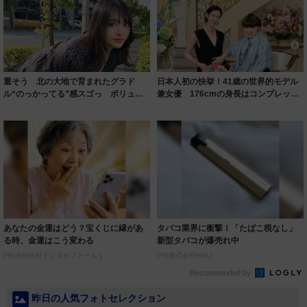
重そう 北の大地で育まれたグラド
日本人初の快挙！41歳の世界的モデル
ル“のっかってる”感スゴっ ボリュー
兼女優 176cmの身長はコンプレック
ミー連発「ア...
スだっ...
あなたの金運はどう？宝くじに縁があ
タバコ業界に衝撃！「たばこ税なし」
る時、金運はこう変わる
新型タバコが爆売れ中
PR(合同会社デジタルファーム )
PR(株式会社HAL)
Recommended by
昨日の人気フォトセレクション