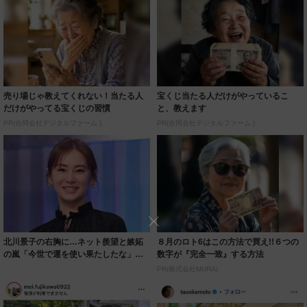
売り場じゃ教えてくれない！当たる人
宝くじ当たる人だけがやっているこ
だけがやってる宝くじの習慣
と、教えます
PR(合同会社デジタルファーム )
PR(合同会社デジタルファーム )
北川景子の右胸に…ネット羨望と嫉妬
８月のロト6はこの方法で買え!!６つの
の嵐「今世で運を使い果たしたな」
数字が『完全一致』する方法
「ガッツリ行っ...
PR(株式会社MURA)