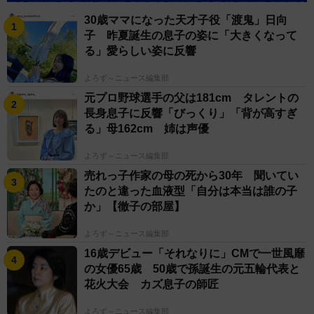
30歳ママになった天才子役「渡鬼」日向
子 昨夏誕生の息子の姿に「大きくなって
る」愛らしい姿に反響
よろず～ニュース編集部
元プロ野球選手の父は181cm タレントの
長身息子に反響「びっくり」「背が高すぎ
る」母162cm 姉は声優
よろず～ニュース編集部
売れっ子作家の母の死から30年 聞いてい
たのと違った血液型「自分は本当は誰の子
か」【徹子の部屋】
よろず～ニュース編集部
16歳デビュー「それなりに」CMで一世風靡
の女優65歳 50歳で孫誕生の元五輪代表と
花火大会 カズ息子の師匠
よろず～ニュース編集部