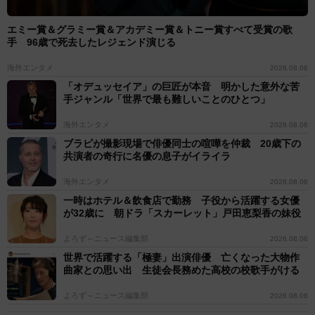
エミー賞＆グラミー賞＆アカデミー賞＆トニー賞すべて受賞の歌
手 96歳で死去したレジェンド演じる
海外エンタメ
2026.08.06
「オデュッセイア」の巨匠が本音 明かした意外な苦
手ジャンル「世界で最も難しいことのひとつ」
海外エンタメ
2026.08.06
ブラピが撮影現場で俳優同士の喧嘩を仲裁 20歳下の
共演者の奇行に名優の息子がイライラ
海外エンタメ
2026.08.06
一時はホテル＆飲食店で勤務 子役から活躍する女優
が32歳に 朝ドラ「スカーレット」戸田恵梨香の妹役
よろず～ニュース編集部
2026.08.06
世界で活躍する「極妻」出演俳優 亡くなった大物作
曲家との思い出 生徒会長務めた高校の校歌手がける
よろず～ニュース編集部
2026.08.06