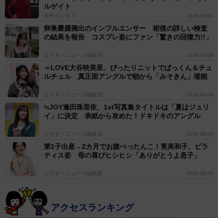
ルゲイト
海外エンタメ
2026.08.06
卵巣嚢腫摘出のインフルエンサー 術後の詳しい検査
の結果を報告 コスプレ姿にファン「驚きの回復力!!」
よろず～ニュース編集部
2026.08.06
＝LOVE大谷映美里、ぴったりニットでぱっくん＆チュ
ルチュル 真正面アングルで朝から「みそきん」堪能
よろず～ニュース編集部
2026.08.06
≒JOY逢田珠里依、1st写真集タイトルは「夏はジュリ
イ」に決定 表紙から攻めた！ドキドキのアングル
よろず～ニュース編集部
2026.08.05
第1子出産→2カ月でお腹ぺったんこ！筧美和子、ピラ
ティス姿 母の喜びヒシヒシ「ありがとうよ息子」
よろず～ニュース編集部
2026.08.05
アクセスランキング