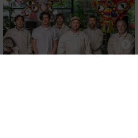
17歳少女に「卑猥な画像」送りつけ→謝罪 米ロックバンド、ギタ
リストのツアー不参加を発表
海外エンタメ
2026.08.05
16歳デビュー「それなりに」CMで一世風靡の女優65
歳 50歳で孫誕生の元五輪代表と花火大会 カズ息子
の師匠
よろず～ニュース編集部
2026.08.05
ナタリー・ポートマン、お腹ふっくらマタニティフォ
ト 第3子妊娠中「嗅覚が敏感に」パートナーは音楽プ
ロデューサー
海外エンタメ
2026.08.05