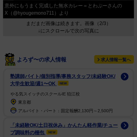
意外にもうまく完成した無水カレー＝とわぷーさんの
X（@hyougemono711）より
まだまだ画像は続きます。画像（2/3）
↓にスクロールで次の写真に
よろず〜の求人情報
求人情報一覧へ
塾講師バイト/個別指導/事務スタッフ/未経験OK/
大学生歓迎/週1〜OK
NEW
やる気スイッチのスクールIE 狛江校
東京都
アルバイト・パート：固定報酬2,130円～2,500円
「未経験OK/土日祝休み」かんたん軽作業/チュー
ブ調味料の梱包
NEW