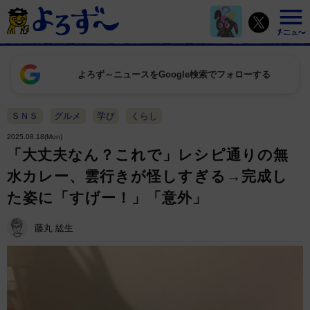
よろず～ニュースをGoogle検索でフォローする
ＳＮＳ
グルメ
学び
くらし
2025.08.18(Mon)
「大丈夫なん？これで」レシピ通りの無
水カレー、雲行きが怪しすぎる→完成し
た姿に「すげー！」「意外」
藤丸 紘生