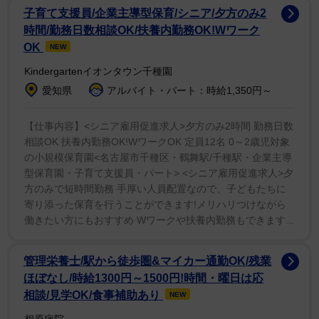
ルも鍋へ。仕上げにカレーパウダー、カレールーを投入
子育て支援員/企業主導型保育/シニア/夕方のみ2
した。
時間/勤務日数相談OK/扶養内勤務OK!Wワーク
OK
NEW
レシピは会社の後輩に教わったという。その通りに作
Kindergartenイオンタウン千種園
っているはずだし、火にかければ野菜から水分が出る。
愛知県
アルバイト・パート：時給1,350円～
それは分かっている。ただ、さすがに「本当に野菜の水
分で足りる？」「焦げない？」と不安にならざるをえな
【仕事内容】<シニア雇用促進求人>夕方のみ2時間 勤務日数
相談OK 扶養内勤務OK!WワークOK 定員12名 0～2歳児対象
い。とはいえ、やるしかないのでこのまま火にかけた。
の小規模保育園<名古屋市千種区・鶴舞駅/千種駅・企業主導
型保育園・子育て支援員・パート> <シニア雇用促進求人>夕
弱火で煮ること40分程度。「完成品です」と公開した
方のみで短時間勤務 手厚い人員配置なので、子どもたちに
鍋の中を見ると、なんと意外！しっかりとカレーが完成
寄り添った保育を行うことができます!メリハリつけながら
している。水分量もしっかりある。肝心の味も「トマト
働きたい方にもおすすめ Wワークや扶養内勤務もできます...
の味が強めに出ていて、濃厚なカレーといった感じで美
味しかったです」とぎゅっと詰まった旨味に舌鼓を打っ
管理栄養士/駅から徒歩圏&マイカー通勤OK/残業
ほぼなし/時給1300円～1500円!時間・曜日は応
た。
相談/見学OK/食事補助あり
NEW
ただ、これには秘密が…。実は加熱途中、練り物のよ
相原病院