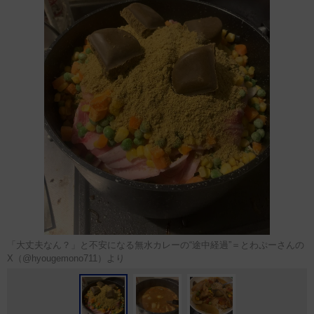
「大丈夫なん？」と不安になる無水カレーの“途中経過”＝とわぷーさんの
X（@hyougemono711）より