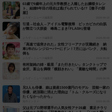
63歳で9歳年上の元大学教授と入籍したお嬢様タレン
ト、結婚9年目の現在は逃げられている!?【徹子の部
屋】
よろず～ニュース編集部
2026.08.10
引退→社会人→アイドル電撃復帰 ピッカピカの白肌
が際立つ大胆姿 峰島こまき｢FLASH｣登場
よろず～ニュース編集部
2026.08.09
「高速で追突された」女性フリーアナが災難続き 納
車1年のレンジローバーにドン！7月にはパンク、大転
倒も
よろず～ニュース編集部
2026.08.09
有村架純の姉・藍里「また行きたい」タンクトップで
金沢、富山を満喫「横顔きれい」「素敵な時間」の声
よろず～ニュース編集部
2026.08.09
兄3人も俳優、娘は資産1500億円のモデル 芸能一家の
俳優、絶頂期に消えた理由は「トム・クルーズになり
たくなかったから」
海外エンタメ
2026.08.09
父は元プロ野球選手の人気女性アナ26歳 素足チラリ