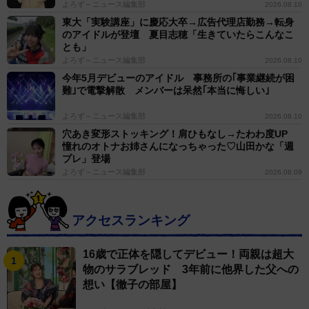
よろず～ニュース編集部
具材の水分が全ての「無水カレー」では、水分量の多
2026.08.10
東大「実験講座」に慶応大卒→広告代理店勤務→転身
い野菜選びのほか、加熱中に焦げ付かないように注意す
のアイドルが登壇 夏目志穂「生きていたらこんなこ
るのもポイント。レシピによっては先に具材を炒めて、
とも」
よろず～ニュース編集部
2026.08.10
水分をしっかり出してからルーを入れる方法も。調理す
今年5月デビューのアイドル 事務所の｢事業継続が困
る際はしっかり要点を押さえておこう。
難｣で電撃解散 メンバーは呆然｢本当に悔しい｣
よろず～ニュース編集部
2026.08.10
穴あき変形ストッキング！肩ひもなし→たわわ度UP
憧れのオトナお姉さんになっちゃった♡山田かな「週
プレ」登場
よろず～ニュース編集部
2026.08.09
アクセスランキング
16歳で正体を隠してデビュー！両親は超大
物のサラブレッド 3年前に他界した父への
想い【徹子の部屋】