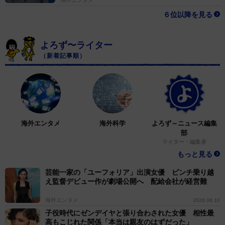
海外エンタメ
６位以降を見る
よろず〜ライター
（新着記事順）
海外エンタメ
海外科学
よろず～ニュース編集
部
ライター・編集者
もっと見る
芸能一家の「ユーフォリア」出演女優 ピンチ乗り越
え監督デビュー作が劇場公開へ 配給会社が経営難
海外エンタメ
2026.08.10
子役時代にゼンデイヤと張り合わされた女優 相性最
高もこじれた関係「本当は親友のはずだった」