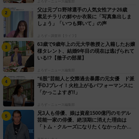
よろず～ニュース編集部
父は元プロ野球選手の人気女性アナ26歳
素足チラリの鮮やか衣装に「写真集出しま
しょう」「いつも輝いて」の声
よろず～調査班【ライフ】
63歳で9歳年上の元大学教授と入籍したお嬢
様タレント、結婚9年目の現在は逃げられて
いる!?【徹子の部屋】
よろず～ニュース編集部
“6股”芸能人と交際過去暴露の元女優 ド派
手DJプレイ！火柱上がるパフォーマンスに
「かっこよすぎ!!」
よろず～ニュース編集部
兄3人も俳優、娘は資産1500億円のモデル
芸能一家の俳優、絶頂期に消えた理由は
「トム・クルーズになりたくなかったか
ら」