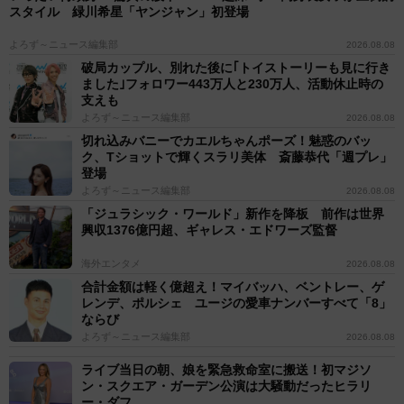
スタイル 緑川希星「ヤンジャン」初登場
よろず～ニュース編集部
2026.08.08
破局カップル、別れた後に｢トイストーリーも見に行き
ました｣フォロワー443万人と230万人、活動休止時の
支えも
よろず～ニュース編集部
2026.08.08
切れ込みバニーでカエルちゃんポーズ！魅惑のバッ
ク、Tショットで輝くスラリ美体 斎藤恭代「週プレ」
登場
よろず～ニュース編集部
2026.08.08
「ジュラシック・ワールド」新作を降板 前作は世界
興収1376億円超、ギャレス・エドワーズ監督
海外エンタメ
2026.08.08
合計金額は軽く億超え！マイバッハ、ベントレー、ゲ
レンデ、ポルシェ ユージの愛車ナンバーすべて「8」
ならび
よろず～ニュース編集部
2026.08.08
ライブ当日の朝、娘を緊急救命室に搬送！初マジソ
ン・スクエア・ガーデン公演は大騒動だったヒラリ
ー・ダフ