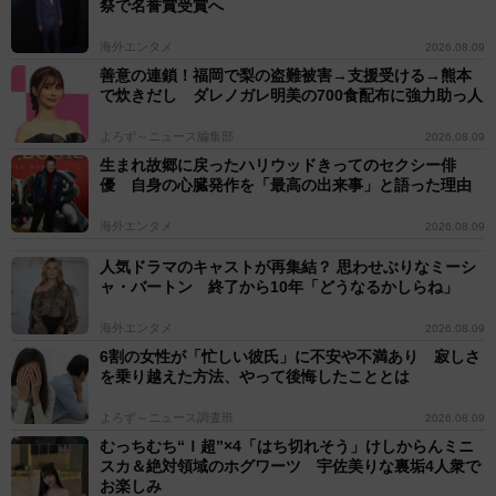
祭で名誉賞受賞へ
海外エンタメ
2026.08.09
善意の連鎖！福岡で梨の盗難被害→支援受ける→熊本
で炊きだし ダレノガレ明美の700食配布に強力助っ人
よろず～ニュース編集部
2026.08.09
生まれ故郷に戻ったハリウッドきってのセクシー俳
優 自身の心臓発作を「最高の出来事」と語った理由
海外エンタメ
2026.08.09
人気ドラマのキャストが再集結？ 思わせぶりなミーシ
ャ・バートン 終了から10年「どうなるかしらね」
海外エンタメ
2026.08.09
6割の女性が「忙しい彼氏」に不安や不満あり 寂しさ
を乗り越えた方法、やって後悔したこととは
よろず～ニュース調査班
2026.08.09
むっちむち“Ｉ超”×4「はち切れそう」けしからんミニ
スカ＆絶対領域のホグワーツ 宇佐美りな裏垢4人衆で
お楽しみ