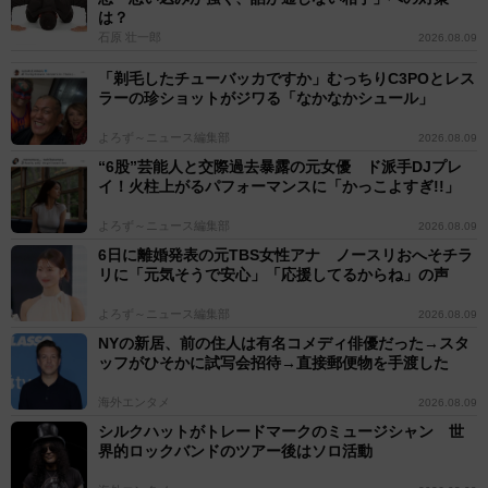
は？
石原 壮一郎
2026.08.09
「剃毛したチューバッカですか」むっちりC3POとレス
ラーの珍ショットがジワる「なかなかシュール」
よろず～ニュース編集部
2026.08.09
“6股”芸能人と交際過去暴露の元女優 ド派手DJプレ
イ！火柱上がるパフォーマンスに「かっこよすぎ!!」
よろず～ニュース編集部
2026.08.09
6日に離婚発表の元TBS女性アナ ノースリおへそチラ
リに「元気そうで安心」「応援してるからね」の声
よろず～ニュース編集部
2026.08.09
NYの新居、前の住人は有名コメディ俳優だった→スタ
ッフがひそかに試写会招待→直接郵便物を手渡した
海外エンタメ
2026.08.09
シルクハットがトレードマークのミュージシャン 世
界的ロックバンドのツアー後はソロ活動