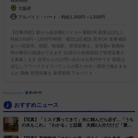
うになったことに危機感を覚え「水を茶碗1杯入れまし
大阪府
た」とのこと。その結果、野菜からの水分も相まって想
アルバイト・パート：時給1,300円～1,500円
像以上にシャバシャバなカレーに仕上がったのだった。
【仕事内容】駅から徒歩圏&マイカー通勤OK 残業ほぼなし
結果的には、水を追加しなくても、とろみが強めのカレ
時給1300円～1500円!時間・曜日は応相談 見学OK 食事補助
ーが出来上がっていたかもしれない。
あり<箕面市、病院、牧落駅、管理栄養士、非常勤> 勤務時
間や曜日の相談ができます 31床の小規模病院で管理栄養士
を募集します 見学からのお問い合わせも受付中です 残業ほ
ぼなしでワークライフバランスが取りやすい環境で働きませ
んか 職種 管理栄養士 雇用形態 アルバイト・...
Sponsored by
おすすめニュース
【写真】「ミスド買ってきて」夫に頼んだら必ず…「うち
の夫もこれ」「わかる」と話題 夫婦2人分だけど「最
高」