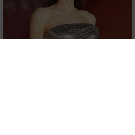
ゲイであることを公表 、アンジェリーナ・ジョリーの兄ジェーム
ズ・ヘイヴン 結婚15日後に婚姻無効を申請
海外エンタメ
2026.08.08
人気米ガールズグループ「ずっとかけがえのない存
在」映画に無期限活動休止のメンバーが出演していた
海外エンタメ
2026.08.08
第1子誕生のノブコブ吉村「向こうは覚えていないんじ
ゃねーかな」子連れ合コン参加プラン 破天荒キャラ
の悩みも
中江 寿
2026.08.08
エマ・フロスト役で豪出身のスリラー女優がマーベル
に仲間入り リブート版「X―MEN」