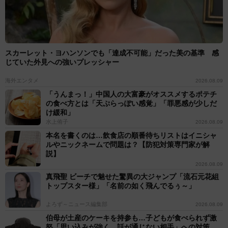
スカーレット・ヨハンソンでも「達成不可能」だった美の基準 感
じていた外見への強いプレッシャー
海外エンタメ
2026.08.09
「うんまっ！」中国人の大富豪がオススメするポテチ
の食べ方とは「天ぷらっぽい感覚」「罪悪感が少しだ
け緩和」
水上侑子
2026.08.09
本名を書くのは…飲食店の順番待ちリストはイニシャ
ルやニックネームで問題は？【防犯対策専門家が解
説】
2026.08.09
真飛聖 ビーチで魅せた驚異の大ジャンプ「流石元花組
トップスター様」「名前の如く飛んでるぅ～」
よろず～ニュース編集部
2026.08.09
伯母が土産のケーキを持参も…子どもが食べられず激
怒「思い込みが強く、話が通じない相手」への対策