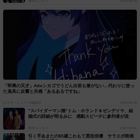
海外エンタメ
2026.08.09
「即興の天才」Adoシカゴでうどん出前も箸がない…代わりに使っ
た道具に反響と共感「あるあるですね」
よろず～ニュース編集部
2026.08.09
“スパイダーマン婚”トム・ホランド＆ゼンデイヤ、結
婚式の詳細が明るみに 感動スピーチに参列者が涙
海外エンタメ
2026.08.09
引く手あまたの65歳こわもて悪役俳優 サラエボ映画