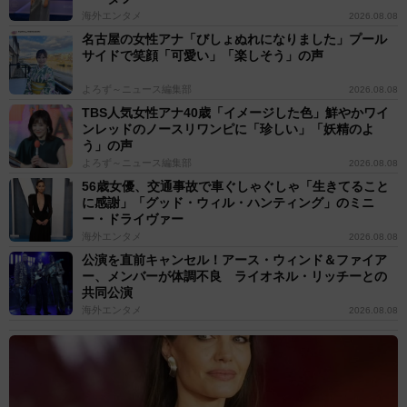
海外エンタメ
2026.08.08
名古屋の女性アナ「びしょぬれになりました」プール
サイドで笑顔「可愛い」「楽しそう」の声
よろず～ニュース編集部
2026.08.08
TBS人気女性アナ40歳「イメージした色」鮮やかワイ
ンレッドのノースリワンピに「珍しい」「妖精のよ
う」の声
よろず～ニュース編集部
2026.08.08
56歳女優、交通事故で車ぐしゃぐしゃ「生きてること
に感謝」「グッド・ウィル・ハンティング」のミニ
ー・ドライヴァー
海外エンタメ
2026.08.08
公演を直前キャンセル！アース・ウィンド＆ファイア
ー、メンバーが体調不良 ライオネル・リッチーとの
共同公演
海外エンタメ
2026.08.08