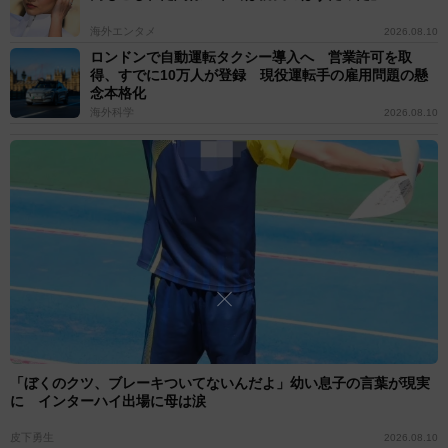
海外エンタメ
2026.08.10
ロンドンで自動運転タクシー導入へ 営業許可を取
得、すでに10万人が登録 現役運転手の雇用問題の懸
念本格化
海外科学
2026.08.10
「ぼくのクツ、ブレーキついてないんだよ」幼い息子の言葉が現実
に インターハイ出場に母は涙
皮下勇生
2026.08.10