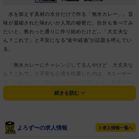
水を加えず具材の水分だけで作る「無水カレー」。旨
味が凝縮された味わいが人気の秘密だ。自分も食べてみ
たいと、教わった通りに作り始めたけど…「大丈夫な
ん？これで」と不安になる“途中経過”が話題を呼んでい
る。
「無水カレーにチャレンジしてるんやけど 大丈夫な
ん？これで」と不安な心境を吐露したのは、Xユーザー
の「とわぷー」（@hyougemono711）さん。自身のXに
「無水カレー」を調理している途中の様子を公開した。
続きを読む
写真では確認できないが、鍋の底にはトマト6個、ナ
ス3個、タマネギ3個を乱切りにしたものが敷き詰めてあ
るという。その上から、適当な大きさに切った豚バラ
よろず〜の求人情報
求人情報一覧へ
肉、鶏肉を乗せ、ニンニクスライス、ミックスベジタブ