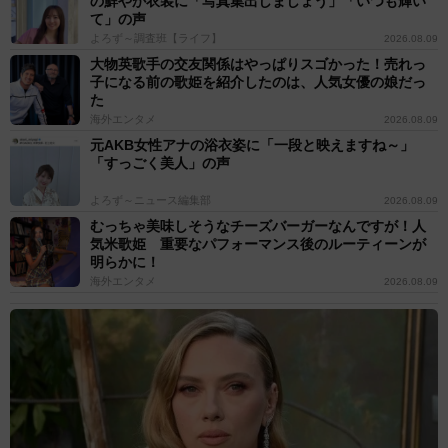
の鮮やか衣装に「写真集出しましょう」「いつも輝い
て」の声
よろず～調査班【ライフ】
2026.08.09
大物英歌手の交友関係はやっぱりスゴかった！売れっ
子になる前の歌姫を紹介したのは、人気女優の娘だっ
た
海外エンタメ
2026.08.09
元AKB女性アナの浴衣姿に「一段と映えますね～」
「すっごく美人」の声
よろず～ニュース編集部
2026.08.09
むっちゃ美味しそうなチーズバーガーなんですが！人
気米歌姫 重要なパフォーマンス後のルーティーンが
明らかに！
海外エンタメ
2026.08.09