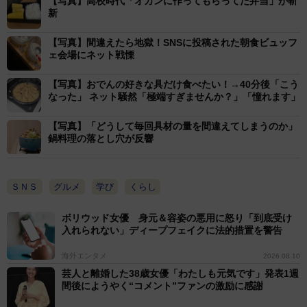
【写真】高校時代「オカンに作ってもらってた弁当」が斬
新
【写真】間違えたら地獄！SNSに投稿された朝食ビュッフ
ェ会場にネット戦慄
【写真】おでんの好きな具だけ食べたい！→40分後「こう
1/3
なった」 ネット騒然「極端すぎませんか？」「憧れます」
意外にもうまく完成した無水カレー＝とわぷーさんの
【写真】「どうして毎回具材の量を間違えてしまうのか」
X（@hyougemono711）より
鍋料理の落とし穴が反響
この一連の投稿には「すげー！」「意外といけるのよ
ね～」「水入れちまったからシャバシャバに？」「圧力
ＳＮＳ
グルメ
学び
くらし
鍋でつくるともっと無水カレーたのしめますよ」「水分
ボリウッド女優 身元＆容姿の悪用に怒り「到底受け
出とるな」「無水カレーはほぼ練り物っすよ」「水入れ
入れられない」ディープフェイクに法的措置を警告
なかったらいい感じだったかもなこれ」など反響多数。
海外エンタメ
2026.08.10
不安になる“途中経過”の写真には14万件を超える「いい
芸人と離婚した38歳女優「わたしも元気です」発表1週
ね」が寄せられた。
間後にようやく“コメント”ファンの激励に感謝