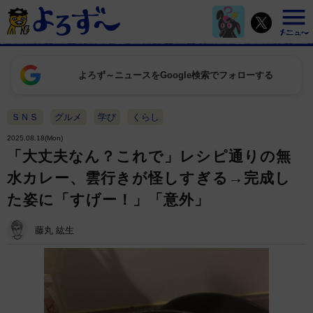
よろず～ニュースをGoogle検索でフォローする
ＳＮＳ
グルメ
学び
くらし
2025.08.18(Mon)
「大丈夫なん？これで」レシピ通りの無
水カレー、雲行きが怪しすぎる→完成し
た姿に「すげー！」「意外」
藤丸 紘生