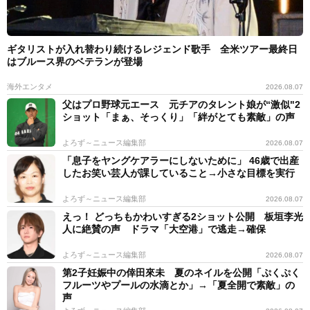
ギタリストが入れ替わり続けるレジェンド歌手 全米ツアー最終日
はブルース界のベテランが登場
海外エンタメ
2026.08.07
父はプロ野球元エース 元チアのタレント娘が“激似"2
ショット「まぁ、そっくり」「絆がとても素敵」の声
よろず～ニュース編集部
2026.08.07
「息子をヤングケアラーにしないために」 46歳で出産
したお笑い芸人が課していること→小さな目標を実行
よろず～ニュース編集部
2026.08.07
えっ！ どっちもかわいすぎる2ショット公開 板垣李光
人に絶賛の声 ドラマ「大空港」で逃走→確保
よろず～ニュース編集部
2026.08.07
第2子妊娠中の倖田來未 夏のネイルを公開「ぷくぷく
フルーツやプールの水滴とか」→「夏全開で素敵」の
声