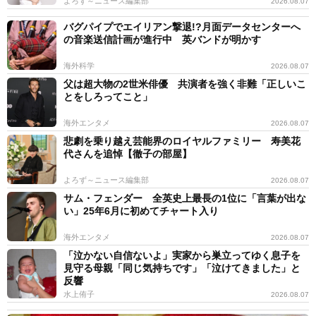
よろず～ニュース編集部
2026.08.07
バグパイプでエイリアン撃退!?月面データセンターへ
の音楽送信計画が進行中 英バンドが明かす
海外科学
2026.08.07
父は超大物の2世米俳優 共演者を強く非難「正しいこ
とをしろってこと」
海外エンタメ
2026.08.07
悲劇を乗り越え芸能界のロイヤルファミリー 寿美花
代さんを追悼【徹子の部屋】
よろず～ニュース編集部
2026.08.07
サム・フェンダー 全英史上最長の1位に「言葉が出な
い」25年6月に初めてチャート入り
海外エンタメ
2026.08.07
「泣かない自信ないよ」実家から巣立ってゆく息子を
見守る母親「同じ気持ちです」「泣けてきました」と
反響
水上侑子
2026.08.07