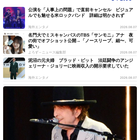
公演を「人事上の問題」で直前キャンセル ビジュア
ルでも魅せる米ロックバンド 詳細は明かされず
海外エンタメ
2026.08.07
名門大でミスキャンパスのTBS「サンモニ」アナ 夜
の街でオフショット公開→「ノースリーブ、細〜、可
愛い」
よろず～ニュース編集部
2026.08.07
泥沼の元夫婦 ブラッド・ピット 法廷闘争のアンジ
ェリーナ・ジョリーに映画収入の開示要求していた
海外エンタメ
2026.08.07