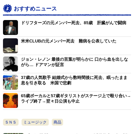
おすすめニュース
ドリフターズの元メンバー死去、85歳 肝臓がんで闘病
米米CLUBの元メンバー死去 難病を公表していた
ジョン・レノン 最後の言葉が明らかに 口から血を出しな
がら… ドアマンが証言
37歳の人気歌手 結婚式から数時間後に死去、眠ったまま
息を引き取る 米国で悲劇
65歳ボーカルと57歳ギタリストがステージ上で殴り合い→
ライブ終了→翌々日公演も中止
ＳＮＳ
ミュージック
商品