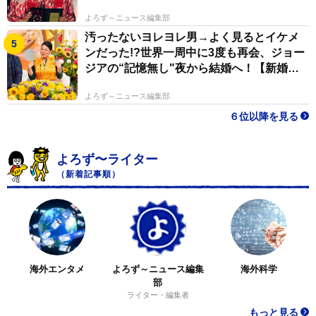
よろず～ニュース編集部
汚ったないヨレヨレ男→よく見るとイケメ
ンだった!?世界一周中に3度も再会、ジョー
ジアの“記憶無し"夜から結婚へ！【新婚さ
ん】
よろず～ニュース編集部
６位以降を見る
よろず〜ライター
（新着記事順）
海外エンタメ
よろず～ニュース編集
海外科学
部
ライター・編集者
もっと見る