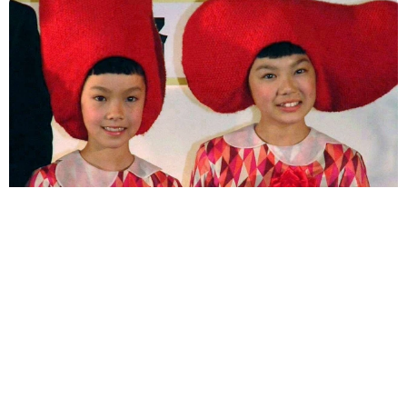
「♪たらこ～、たらこ～」CMの元子役 産前産後の体重公開！昨年
10月出産「全然減らないよなんでえええええ」
よろず～ニュース編集部
2026.08.07
汚ったないヨレヨレ男→よく見るとイケメンだった!?
世界一周中に3度も再会、ジョージアの“記憶無し"夜か
ら結婚へ！【新婚さん】
よろず～ニュース編集部
2026.08.07
減量なし！リアルゆるゆる美体 サイドがら空き＆へ
そ出しノースリ、豊田萌絵「週プレ」表紙