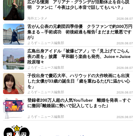
広がる憶測 アリアナ・グランデが活動休止を自ら説
明 ファンに「今夜は少し本音で話してもいい？」
海外エンタメ
2026.08.07
舌がん公表の元劇団四季俳優 クラファンで約300万円
集まる→手術成功 術後経過も報告｢まだまだ最悪です
が｣
よろず～ニュース編集部
2026.08.07
広島出身アイドル「被爆ピアノ」で「見上げてごらん
夜の星を」披露 平和願う楽曲も発売、Juice＝Juice
段原瑠々
よろず～ニュース編集部
2026.08.07
子役出身で慶応大卒、ハリウッドの大作映画にも出演
した女優が33歳の誕生日「歳を重ねるたびに温かい心
を」
よろず～ニュース編集部
2026.08.07
登録者200万人超の人気YouTuber 離婚を発表→すぐ
に撤回｢離婚届に勢いで記入してしまった｣
よろず～ニュース編集部
2026.08.07