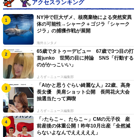
アクセスランキング
NY沖で巨大ザメ、核廃棄物による突然変異
体の可能性→シャーク＋ゴジラ「シャーク
ジラ」の捕獲作戦が展開
海外エンタメ
65歳でタトゥーデビュー 67歳で3つ目の打
首junko 世間の目に持論 SNS「行動する
のがかっこいい」
よろず～ニュース編集部
「AIかと思うぐらい綺麗な人」22歳、高身
長女優 美肩ショット公開 長岡花火大会
抽選当たって満喫
よろず～ニュース編集部
「♪たらこ～、たらこ～」CMの元子役 産
前産後の体重公開！昨年10月出産「全然減
らないよなんでえええええ」