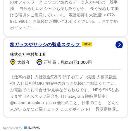
のオフィスワーク コツコツ進めるデータ入力中心の一般事
販売いたしますのでそちらをお待ちいただき、高額転売
務。 自分らしいオシャレも楽しみながら、 長く安心して働
品はお買い求めにならないよう、ご協力いただけますと
ける環境をご用意しています。 電話応募も大歓迎! < 072-
嬉しく思います」と呼びかけた。
671-9601 > お気軽にお問い合わせくださいね。 . おすすめ
ポイント./ 1...
この発表にファンやネット上も歓喜。「重版待ってま
した まだ手元にない方々に届いて欲しいです」「紙媒体
窓ガラスやサッシの製造スタッフ
NEW
である雑誌が売れない今、重版なんて凄い」「手にした
株式会社中村加工所
い方々、嬉しいでしょうね」「出版社の光や」と喜びの
大阪府
正社員：月給24万1,000円
声や、「メルカリで売るために何冊も買ってるのか。。
ほんと、やめて欲しいわ」「もう手に入らないかと思っ
【仕事内容】入社祝金5万円!硝子加工プロ集団!人柄意欲重
視! 入社日相談OK! 在職中の方もお気軽にご相談ください。
てた」と転売への怒りの声が寄せられていた。
お電話でのお問合せや見学なども歓迎です。 HPやSNSもあ
ります HP スタッフ紹介あり! Instagram 随時更新中!
@nakamurakakou_glass 会社のこと、仕事のこと、 どんな
人がいるかなど要チェック ここがポイント! ・長期勤務奨...
Sponsored by