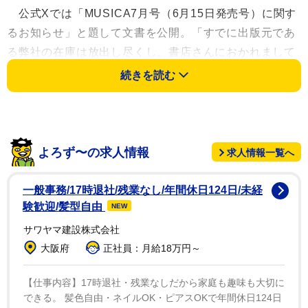
公式Xでは「MUSICA7月号（6月15日発売号）に関す
るお知らせ」と題して文書を公開。「すでに出版元であ
る弊社の在庫は放出し尽くし、書店さんにおかれまして
も完売店が多く出ております」とし、「それに伴い、現
続きを読む
在、フリマサイトなどで高額転売が行われている状況が
ございます」と知らせた。同号ではシンガーソングライ
ターの藤井風が表紙を飾りインタビューが掲載。中面で
もボーイズグループ「BE:FIRST」やロックバンド
よろず〜の求人情報
求人情報一覧へ
「Official髭男dism」の特集が組まれていることもあ
り、多く音楽ファンが買い求めている状態にあった。
一般事務/17時退社/残業なし/年間休日124日/未経
験歓迎/髪型自由
NEW
これらの状況を受け、同誌編集部は「この状況を鑑み
サワヤマ建設株式会社
て、重版することを決めました」と異例の対応を発表。
大阪府
正社員：月給18万円～
重版分の販売時期や方法については「追ってこちらのX
の編集部アカウントならびに弊誌公式サイトにてお知ら
【仕事内容】17時退社・残業なしだから家庭も趣味も大切に
できる。 髪色自由・ネイルOK・ピアスOKで年間休日124日
せいたします」とし、「重版出来ましたら定価900円で