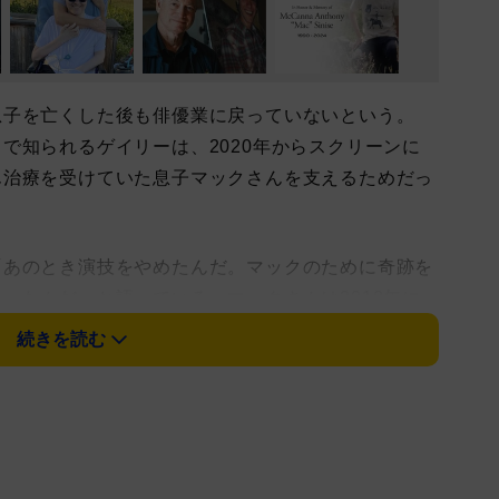
子を亡くした後も俳優業に戻っていないという。
で知られるゲイリーは、2020年からスクリーンに
ん治療を受けていた息子マックさんを支えるためだっ
あのとき演技をやめたんだ。マックのために奇跡を
ったんだ」と語っている。マックさんは2018年に
33歳で亡くなった。
続きを読む
ジョー・ベル／心の旅」などの作品に出演していた
時間を優先しているという。「いい作品があればやる
るのが難しい。ただ家族と一緒にいたいんだ」「マッ
く抱きしめるようになった。本当に大切なものが何か