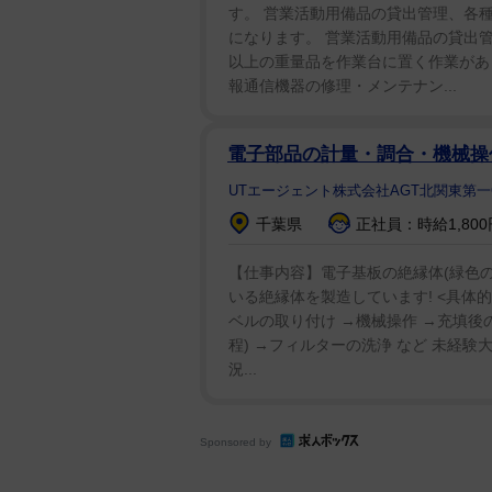
す。 営業活動用備品の貸出管理、各種
になります。 営業活動用備品の貸出管
以上の重量品を作業台に置く作業があり
報通信機器の修理・メンテナン...
電子部品の計量・調合・機械操作
UTエージェント株式会社AGT北関東第一
千葉県
正社員：時給1,800
【仕事内容】電子基板の絶縁体(緑色の
いる絶縁体を製造しています! <具体
ベルの取り付け →機械操作 →充填後
程) →フィルターの洗浄 など 未経験
況...
Sponsored by