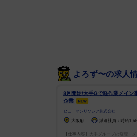
を考えるようになったよ」と話して
（32）、5人の孫がいる。ソフィ
る」そうだ。
マックさんの最期の数カ月間、ゲ
と振り返る。「マックに次の治療
かった。だから俺がずっとがんの
でも、何度か『俺は十分にできて
い』と感じることがあった」「そ
よろず〜の求人
いに戻るんだ」
8月開始/大手Gで軽作業メイン事
企業
NEW
ヒューマンリソシア株式会社
大阪府
派遣社員：時給1,5
【仕事内容】大手グループの修理・メ