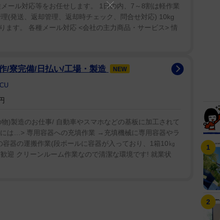
メール対応等をお任せします。 1日の内、7～8割は軽作業
理(発送、返却管理、返却時チェック、問合せ対応) 10kg
ます。 各種メール対応 <会社の主力商品・サービス> 情
/寮完備/日払い/工場・製造
NEW
CU
円
物)製造のお仕事/ 自動車やスマホなどの基板に加工されて
的には…> 専用容器への充填作業 →充填機械に専用容器やラ
の容器の運搬作業(段ボールに容器が入っており、1箱10㎏
大歓迎 クリーンルーム作業なので清潔な環境です! 就業状