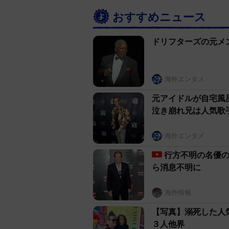
おすすめニュース
ドリフターズの元メ
海外エンタメ
元アイドルが自宅風
泣き崩れ兄は人気歌
海外エンタメ
行方不明の名優の
ら消息不明に
海外情報
【写真】溺死した人
３人他界