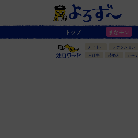
トップ
まなモン
ニ
ュ
ー
アイドル
ファッション
ス
一
お仕事
芸能人
から
覧