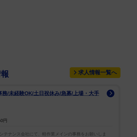
いる。ゲイリーには長女ソフィア（36）と次女エラ
アによると、「孫たちをめちゃくちゃ甘やかしてい
イリーは息子の「航空管制官みたいな存在だった」
のことを考えさせたくなかったし、心配もさせたくな
ことを考えていたんだ」「痛みを取り除こうとする。
ないんじゃないか』『何をすればいいのかわからな
んなときは、ちょっと祈って、立ち上がって、また闘
求人情報一覧へ
情報
務/未経験OK/土日祝休み/急募/上場・大手
50円
ンテナンス会社にて、軽作業メインの事務をお願いしま