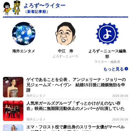
よろず〜ライター
（新着記事順）
海外エンタメ
中江 寿
よろず～ニュース編集
よろず～ニュース
部
ライター・編集者
もっと見る
ゲイであることを公表 、アンジェリーナ・ジョリーの
兄ジェームズ・ヘイヴン 結婚15日後に婚姻無効を申
請
海外エンタメ
2026.08.08
人気米ガールズグループ「ずっとかけがえのない存
在」映画に無期限活動休止のメンバーが出演していた
海外エンタメ
2026.08.08
エマ・フロスト役で豪出身のスリラー女優がマーベル