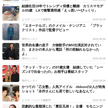
結婚生活18年でトレンディ俳優と離婚 カリスマモデ
ル55歳 LAで衝撃透明感「えっ若い〜びっくり」
よろず～ニュース編集部
2026.08.08
「エターナルズ」のクメイル・ナンジアニ 「ブラッ
クリスト」作品で監督デビュー
海外エンタメ
2026.08.08
世界的名優の息子 大物歌手のMV出演反対されてい
た まさかの本人から電話「何の前触れもなかった
よ」
海外エンタメ
2026.08.08
「テッド・ラッソ」の37歳女優 結婚していた「シー
ズン2で出会ったの」お相手は番組スタッフ
海外エンタメ
2026.08.08
かつての「乙女塾」人気アイドル ribbonの2人が街角
ショット「永作さんにも居て欲しいなあなんて」
よろず～ニュース編集部
2026.08.08
悲劇的な最期演じた「豊臣兄弟！」女優 モモニンジ