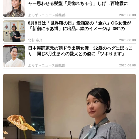
ャー思わせる髪型「見惚れちゃう」しげ→百地霞に
よろず～ニュース編集部
2026.08.08
8月8日は「世界猫の日」愛猫家の「金八」OG女優が
「新宿にゃあ博」に出品…絵のイメージは“3B”の
北村 泰介
2026.08.08
日本舞踊家元の朝ドラ出演女優 32歳のハグにほっこ
り 同じ8月生まれの愛犬との姿に「ツボります」
よろず～ニュース編集部
2026.08.08