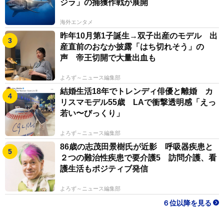
ジラ」の捕獲作戦が展開
海外エンタメ
昨年10月第1子誕生→双子出産のモデル 出
産直前のおなか披露「はち切れそう」の
声 帝王切開で大量出血も
よろず～ニュース編集部
結婚生活18年でトレンディ俳優と離婚 カ
リスマモデル55歳 LAで衝撃透明感「えっ
若い〜びっくり」
よろず～ニュース編集部
86歳の志茂田景樹氏が近影 呼吸器疾患と
２つの難治性疾患で要介護5 訪問介護、看
護生活もポジティブ発信
よろず～ニュース編集部
６位以降を見る