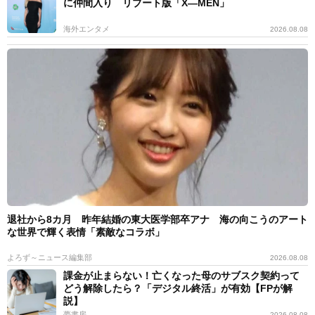
に仲間入り リブート版「X―MEN」
海外エンタメ
2026.08.08
退社から8カ月 昨年結婚の東大医学部卒アナ 海の向こうのアート
な世界で輝く表情「素敵なコラボ」
よろず～ニュース編集部
2026.08.08
課金が止まらない！亡くなった母のサブスク契約って
どう解除したら？「デジタル終活」が有効【FPが解
説】
夢書房
2026.08.08