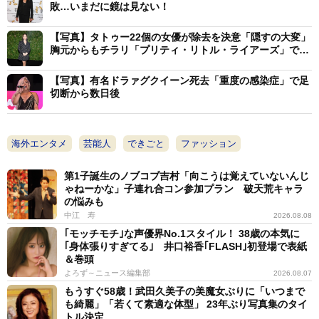
敗…いまだに鏡は見ない！
【写真】タトゥー22個の女優が除去を決意「隠すの大変」
胸元からもチラリ「プリティ・リトル・ライアーズ」でJK
役
【写真】有名ドラァグクイーン死去「重度の感染症」で足
切断から数日後
海外エンタメ
芸能人
できごと
ファッション
第1子誕生のノブコブ吉村「向こうは覚えていないんじ
ゃねーかな」子連れ合コン参加プラン 破天荒キャラ
の悩みも
中江 寿
2026.08.08
｢モッチモチ｣な声優界No.1スタイル！ 38歳の本気に
｢身体張りすぎてる｣ 井口裕香｢FLASH｣初登場で表紙
＆巻頭
よろず～ニュース編集部
2026.08.07
もうすぐ58歳！武田久美子の美魔女ぶりに「いつまで
も綺麗」「若くて素適な体型」 23年ぶり写真集のタイ
トル決定