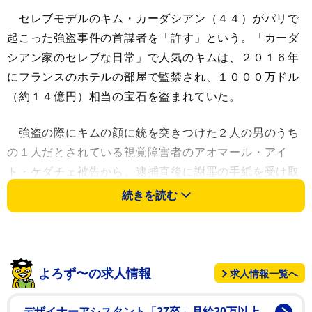
セレブモデルのキム・カーダシアン（４４）がパリで
起こった強盗事件の首謀者を「許す」という。「カーダ
シアン家のセレブな日常」で人気のキムは、２０１６年
にフランスのホテルの部屋で監禁され、１０００万ドル
（約１４億円）相当の宝石を盗まれていた。
強盗の際にキムの顔に銃を突きつけた２人の男のうち
の１人だとされている視覚障害者のアオマール・アイ
ト・ケダチェ被告から、逮捕直後に謝罪の手紙を受け取
ったというキムは、１３日に行われた裁判で「この経験
続きを読む
は私の人生、そして家族の人生を変えました」と振り返
り、「手紙をいただいたことは受け止めています。本当
に感謝しています。あなたを許します。でも、感情も、
気持ちも、トラウマも、そして私の人生が変わったこと
よろず〜の求人情報
求人情報一覧へ
も、何も変わりません」と語った。
デザイナーアシスタント「27卒」月給30万以上