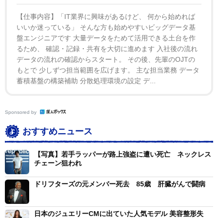
【仕事内容】「IT業界に興味があるけど、 何から始めれば
いいか迷っている」 そんな方も始めやすいビッグデータ基
盤エンジニアです 大量データをためて活用できる土台を作
るため、 確認・記録・共有を大切に進めます 入社後の流れ
データの流れの確認からスタート。 その後、先輩のOJTの
もとで 少しずつ担当範囲を広げます。 主な担当業務 データ
蓄積基盤の構築補助 分散処理環境の設定 デ...
Sponsored by
おすすめニュース
【写真】若手ラッパーが路上強盗に遭い死亡 ネックレス
チェーン狙われ
ドリフターズの元メンバー死去 85歳 肝臓がんで闘病
日本のジュエリーCMに出ていた人気モデル 美容整形失