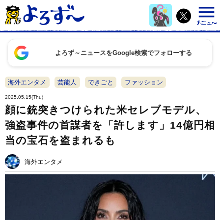
よろず～ニュースをGoogle検索でフォローする
海外エンタメ
芸能人
できごと
ファッション
2025.05.15(Thu)
顔に銃突きつけられた米セレブモデル、
強盗事件の首謀者を「許します」14億円相
当の宝石を盗まれるも
海外エンタメ