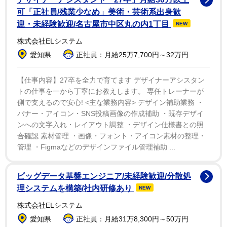
口をテープで塞がれバスルームに閉じ込められた際、
可「正社員/残業少なめ」美術・芸術系出身歓
「絶対に死ぬと思った」と当時の心境を明かしたキムは
迎・未経験歓迎/名古屋市中区丸の内1丁目
NEW
裁判の短い休憩中、被告が書いたメモを受け取ったそう
株式会社ELシステム
で、そこには「あなたの許しは、私を啓発してくれた太
愛知県
正社員：月給25万7,700円～32万円
陽の光です…永遠に感謝しています」と書かれていたと
いう。ケダチェ被告は、キムに「許し」を求めていたの
【仕事内容】27卒を全力で育てます デザイナーアシスタン
トの仕事を一から丁寧にお教えします。 専任トレーナーが
ではなく、自分がしたことをどれほど「後悔」している
側で支えるので安心! <主な業務内容> デザイン補助業務 ・
かを知ってほしかったのだと主張した。
バナー・アイコン・SNS投稿画像の作成補助 ・既存デザイ
ンへの文字入れ・レイアウト調整 ・デザイン仕様書との照
一方で、ケダチェ被告と共に犯行に及んだとされるユ
合確認 素材管理 ・画像・フォント・アイコン素材の整理・
管理 ・Figmaなどのデザインファイル管理補助 ...
ニス・アバス被告は、同犯罪の経験を記した著書を執筆
しており、事件以来セラピーを受けながらトラウマに向
ビッグデータ基盤エンジニア/未経験歓迎/分散処
き合ってきたというキムはその行為を「許しがたい」と
理システムを構築/社内研修あり
NEW
非難した。
株式会社ELシステム
愛知県
正社員：月給31万8,300円～50万円