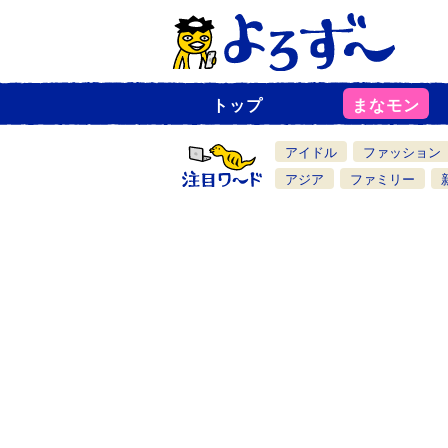
トップ
まなモン
ニ
ュ
ー
アイドル
ファッション
ス
一
アジア
ファミリー
覧