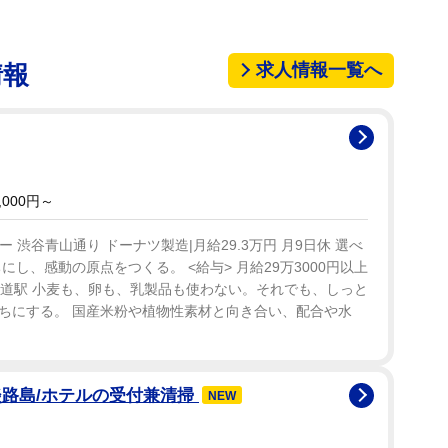
求人情報一覧へ
情報
000円～
フリー 渋谷青山通り ドーナツ製造|月給29.3万円 月9日休 選べ
し、感動の原点をつくる。 <給与> 月給29万3000円以上
>表参道駅 小麦も、卵も、乳製品も使わない。それでも、しっと
ちにする。 国産米粉や植物性素材と向き合い、配合や水
淡路島/ホテルの受付兼清掃
NEW