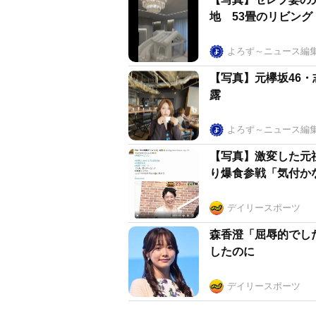
地 53畳のリビング
よろず～ニュース編
【写真】元欅坂46
露
よろず～ニュース編
【写真】激変した元
り爆食参戦「気付か
デイリースポーツ
森香澄「屈辱的でし
したのに
デイリースポーツ