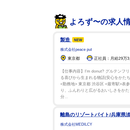
よろず〜の求人
製造
NEW
株式会社peace put
東京都
正社員：月給29万3,
【仕事内容】I'm donut? グルテン
る喜びから生まれる物語|安心をかたちに
<勤務地> 東京都 渋谷区 <最寄駅
り、ふんわりと広がるおいしさをかた
分...
離島のリゾートバイト/兵庫県
株式会社MEDILCY