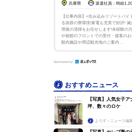
兵庫県
派遣社員：時給1,2
【仕事内容】<住み込みリゾートバイト
る抜群の寮環境!家電も充実で好評! 
用後の清掃をお任せします!未経験の方
や旅館のフロントでの受付・接客のお
館内施設や周辺観光地のご案内 ...
Sponsored by
おすすめニュース
【写真】人気女子ア
坪、数々のロケ
よろず～ニュース編
【写真】セレブ妻の元