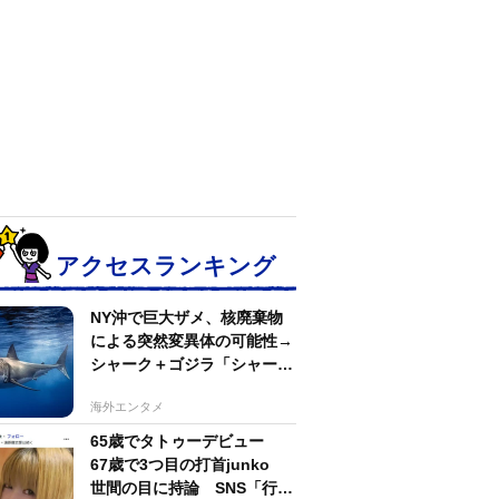
アクセスランキング
NY沖で巨大ザメ、核廃棄物
による突然変異体の可能性→
シャーク＋ゴジラ「シャーク
ジラ」の捕獲作戦が展開
海外エンタメ
65歳でタトゥーデビュー
67歳で3つ目の打首junko
世間の目に持論 SNS「行動