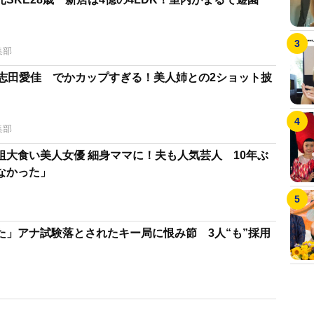
集部
・志田愛佳 でかカップすぎる！美人姉との2ショット披
集部
祖大食い美人女優 細身ママに！夫も人気芸人 10年ぶ
なかった」
た」アナ試験落とされたキー局に恨み節 3人“も”採用