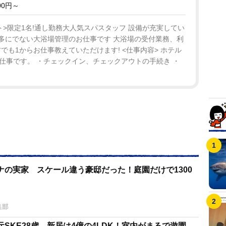
00円～
>限定1名!通し勤務大人気スパスタッフ 設備が充実してい
滅多にでない大浴場管理のお仕事です 大浴場の受付業務、利
でも1からお仕事教えていただけます! <仕事内容> ホテル
仕事です。 ・チェックイン、チェックアウトの手続き ・
ナの実家 スケール違う豪邸だった！庭園だけで1300
集部
SKE28歳 新居は4億の4LDK！室内がまるで遊園