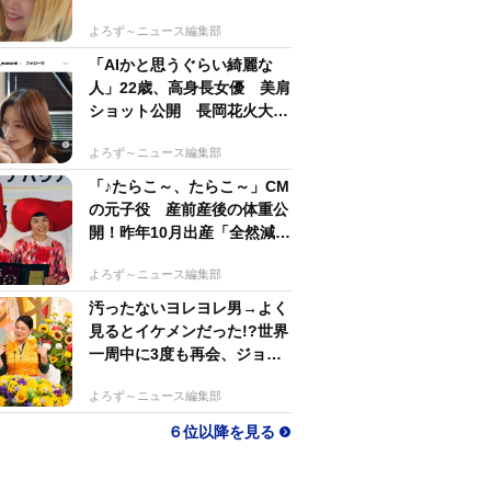
するのがかっこいい」
よろず～ニュース編集部
「AIかと思うぐらい綺麗な
人」22歳、高身長女優 美肩
ショット公開 長岡花火大会
抽選当たって満喫
よろず～ニュース編集部
「♪たらこ～、たらこ～」CM
の元子役 産前産後の体重公
開！昨年10月出産「全然減ら
ないよなんでえええええ」
よろず～ニュース編集部
汚ったないヨレヨレ男→よく
見るとイケメンだった!?世界
一周中に3度も再会、ジョー
ジアの“記憶無し"夜から結婚
よろず～ニュース編集部
へ！【新婚さん】
６位以降を見る