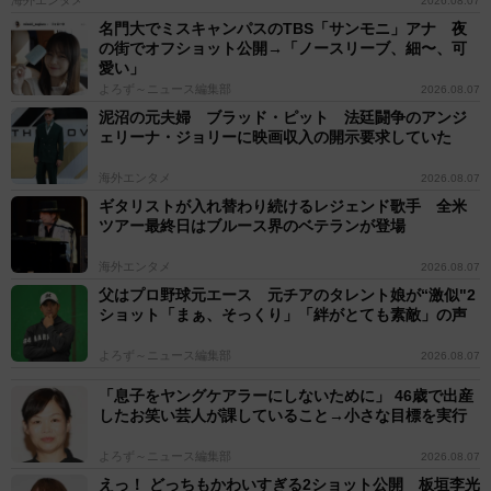
海外エンタメ
2026.08.07
名門大でミスキャンパスのTBS「サンモニ」アナ 夜
の街でオフショット公開→「ノースリーブ、細〜、可
愛い」
よろず～ニュース編集部
2026.08.07
泥沼の元夫婦 ブラッド・ピット 法廷闘争のアンジ
ェリーナ・ジョリーに映画収入の開示要求していた
海外エンタメ
2026.08.07
ギタリストが入れ替わり続けるレジェンド歌手 全米
ツアー最終日はブルース界のベテランが登場
海外エンタメ
2026.08.07
父はプロ野球元エース 元チアのタレント娘が“激似"2
ショット「まぁ、そっくり」「絆がとても素敵」の声
よろず～ニュース編集部
2026.08.07
「息子をヤングケアラーにしないために」 46歳で出産
したお笑い芸人が課していること→小さな目標を実行
よろず～ニュース編集部
2026.08.07
えっ！ どっちもかわいすぎる2ショット公開 板垣李光