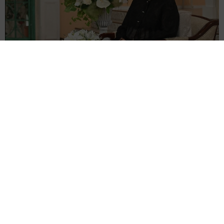
悲劇を乗り越え芸能界のロイヤルファミリー 寿美花代さんを追悼
【徹子の部屋】
よろず～ニュース編集部
2026.08.07
サム・フェンダー 全英史上最長の1位に「言葉が出な
い」25年6月に初めてチャート入り
海外エンタメ
2026.08.07
広がる憶測 アリアナ・グランデが活動休止を自ら説
明 ファンに「今夜は少し本音で話してもいい？」
海外エンタメ
2026.08.07
NY沖で巨大ザメ、核廃棄物による突然変異体の可能性
→シャーク＋ゴジラ「シャークジラ」の捕獲作戦が展
開
海外エンタメ
2026.08.07
「泣かない自信ないよ」実家から巣立ってゆく息子を