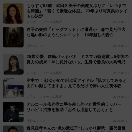
もうすぐ58歳！武田久美子の美魔女ぶりに「いつまで
も綺麗」「若くて素適な体型」 23年ぶり写真集のタイ
トル決定
よろず～ニュース編集部
2026.08.07
迷子の夫婦「ビッグフット」に遭遇か 森で見た巨大
な黒い影のようなシルエット 14年越しの告白
海外エンタメ
2026.08.07
25歳女優、腹筋バッキバキ ミスマガ特別賞→5年後の
努力の成果「AIに負けないっ」生身で勝負の大島璃乃
よろず～ニュース編集部
2026.08.07
空中で！ 顔ゆがめて叫ぶ元アイドル「拡大してみると
面白い顔してますよ」見てるだけで怖い人生初体験
よろず～ニュース編集部
2026.08.07
アルコール依存症に手を差し伸べた世界的ラッパー
リハビリ治療を援助「お金も用意しておく」と
海外エンタメ
2026.08.07
逸見政孝さんの“虎の遺伝子”しっかり継承 四代目爆