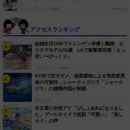
よろず～ニュース編集部
2026.04.23
アクセスランキング
結婚生活18年でトレンディ俳優と離婚 カ
リスマモデル55歳 LAで衝撃透明感「えっ
若い〜びっくり」
よろず～ニュース編集部
NY沖で巨大ザメ、核廃棄物による突然変異
体の可能性→シャーク＋ゴジラ「シャーク
ジラ」の捕獲作戦が展開
海外エンタメ
名古屋の女性アナ「びしょぬれになりまし
た」プールサイドで笑顔「可愛い」「楽し
そう」の声