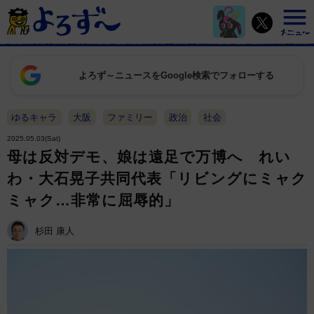
よろず～ニュースをGoogle検索でフォローする
ゆるキャラ
大阪
ファミリー
政治
社会
2025.05.03(Sat)
母は反対デモ、娘は遠足で万博へ れい
わ・大石晃子共同代表「リビングにミャク
ミャク…非常に屈辱的」
杉田 康人