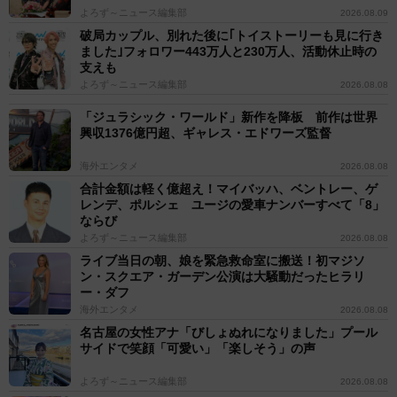
よろず～ニュース編集部
2026.08.09
破局カップル、別れた後に｢トイストーリーも見に行き
ました｣フォロワー443万人と230万人、活動休止時の
支えも
よろず～ニュース編集部
2026.08.08
「ジュラシック・ワールド」新作を降板 前作は世界
興収1376億円超、ギャレス・エドワーズ監督
海外エンタメ
2026.08.08
合計金額は軽く億超え！マイバッハ、ベントレー、ゲ
レンデ、ポルシェ ユージの愛車ナンバーすべて「8」
ならび
よろず～ニュース編集部
2026.08.08
ライブ当日の朝、娘を緊急救命室に搬送！初マジソ
ン・スクエア・ガーデン公演は大騒動だったヒラリ
ー・ダフ
海外エンタメ
2026.08.08
名古屋の女性アナ「びしょぬれになりました」プール
サイドで笑顔「可愛い」「楽しそう」の声
よろず～ニュース編集部
2026.08.08