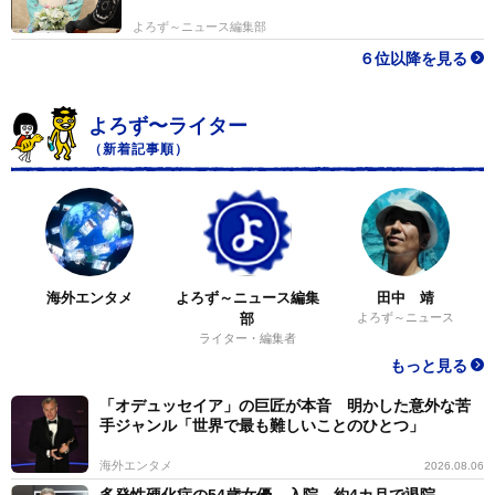
よろず～ニュース編集部
６位以降を見る
よろず〜ライター
（新着記事順）
海外エンタメ
よろず～ニュース編集
田中 靖
部
よろず～ニュース
ライター・編集者
もっと見る
「オデュッセイア」の巨匠が本音 明かした意外な苦
手ジャンル「世界で最も難しいことのひとつ」
海外エンタメ
2026.08.06
多発性硬化症の54歳女優、入院→約4カ月で退院