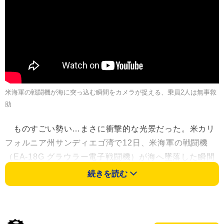
米海軍の戦闘機が海に突っ込む瞬間をカメラが捉える、乗員2人は無事救
助
ものすごい勢い…まさに衝撃的な光景だった。米カリ
フォルニア州サンディエゴ湾で12日、米海軍の戦闘機
（EA-18G グラウラー電子戦闘機）が海へ墜落した瞬間
がカメラに捉えられた。
続きを読む
米沿岸警備隊によると、乗り込んでいた2人のパイロ
ットは約1分間水中にいたが、近くにいた漁船に救助さ