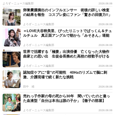
よろず～ニュース編集部
2026.08.06
卵巣嚢腫摘出のインフルエンサー 術後の詳しい検査
の結果を報告 コスプレ姿にファン「驚きの回復力!!」
よろず～ニュース編集部
2026.08.06
＝LOVE大谷映美里、ぴったりニットでぱっくん＆チュ
ルチュル 真正面アングルで朝から「みそきん」堪能
よろず～ニュース編集部
2026.08.06
世界で活躍する「極妻」出演俳優 亡くなった大物作
曲家との思い出 生徒会長務めた高校の校歌手がける
よろず～ニュース編集部
2026.08.06
認知症ケアに“音”の可能性 40Hzのリズムで脳に刺
激、介護現場で続く新たな挑戦
田中 靖
2026.08.06
売れっ子作家の母の死から30年 聞いていたのと違っ
た血液型「自分は本当は誰の子か」【徹子の部屋】
よろず～ニュース編集部
2026.08.06