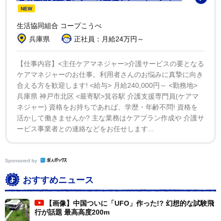
NEW
生活協同組合 コープこうべ
兵庫県
正社員：月給24万円～
【仕事内容】<主任ケアマネジャー>介護サービスの要となる
ケアマネジャーのお仕事。利用者さんのお悩みに真摯に向き
合える方を歓迎します! <給与> 月給240,000円～ <勤務地>
兵庫県 神戸市北区 <最寄駅>箕谷駅 介護支援専門員(ケアマ
ネジャー) 資格をお持ちであれば、学歴・年齢不問! 資格を
活かして働きませんか? 主な業務はケアプラン作成や 介護サ
ービス事業者との連絡などをお任せします...
Sponsored by
おすすめニュース
【画像】中国ついに「UFO」作った!? 幻想的な試験飛
行が話題 最高高度200m