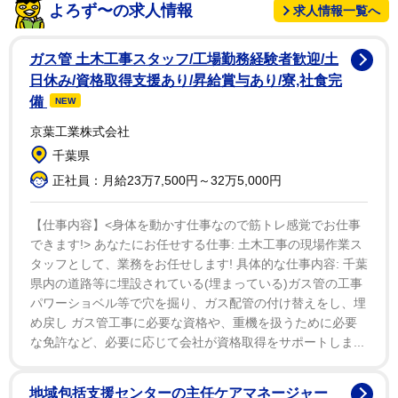
れ無事だという。2人の容体は良好だという。
よろず〜の求人情報
求人情報一覧へ
米海軍が事故の原因を調べている。
ガス管 土木工事スタッフ/工場勤務経験者歓迎/土
日休み/資格取得支援あり/昇給賞与あり/寮,社食完
備
NEW
京葉工業株式会社
千葉県
正社員：月給23万7,500円～32万5,000円
【仕事内容】<身体を動かす仕事なので筋トレ感覚でお仕事
できます!> あなたにお任せする仕事: 土木工事の現場作業ス
タッフとして、業務をお任せします! 具体的な仕事内容: 千葉
1/2
県内の道路等に埋設されている(埋まっている)ガス管の工事
パワーショベル等で穴を掘り、ガス配管の付け替えをし、埋
米海軍の戦闘機が海へ墜落（ロイター）
め戻し ガス管工事に必要な資格や、重機を扱うために必要
な免許など、必要に応じて会社が資格取得をサポートしま...
地域包括支援センターの主任ケアマネージャー