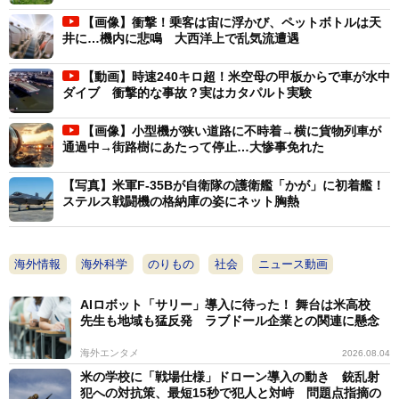
【画像】衝撃！乗客は宙に浮かび、ペットボトルは天
井に…機内に悲鳴 大西洋上で乱気流遭遇
【動画】時速240キロ超！米空母の甲板からで車が水中
ダイブ 衝撃的な事故？実はカタパルト実験
【画像】小型機が狭い道路に不時着→横に貨物列車が
通過中→街路樹にあたって停止…大惨事免れた
【写真】米軍F-35Bが自衛隊の護衛艦「かが」に初着艦！
ステルス戦闘機の格納庫の姿にネット胸熱
海外情報
海外科学
のりもの
社会
ニュース動画
AIロボット「サリー」導入に待った！ 舞台は米高校
先生も地域も猛反発 ラブドール企業との関連に懸念
海外エンタメ
2026.08.04
米の学校に「戦場仕様」ドローン導入の動き 銃乱射
犯への対抗策、最短15秒で犯人と対峙 問題点指摘の