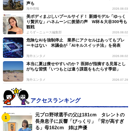
声も
海外情報
2026.08.03
美ボディまぶしいプールサイド！ 新婚モデル「ゆっく
り贅沢な」ハネムーンに羨望の声 W杯＆大谷300号も
観戦
よろず～ニュース編集部
2026.08.02
危険なAIを強制停止 業界にアクセルはあってもブレ
ーキはない 米議会が「AIキルスイッチ法」を発表
海外エンタメ
2026.08.02
本当に夏は痩せやすいのか？ 医師が指摘する見落とし
がちな習慣「いつもとは違う課題をもたらす季節」
海外エンタメ
2026.07.29
アクセスランキング
元プロ野球選手の父は181cm タレントの
長身息子に反響「びっくり」「背が高すぎ
る」母162cm 姉は声優