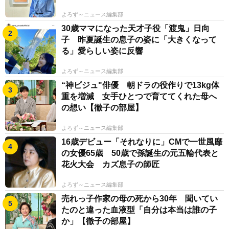
よろず～ニュース編集部
30歳ママになった天才子役「渡鬼」日向
子 昨夏誕生の息子の姿に「大きくなって
る」愛らしい姿に反響
よろず～ニュース編集部
“神ビジュ"俳優 朝ドラの役作りで13kg体
重を増減 女手ひとつで育ててくれた母へ
の想い【徹子の部屋】
よろず～ニュース編集部
16歳デビュー「それなりに」CMで一世風靡
の女優65歳 50歳で孫誕生の元五輪代表と
花火大会 カズ息子の師匠
よろず～ニュース編集部
売れっ子作家の母の死から30年 聞いてい
たのと違った血液型「自分は本当は誰の子
か」【徹子の部屋】