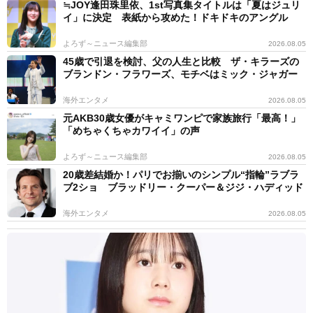
≒JOY逢田珠里依、1st写真集タイトルは「夏はジュリ
イ」に決定 表紙から攻めた！ドキドキのアングル
よろず～ニュース編集部
2026.08.05
45歳で引退を検討、父の人生と比較 ザ・キラーズの
ブランドン・フラワーズ、モチベはミック・ジャガー
海外エンタメ
2026.08.05
元AKB30歳女優がキャミワンピで家族旅行「最高！」
「めちゃくちゃカワイイ」の声
よろず～ニュース編集部
2026.08.05
20歳差結婚か！パリでお揃いのシンプル“指輪”ラブラ
ブ2ショ ブラッドリー・クーパー＆ジジ・ハディッド
海外エンタメ
2026.08.05