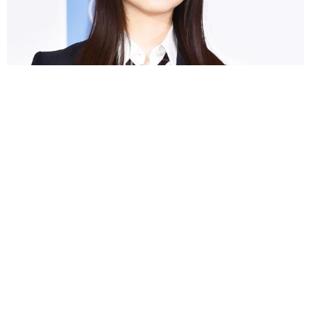
細い白い長い！美人3姉妹の末っ子モデル 脚長&ノースリ夏コーデ
に反響「神に与えられた驚愕のスタイル」
よろず～ニュース編集部
2026.08.05
第1子出産→2カ月でお腹ぺったんこ！筧美和子、ピラ
ティス姿 母の喜びヒシヒシ「ありがとうよ息子」
よろず～ニュース編集部
2026.08.05
17歳少女に「卑猥な画像」送りつけ→謝罪 米ロック
バンド、ギタリストのツアー不参加を発表
海外エンタメ
2026.08.05
16歳デビュー「それなりに」CMで一世風靡の女優65
歳 50歳で孫誕生の元五輪代表と花火大会 カズ息子
の師匠
よろず～ニュース編集部
2026.08.05