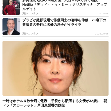
Netflix「デッド・トゥ・ミー 」クリスティナ・アップ
ルゲイト
海外エンタメ
2026.08.06
ブラピが撮影現場で俳優同士の喧嘩を仲裁 20歳下の
共演者の奇行に名優の息子がイライラ
海外エンタメ
2026.08.06
一時はホテル＆飲食店で勤務 子役から活躍する女優が32歳に 朝
ドラ「スカーレット」戸田恵梨香の妹役