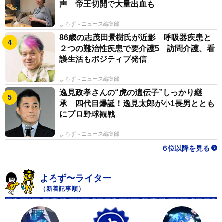
声 帝王切開で大量出血も
よろず～ニュース編集部
86歳の志茂田景樹氏が近影 呼吸器疾患と
２つの難治性疾患で要介護5 訪問介護、看
護生活もポジティブ発信
よろず～ニュース編集部
逸見政孝さんの“虎の遺伝子”しっかり継
承 四代目爆誕！逸見太郎が小1長男ととも
にプロ野球観戦
よろず～ニュース編集部
６位以降を見る
よろず〜ライター
（新着記事順）