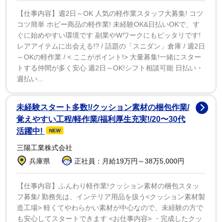
【仕事内容】週2日～OK 人気の軽作業スタッフ大募集! コツ
コツ簡単 ホビー商品の軽作業! 未経験OK&日払いOKで、す
ぐに始めやすい環境です 副業やWワークにもピッタリです!
レアアイテムに出会える!? / 話題の「スニダン」倉庫 / 週2日
～OKの軽作業 / < ここがポイント!> 大量募集!一緒にスター
トする仲間が多く安心 週2日～OK!シフト相談可能 日払い・
週払い...
未経験スタート多数!/クッション素材の梱包作業/
覚えやすい工程/軽作業/福利厚生充実!/20〜30代
活躍中!
NEW
三陽工業株式会社
兵庫県
正社員：月給19万円～38万5,000円
【仕事内容】ふんわり軽作業!クッション素材の梱包スタッ
フ募集/ 勤務先は、インテリア用品を扱う<クッション素材製
造工場> 軽くてやわらかい素材が中心なので、未経験の方で
も安心してスタートできます <お仕事内容> ・完成したクッ