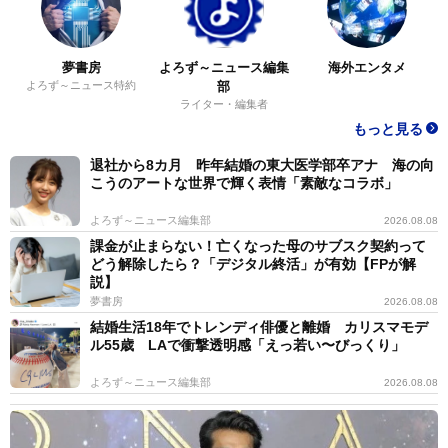
夢書房
よろず～ニュース編集
海外エンタメ
よろず～ニュース特約
部
ライター・編集者
もっと見る
退社から8カ月 昨年結婚の東大医学部卒アナ 海の向
こうのアートな世界で輝く表情「素敵なコラボ」
よろず～ニュース編集部
2026.08.08
課金が止まらない！亡くなった母のサブスク契約って
どう解除したら？「デジタル終活」が有効【FPが解
説】
夢書房
2026.08.08
結婚生活18年でトレンディ俳優と離婚 カリスマモデ
ル55歳 LAで衝撃透明感「えっ若い〜びっくり」
よろず～ニュース編集部
2026.08.08