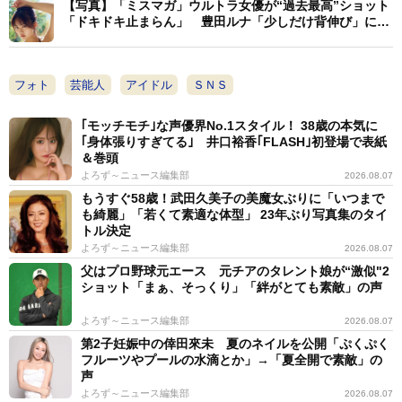
【写真】「ミスマガ」ウルトラ女優が“過去最高”ショット
「ドキドキ止まらん」 豊田ルナ「少しだけ背伸び」にキ
ュン
フォト
芸能人
アイドル
ＳＮＳ
｢モッチモチ｣な声優界No.1スタイル！ 38歳の本気に
｢身体張りすぎてる｣ 井口裕香｢FLASH｣初登場で表紙
＆巻頭
よろず～ニュース編集部
2026.08.07
もうすぐ58歳！武田久美子の美魔女ぶりに「いつまで
も綺麗」「若くて素適な体型」 23年ぶり写真集のタイ
トル決定
よろず～ニュース編集部
2026.08.07
父はプロ野球元エース 元チアのタレント娘が“激似"2
ショット「まぁ、そっくり」「絆がとても素敵」の声
よろず～ニュース編集部
2026.08.07
第2子妊娠中の倖田來未 夏のネイルを公開「ぷくぷく
フルーツやプールの水滴とか」→「夏全開で素敵」の
声
よろず～ニュース編集部
2026.08.07