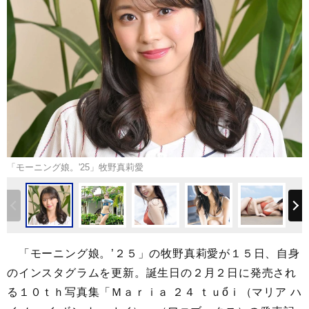
「モーニング娘。'25」牧野真莉愛
「モーニング娘。’２５」の牧野真莉愛が１５日、自身
のインスタグラムを更新。誕生日の２月２日に発売され
る１０ｔｈ写真集「Ｍａｒｉａ ２４ ｔｕổｉ（マリア ハ