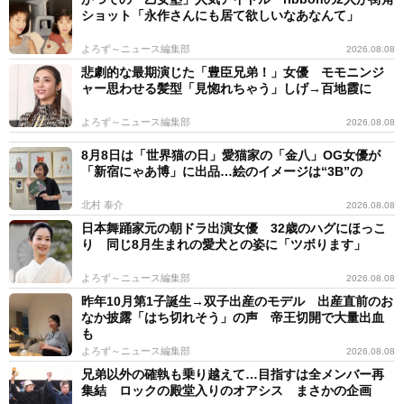
ショット「永作さんにも居て欲しいなあなんて」
よろず～ニュース編集部
2026.08.08
悲劇的な最期演じた「豊臣兄弟！」女優 モモニンジ
ャー思わせる髪型「見惚れちゃう」しげ→百地霞に
よろず～ニュース編集部
2026.08.08
8月8日は「世界猫の日」愛猫家の「金八」OG女優が
「新宿にゃあ博」に出品…絵のイメージは“3B”の
北村 泰介
2026.08.08
日本舞踊家元の朝ドラ出演女優 32歳のハグにほっこ
り 同じ8月生まれの愛犬との姿に「ツボります」
よろず～ニュース編集部
2026.08.08
昨年10月第1子誕生→双子出産のモデル 出産直前のお
なか披露「はち切れそう」の声 帝王切開で大量出血
も
よろず～ニュース編集部
2026.08.08
兄弟以外の確執も乗り越えて…目指すは全メンバー再
集結 ロックの殿堂入りのオアシス まさかの企画