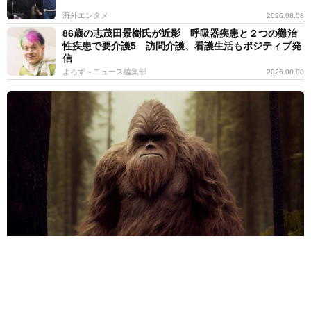
海外エンタメ
2026.08.08
86歳の志茂田景樹氏が近影 呼吸器疾患と２つの難治
性疾患で要介護5 訪問介護、看護生活もポジティブ発
信
よろず～ニュース編集部
2026.08.08
迷子の夫婦「ビッグフット」に遭遇か 森で見た巨大な黒い影のよ
うなシルエット 14年越しの告白
海外エンタメ
2026.08.07