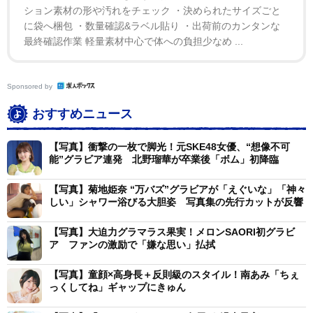
ション素材の形や汚れをチェック ・決められたサイズごと
に袋へ梱包 ・数量確認&ラベル貼り ・出荷前のカンタンな
最終確認作業 軽量素材中心で体への負担少なめ ...
Sponsored by
おすすめニュース
【写真】衝撃の一枚で脚光！元SKE48女優、“想像不可
能”グラビア連発 北野瑠華が卒業後「ボム」初降臨
【写真】菊地姫奈 “万バズ”グラビアが「えぐいな」「神々
しい」シャワー浴びる大胆姿 写真集の先行カットが反響
【写真】大迫力グラマラス果実！メロンSAORI初グラビ
ア ファンの激励で「嫌な思い」払拭
【写真】童顔×高身長＋反則級のスタイル！南あみ「ちぇ
っくしてね」ギャップにきゅん