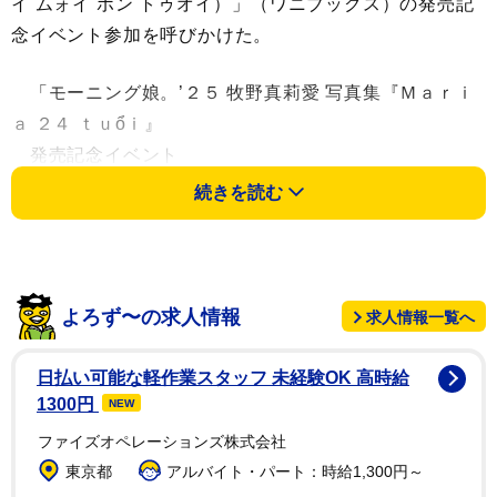
イ ムォイ ボン トゥオイ）」（ワニブックス）の発売記
念イベント参加を呼びかけた。
「モーニング娘。’２５ 牧野真莉愛 写真集『Ｍａｒｉ
ａ ２４ ｔｕổｉ』
発売記念イベント
日時 ２月３日（月）１８：００～
続きを読む
場所 ＨＭＶ＆ＢＯＯＫＳ ＳＨＩＢＵＹＡ
ローソンチケットにて整理券販売中です
みんなー ＨＭＶ＆ＢＯＯＫＳ ＳＨＩＢＵＹＡに会い
に来てね」と絵文字を交えながら記した。
よろず〜の求人情報
求人情報一覧へ
プールサイドで美ボディを披露するショットに、フォ
日払い可能な軽作業スタッフ 未経験OK 高時給
ロワーからは「素晴らしい腹筋」「まりあちゃんほんと
1300円
NEW
にスタイル良すぎて綺麗すぎる、、」「なんちゅーボデ
ファイズオペレーションズ株式会社
ィしてやがる」「美しいー！」「イベント開催やった
東京都
アルバイト・パート：時給1,300円～
ー！楽しみだ～！」などの声が寄せられた。