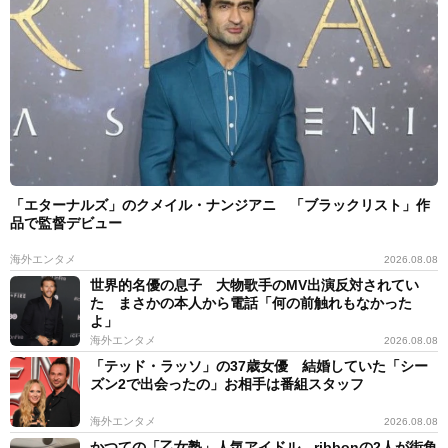
「エターナルズ」のクメイル・ナンジアニ 「ブラックリスト」作
品で監督デビュー
海外エンタメ
2026.08.08
世界的名優の息子 大物歌手のMV出演反対されてい
た まさかの本人から電話「何の前触れもなかった
よ」
海外エンタメ
2026.08.08
「テッド・ラッソ」の37歳女優 結婚していた「シー
ズン2で出会ったの」お相手は番組スタッフ
海外エンタメ
2026.08.08
かつての「乙女塾」人気アイドル ribbonの2人が街角