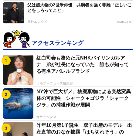
父は超大物の2世米俳優 共演者を強く非難「正しいこ
とをしろってこと」
海外エンタメ
2026.08.07
アクセスランキング
紅白司会も務めた元NHKバイリンガルア
ナ 弟が社長になっていた 誰もが知って
る有名アパレルブランド
よろず～ニュース編集部
NY沖で巨大ザメ、核廃棄物による突然変異
体の可能性→シャーク＋ゴジラ「シャーク
ジラ」の捕獲作戦が展開
海外エンタメ
昨年10月第1子誕生→双子出産のモデル 出
産直前のおなか披露「はち切れそう」の