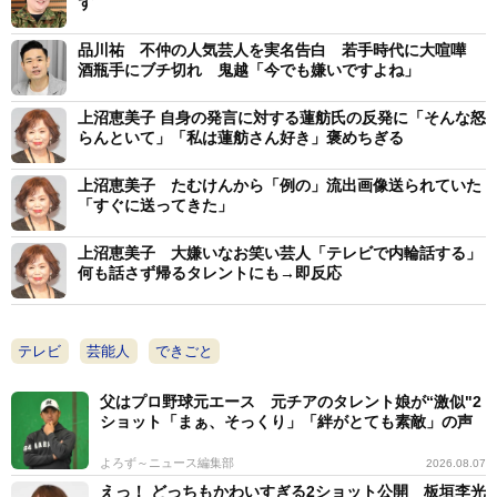
ず
品川祐 不仲の人気芸人を実名告白 若手時代に大喧嘩
酒瓶手にブチ切れ 鬼越「今でも嫌いですよね」
上沼恵美子 自身の発言に対する蓮舫氏の反発に「そんな怒
らんといて」「私は蓮舫さん好き」褒めちぎる
上沼恵美子 たむけんから「例の」流出画像送られていた
「すぐに送ってきた」
上沼恵美子 大嫌いなお笑い芸人「テレビで内輪話する」
何も話さず帰るタレントにも→即反応
テレビ
芸能人
できごと
父はプロ野球元エース 元チアのタレント娘が“激似"2
ショット「まぁ、そっくり」「絆がとても素敵」の声
よろず～ニュース編集部
2026.08.07
えっ！ どっちもかわいすぎる2ショット公開 板垣李光