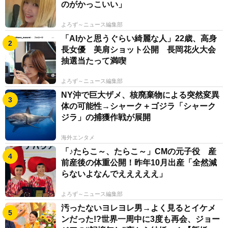
のがかっこいい」
よろず～ニュース編集部
「AIかと思うぐらい綺麗な人」22歳、高身
長女優 美肩ショット公開 長岡花火大会
抽選当たって満喫
よろず～ニュース編集部
NY沖で巨大ザメ、核廃棄物による突然変異
体の可能性→シャーク＋ゴジラ「シャーク
ジラ」の捕獲作戦が展開
海外エンタメ
「♪たらこ～、たらこ～」CMの元子役 産
前産後の体重公開！昨年10月出産「全然減
らないよなんでえええええ」
よろず～ニュース編集部
汚ったないヨレヨレ男→よく見るとイケメ
ンだった!?世界一周中に3度も再会、ジョー