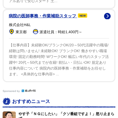
はほんまに大っ嫌い。それがあるから嫌なのよ。（会わ
アルありで安心スタート 土...
ずに）憧れのままでいいねん」と語っていた。
病院の医師事務・作業補助スタッフ
NEW
株式会社H&L
東京都
派遣社員：時給1,400円～
【仕事内容】未経験OK/ブランクOK/20～50代活躍中の職場/
経験は問いません! 未経験OK! ブランクOK! 働きやすい職場
環境! 固定の勤務時間! WワークOK! 幅広い年代のスタッフ活
躍中! 20代～50代までが在籍! 前払い・日払いOK! 規定あり
仕事内容について 病院内の医師事務・作業補助をお任せし
ます。 <具体的な仕事内容> ...
Sponsored by
おすすめニュース
やす子「ＮＧにしたい」「クソ番組ですよ！」怒り止まら