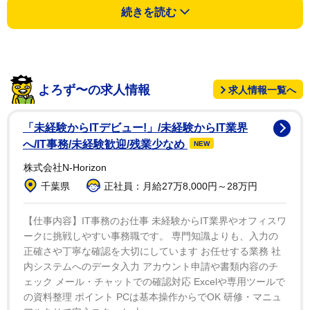
に「憧れがある」といいつつ、「亀梨さんは会いたくな
続きを読む
いし、綾野剛さんとも会いたくない」と語った。
というのも、過去に「めちゃくちゃ良い役やってる方
で、この人やったら絶対当たりがいいやろなと思う人」
よろず〜の求人情報
求人情報一覧へ
と憧れていた役者に会えたという。しかし、「『私ファ
ンなんです、あのドラマの。いつも拝見しております。
「未経験からITデビュー!」/未経験からIT業界
うれしいです、今日お会いできて』って言ったら、じー
へ/IT事務/未経験歓迎/残業少なめ
NEW
っと人の顔を７秒くらい見て、ツンってして（どこか
株式会社N-Horizon
へ）行ってん。ガクって、まずあぜんとしたね。ショッ
千葉県
正社員：月給27万8,000円～28万円
クで帰って行って旦那に話した」と振り返った。
【仕事内容】IT事務のお仕事 未経験からIT業界やオフィスワ
さらにその翌日、上沼の夫もその役者と遭遇し、「女
ークに挑戦しやすい事務職です。 専門知識よりも、入力の
正確さや丁寧な確認を大切にしています お任せする業務 社
房が昨日お世話になりました」と声をかけたという。し
内システムへのデータ入力 アカウント申請や書類内容のチ
かし、その際も「じーっと（夫の）顔を見てツンとして
ェック メール・チャットでの確認対応 Excelや専用ツールで
いった」といい、「あれでトラウマになってる。その人
の資料整理 ポイント PCは基本操作からでOK 研修・マニュ