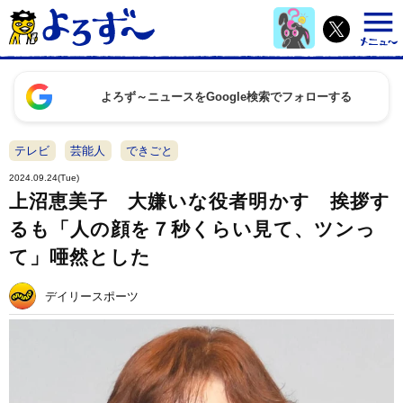
よろず～ニュースをGoogle検索でフォローする
テレビ
芸能人
できごと
2024.09.24(Tue)
上沼恵美子 大嫌いな役者明かす 挨拶す
るも「人の顔を７秒くらい見て、ツンっ
て」唖然とした
デイリースポーツ