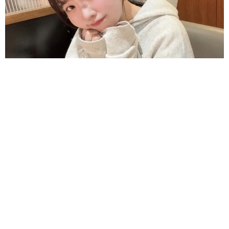
大玉だらけ 農家娘が実家でスイカまみれ とにかく立派「でか」
早朝から収穫 秋田で純朴ボリューミー
よろず～ニュース編集部
2026.08.06
新恋人はネイマールの元カノ ショーン・メンデスが
誕生日祝う動画投稿「僕の人生を変えてくれた」
海外エンタメ
2026.08.06
吉本所属33歳の女性タレント「JAPAN MENSA」合
格！人口の上位2％の知能指数 クイズへの憧れ膨らむ
よろず～ニュース編集部
2026.08.06
31歳2児のシンママ女優 タイ旅行満喫ショット公開
「ハピローしてきた」
よろず～ニュース編集部
2026.08.06