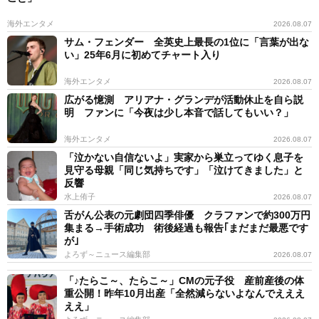
海外エンタメ
2026.08.07
サム・フェンダー 全英史上最長の1位に「言葉が出な
い」25年6月に初めてチャート入り
海外エンタメ
2026.08.07
広がる憶測 アリアナ・グランデが活動休止を自ら説
明 ファンに「今夜は少し本音で話してもいい？」
海外エンタメ
2026.08.07
「泣かない自信ないよ」実家から巣立ってゆく息子を
見守る母親「同じ気持ちです」「泣けてきました」と
反響
水上侑子
2026.08.07
舌がん公表の元劇団四季俳優 クラファンで約300万円
集まる→手術成功 術後経過も報告｢まだまだ最悪です
が｣
よろず～ニュース編集部
2026.08.07
「♪たらこ～、たらこ～」CMの元子役 産前産後の体
重公開！昨年10月出産「全然減らないよなんでえええ
ええ」