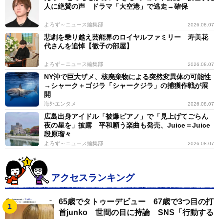
人に絶賛の声 ドラマ「大空港」で逃走→確保
よろず～ニュース編集部
2026.08.07
悲劇を乗り越え芸能界のロイヤルファミリー 寿美花
代さんを追悼【徹子の部屋】
よろず～ニュース編集部
2026.08.07
NY沖で巨大ザメ、核廃棄物による突然変異体の可能性
→シャーク＋ゴジラ「シャークジラ」の捕獲作戦が展
開
海外エンタメ
2026.08.07
広島出身アイドル「被爆ピアノ」で「見上げてごらん
夜の星を」披露 平和願う楽曲も発売、Juice＝Juice
段原瑠々
よろず～ニュース編集部
2026.08.07
アクセスランキング
65歳でタトゥーデビュー 67歳で3つ目の打
首junko 世間の目に持論 SNS「行動する