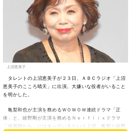
上沼恵美子
タレントの上沼恵美子が２３日、ＡＢＣラジオ「上沼
恵美子のこころ晴天」に出演。大嫌いな役者がいること
を明かした。
亀梨和也が主演を務めるＷＯＷＯＷ連続ドラマ「正
体」と、綾野剛が主演を務めるＮｅｒｆｌｉｘドラマ
「地面師たち」にはまっているという上沼。亀梨と綾野