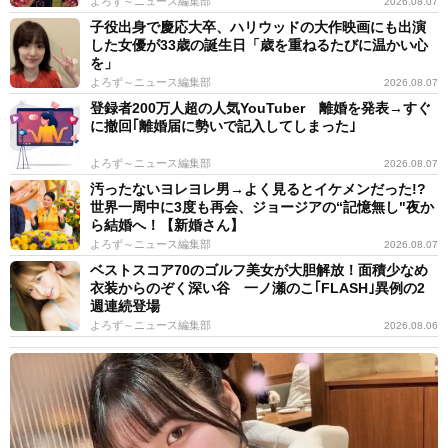
よろず～ニュース編集部
2026.08.07
子役出身で慶応大卒、ハリウッドの大作映画にも出演
した女優が33歳の誕生日「歳を重ねるたびに温かい心
を」
よろず～ニュース編集部
2026.08.07
登録者200万人超の人気YouTuber 離婚を発表→すぐ
に撤回｢離婚届に勢いで記入してしまった｣
よろず～ニュース編集部
2026.08.07
汚ったないヨレヨレ男→よく見るとイケメンだった!?
世界一周中に3度も再会、ジョージアの“記憶無し"夜か
ら結婚へ！【新婚さん】
よろず～ニュース編集部
2026.08.07
ベストスコア70のゴルフ美女が大胆解放！面積少なめ
衣装からのぞく深い谷 一ノ瀬のこ｢FLASH｣異例の2
週連続登場
よろず～ニュース編集部
2026.08.06