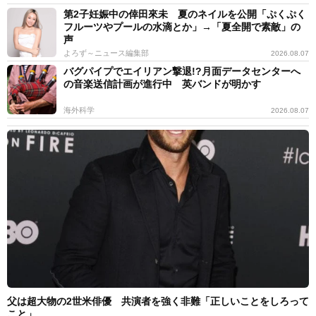
第2子妊娠中の倖田來未 夏のネイルを公開「ぷくぷく
フルーツやプールの水滴とか」→「夏全開で素敵」の
声
よろず～ニュース編集部
2026.08.07
バグパイプでエイリアン撃退!?月面データセンターへ
の音楽送信計画が進行中 英バンドが明かす
海外科学
2026.08.07
父は超大物の2世米俳優 共演者を強く非難「正しいことをしろって
こと」