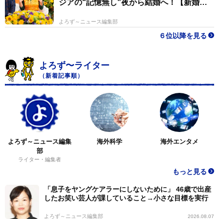
ジアの“記憶無し"夜から結婚へ！【新婚さ
ん】
よろず～ニュース編集部
６位以降を見る
よろず〜ライター
（新着記事順）
よろず～ニュース編集
海外科学
海外エンタメ
部
ライター・編集者
もっと見る
「息子をヤングケアラーにしないために」 46歳で出産
したお笑い芸人が課していること→小さな目標を実行
よろず～ニュース編集部
2026.08.07