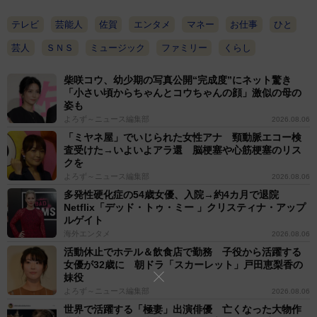
テレビ
芸能人
佐賀
エンタメ
マネー
お仕事
ひと
芸人
ＳＮＳ
ミュージック
ファミリー
くらし
柴咲コウ、幼少期の写真公開“完成度”にネット驚き
「小さい頃からちゃんとコウちゃんの顔」激似の母の
姿も
よろず～ニュース編集部
2026.08.06
「ミヤネ屋」でいじられた女性アナ 頸動脈エコー検
査受けた→いよいよアラ還 脳梗塞や心筋梗塞のリス
クを
よろず～ニュース編集部
2026.08.06
多発性硬化症の54歳女優、入院→約4カ月で退院
Netflix「デッド・トゥ・ミー 」クリスティナ・アップ
ルゲイト
海外エンタメ
2026.08.06
活動休止でホテル＆飲食店で勤務 子役から活躍する
女優が32歳に 朝ドラ「スカーレット」戸田恵梨香の
妹役
よろず～ニュース編集部
2026.08.06
世界で活躍する「極妻」出演俳優 亡くなった大物作