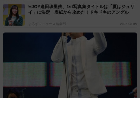
≒JOY逢田珠里依、1st写真集タイトルは「夏はジュリ
イ」に決定 表紙から攻めた！ドキドキのアングル
よろず～ニュース編集部
2026.08.05
45歳で引退を検討、父の人生と比較 ザ・キラーズのブランドン・
フラワーズ、モチベはミック・ジャガー
海外エンタメ
2026.08.05
元AKB30歳女優がキャミワンピで家族旅行「最高！」
「めちゃくちゃカワイイ」の声