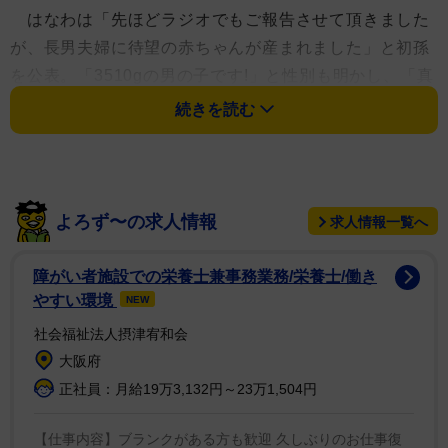
はなわは「先ほどラジオでもご報告させて頂きました
が、長男夫婦に待望の赤ちゃんが産まれました」と初孫
を公表。「3510gの男の子です!」と性別も明かし、「真
実ちゃん、ほんとよく頑張りました 元輝と真実ちゃん
続きを読む
がお父さんお母さん、そして、俺はおじいちゃんです。
こんなにかわいくて嬉しいとは。早く会いたい＾＾」と
初孫とみられる赤ちゃんを愛おしげに抱きかかえる写真
も添えた。
よろず〜の求人情報
求人情報一覧へ
最後には「Ｍ Ａ Ｇ Ｏ 孫（まご）～×２♪俺もお
障がい者施設での栄養士兼事務業務/栄養士/働き
じいちゃん～公表しました～♪」と、自身のヒット曲
やすい環境
NEW
「佐賀県」の替え歌で喜びを示していた。
社会福祉法人摂津宥和会
大阪府
はなわの長男・元輝さんは2023年10月に真実さんと
正社員：月給19万3,132円～23万1,504円
結婚。婚姻届を提出する様子などをはなわのYouTubeチ
ャンネルで公開していた。真実さんが妊娠中だった24年
【仕事内容】ブランクがある方も歓迎 久しぶりのお仕事復