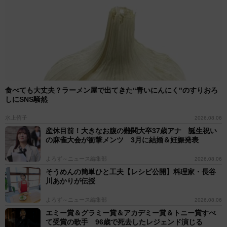
食べても大丈夫？ラーメン屋で出てきた“青いにんにく"のすりおろ
しにSNS騒然
水上侑子
2026.08.06
産休目前！大きなお腹の難関大卒37歳アナ 誕生祝い
の麻雀大会が衝撃メンツ 3月に結婚＆妊娠発表
よろず～ニュース編集部
2026.08.06
そうめんの簡単ひと工夫【レシピ公開】料理家・長谷
川あかりが伝授
よろず～ニュース編集部
2026.08.06
エミー賞＆グラミー賞＆アカデミー賞＆トニー賞すべ
て受賞の歌手 96歳で死去したレジェンド演じる