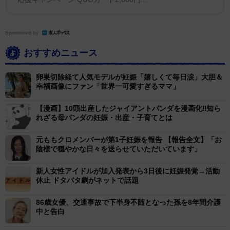
Sponsored by
おすすめニュース
卵巣切除経て人気モデルが妊娠「嬉しくて毎日涙」大胆＆
幸福画像にファン「世界一可愛すぎるママ」
【漫画】10頭出産したジャイアントパンダを漫画化‼知ら
れざる母パンダの妊娠・出産・子育てとは
元ももクロメンバーが第1子妊娠を報告 【報告全文】「お
陰様で穏やかな日々を送らせていただいています」
新人女性アイドルが加入発表から3日後に妊娠発覚→活動
休止 ドタバタ劇がネットで話題
86歳女優、交通事故で下半身不随となった孫を8年間介護
中と告白