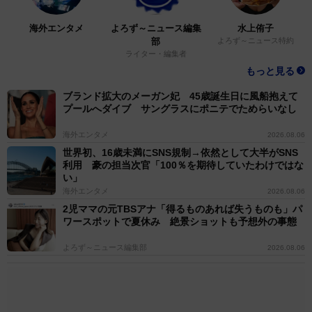
海外エンタメ
よろず～ニュース編集
水上侑子
部
よろず～ニュース特約
ライター・編集者
もっと見る
ブランド拡大のメーガン妃 45歳誕生日に風船抱えて
プールへダイブ サングラスにポニテでためらいなし
海外エンタメ
2026.08.06
世界初、16歳未満にSNS規制→依然として大半がSNS
利用 豪の担当次官「100％を期待していたわけではな
い」
海外エンタメ
2026.08.06
2児ママの元TBSアナ「得るものあれば失うものも」パ
ワースポットで夏休み 絶景ショットも予想外の事態
よろず～ニュース編集部
2026.08.06