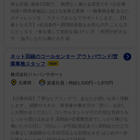
4月には、お腹の赤ちゃんの性別が男の子であることも
帰も応援! 週休2日制で、 無理なく働ける環境です <お仕事
内容> 障害者施設における栄養士業務・一般事務全般 あなた
同チャンネルで報告していた。
のチャレンジを、 スタッフみんなでサポートします。 【対
象となる方】<必須条件> 調理師資格をお持ちの方 こんな方
にピッタリ ・食を通して笑顔を届けたい方 ・料理が好きな
方 ・協力しながら働ける方 経...
ネット回線のコールセンター アウトバウンド/営
業事務スタッフ
NEW
株式会社ジャパンサポート
兵庫県
派遣社員：時給1,500円～1,875円
【仕事内容】丁寧なヒアリングで、あなたの想いを深く理解
します。 経験やスキル、将来像や働き方の「想い」を詳し
くお聞かせください。コンサルタントがその大切な気持ちを
しっかり受け止めます 高時給+交通費支給でしっかり稼げる
働いたその日に「日払い」が可能(規定あり) 高時給だけど力
仕事なし!未経験から月30万以上も目指せます はじめの一歩
応援キャンペーン QUOカード2,000円...