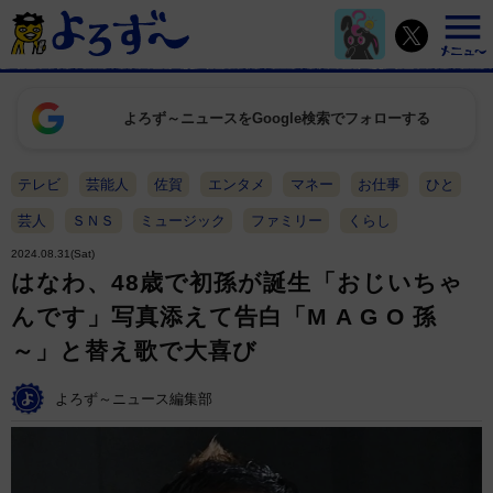
よろず～ニュースをGoogle検索でフォローする
テレビ
芸能人
佐賀
エンタメ
マネー
お仕事
ひと
芸人
ＳＮＳ
ミュージック
ファミリー
くらし
2024.08.31(Sat)
はなわ、48歳で初孫が誕生「おじいちゃ
んです」写真添えて告白「M A G O 孫
～」と替え歌で大喜び
よろず～ニュース編集部