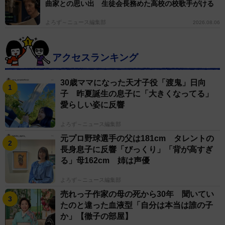
曲家との思い出 生徒会長務めた高校の校歌手がける
よろず～ニュース編集部
2026.08.06
アクセスランキング
30歳ママになった天才子役「渡鬼」日向
子 昨夏誕生の息子に「大きくなってる」
愛らしい姿に反響
よろず～ニュース編集部
元プロ野球選手の父は181cm タレントの
長身息子に反響「びっくり」「背が高すぎ
る」母162cm 姉は声優
よろず～ニュース編集部
売れっ子作家の母の死から30年 聞いてい
たのと違った血液型「自分は本当は誰の子
か」【徹子の部屋】