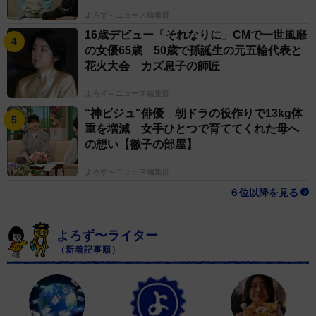
よろず～ニュース編集部
16歳デビュー「それなりに」CMで一世風靡
の女優65歳 50歳で孫誕生の元五輪代表と
花火大会 カズ息子の師匠
よろず～ニュース編集部
“神ビジュ"俳優 朝ドラの役作りで13kg体
重を増減 女手ひとつで育ててくれた母へ
の想い【徹子の部屋】
よろず～ニュース編集部
６位以降を見る
よろず〜ライター
（新着記事順）