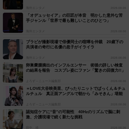
海外エンタメ
2026.08.06
「オデュッセイア」の巨匠が本音 明かした意外な苦
手ジャンル「世界で最も難しいことのひとつ」
海外エンタメ
2026.08.06
ブラピが撮影現場で俳優同士の喧嘩を仲裁 20歳下の
共演者の奇行に名優の息子がイライラ
海外エンタメ
2026.08.06
卵巣嚢腫摘出のインフルエンサー 術後の詳しい検査
の結果を報告 コスプレ姿にファン「驚きの回復力!!」
よろず～ニュース編集部
2026.08.06
＝LOVE大谷映美里、ぴったりニットでぱっくん＆チュ
ルチュル 真正面アングルで朝から「みそきん」堪能
よろず～ニュース編集部
2026.08.06
認知症ケアに“音”の可能性 40Hzのリズムで脳に刺
激、介護現場で続く新たな挑戦
田中 靖
2026.08.06