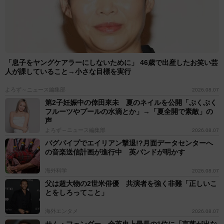
「息子をヤングケアラーにしないために」 46歳で出産したお笑い芸
人が課していること→小さな目標を実行
よろず～ニュース編集部
2026.08.07
第2子妊娠中の倖田來未 夏のネイルを公開「ぷくぷく
フルーツやプールの水滴とか」→「夏全開で素敵」の
声
よろず～ニュース編集部
2026.08.07
バグパイプでエイリアン撃退!?月面データセンターへ
の音楽送信計画が進行中 英バンドが明かす
海外科学
2026.08.07
父は超大物の2世米俳優 共演者を強く非難「正しいこ
とをしろってこと」
海外エンタメ
2026.08.07
サム・フェンダー 全英史上最長の1位に「言葉が出な