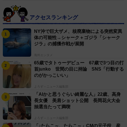
アクセスランキング
NY沖で巨大ザメ、核廃棄物による突然変異
体の可能性→シャーク＋ゴジラ「シャーク
ジラ」の捕獲作戦が展開
海外エンタメ
65歳でタトゥーデビュー 67歳で3つ目の打
首junko 世間の目に持論 SNS「行動する
のがかっこいい」
よろず～ニュース編集部
「AIかと思うぐらい綺麗な人」22歳、高身
長女優 美肩ショット公開 長岡花火大会
抽選当たって満喫
よろず～ニュース編集部
「♪たらこ～、たらこ～」CMの元子役 産