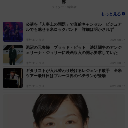
部
ライター・編集者
もっと見る
公演を「人事上の問題」で直前キャンセル ビジュア
ルでも魅せる米ロックバンド 詳細は明かされず
海外エンタメ
2026.08.07
泥沼の元夫婦 ブラッド・ピット 法廷闘争のアンジ
ェリーナ・ジョリーに映画収入の開示要求していた
海外エンタメ
2026.08.07
ギタリストが入れ替わり続けるレジェンド歌手 全米
ツアー最終日はブルース界のベテランが登場
海外エンタメ
2026.08.07