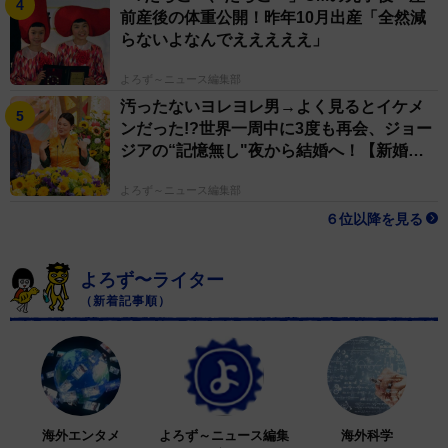
前産後の体重公開！昨年10月出産「全然減
らないよなんでえええええ」
よろず～ニュース編集部
汚ったないヨレヨレ男→よく見るとイケメ
ンだった!?世界一周中に3度も再会、ジョー
ジアの“記憶無し"夜から結婚へ！【新婚さ
ん】
よろず～ニュース編集部
６位以降を見る
よろず〜ライター
（新着記事順）
海外エンタメ
よろず～ニュース編集
海外科学