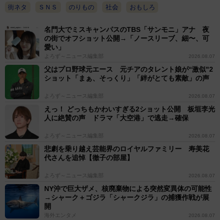
街ネタ
ＳＮＳ
のりもの
社会
おもしろ
名門大でミスキャンパスのTBS「サンモニ」アナ 夜
の街でオフショット公開→「ノースリーブ、細〜、可
愛い」
よろず～ニュース編集部
2026.08.07
父はプロ野球元エース 元チアのタレント娘が“激似"2
ショット「まぁ、そっくり」「絆がとても素敵」の声
よろず～ニュース編集部
2026.08.07
えっ！ どっちもかわいすぎる2ショット公開 板垣李光
人に絶賛の声 ドラマ「大空港」で逃走→確保
よろず～ニュース編集部
2026.08.07
悲劇を乗り越え芸能界のロイヤルファミリー 寿美花
代さんを追悼【徹子の部屋】
よろず～ニュース編集部
2026.08.07
NY沖で巨大ザメ、核廃棄物による突然変異体の可能性
→シャーク＋ゴジラ「シャークジラ」の捕獲作戦が展
開
海外エンタメ
2026.08.07