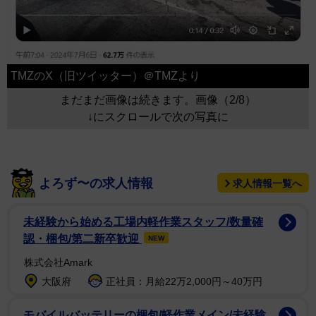
TMZのX（旧ツイッター）＠TMZより
まだまだ画像は続きます。画像（2/8）
↓にスクロールで次の写真に
よろず〜の求人情報
求人情報一覧へ
未経験から始める工場内軽作業スタッフ/数量確
認・梱包/第二新卒歓迎
NEW
株式会社Amark
大阪府
正社員：月給22万2,000円～40万円
モバイルバッテリーの梱包/軽作業メイン/未経験