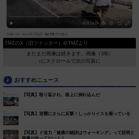
TMZのX（旧ツイッター）＠TMZより
まだまだ画像は続きます。画像（3/8）
↓にスクロールで次の写真に
おすすめニュース
【写真】殴り返され、路上に倒れ込んだ
【写真】逆襲にさらに反撃！しっかりイスを握っている
【写真】ド迫力「健康の秘訣はウォーキング」って説明と
画像が合ってないよ！