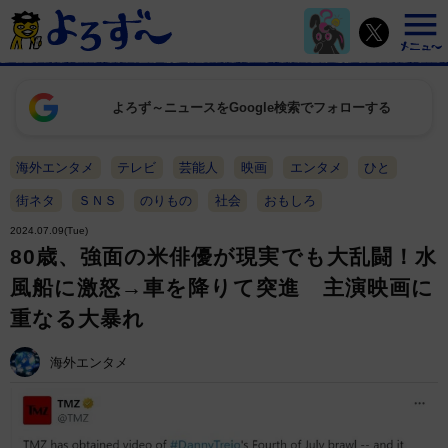
よろず～ニュースをGoogle検索でフォローする
海外エンタメ
テレビ
芸能人
映画
エンタメ
ひと
街ネタ
ＳＮＳ
のりもの
社会
おもしろ
2024.07.09(Tue)
80歳、強面の米俳優が現実でも大乱闘！水
風船に激怒→車を降りて突進 主演映画に
重なる大暴れ
海外エンタメ