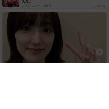
ええ」
よろず～ニュース編集部
2026.08.07
子役出身で慶応大卒、ハリウッドの大作映画にも出演した女優が33
歳の誕生日「歳を重ねるたびに温かい心を」
よろず～ニュース編集部
2026.08.07
登録者200万人超の人気YouTuber 離婚を発表→すぐ
に撤回｢離婚届に勢いで記入してしまった｣
よろず～ニュース編集部
2026.08.07