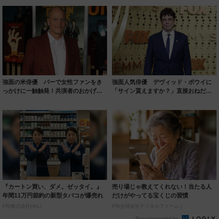
強面の米俳優 バーで女性ファンをき
強面人気俳優 デヴィッド・ボウイに
っかけに一触触発！共演者のおかげで
「サイン貰えますか？」直接おねだり
難を逃れる｜...
でゲット｜よ...
『カートン買い、ダメ。ゼッタイ。』
売り場じゃ教えてくれない！当たる人
年間11万円節約の新型タバコが爆売れ
だけがやってる宝くじの習慣
PR(株式会社HAL)
PR(合同会社デジタルファーム )
Recommended by