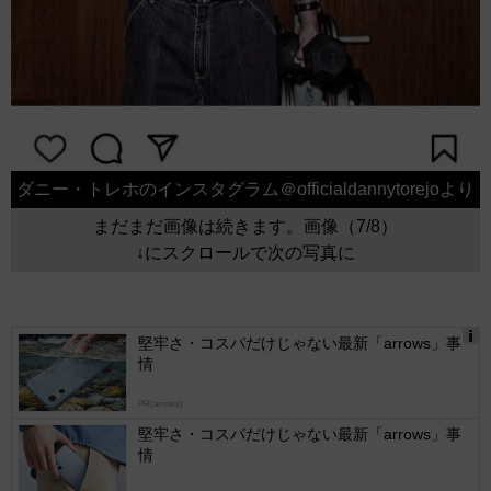
ダニー・トレホのインスタグラム＠officialdannytorejoより
まだまだ画像は続きます。画像（7/8）
↓にスクロールで次の写真に
堅牢さ・コスパだけじゃない最新「arrows」事
情
Ads
by
PR(arrows)
logly
堅牢さ・コスパだけじゃない最新「arrows」事
情