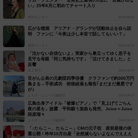
い」25年6月に初めてチャート入り
海外エンタメ
2026.08.07
広がる憶測 アリアナ・グランデが活動休止を自ら説
明 ファンに「今夜は少し本音で話してもいい？」
海外エンタメ
2026.08.07
「泣かない自信ないよ」実家から巣立ってゆく息子を
見守る母親「同じ気持ちです」「泣けてきました」と
反響
水上侑子
2026.08.07
舌がん公表の元劇団四季俳優 クラファンで約300万円
集まる→手術成功 術後経過も報告｢まだまだ最悪です
が｣
よろず～ニュース編集部
2026.08.07
広島出身アイドル「被爆ピアノ」で「見上げてごらん
夜の星を」披露 平和願う楽曲も発売、Juice＝Juice
段原瑠々
よろず～ニュース編集部
2026.08.07
「♪たらこ～、たらこ～」CMの元子役 産前産後の体
重公開！昨年10月出産「全然減らないよなんでえええ