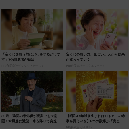
「宝くじを買う前に〇〇をするだけで
宝くじの買い方、気づいた人から結果
す」7億当選者が続出
が変わっていく
PR(合同会社デジタルファーム )
PR(合同会社デジタルファーム )
80歳、強面の米俳優が現実でも大乱
【昭和43年以前生まれはロト６この数
闘！水風船に激怒→車を降りて突進
字を買うべき】6つの数字が「完全一
主演映画に重...
致」する方...
PR(株式会社MURA)