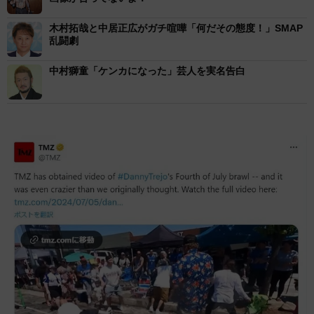
木村拓哉と中居正広がガチ喧嘩「何だその態度！」SMAP
乱闘劇
中村獅童「ケンカになった」芸人を実名告白