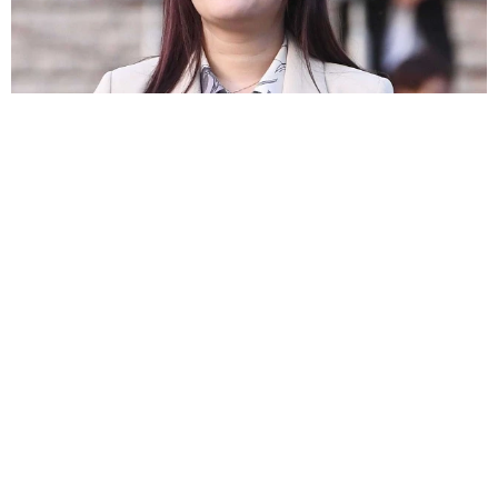
産休目前！大きなお腹の難関大卒37歳アナ 誕生祝いの麻雀大会が
衝撃メンツ 3月に結婚＆妊娠発表
よろず～ニュース編集部
2026.08.06
そうめんの簡単ひと工夫【レシピ公開】料理家・長谷
川あかりが伝授
よろず～ニュース編集部
2026.08.06
エミー賞＆グラミー賞＆アカデミー賞＆トニー賞すべ
て受賞の歌手 96歳で死去したレジェンド演じる
海外エンタメ
2026.08.06
「オデュッセイア」の巨匠が本音 明かした意外な苦
手ジャンル「世界で最も難しいことのひとつ」
海外エンタメ
2026.08.06
多発性硬化症の54歳女優、入院→約4カ月で退院