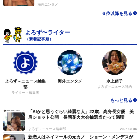
海外エンタメ
６位以降を見る
よろず〜ライター
（新着記事順）
よろず～ニュース編集
海外エンタメ
水上侑子
部
よろず～ニュース特約
ライター・編集者
もっと見る
「AIかと思うぐらい綺麗な人」22歳、高身長女優 美
肩ショット公開 長岡花火大会抽選当たって満喫
よろず～ニュース編集部
2026.08.06
新恋人はネイマールの元カノ ショーン・メンデスが