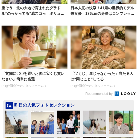
重そう 北の大地で育まれたグラド
日本人初の快挙！41歳の世界的モデル
ル“のっかってる”感スゴっ ボリュー
兼女優 176cmの身長はコンプレック
ミー連発「ア...
スだっ...
「玄関に〇〇を置いた後に宝くじ買い
「宝くじ、運じゃなかった」当たる人
なさい」簡単に当選
は“同じこと”してる
PR(合同会社デジタルファーム )
PR(合同会社デジタルファーム )
Recommended by
昨日の人気フォトセレクション