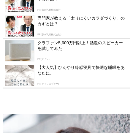
by
PR(森永乳業株式会社)
logly
専門家が教える「太りにくいカラダづくり」の
カギとは？
PR(森永乳業株式会社)
クラファン5,600万円以上！話題のスピーカー
を試してみた
PR(デノン)
【大人気】ひんやり冷感寝具で快適な睡眠をあ
なたに。
PR(アイリスプラザ)