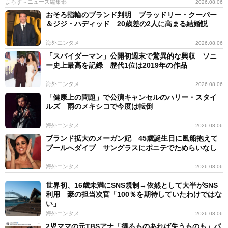
よろず～ニュース編集部
2026.08.06
おそろ指輪のブランド判明 ブラッドリー・クーパー
＆ジジ・ハディッド 20歳差の2人に高まる結婚説
海外エンタメ
2026.08.06
「スパイダーマン」公開初週末で驚異的な興収 ソニ
ー史上最高を記録 歴代1位は2019年の作品
海外エンタメ
2026.08.06
「健康上の問題」で公演キャンセルのハリー・スタイ
ルズ 雨のメキシコで今度は転倒
海外エンタメ
2026.08.06
ブランド拡大のメーガン妃 45歳誕生日に風船抱えて
プールへダイブ サングラスにポニテでためらいなし
海外エンタメ
2026.08.06
世界初、16歳未満にSNS規制→依然として大半がSNS
利用 豪の担当次官「100％を期待していたわけではな
い」
海外エンタメ
2026.08.06
2児ママの元TBSアナ「得るものあれば失うものも」パ