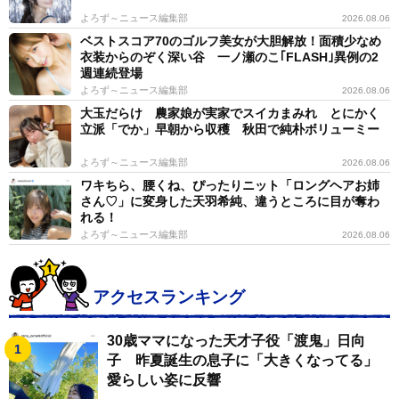
よろず～ニュース編集部
2026.08.06
ベストスコア70のゴルフ美女が大胆解放！面積少なめ
衣装からのぞく深い谷 一ノ瀬のこ｢FLASH｣異例の2
週連続登場
よろず～ニュース編集部
2026.08.06
大玉だらけ 農家娘が実家でスイカまみれ とにかく
立派「でか」早朝から収穫 秋田で純朴ボリューミー
よろず～ニュース編集部
2026.08.06
ワキちら、腰くね、ぴったりニット「ロングヘアお姉
さん♡」に変身した天羽希純、違うところに目が奪わ
れる！
よろず～ニュース編集部
2026.08.06
アクセスランキング
30歳ママになった天才子役「渡鬼」日向
子 昨夏誕生の息子に「大きくなってる」
愛らしい姿に反響