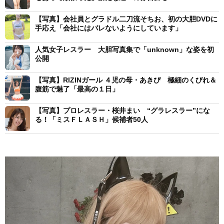
【写真】会社員とグラドル二刀流そちお、初の大胆DVDに
手応え「会社にはバレないようにしています」
人気女子レスラー 大胆写真集で「unknown」な姿を初
公開
【写真】RIZINガール ４児の母・あきぴ 極細のくびれ＆
腹筋で魅了「最高の１日」
【写真】プロレスラー・桜井まい “グラレスラー”にな
る！「ミスＦＬＡＳＨ」候補者50人