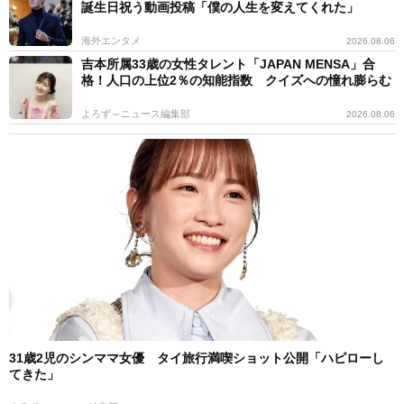
誕生日祝う動画投稿「僕の人生を変えてくれた」
海外エンタメ
2026.08.06
吉本所属33歳の女性タレント「JAPAN MENSA」合
格！人口の上位2％の知能指数 クイズへの憧れ膨らむ
よろず～ニュース編集部
2026.08.06
31歳2児のシンママ女優 タイ旅行満喫ショット公開「ハピローし
てきた」