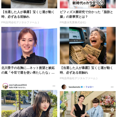
【当選した人が暴露】宝くじ運が動く
ビフィズス菌研究で分かった「脂肪と
時、必ずある前触れ
腸」の新事実とは？
PR(合同会社デジタルファーム )
PR(森永乳業株式会社)
北川景子の右胸に…ネット羨望と嫉妬
【当選した人が暴露】宝くじ運が動く
の嵐「今世で運を使い果たしたな」
時、必ずある前触れ
「ガッツリ行っ...
PR(合同会社デジタルファーム )