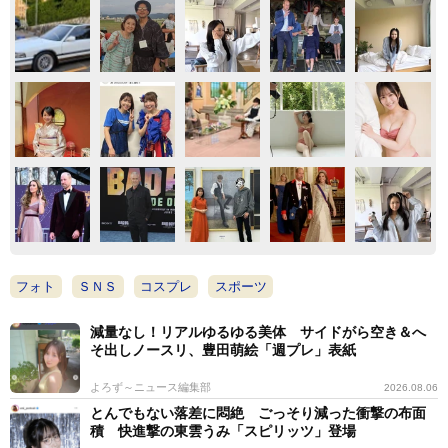
フォト
ＳＮＳ
コスプレ
スポーツ
減量なし！リアルゆるゆる美体 サイドがら空き＆へ
そ出しノースリ、豊田萌絵「週プレ」表紙
よろず～ニュース編集部
2026.08.06
とんでもない落差に悶絶 ごっそり減った衝撃の布面
積 快進撃の東雲うみ「スピリッツ」登場