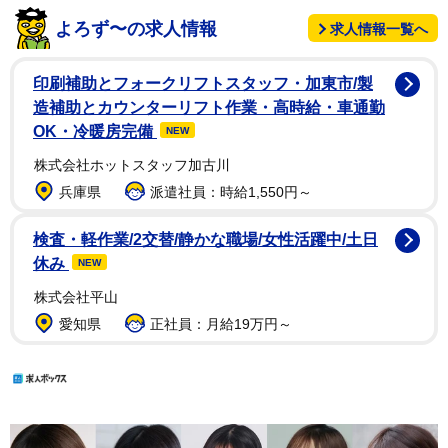
よろず〜の求人情報
求人情報一覧へ
印刷補助とフォークリフトスタッフ・加東市/製
造補助とカウンターリフト作業・高時給・車通勤
OK・冷暖房完備
NEW
株式会社ホットスタッフ加古川
兵庫県
派遣社員：時給1,550円～
検査・軽作業/2交替/静かな職場/女性活躍中/土日
休み
NEW
株式会社平山
愛知県
正社員：月給19万円～