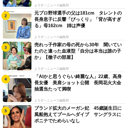
よろず～ニュース編集部
元プロ野球選手の父は181cm タレントの
長身息子に反響「びっくり」「背が高すぎ
る」母162cm 姉は声優
よろず～ニュース編集部
売れっ子作家の母の死から30年 聞いてい
たのと違った血液型「自分は本当は誰の子
か」【徹子の部屋】
よろず～ニュース編集部
「AIかと思うぐらい綺麗な人」22歳、高身
長女優 美肩ショット公開 長岡花火大会
抽選当たって満喫
よろず～ニュース編集部
ブランド拡大のメーガン妃 45歳誕生日に
風船抱えてプールへダイブ サングラスに
ポニテでためらいなし