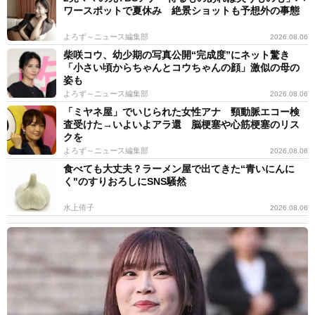
ワースポットで夏休み 絶景ショットも予想外の事態
よろず～ニュース編集部
2026.08.06
柴咲コウ、幼少期の写真公開“完成度”にネット驚き
「小さい頃からちゃんとコウちゃんの顔」激似の母の
姿も
よろず～ニュース編集部
2026.08.06
「ミヤネ屋」でいじられた女性アナ 頸動脈エコー検
査受けた→いよいよアラ還 脳梗塞や心筋梗塞のリス
クを
よろず～ニュース編集部
2026.08.06
食べても大丈夫？ラーメン屋で出てきた“青いにんに
く"のすりおろしにSNS騒然
水上侑子
2026.08.06