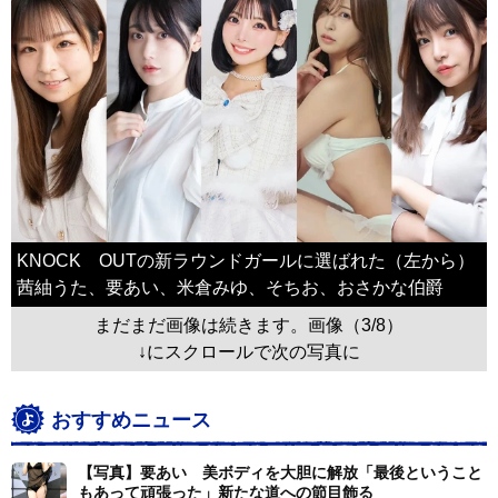
KNOCK OUTの新ラウンドガールに選ばれた（左から）
茜紬うた、要あい、米倉みゆ、そちお、おさかな伯爵
まだまだ画像は続きます。画像（3/8）
↓にスクロールで次の写真に
おすすめニュース
【写真】要あい 美ボディを大胆に解放「最後ということ
もあって頑張った」新たな道への節目飾る