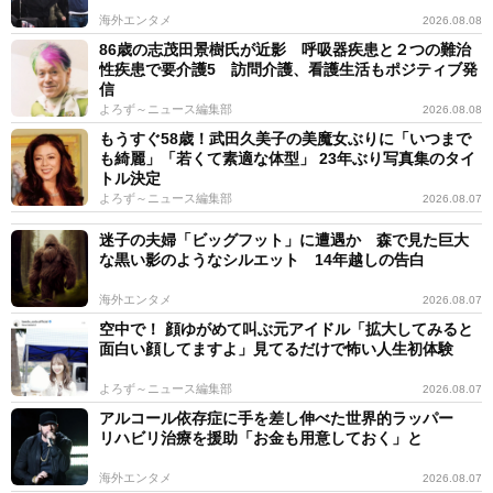
海外エンタメ
2026.08.08
86歳の志茂田景樹氏が近影 呼吸器疾患と２つの難治
性疾患で要介護5 訪問介護、看護生活もポジティブ発
信
よろず～ニュース編集部
2026.08.08
もうすぐ58歳！武田久美子の美魔女ぶりに「いつまで
も綺麗」「若くて素適な体型」 23年ぶり写真集のタイ
トル決定
よろず～ニュース編集部
2026.08.07
迷子の夫婦「ビッグフット」に遭遇か 森で見た巨大
な黒い影のようなシルエット 14年越しの告白
海外エンタメ
2026.08.07
空中で！ 顔ゆがめて叫ぶ元アイドル「拡大してみると
面白い顔してますよ」見てるだけで怖い人生初体験
よろず～ニュース編集部
2026.08.07
アルコール依存症に手を差し伸べた世界的ラッパー
リハビリ治療を援助「お金も用意しておく」と
海外エンタメ
2026.08.07