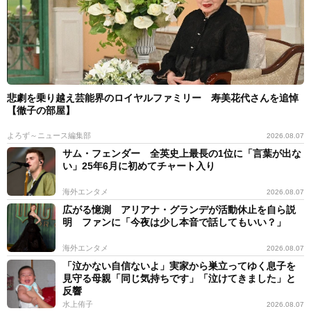
悲劇を乗り越え芸能界のロイヤルファミリー 寿美花代さんを追悼
【徹子の部屋】
よろず～ニュース編集部
2026.08.07
サム・フェンダー 全英史上最長の1位に「言葉が出な
い」25年6月に初めてチャート入り
海外エンタメ
2026.08.07
広がる憶測 アリアナ・グランデが活動休止を自ら説
明 ファンに「今夜は少し本音で話してもいい？」
海外エンタメ
2026.08.07
「泣かない自信ないよ」実家から巣立ってゆく息子を
見守る母親「同じ気持ちです」「泣けてきました」と
反響
水上侑子
2026.08.07