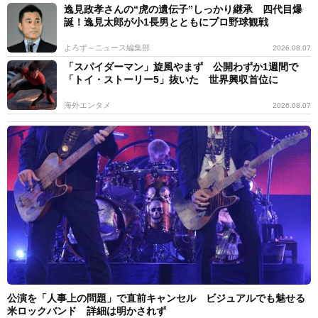
逸見政孝さんの“虎の遺伝子”しっかり継承 四代目爆
誕！逸見太郎が小1長男とともにプロ野球観戦
よろず～ニュース編集部
2026.08.07
「スパイダーマン」旋風やまず 公開わずか1週間で
「トイ・ストーリー5」抜いた 世界興収首位に
海外エンタメ
2026.08.07
公演を「人事上の問題」で直前キャンセル ビジュアルでも魅せる
米ロックバンド 詳細は明かされず