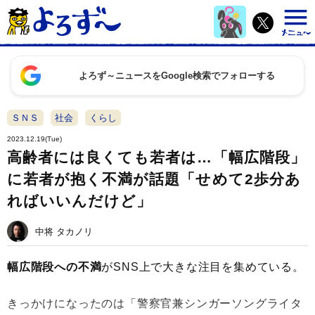
よろず～ニュースをGoogle検索でフォローする
ＳＮＳ
社会
くらし
2023.12.19(Tue)
高齢者には良くても若者は…「幅広階段」
に若者が抱く不満が話題「せめて2歩分あ
ればいいんだけど」
中将 タカノリ
幅広階段への不満
がSNS上で大きな注目を集めている。
きっかけになったのは「警察官兼シンガーソングライタ