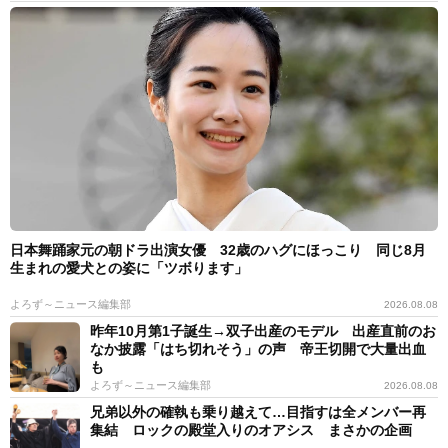
日本舞踊家元の朝ドラ出演女優 32歳のハグにほっこり 同じ8月
生まれの愛犬との姿に「ツボります」
よろず～ニュース編集部
2026.08.08
昨年10月第1子誕生→双子出産のモデル 出産直前のお
なか披露「はち切れそう」の声 帝王切開で大量出血
も
よろず～ニュース編集部
2026.08.08
兄弟以外の確執も乗り越えて…目指すは全メンバー再
集結 ロックの殿堂入りのオアシス まさかの企画