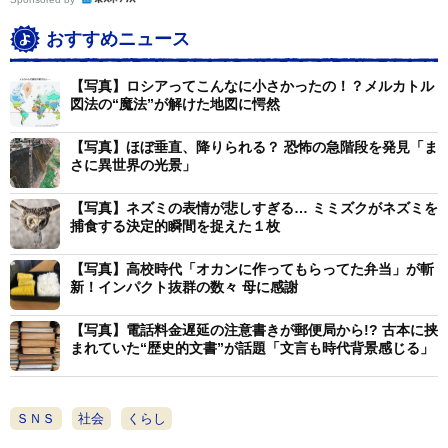
いる段差の低い、幅広の階段。これは一段あたりの上る
労力を軽減し、転落事故を防止するための設計のようだ
おすすめニュース
が、たしかにリズムよく上り下りすることは出来ない。
【写真】ロシアってこんなに小さかったの！？メルカトル
図法の“魔法”が解けた地図に愕然
まっこいさんの投稿に対し、SNSユーザー達からは
【写真】ほぼ垂直、降りられる？ 恐怖の急階段を発見「ま
「わかるぅ歩幅合わないからどっちかの足だけ疲れた
さに異世界の光景」
り」
【写真】ネズミの表情が悲しすぎる… ミミズクがネズミを
「めちゃくちゃわかるわ
捕食する決定的瞬間を捉えた１枚
ここで足くじいた事あるんだけど」
【写真】高校時代「オカンに作ってもらってた弁当」が斬
「せめて2歩分あればいんだけど1.5歩分とか中途半端な
新！インパクト抜群の数々 母に感謝
幅の階段とかありますよね 🥺」
「わかります。でもこれ豆知識なのですが実は、走ると
【写真】電話料金遅延の注意書きが郵便局から!? 古本に挟
まれていた“歴史的文書”が話題「文言も時代背景感じる」
ちょうどよい歩幅だったりします。（？）」
など数々の共感の声が寄せられている。
ＳＮＳ
社会
くらし