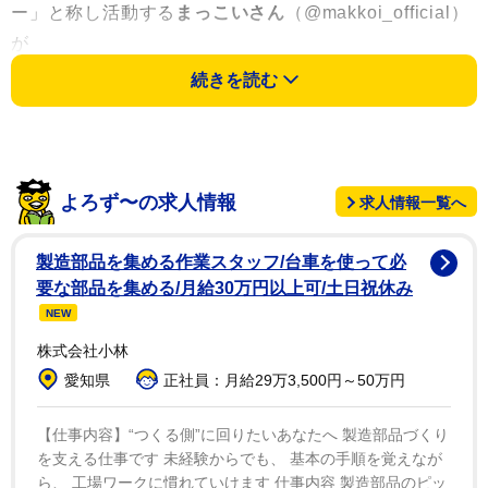
ー」と称し活動する
まっこいさん
（@makkoi_official）
が
続きを読む
「もう変な歩幅の階段作んの辞めてくれや。歩き方バグ
って毎日カスのジョーカーみたいになってもうてんね
ん」
よろず〜の求人情報
求人情報一覧へ
と投稿した一枚の写真。
製造部品を集める作業スタッフ/台車を使って必
要な部品を集める/月給30万円以上可/土日祝休み
NEW
株式会社小林
愛知県
正社員：月給29万3,500円～50万円
【仕事内容】“つくる側”に回りたいあなたへ 製造部品づくり
を支える仕事です 未経験からでも、 基本の手順を覚えなが
ら、 工場ワークに慣れていけます 仕事内容 製造部品のピッ