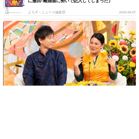
に撤回｢離婚届に勢いで記入してしまった｣
よろず～ニュース編集部
2026.08.07
汚ったないヨレヨレ男→よく見るとイケメンだった!?世界一周中に3
度も再会、ジョージアの“記憶無し"夜から結婚へ！【新婚さん】
よろず～ニュース編集部
2026.08.07
減量なし！リアルゆるゆる美体 サイドがら空き＆へ
そ出しノースリ、豊田萌絵「週プレ」表紙
よろず～ニュース編集部
2026.08.06