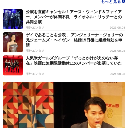
もっと見る
公演を直前キャンセル！アース・ウィンド＆ファイア
ー、メンバーが体調不良 ライオネル・リッチーとの
共同公演
海外エンタメ
2026.08.08
ゲイであることを公表 、アンジェリーナ・ジョリーの
兄ジェームズ・ヘイヴン 結婚15日後に婚姻無効を申
請
海外エンタメ
2026.08.08
人気米ガールズグループ「ずっとかけがえのない存
在」映画に無期限活動休止のメンバーが出演していた
海外エンタメ
2026.08.08