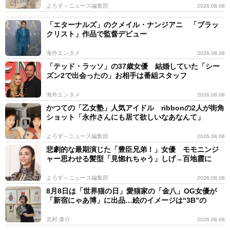
よろず～ニュース編集部
2026.08.08
「エターナルズ」のクメイル・ナンジアニ 「ブラッ
クリスト」作品で監督デビュー
海外エンタメ
2026.08.08
「テッド・ラッソ」の37歳女優 結婚していた「シー
ズン2で出会ったの」お相手は番組スタッフ
海外エンタメ
2026.08.08
かつての「乙女塾」人気アイドル ribbonの2人が街角
ショット「永作さんにも居て欲しいなあなんて」
よろず～ニュース編集部
2026.08.08
悲劇的な最期演じた「豊臣兄弟！」女優 モモニンジ
ャー思わせる髪型「見惚れちゃう」しげ→百地霞に
よろず～ニュース編集部
2026.08.08
8月8日は「世界猫の日」愛猫家の「金八」OG女優が
「新宿にゃあ博」に出品…絵のイメージは“3B”の
北村 泰介
2026.08.08