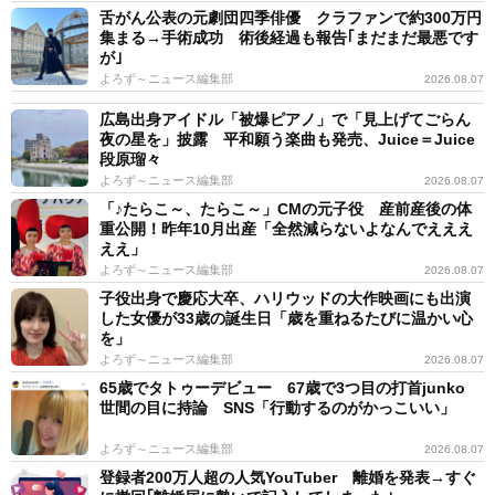
舌がん公表の元劇団四季俳優 クラファンで約300万円
集まる→手術成功 術後経過も報告｢まだまだ最悪です
が｣
よろず～ニュース編集部
2026.08.07
広島出身アイドル「被爆ピアノ」で「見上げてごらん
夜の星を」披露 平和願う楽曲も発売、Juice＝Juice
段原瑠々
よろず～ニュース編集部
2026.08.07
「♪たらこ～、たらこ～」CMの元子役 産前産後の体
重公開！昨年10月出産「全然減らないよなんでえええ
ええ」
よろず～ニュース編集部
2026.08.07
子役出身で慶応大卒、ハリウッドの大作映画にも出演
した女優が33歳の誕生日「歳を重ねるたびに温かい心
を」
よろず～ニュース編集部
2026.08.07
65歳でタトゥーデビュー 67歳で3つ目の打首junko
世間の目に持論 SNS「行動するのがかっこいい」
よろず～ニュース編集部
2026.08.07
登録者200万人超の人気YouTuber 離婚を発表→すぐ