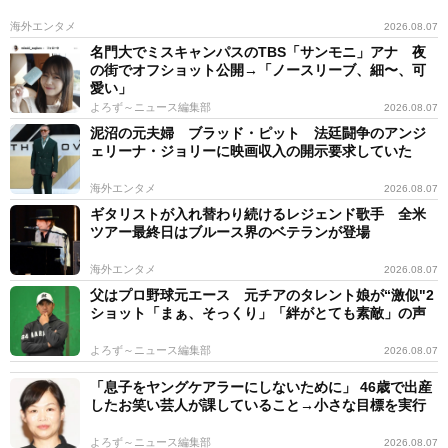
海外エンタメ
2026.08.07
名門大でミスキャンパスのTBS「サンモニ」アナ 夜
の街でオフショット公開→「ノースリーブ、細〜、可
愛い」
よろず～ニュース編集部
2026.08.07
泥沼の元夫婦 ブラッド・ピット 法廷闘争のアンジ
ェリーナ・ジョリーに映画収入の開示要求していた
海外エンタメ
2026.08.07
ギタリストが入れ替わり続けるレジェンド歌手 全米
ツアー最終日はブルース界のベテランが登場
海外エンタメ
2026.08.07
父はプロ野球元エース 元チアのタレント娘が“激似"2
ショット「まぁ、そっくり」「絆がとても素敵」の声
よろず～ニュース編集部
2026.08.07
「息子をヤングケアラーにしないために」 46歳で出産
したお笑い芸人が課していること→小さな目標を実行
よろず～ニュース編集部
2026.08.07