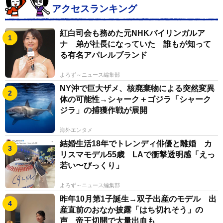
アクセスランキング
者には逆に不評なことはよくある。どちらにも心地よ
い、バランスのとれた階段が実現すればいいのだが。
紅白司会も務めた元NHKバイリンガルア
ナ 弟が社長になっていた 誰もが知って
なお今回の話題を提供してくれたまっこいさんは現在、
る有名アパレルブランド
YouTube上で数々の音楽やトーク番組を公開中。
よろず～ニュース編集部
NY沖で巨大ザメ、核廃棄物による突然変異
体の可能性→シャーク＋ゴジラ「シャーク
ジラ」の捕獲作戦が展開
海外エンタメ
結婚生活18年でトレンディ俳優と離婚 カ
リスマモデル55歳 LAで衝撃透明感「えっ
若い〜びっくり」
よろず～ニュース編集部
昨年10月第1子誕生→双子出産のモデル 出
産直前のおなか披露「はち切れそう」の
黒い帷 feat.鏡音リン
声 帝王切開で大量出血も