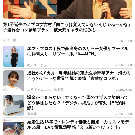
第1子誕生のノブコブ吉村「向こうは覚えていないんじゃねーかな」
子連れ合コン参加プラン 破天荒キャラの悩みも
中江 寿
2026.08.08
エマ・フロスト役で豪出身のスリラー女優がマーベル
に仲間入り リブート版「X―MEN」
海外エンタメ
2026.08.08
退社から8カ月 昨年結婚の東大医学部卒アナ 海の向
こうのアートな世界で輝く表情「素敵なコラボ」
よろず～ニュース編集部
2026.08.08
課金が止まらない！亡くなった母のサブスク契約って
どう解除したら？「デジタル終活」が有効【FPが解
説】
夢書房
2026.08.08
結婚生活18年でトレンディ俳優と離婚 カリスマモデ
ル55歳 LAで衝撃透明感「えっ若い〜びっくり」