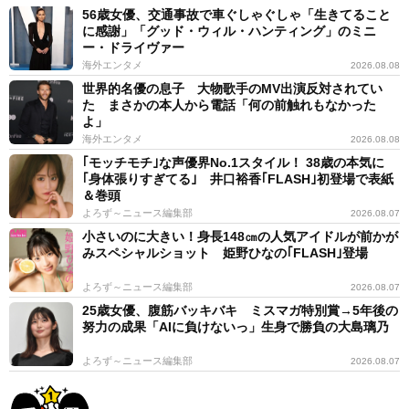
まっこいさんにお話を聞いた。
56歳女優、交通事故で車ぐしゃぐしゃ「生きてること
に感謝」「グッド・ウィル・ハンティング」のミニ
ー・ドライヴァー
ーーこういった階段を不快に感じる理由をお聞かせくだ
海外エンタメ
2026.08.08
さい。
世界的名優の息子 大物歌手のMV出演反対されてい
た まさかの本人から電話「何の前触れもなかった
よ」
まっこい：どう足掻いても歩幅がズレて上る方でも下る
海外エンタメ
2026.08.08
方でも難しくジョーカーみたいになってしまう為です
｢モッチモチ｣な声優界No.1スタイル！ 38歳の本気に
｢身体張りすぎてる｣ 井口裕香｢FLASH｣初登場で表紙
＆巻頭
ーー投稿の反響へのご感想を。
よろず～ニュース編集部
2026.08.07
小さいのに大きい！身長148㎝の人気アイドルが前かが
みスペシャルショット 姫野ひなの｢FLASH｣登場
まっこい：自分だけじゃなくてみんなジョーカーみたい
になっているようで嬉しかったです。
よろず～ニュース編集部
2026.08.07
25歳女優、腹筋バッキバキ ミスマガ特別賞→5年後の
◇ ◇
努力の成果「AIに負けないっ」生身で勝負の大島璃乃
よろず～ニュース編集部
2026.08.07
読者のみなさんは幅広の階段にどんな印象を持っている
だろうか？高齢者に適した設計が、体力の有り余った若