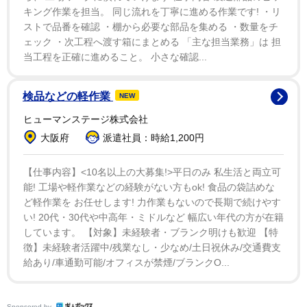
キング作業を担当。 同じ流れを丁寧に進める作業です! ・リ
ストで品番を確認 ・棚から必要な部品を集める ・数量をチ
ェック ・次工程へ渡す箱にまとめる 「主な担当業務」は 担
当工程を正確に進めること。 小さな確認...
検品などの軽作業
NEW
ヒューマンステージ株式会社
1/2
大阪府
派遣社員：時給1,200円
このタイプの階段、どう思いますか？（まっこいさん提供）
【仕事内容】<10名以上の大募集!>平日のみ 私生活と両立可
能! 工場や軽作業などの経験がない方もok! 食品の袋詰めな
もう変な歩幅の階段作んの辞めてくれや。歩き方バグっ
ど軽作業を お任せします! 力作業もないので長期で続けやす
て毎日カスのジョーカーみたいになってもうてんねん
い! 20代・30代や中高年・ミドルなど 幅広い年代の方が在籍
pic.twitter.com/vCbDR75JeQ
しています。 【対象】未経験者・ブランク明けも歓迎 【特
徴】未経験者活躍中/残業なし・少なめ/土日祝休み/交通費支
給あり/車通勤可能/オフィスが禁煙/ブランクO...
— まっこい (@makkoi_official)
December 11, 2023
まっこいさんが指摘するのは公共のエリアに設置されて
Sponsored by