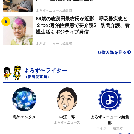
ご興味ある方はぜひチェックしていただきたい。
よろず～ニュース編集部
86歳の志茂田景樹氏が近影 呼吸器疾患と
まっこいさん関連情報
２つの難治性疾患で要介護5 訪問介護、看
護生活もポジティブ発信
Xアカウント：
https://twitter.com/makkoi_official
よろず～ニュース編集部
６位以降を見る
YouTubeチャンネル：
https://www.youtube.com/@makkoi_official
よろず〜ライター
（新着記事順）
まっこいのまこまこスタンプ：
https://line.me/S/sticker/24224134/
海外エンタメ
中江 寿
よろず～ニュース編集
よろず～ニュース
部
ライター・編集者