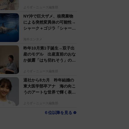
若い〜びっくり」
よろず～ニュース編集部
NY沖で巨大ザメ、核廃棄物
による突然変異体の可能性→
シャーク＋ゴジラ「シャーク
ジラ」の捕獲作戦が展開
海外エンタメ
昨年10月第1子誕生→双子出
産のモデル 出産直前のおな
か披露「はち切れそう」の
声 帝王切開で大量出血も
よろず～ニュース編集部
退社から8カ月 昨年結婚の
東大医学部卒アナ 海の向こ
うのアートな世界で輝く表情
「素敵なコラボ」
よろず～ニュース編集部
６位以降を見る