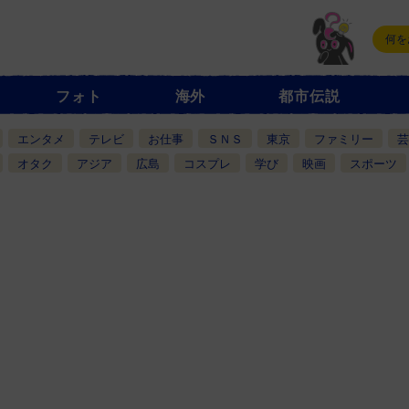
フォト
海外
都市伝説
エンタメ
テレビ
お仕事
ＳＮＳ
東京
ファミリー
芸
オタク
アジア
広島
コスプレ
学び
映画
スポーツ