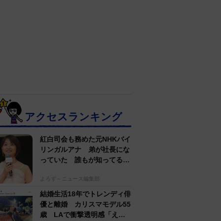
アクセスランキング
紅白司会も務めた元NHKバイ
リンガルアナ 弟が社長にな
っていた 誰もが知ってる有
名アパレルブランド
よろず～ニュース編集部
結婚生活18年でトレンディ俳
優と離婚 カリスマモデル55
歳 LAで衝撃透明感「えっ