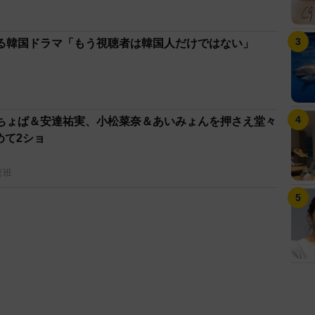
る韓国ドラマ「もう視聴者は韓国人だけではない」
ちょぱ＆安達祐実、小松菜奈＆あいみょんを押さえ堂々
めて2ショ
査班