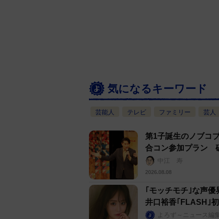
気になるキーワード
芸能人
テレビ
ファミリー
芸人
第1子誕生のノブコ
合コン参加プラン 
中江 寿
2026.08.08
｢モッチモチ｣な声優
井口裕香｢FLASH
よろず～ニュース編