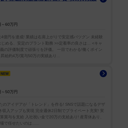
～60万円
は4億円を達成! 業績は右肩上がりで安定感バツグン 未経験
らはじめる、安定のプラント勤務 >>定着率の良さは… <キャ
主義の評価制度で頑張りを評価。 一目でわかる!働くポイン
昇給約4万/賞与50万の実績あり...
NEW
～50万円
:. あなたのアイデアが「トレンド」を作る! SNSで話題になるデザ
担なく働き収入アップも実現 完全週休2日制でプライベート充実! 実
決算賞与を支給 入社祝い金で20万の支給あり! 産育休あり、
で任せたいのは…...