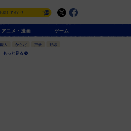
アニメ・漫画
ゲーム
能人
からだ
声優
野球
もっと見る