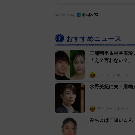
Sponsored by
おすすめニュース
三浦翔平＆桐谷美玲
「え？言わない？」
デイリースポーツ
水野美紀に夫・唐橋
デイリースポーツ
みちょぱ「吸いまん