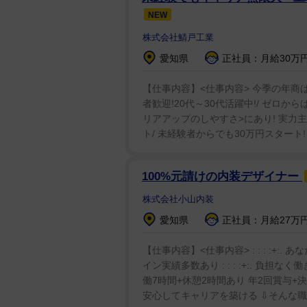
NEW
株式会社鯖戸工業
愛知県
正社員：月給30万円
【仕事内容】<仕事内容> 今季の年商
者歓迎!20代～30代活躍中!/ ゼロか
リアアップのしやすさ>にあり! 実力
ト/ 未経験者からでも30万円スタート! 
100%元請けの内装デザイナー
株式会社小山内装
愛知県
正社員：月給27万円
【仕事内容】<仕事内容> : : : :+
イン実績多数あり : : : :+:. 負
働7時間+休憩2時間あり 年2回賞与+
安心してキャリアを築ける ⇩そんな職場