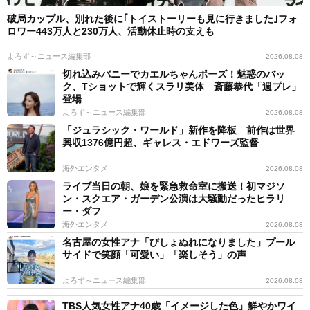
破局カップル、別れた後に｢トイストーリーも見に行きました｣フォ
ロワー443万人と230万人、活動休止時の支えも
よろず～ニュース編集部
2026.08.08
切れ込みバニーでカエルちゃんポーズ！魅惑のバッ
ク、Tショットで輝くスラリ美体 斎藤恭代「週プレ」
登場
よろず～ニュース編集部
2026.08.08
「ジュラシック・ワールド」新作を降板 前作は世界
興収1376億円超、ギャレス・エドワーズ監督
海外エンタメ
2026.08.08
ライブ当日の朝、娘を緊急救命室に搬送！初マジソ
ン・スクエア・ガーデン公演は大騒動だったヒラリ
ー・ダフ
海外エンタメ
2026.08.08
名古屋の女性アナ「びしょぬれになりました」プール
サイドで笑顔「可愛い」「楽しそう」の声
よろず～ニュース編集部
2026.08.08
TBS人気女性アナ40歳「イメージした色」鮮やかワイ