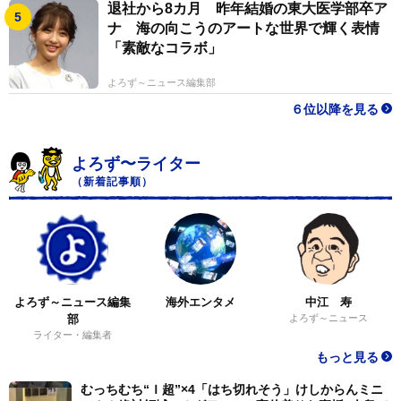
退社から8カ月 昨年結婚の東大医学部卒ア
ナ 海の向こうのアートな世界で輝く表情
「素敵なコラボ」
よろず～ニュース編集部
６位以降を見る
よろず〜ライター
（新着記事順）
よろず～ニュース編集
海外エンタメ
中江 寿
部
よろず～ニュース
ライター・編集者
もっと見る
むっちむち“Ｉ超”×4「はち切れそう」けしからんミニ