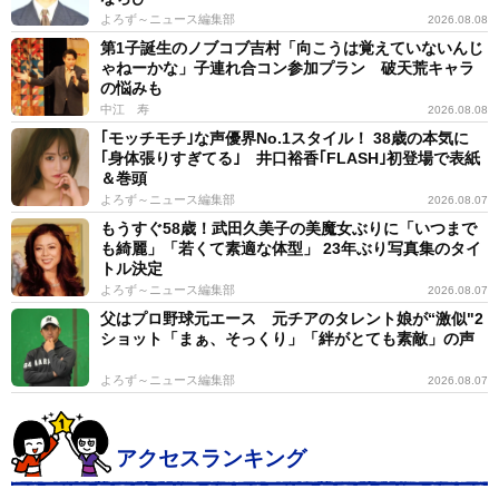
よろず～ニュース編集部
2026.08.08
第1子誕生のノブコブ吉村「向こうは覚えていないんじ
ゃねーかな」子連れ合コン参加プラン 破天荒キャラ
の悩みも
中江 寿
2026.08.08
｢モッチモチ｣な声優界No.1スタイル！ 38歳の本気に
｢身体張りすぎてる｣ 井口裕香｢FLASH｣初登場で表紙
＆巻頭
よろず～ニュース編集部
2026.08.07
もうすぐ58歳！武田久美子の美魔女ぶりに「いつまで
も綺麗」「若くて素適な体型」 23年ぶり写真集のタイ
トル決定
よろず～ニュース編集部
2026.08.07
父はプロ野球元エース 元チアのタレント娘が“激似"2
ショット「まぁ、そっくり」「絆がとても素敵」の声
よろず～ニュース編集部
2026.08.07
アクセスランキング