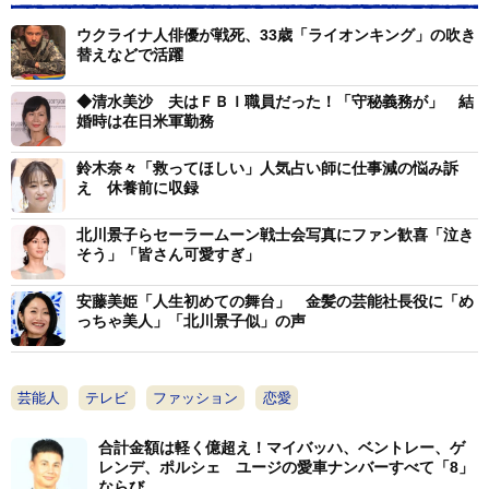
ウクライナ人俳優が戦死、33歳「ライオンキング」の吹き
替えなどで活躍
◆清水美沙 夫はＦＢＩ職員だった！「守秘義務が」 結
婚時は在日米軍勤務
鈴木奈々「救ってほしい」人気占い師に仕事減の悩み訴
え 休養前に収録
北川景子らセーラームーン戦士会写真にファン歓喜「泣き
そう」「皆さん可愛すぎ」
安藤美姫「人生初めての舞台」 金髪の芸能社長役に「め
っちゃ美人」「北川景子似」の声
芸能人
テレビ
ファッション
恋愛
合計金額は軽く億超え！マイバッハ、ベントレー、ゲ
レンデ、ポルシェ ユージの愛車ナンバーすべて「8」
ならび