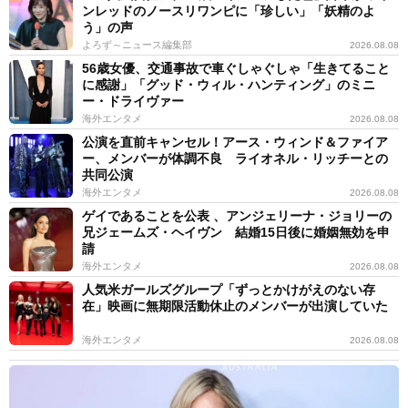
ンレッドのノースリワンピに「珍しい」「妖精のよ
う」の声
よろず～ニュース編集部
2026.08.08
56歳女優、交通事故で車ぐしゃぐしゃ「生きてること
に感謝」「グッド・ウィル・ハンティング」のミニ
ー・ドライヴァー
海外エンタメ
2026.08.08
公演を直前キャンセル！アース・ウィンド＆ファイア
ー、メンバーが体調不良 ライオネル・リッチーとの
共同公演
海外エンタメ
2026.08.08
ゲイであることを公表 、アンジェリーナ・ジョリーの
兄ジェームズ・ヘイヴン 結婚15日後に婚姻無効を申
請
海外エンタメ
2026.08.08
人気米ガールズグループ「ずっとかけがえのない存
在」映画に無期限活動休止のメンバーが出演していた
海外エンタメ
2026.08.08