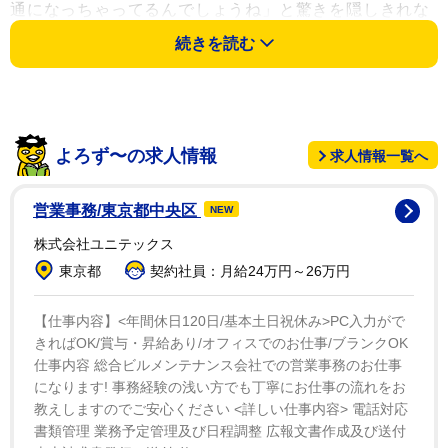
通になっちゃってるんでしょうね」と驚きを隠しきれな
かった。「はるな愛さんは面倒を見るのが好きってこと
続きを読む
じゃないですか」と分析した。
彼氏に物理的に“吸い取られている”はるなを見ながら
沢村は、自身を指して「人の運を吸い取ってるなって思
よろず〜の求人情報
求人情報一覧へ
う時がある」と明かした。みちょぱも続いて「わたしも
そうです。吸いまん」と発言した。
営業事務/東京都中央区
NEW
株式会社ユニテックス
初耳ながらインパクト十分のパワーワードに沢村は
東京都
契約社員：月給24万円～26万円
「吸いまん…」と苦笑い。水野は「そんな言葉ある
の！？」と即座にツッコんだ。沢村は「それ大丈夫な
【仕事内容】<年間休日120日/基本土日祝休み>PC入力がで
の？ピーってならないの」と爆笑。「絶対オンエアして
きればOK/賞与・昇給あり/オフィスでのお仕事/ブランクOK
くださいよ」と念を押していた。
仕事内容 総合ビルメンテナンス会社での営業事務のお仕事
になります! 事務経験の浅い方でも丁寧にお仕事の流れをお
教えしますのでご安心ください <詳しい仕事内容> 電話対応
書類管理 業務予定管理及び日程調整 広報文書作成及び送付