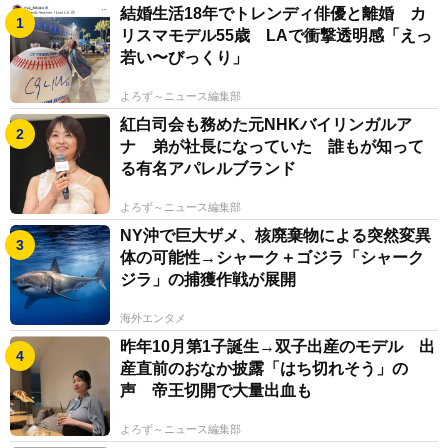
結婚生活18年でトレンディ俳優と離婚 カ
リスマモデル55歳 LAで衝撃透明感「えっ
若い〜びっくり」
よろず～ニュース編集部
紅白司会も務めた元NHKバイリンガルア
ナ 弟が社長になっていた 誰もが知って
る有名アパレルブランド
よろず～ニュース編集部
NY沖で巨大ザメ、核廃棄物による突然変異
体の可能性→シャーク＋ゴジラ「シャーク
ジラ」の捕獲作戦が展開
海外エンタメ
昨年10月第1子誕生→双子出産のモデル 出
産直前のおなか披露「はち切れそう」の
声 帝王切開で大量出血も
よろず～ニュース編集部