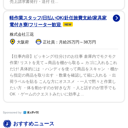
売上請求書発行・送付 仕...
軽作業スタッフ/日払いOK/赴任旅費支給/家具家
電付き寮/フリーター歓迎
NEW
株式会社三花
大阪府
正社員：月給25万円～38万円
【仕事内容】ピッキング/仕分けのお仕事 倉庫内でモクモク
作業! リストを見て→商品を棚から取る→ カゴに入れるこれ
だけ! 具体的には ・ハンディを使って商品をスキャン ・棚か
ら指定の商品を取り出す ・数量を確認して箱に入れる ・出
荷ラベルを貼る こんな方にオススメ ・一人で黙々と作業し
たい方 ・体を動かすのが好きな方 ・人と話すのが苦手でも
OK ・ゲームのクエストみたいに効率よ...
Sponsored by
おすすめニュース