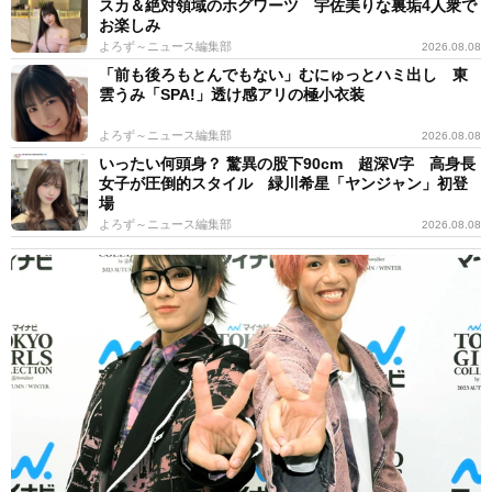
スカ＆絶対領域のホグワーツ 宇佐美りな裏垢4人衆で
お楽しみ
よろず～ニュース編集部
2026.08.08
「前も後ろもとんでもない」むにゅっとハミ出し 東
雲うみ「SPA!」透け感アリの極小衣装
よろず～ニュース編集部
2026.08.08
いったい何頭身？ 驚異の股下90cm 超深V字 高身長
女子が圧倒的スタイル 緑川希星「ヤンジャン」初登
場
よろず～ニュース編集部
2026.08.08