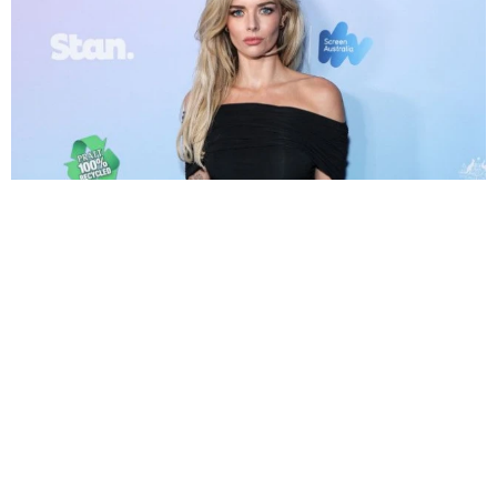
エマ・フロスト役で豪出身のスリラー女優がマーベルに仲間入り
リブート版「X―MEN」
海外エンタメ
2026.08.08
退社から8カ月 昨年結婚の東大医学部卒アナ 海の向
こうのアートな世界で輝く表情「素敵なコラボ」
よろず～ニュース編集部
2026.08.08
課金が止まらない！亡くなった母のサブスク契約って
どう解除したら？「デジタル終活」が有効【FPが解
説】
夢書房
2026.08.08
「エターナルズ」のクメイル・ナンジアニ 「ブラッ