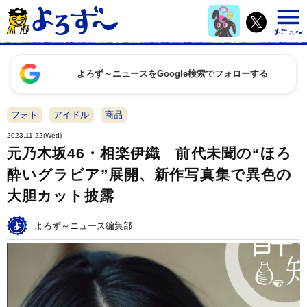
よろず～ニュースをGoogle検索でフォローする
フォト
アイドル
商品
2023.11.22(Wed)
元乃木坂46・相楽伊織 前代未聞の“ほろ
酔いグラビア”展開、新作写真集で異色の
大胆カット披露
よろず～ニュース編集部