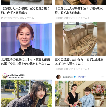
【当選した人が暴露】宝くじ運が動く
【当選した人が暴露】宝くじ運が動く
時、必ずある前触れ
時、必ずある前触れ
PR(合同会社デジタルファーム )
PR(合同会社デジタルファーム )
北川景子の右胸に…ネット羨望と嫉妬
宝くじ当選したいなら、まずは金運を
の嵐「今世で運を使い果たしたな」
上げてから買ってみて
「ガッツリ行っ...
PR(合同会社デジタルファーム )