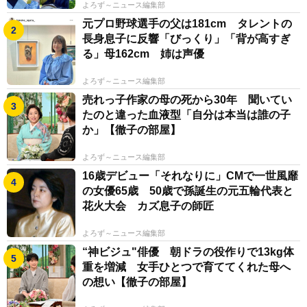
よろず～ニュース編集部
元プロ野球選手の父は181cm タレントの
長身息子に反響「びっくり」「背が高すぎ
る」母162cm 姉は声優
よろず～ニュース編集部
売れっ子作家の母の死から30年 聞いてい
たのと違った血液型「自分は本当は誰の子
か」【徹子の部屋】
よろず～ニュース編集部
16歳デビュー「それなりに」CMで一世風靡
の女優65歳 50歳で孫誕生の元五輪代表と
花火大会 カズ息子の師匠
よろず～ニュース編集部
“神ビジュ"俳優 朝ドラの役作りで13kg体
重を増減 女手ひとつで育ててくれた母へ
の想い【徹子の部屋】