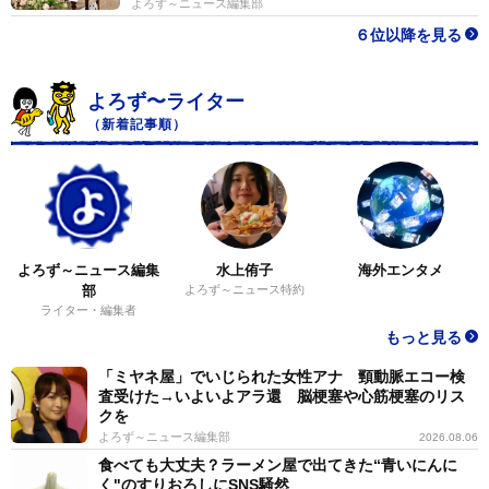
よろず～ニュース編集部
６位以降を見る
よろず〜ライター
（新着記事順）
よろず～ニュース編集
水上侑子
海外エンタメ
部
よろず～ニュース特約
ライター・編集者
もっと見る
「ミヤネ屋」でいじられた女性アナ 頸動脈エコー検
査受けた→いよいよアラ還 脳梗塞や心筋梗塞のリス
クを
よろず～ニュース編集部
2026.08.06
食べても大丈夫？ラーメン屋で出てきた“青いにんに
く"のすりおろしにSNS騒然