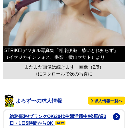
STRiKE!デジタル写真集「相楽伊織 酔いどれ知らず」
（イマジカインフォス、撮影・横山マサト）より
まだまだ画像は続きます。画像（2/6）
↓にスクロールで次の写真に
よろず〜の求人情報
求人情報一覧へ
総務事務/ブランクOK/30代主婦活躍中/松原/週3
日・1日5時間からOK
NEW