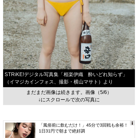
STRiKE!デジタル写真集「相楽伊織 酔いどれ知らず」
（イマジカインフォス、撮影・横山マサト）より
まだまだ画像は続きます。画像（5/6）
↓にスクロールで次の写真に
「風俗前に飲むだけ！」45分で3回戦も余裕！
1日31円で朝まで絶好調
Ads
by