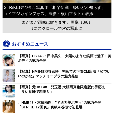
STRiKE!デジタル写真集「相楽伊織 酔いどれ知らず」
（イマジカインフォス、撮影・横山マサト）表紙
まだまだ画像は続きます。画像（3/6）
↓にスクロールで次の写真に
おすすめニュース
【写真】HKT48・田中美久 太陽のような笑顔で魅了！美
ボディの魅力全開
【写真】NMB48渋谷凪咲 初めての下着CM出演「私でい
いのかな」マッチミーブラの魅力発信
【写真】元HKT48・兒玉遥 大胆写真集限定版に手応え
「良い意味で粗削り」
元NMB48・本郷柚巴、”ド迫力美ボディ”の魅力全開
「STRiKE!12回表」表紙＆巻頭で初登場