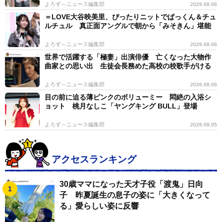
よろず～ニュース編集部
2026.08.06
＝LOVE大谷映美里、ぴったりニットでぱっくん＆チュ
ルチュル 真正面アングルで朝から「みそきん」堪能
よろず～ニュース編集部
2026.08.06
世界で活躍する「極妻」出演俳優 亡くなった大物作
曲家との思い出 生徒会長務めた高校の校歌手がける
よろず～ニュース編集部
2026.08.06
目の前に迫る薄ピンクのボリューミー 悶絶の入浴シ
ョット 桃月なしこ「ヤングキング BULL」登場
よろず～ニュース編集部
2026.08.05
アクセスランキング
30歳ママになった天才子役「渡鬼」日向
子 昨夏誕生の息子の姿に「大きくなって
る」愛らしい姿に反響