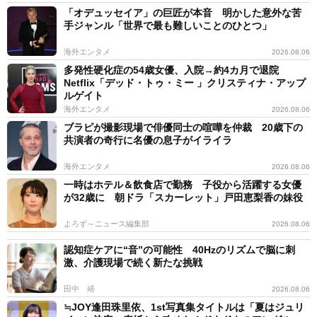
「オデュッセイア」の巨匠が本音 明かした意外な苦
手ジャンル「世界で最も難しいことのひとつ」
海外エンタメ
2026.08.06
多発性硬化症の54歳女優、入院→約4カ月で退院
Netflix「デッド・トゥ・ミー 」クリスティナ・アップ
ルゲイト
海外エンタメ
2026.08.06
ブラピが撮影現場で俳優同士の喧嘩を仲裁 20歳下の
共演者の奇行に名優の息子がイライラ
海外エンタメ
2026.08.06
一時はホテル＆飲食店で勤務 子役から活躍する女優
が32歳に 朝ドラ「スカーレット」戸田恵梨香の妹役
よろず～ニュース編集部
2026.08.06
認知症ケアに“音”の可能性 40Hzのリズムで脳に刺
激、介護現場で続く新たな挑戦
田中 靖
2026.08.06
≒JOY逢田珠里依、1st写真集タイトルは「夏はジュリ