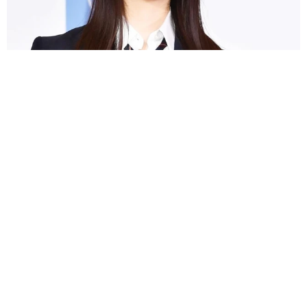
細い白い長い！美人3姉妹の末っ子モデル 脚長&ノースリ夏コーデ
に反響「神に与えられた驚愕のスタイル」
よろず～ニュース編集部
2026.08.05
第1子出産→2カ月でお腹ぺったんこ！筧美和子、ピラ
ティス姿 母の喜びヒシヒシ「ありがとうよ息子」
よろず～ニュース編集部
2026.08.05
17歳少女に「卑猥な画像」送りつけ→謝罪 米ロック
バンド、ギタリストのツアー不参加を発表
海外エンタメ
2026.08.05
16歳デビュー「それなりに」CMで一世風靡の女優65
歳 50歳で孫誕生の元五輪代表と花火大会 カズ息子
の師匠
よろず～ニュース編集部
2026.08.05
ナタリー・ポートマン、お腹ふっくらマタニティフォ