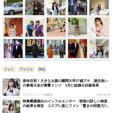
フォト
アイドル
商品
産休目前！大きなお腹の難関大卒37歳アナ 誕生祝い
の麻雀大会が衝撃メンツ 3月に結婚＆妊娠発表
よろず～ニュース編集部
2026.08.06
卵巣嚢腫摘出のインフルエンサー 術後の詳しい検査
の結果を報告 コスプレ姿にファン「驚きの回復力!!」