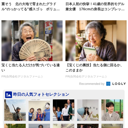
重そう 北の大地で育まれたグラド
日本人初の快挙！41歳の世界的モデル
ル“のっかってる”感スゴっ ボリュー
兼女優 176cmの身長はコンプレック
ミー連発「ア...
スだっ...
宝くじ当たる人だけが気づいている違
【宝くじの裏技】当たる側に回るか、
い
このままか
PR(合同会社デジタルファーム )
PR(合同会社デジタルファーム )
Recommended by
昨日の人気フォトセレクション