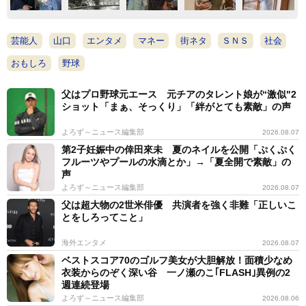
芸能人
山口
エンタメ
マネー
街ネタ
ＳＮＳ
社会
おもしろ
野球
父はプロ野球元エース 元チアのタレント娘が“激似"2
ショット「まぁ、そっくり」「絆がとても素敵」の声
よろず～ニュース編集部
2026.08.07
第2子妊娠中の倖田來未 夏のネイルを公開「ぷくぷく
フルーツやプールの水滴とか」→「夏全開で素敵」の
声
よろず～ニュース編集部
2026.08.07
父は超大物の2世米俳優 共演者を強く非難「正しいこ
とをしろってこと」
海外エンタメ
2026.08.07
ベストスコア70のゴルフ美女が大胆解放！面積少なめ
衣装からのぞく深い谷 一ノ瀬のこ｢FLASH｣異例の2
週連続登場
よろず～ニュース編集部
2026.08.06