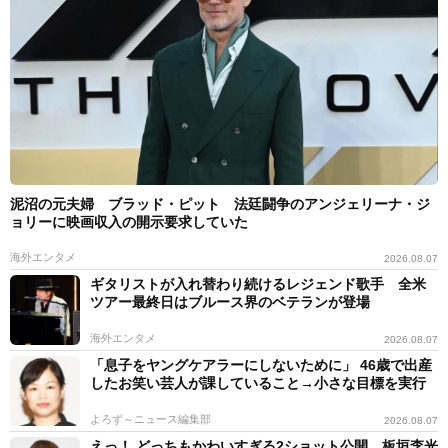
泥沼の元夫婦 ブラッド・ピット 法廷闘争のアンジェリーナ・ジ
ョリーに映画収入の開示要求していた
海外エンタメ
2026.08.07
ギタリストが入れ替わり続けるレジェンド歌手 全米
ツアー最終日はブルース界のベテランが登場
海外エンタメ
2026.08.07
「息子をヤングケアラーにしないために」 46歳で出産
したお笑い芸人が課していること→小さな目標を実行
よろず～ニュース編集部
2026.08.07
えっ！ どっちもかわいすぎる2ショット公開 板垣李光