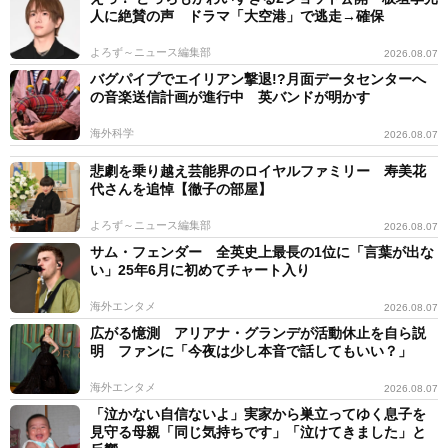
人に絶賛の声 ドラマ「大空港」で逃走→確保
よろず～ニュース編集部
2026.08.07
バグパイプでエイリアン撃退!?月面データセンターへ
の音楽送信計画が進行中 英バンドが明かす
海外科学
2026.08.07
悲劇を乗り越え芸能界のロイヤルファミリー 寿美花
代さんを追悼【徹子の部屋】
よろず～ニュース編集部
2026.08.07
サム・フェンダー 全英史上最長の1位に「言葉が出な
い」25年6月に初めてチャート入り
海外エンタメ
2026.08.07
広がる憶測 アリアナ・グランデが活動休止を自ら説
明 ファンに「今夜は少し本音で話してもいい？」
海外エンタメ
2026.08.07
「泣かない自信ないよ」実家から巣立ってゆく息子を
見守る母親「同じ気持ちです」「泣けてきました」と