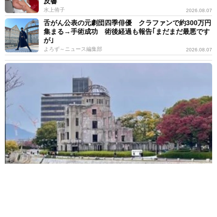
反響
水上侑子
2026.08.07
舌がん公表の元劇団四季俳優 クラファンで約300万円
集まる→手術成功 術後経過も報告｢まだまだ最悪です
が｣
よろず～ニュース編集部
2026.08.07
広島出身アイドル「被爆ピアノ」で「見上げてごらん夜の星を」披
露 平和願う楽曲も発売、Juice＝Juice段原瑠々
よろず～ニュース編集部
2026.08.07