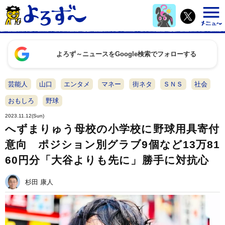
よろず～ニュースをGoogle検索でフォローする
芸能人
山口
エンタメ
マネー
街ネタ
ＳＮＳ
社会
おもしろ
野球
2023.11.12(Sun)
へずまりゅう母校の小学校に野球用具寄付
意向 ポジション別グラブ9個など13万81
60円分「大谷よりも先に」勝手に対抗心
杉田 康人