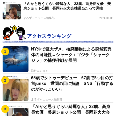
「AIかと思うぐらい綺麗な人」22歳、高身長女優 美
肩ショット公開 長岡花火大会抽選当たって満喫
よろず～ニュース編集部
2026.08.06
アクセスランキング
NY沖で巨大ザメ、核廃棄物による突然変異
体の可能性→シャーク＋ゴジラ「シャーク
ジラ」の捕獲作戦が展開
海外エンタメ
65歳でタトゥーデビュー 67歳で3つ目の打
首junko 世間の目に持論 SNS「行動する
のがかっこいい」
よろず～ニュース編集部
「AIかと思うぐらい綺麗な人」22歳、高身
長女優 美肩ショット公開 長岡花火大会