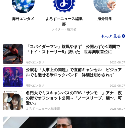
海外エンタメ
よろず～ニュース編集
海外科学
部
ライター・編集者
もっと見る
「スパイダーマン」旋風やまず 公開わずか1週間で
「トイ・ストーリー5」抜いた 世界興収首位に
海外エンタメ
2026.08.07
公演を「人事上の問題」で直前キャンセル ビジュア
ルでも魅せる米ロックバンド 詳細は明かされず
海外エンタメ
2026.08.07
名門大でミスキャンパスのTBS「サンモニ」アナ 夜
の街でオフショット公開→「ノースリーブ、細〜、可
愛い」
よろず～ニュース編集部
2026.08.07