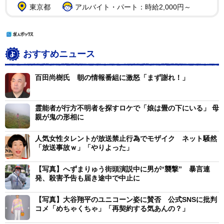
東京都
アルバイト・パート：時給2,000円～
おすすめニュース
百田尚樹氏 朝の情報番組に激怒「まず謝れ！」
霊能者が行方不明者を探すロケで「娘は畳の下にいる」 母
親が鬼の形相に
人気女性タレントが放送禁止行為でモザイク ネット騒然
「放送事故ｗ」「やりよった」
【写真】へずまりゅう街頭演説中に男が“襲撃” 暴言連
発、殺害予告も届き途中で中止に
【写真】大谷翔平のユニコーン姿に賛否 公式SNSに批判
コメ「めちゃくちゃ」「再契約する気あんの？」