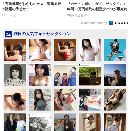
「万馬券率がおかしいｗｗ」競馬界隈
『カートン買い、ダメ。ゼッタイ。』
で話題の予想サイト
年間11万円節約の新型タバコが爆売れ
PR(ルーツ)
PR(株式会社HAL)
Recommended by
昨日の人気フォトセレクション