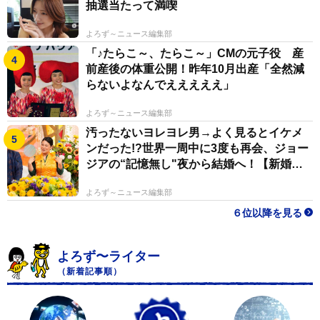
抽選当たって満喫
よろず～ニュース編集部
「♪たらこ～、たらこ～」CMの元子役 産
前産後の体重公開！昨年10月出産「全然減
らないよなんでえええええ」
よろず～ニュース編集部
汚ったないヨレヨレ男→よく見るとイケメ
ンだった!?世界一周中に3度も再会、ジョー
ジアの“記憶無し"夜から結婚へ！【新婚さ
ん】
よろず～ニュース編集部
６位以降を見る
よろず〜ライター
（新着記事順）