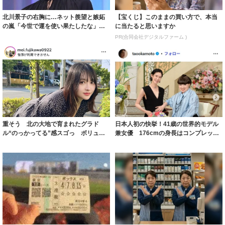
北川景子の右胸に…ネット羨望と嫉妬
【宝くじ】このままの買い方で、本当
の嵐「今世で運を使い果たしたな」
に当たると思いますか
「ガッツリ行っ...
PR(合同会社デジタルファーム )
重そう 北の大地で育まれたグラド
日本人初の快挙！41歳の世界的モデル
ル“のっかってる”感スゴっ ボリュー
兼女優 176cmの身長はコンプレック
ミー連発「ア...
スだっ...