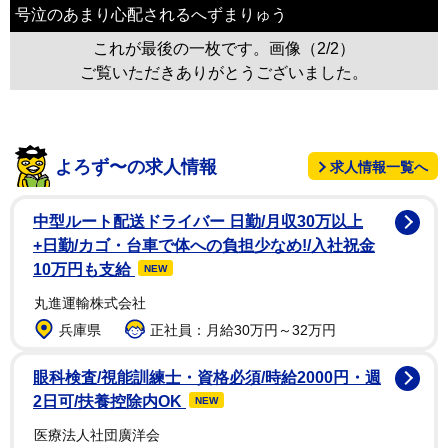
号泣のあまり心配されるへずまりゅう
これが最後の一枚です。画像（2/2）
ご覧いただきありがとうございました。
よろず〜の求人情報
求人情報一覧へ
中型ルート配送ドライバー 日勤/月収30万以上
+日勤/カゴ・台車で体への負担少なめ!/入社祝金
10万円も支給
NEW
丸進運輸株式会社
兵庫県
正社員：月給30万円～32万円
眼科検査/視能訓練士・資格必須/時給2000円・週
2日可/扶養控除内OK
NEW
医療法人社団廣洋会