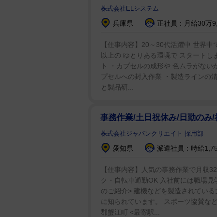
株式会社ELシステム
兵庫県
正社員：月給30万9,
【仕事内容】20～30代活躍中 世界中
以上の ゆとりある環境で スタートし
ト ・カプセルの成形や 色ムラがない
プセルへの封入作業 ・製造ラインの清
と製品研...
事務作業/土日祝休み/日勤のみ
株式会社ジャパンクリエイト 採用部
愛知県
派遣社員：時給1,7
【仕事内容】人気の事務作業で月収32
ク・自転車通勤OK 入社前には職場見
のご紹介> 建機などを製造されている
に知られています。 スポーツ協賛など
郡蟹江町 <最寄駅...