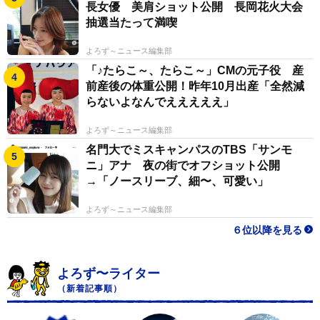
長女優 美肩ショット公開 長岡花火大会
抽選当たって満喫
よろず～ニュース編集部
「♪たらこ～、たらこ～」CMの元子役 産
前産後の体重公開！昨年10月出産「全然減
らないよなんでえええええ」
よろず～ニュース編集部
名門大でミスキャンパスのTBS「サンモ
ニ」アナ 夜の街でオフショット公開
→「ノースリーブ、細〜、可愛い」
よろず～ニュース編集部
６位以降を見る
よろず〜ライター
（新着記事順）