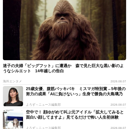
迷子の夫婦「ビッグフット」に遭遇か 森で見た巨大な黒い影のよ
うなシルエット 14年越しの告白
海外エンタメ
2026.08.07
25歳女優、腹筋バッキバキ ミスマガ特別賞→5年後の
努力の成果「AIに負けないっ」生身で勝負の大島璃乃
よろず～ニュース編集部
2026.08.07
空中で！ 顔ゆがめて叫ぶ元アイドル「拡大してみると
面白い顔してますよ」見てるだけで怖い人生初体験
よろず～ニュース編集部
2026.08.07