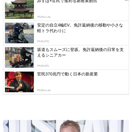
みずほ×官民で進める新産業創出
Ads
by
PR(Blue Lab)
logly
安定の自立4輪EV。免許返納後の移動や小さな
軽トラ代わりに
PR(BLAZE)
坂道もスムーズに登坂。免許返納後の日常を支
えるシニアカー
PR(BLAZE)
官民370兆円で動く日本の新産業
PR(Blue Lab)