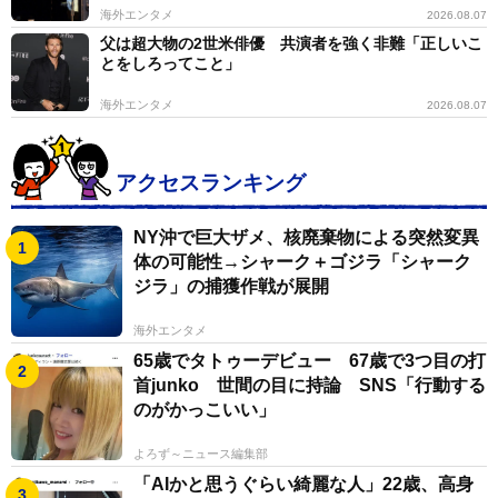
海外エンタメ
2026.08.07
父は超大物の2世米俳優 共演者を強く非難「正しいこ
とをしろってこと」
海外エンタメ
2026.08.07
アクセスランキング
NY沖で巨大ザメ、核廃棄物による突然変異
体の可能性→シャーク＋ゴジラ「シャーク
ジラ」の捕獲作戦が展開
海外エンタメ
65歳でタトゥーデビュー 67歳で3つ目の打
首junko 世間の目に持論 SNS「行動する
のがかっこいい」
よろず～ニュース編集部
「AIかと思うぐらい綺麗な人」22歳、高身