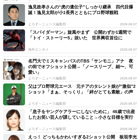
逸見政孝さんの“虎の遺伝子”しっかり継承 四代目爆
誕！逸見太郎が小1長男とともにプロ野球観戦
よろず～ニュース編集部
2026.08.07
「スパイダーマン」旋風やまず 公開わずか1週間で
「トイ・ストーリー5」抜いた 世界興収首位に
海外エンタメ
2026.08.07
名門大でミスキャンパスのTBS「サンモニ」アナ 夜
の街でオフショット公開→「ノースリーブ、細〜、可
愛い」
よろず～ニュース編集部
2026.08.07
父はプロ野球元エース 元チアのタレント娘が“激似"2
ショット「まぁ、そっくり」「絆がとても素敵」の声
よろず～ニュース編集部
2026.08.07
「息子をヤングケアラーにしないために」 46歳で出産
したお笑い芸人が課していること→小さな目標を実行
よろず～ニュース編集部
2026.08.07
えっ！ どっちもかわいすぎる2ショット公開 板垣李光