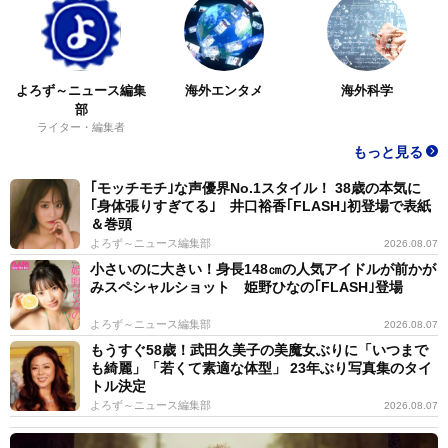
よろず～ニュース編集
海外エンタメ
海外科学
部
ライター・編集者
もっと見る
｢モッチモチ｣な声優界No.1スタイル！ 38歳の本気に
｢身体張りすぎてる｣ 井口裕香｢FLASH｣初登場で表紙
＆巻頭
よろず～ニュース編集部
2026.08.07
小さいのに大きい！身長148㎝の人気アイドルが前かが
みスペシャルショット 姫野ひなの｢FLASH｣登場
よろず～ニュース編集部
2026.08.07
もうすぐ58歳！武田久美子の美魔女ぶりに「いつまで
も綺麗」「若くて素適な体型」 23年ぶり写真集のタイ
トル決定
よろず～ニュース編集部
2026.08.07