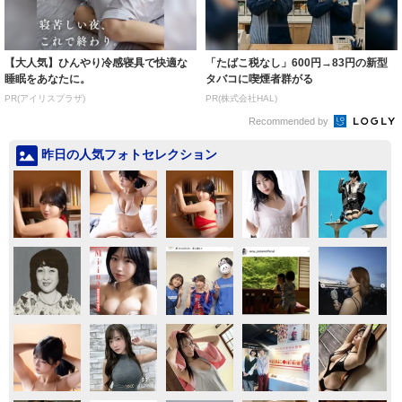
【大人気】ひんやり冷感寝具で快適な
「たばこ税なし」600円→83円の新型
睡眠をあなたに。
タバコに喫煙者群がる
PR(アイリスプラザ)
PR(株式会社HAL)
Recommended by
昨日の人気フォトセレクション