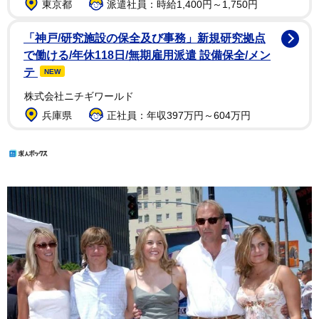
東京都
派遣社員：時給1,400円～1,750円
「神戸/研究施設の保全及び事務」新規研究拠点
で働ける/年休118日/無期雇用派遣 設備保全/メン
テ
NEW
株式会社ニチギワールド
兵庫県
正社員：年収397万円～604万円