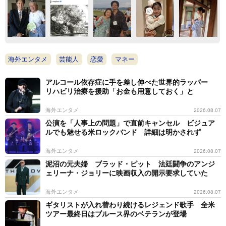
海外エンタメ
芸能人
恋愛
マネー
アルコール依存症に手を差し伸べた世界的ラッパー
リハビリ治療を援助「お金も用意しておく」と
海外エンタメ
2026.08.07
公演を「人事上の問題」で直前キャンセル ビジュア
ルでも魅せる米ロックバンド 詳細は明かされず
海外エンタメ
2026.08.07
泥沼の元夫婦 ブラッド・ピット 法廷闘争のアンジ
ェリーナ・ジョリーに映画収入の開示要求していた
海外エンタメ
2026.08.07
ギタリストが入れ替わり続けるレジェンド歌手 全米
ツアー最終日はブルース界のベテランが登場