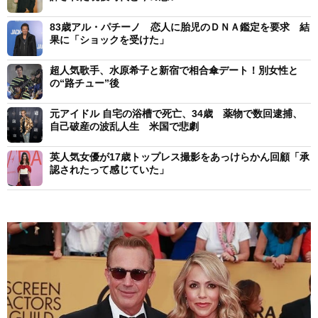
83歳アル・パチーノ 恋人に胎児のＤＮＡ鑑定を要求 結
果に「ショックを受けた」
超人気歌手、水原希子と新宿で相合傘デート！別女性と
の“路チュー”後
元アイドル 自宅の浴槽で死亡、34歳 薬物で数回逮捕、
自己破産の波乱人生 米国で悲劇
英人気女優が17歳トップレス撮影をあっけらかん回顧「承
認されたって感じていた」