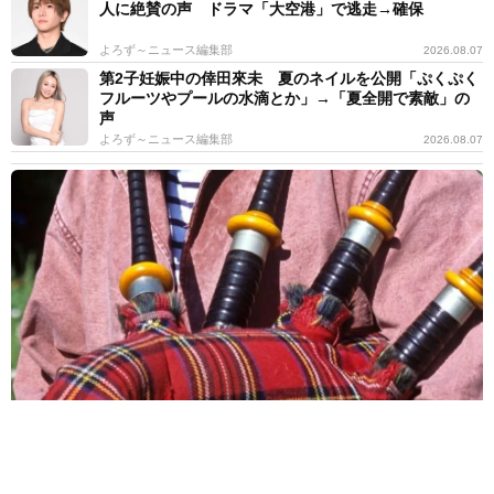
人に絶賛の声 ドラマ「大空港」で逃走→確保
よろず～ニュース編集部
2026.08.07
第2子妊娠中の倖田來未 夏のネイルを公開「ぷくぷく
フルーツやプールの水滴とか」→「夏全開で素敵」の
声
よろず～ニュース編集部
2026.08.07
バグパイプでエイリアン撃退!?月面データセンターへの音楽送信計
画が進行中 英バンドが明かす