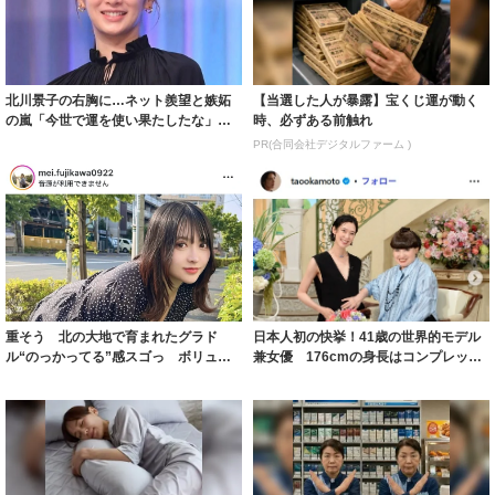
北川景子の右胸に…ネット羨望と嫉妬
【当選した人が暴露】宝くじ運が動く
の嵐「今世で運を使い果たしたな」
時、必ずある前触れ
「ガッツリ行っ...
PR(合同会社デジタルファーム )
重そう 北の大地で育まれたグラド
日本人初の快挙！41歳の世界的モデル
ル“のっかってる”感スゴっ ボリュー
兼女優 176cmの身長はコンプレック
ミー連発「ア...
スだっ...