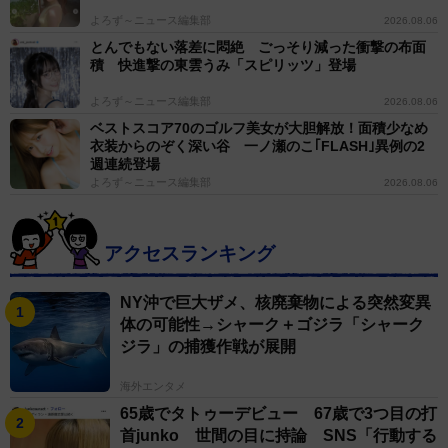
よろず～ニュース編集部
2026.08.06
とんでもない落差に悶絶 ごっそり減った衝撃の布面
積 快進撃の東雲うみ「スピリッツ」登場
よろず～ニュース編集部
2026.08.06
ベストスコア70のゴルフ美女が大胆解放！面積少なめ
衣装からのぞく深い谷 一ノ瀬のこ｢FLASH｣異例の2
週連続登場
よろず～ニュース編集部
2026.08.06
アクセスランキング
NY沖で巨大ザメ、核廃棄物による突然変異
体の可能性→シャーク＋ゴジラ「シャーク
ジラ」の捕獲作戦が展開
海外エンタメ
65歳でタトゥーデビュー 67歳で3つ目の打
首junko 世間の目に持論 SNS「行動する