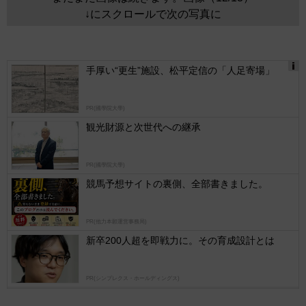
↓にスクロールで次の写真に
手厚い“更生”施設、松平定信の「人足寄場」
Ads
by
PR(國學院大學)
logly
観光財源と次世代への継承
PR(國學院大學)
競馬予想サイトの裏側、全部書きました。
PR(他力本願運営事務局)
新卒200人超を即戦力に。その育成設計とは
PR(シンプレクス・ホールディングス)