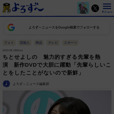
よろず～ニュースをGoogle検索でフォローする
フォト
芸能人
商品
テレビ
スポーツ
2023.06.18(Sun)
ちとせよしの 魅力的すぎる先輩を熱
演 新作DVDで大胆に躍動「先輩らしいこ
とをしたことがないので新鮮」
よろず～ニュース編集部