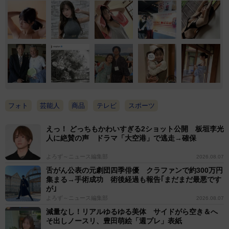
フォト
芸能人
商品
テレビ
スポーツ
えっ！ どっちもかわいすぎる2ショット公開 板垣李光
人に絶賛の声 ドラマ「大空港」で逃走→確保
よろず～ニュース編集部
2026.08.07
舌がん公表の元劇団四季俳優 クラファンで約300万円
集まる→手術成功 術後経過も報告｢まだまだ最悪です
が｣
よろず～ニュース編集部
2026.08.07
減量なし！リアルゆるゆる美体 サイドがら空き＆へ
そ出しノースリ、豊田萌絵「週プレ」表紙