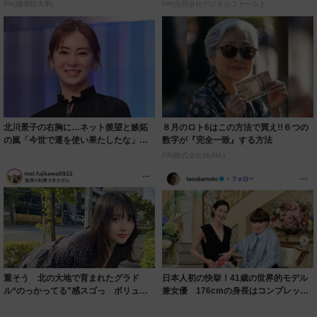
PR(國學院大學)
PR(合同会社デジタルファーム )
北川景子の右胸に…ネット羨望と嫉妬
８月のロト6はこの方法で買え!!６つの
の嵐「今世で運を使い果たしたな」
数字が『完全一致』する方法
「ガッツリ行っ...
PR(株式会社MURA)
重そう 北の大地で育まれたグラド
日本人初の快挙！41歳の世界的モデル
ル“のっかってる”感スゴっ ボリュー
兼女優 176cmの身長はコンプレック
ミー連発「ア...
スだっ...