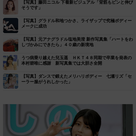
【写真】藤田ニコル 下着新ビジュアル「背筋もピンと伸び
そうです」
【写真】グラドル和地つかさ、ライザップで究極ボディー
メークに成功
【写真】元アナグラドル塩地美澄 新作写真集「ハートをわ
しづかみにできたら」４０歳の新境地
うつ病乗り越えた兒玉遥 ＨＫＴ４８同期で卒業を発表の
本村碧唯に感謝 新写真集では大胆さ全開
【写真】ダンスで鍛えたメリハリボディー 七瀬リズ「セ
ーラー服がうれしかった」