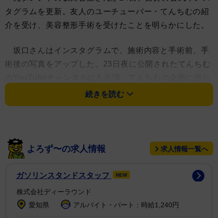
タグラムを更新。友人のユーチューバー・てんちむの紹
介を受け、美容整形手術を受けたことを明らかにした。
坂口さんはインスタグラムで、施術内容と手術前、手
術後の写真をアップした。23日夜に公開されたてんちむ
のYouTubeチャンネルにも出演。てんちむの企画に自ら
応募して美容整形手術を受けたことを明かし、手術の様
続きを読む
子を一部〝実況中継〟した。
整形医のカウンセリングを受け、目のクマ取り、額こ
めかみ脂肪注入、頬とあご下の脂肪吸引、ジョールファ
よろず〜の求人情報
求人情報一覧へ
ット、糸リフト、唇ヒアルロン酸、鼻整形の手術を受け
ることを決定。だが、鼻整形の手術を開始した直後に、
ガソリンスタンドスタッフ
NEW
事前のカウンセリングで申告していなかった手術歴があ
株式会社ディーラウンド
る可能性が高まったため、鼻整形のみ中止した。
愛知県
アルバイト・パート：時給1,240円