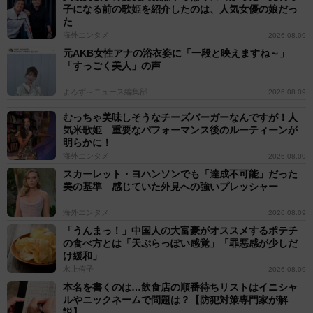
子になる前の歌姫を紹介したのは、人気女優の娘だっ
た
海外エンタメ
2026.08.09
元AKB女性アナの浴衣姿に「一段と映えますね～」
「すっごく美人」の声
よろず～ニュース編集部
2026.08.09
むっちゃ美味しそうなチーズバーガーなんですが！人
気米歌姫 重要なパフォーマンス後のルーティーンが
明らかに！
海外エンタメ
2026.08.09
スカーレット・ヨハンソンでも「達成不可能」だった
美の基準 感じていた外見への強いプレッシャー
海外エンタメ
2026.08.09
「うんまっ！」中国人の大富豪がオススメするポテチ
の食べ方とは「天ぷらっぽい感覚」「罪悪感が少しだ
け緩和」
水上侑子
2026.08.09
本名を書くのは…飲食店の順番待ちリストはイニシャ
ルやニックネームで問題は？【防犯対策専門家が解
説】