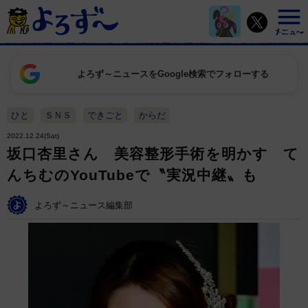
よろず～ニュースをGoogle検索でフォローする
ひと
ＳＮＳ
できごと
からだ
2022.12.24(Sat)
坂口杏里さん 美容整形手術を明かす て
んちむのYouTubeで〝実況中継〟も
よろず～ニュース編集部