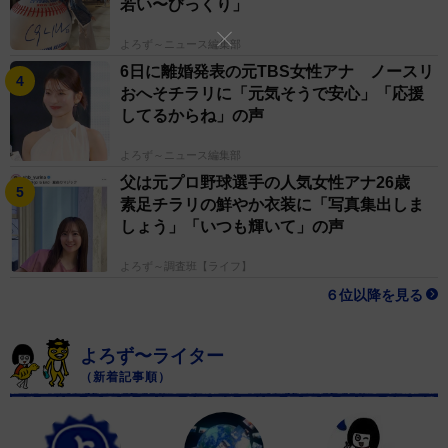
若い〜びっくり」
よろず～ニュース編集部
6日に離婚発表の元TBS女性アナ ノースリ
おへそチラリに「元気そうで安心」「応援
してるからね」の声
よろず～ニュース編集部
父は元プロ野球選手の人気女性アナ26歳
素足チラリの鮮やか衣装に「写真集出しま
しょう」「いつも輝いて」の声
よろず～調査班【ライフ】
６位以降を見る
よろず〜ライター
（新着記事順）