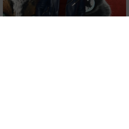
生まれ故郷に戻ったハリウッドきってのセクシー俳優 自身の心臓
発作を「最高の出来事」と語った理由
海外エンタメ
2026.08.09
人気ドラマのキャストが再集結？ 思わせぶりなミーシ
ャ・バートン 終了から10年「どうなるかしらね」
海外エンタメ
2026.08.09
いったい何頭身？ 驚異の股下90cm 超深V字 高身長
女子が圧倒的スタイル 緑川希星「ヤンジャン」初登
場
よろず～ニュース編集部
2026.08.08
破局カップル、別れた後に｢トイストーリーも見に行き
ました｣フォロワー443万人と230万人、活動休止時の
支えも
よろず～ニュース編集部
2026.08.08
「ジュラシック・ワールド」新作を降板 前作は世界
興収1376億円超、ギャレス・エドワーズ監督