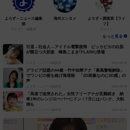
よろず～ニュース編集
海外エンタメ
よろず～調査班【ライ
部
フ】
ライター・編集者
ライター
もっと見る
引退→社会人→アイドル電撃復帰 ピッカピカの白肌
が際立つ大胆姿 峰島こまき｢FLASH｣登場
よろず～ニュース編集部
2026.08.09
グラビア話題の44歳・竹中知華アナ「暴風警報解除」
でワンピの裾を絡げ海堪能 「2D画像なのに3D感」の
声
よろず～ニュース編集部
2026.08.09
「高速で追突された」女性フリーアナが災難続き 納
車1年のレンジローバーにドン！7月にはパンク、大転
倒も
よろず～ニュース編集部
2026.08.09