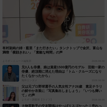
有村架純の姉・藍里「また行きたい」タンクトップで金沢、富山を
満喫「横顔きれい」「素敵な時間」の声
よろず～ニュース編集部
2026.08.09
兄3人も俳優、娘は資産1500億円のモデル 芸能一家の
俳優、絶頂期に消えた理由は「トム・クルーズになり
たくなかったから」
海外エンタメ
2026.08.09
父は元プロ野球選手の人気女性アナ26歳 素足チラリ
の鮮やか衣装に「写真集出しましょう」「いつも輝い
て」の声
よろず～調査班【ライフ】
2026.08.09
大物英歌手の交友関係はやっぱりスゴかった！売れっ