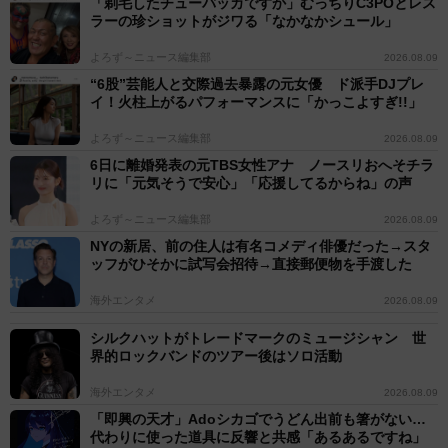
「剃毛したチューバッカですか」むっちりC3POとレス
ラーの珍ショットがジワる「なかなかシュール」
よろず～ニュース編集部
2026.08.09
“6股”芸能人と交際過去暴露の元女優 ド派手DJプレ
イ！火柱上がるパフォーマンスに「かっこよすぎ!!」
よろず～ニュース編集部
2026.08.09
6日に離婚発表の元TBS女性アナ ノースリおへそチラ
リに「元気そうで安心」「応援してるからね」の声
よろず～ニュース編集部
2026.08.09
NYの新居、前の住人は有名コメディ俳優だった→スタ
ッフがひそかに試写会招待→直接郵便物を手渡した
海外エンタメ
2026.08.09
シルクハットがトレードマークのミュージシャン 世
界的ロックバンドのツアー後はソロ活動
海外エンタメ
2026.08.09
「即興の天才」Adoシカゴでうどん出前も箸がない…
代わりに使った道具に反響と共感「あるあるですね」