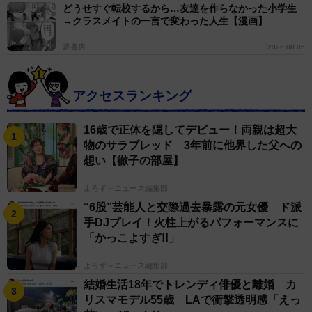
どうせすぐ転校するから…友達を作らなかった小学生
→クラスメイトの一言で変わった人生【漫画】
夢書房
2026.08.05
アクセスランキング
16歳で正体を隠してデビュー！両親は超大
物のサラブレッド 3年前に他界した父への
想い【徹子の部屋】
よろず～ニュース編集部
“6股”芸能人と交際過去暴露の元女優 ド派
手DJプレイ！火柱上がるパフォーマンスに
「かっこよすぎ!!」
よろず～ニュース編集部
結婚生活18年でトレンディ俳優と離婚 カ
リスマモデル55歳 LAで衝撃透明感「えっ