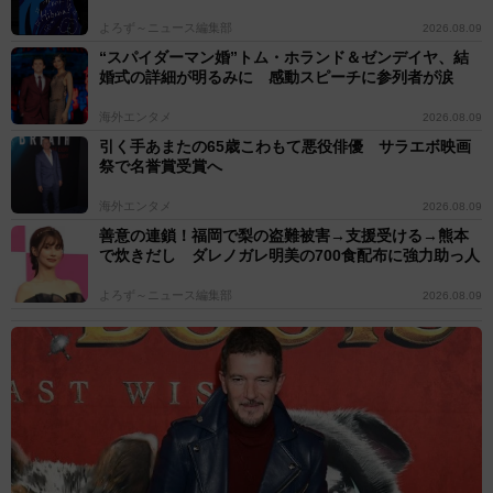
よろず～ニュース編集部
2026.08.09
“スパイダーマン婚”トム・ホランド＆ゼンデイヤ、結
婚式の詳細が明るみに 感動スピーチに参列者が涙
海外エンタメ
2026.08.09
引く手あまたの65歳こわもて悪役俳優 サラエボ映画
祭で名誉賞受賞へ
海外エンタメ
2026.08.09
善意の連鎖！福岡で梨の盗難被害→支援受ける→熊本
で炊きだし ダレノガレ明美の700食配布に強力助っ人
よろず～ニュース編集部
2026.08.09