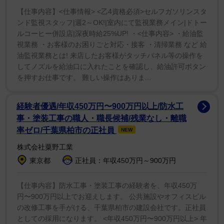
鼻のヒアルロン酸を溶かす注射では「痛くて泣いた」
【仕事内容】<仕事情報> <乙4資格必須>セルフガソリンスタ
というが、その他は痛みもなく終了。術後数日のダウン
ンド監視スタッフ|週2～OK!|室内にて監視業務メイン|ドトー
タイムでは「腫れで眠れなかったりとかいろいろあっ
ルコーヒー併設店|深夜時給25%UP! ・<仕事内容> ・給油監
視業務 ・お客様のお困りごと対応・接客 ・清掃業務 など 給
た」としつつ、術後約1カ月の顔を公開。てんちむに
油監視業務とは! 来店したお客様がタッチパネル等の操作を
「穏やかになった。しゃべり方も穏やかになった」と言
してノズルを給油口に入れたことを確認し、給油許可ボタン
われ「人間変わった？」と笑った。
を押すお仕事です。 難しい操作はありま...
整形手術を終えた感想を「スッキリしました。別人み
経験者優遇/年収450万円〜900万円以上/防水工
たいで。最初のダウンタイムはちょっとしんどかったん
事・塗装工事の職人・職長候補/残業なし・離職
ですけどそれを乗り切ればこんなにきれいになるんだな
率ゼロ/千葉県柏市の正社員
NEW
と思いました」とニッコリ。出来栄えに「120点で
株式会社粟野工業
す！」と胸を張った。
東京都
正社員：年収450万円～900万円
【仕事内容】防水工事・塗装工事の経験者を、年収450万
円〜900万円以上でお迎えします。 公共施設やオフィスビル
の改修工事を手がける、千葉県柏市の建設会社です。正社員
としての採用になります。 <年収450万円〜900万円以上> 年