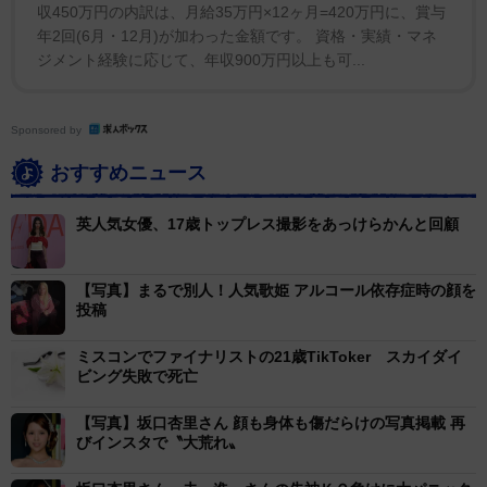
収450万円の内訳は、月給35万円×12ヶ月=420万円に、賞与
年2回(6月・12月)が加わった金額です。 資格・実績・マネ
ジメント経験に応じて、年収900万円以上も可...
Sponsored by
おすすめニュース
英人気女優、17歳トップレス撮影をあっけらかんと回顧
【写真】まるで別人！人気歌姫 アルコール依存症時の顔を
投稿
ミスコンでファイナリストの21歳TikToker スカイダイ
ビング失敗で死亡
【写真】坂口杏里さん 顔も身体も傷だらけの写真掲載 再
びインスタで〝大荒れ〟