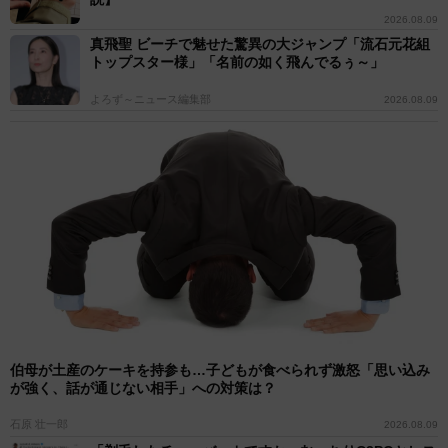
2026.08.09
真飛聖 ビーチで魅せた驚異の大ジャンプ「流石元花組
トップスター様」「名前の如く飛んでるぅ～」
よろず～ニュース編集部
2026.08.09
伯母が土産のケーキを持参も…子どもが食べられず激怒「思い込み
が強く、話が通じない相手」への対策は？
石原 壮一郎
2026.08.09