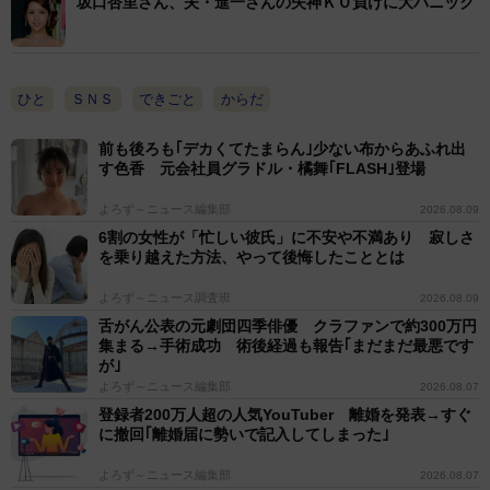
坂口杏里さん、夫・進一さんの失神ＫＯ負けに大パニック
ひと
ＳＮＳ
できごと
からだ
前も後ろも｢デカくてたまらん｣少ない布からあふれ出
す色香 元会社員グラドル・橘舞｢FLASH｣登場
よろず～ニュース編集部
2026.08.09
6割の女性が「忙しい彼氏」に不安や不満あり 寂しさ
を乗り越えた方法、やって後悔したこととは
よろず～ニュース調査班
2026.08.09
舌がん公表の元劇団四季俳優 クラファンで約300万円
集まる→手術成功 術後経過も報告｢まだまだ最悪です
が｣
よろず～ニュース編集部
2026.08.07
登録者200万人超の人気YouTuber 離婚を発表→すぐ
に撤回｢離婚届に勢いで記入してしまった｣
よろず～ニュース編集部
2026.08.07