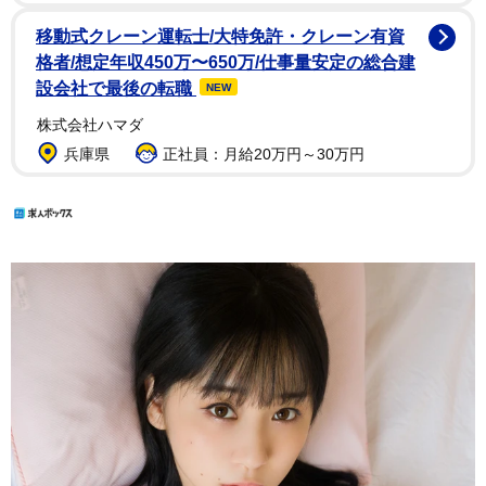
移動式クレーン運転士/大特免許・クレーン有資
格者/想定年収450万〜650万/仕事量安定の総合建
設会社で最後の転職
NEW
株式会社ハマダ
兵庫県
正社員：月給20万円～30万円