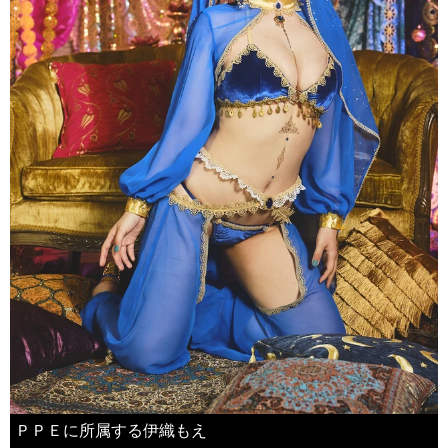
ＰＰＥに所属する伊織もえ