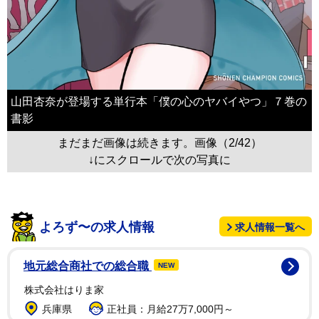
山田杏奈が登場する単行本「僕の心のヤバイやつ」７巻の
書影
まだまだ画像は続きます。画像（2/42）
↓にスクロールで次の写真に
よろず〜の求人情報
求人情報一覧へ
地元総合商社での総合職
NEW
株式会社はりま家
兵庫県
正社員：月給27万7,000円～