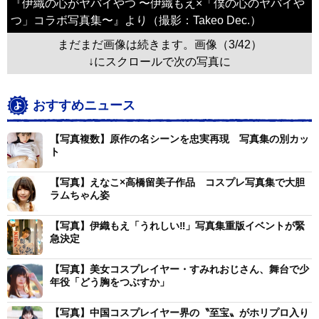
『伊織の心がヤバイやつ 〜伊織もえ×「僕の心のヤバイや
つ」コラボ写真集〜』より（撮影：Takeo Dec.）
まだまだ画像は続きます。画像（3/42）
↓にスクロールで次の写真に
おすすめニュース
【写真複数】原作の名シーンを忠実再現 写真集の別カッ
ト
【写真】えなこ×高橋留美子作品 コスプレ写真集で大胆
ラムちゃん姿
【写真】伊織もえ「うれしい‼」写真集重版イベントが緊
急決定
【写真】美女コスプレイヤー・すみれおじさん、舞台で少
年役「どう胸をつぶすか」
【写真】中国コスプレイヤー界の〝至宝〟がホリプロ入り