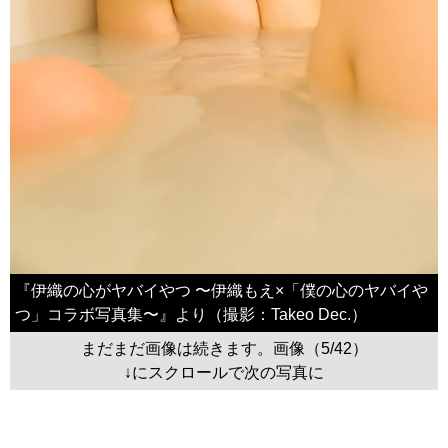
『伊織の心がヤバイやつ 〜伊織もえ×「僕の心のヤバイや
つ」コラボ写真集〜』より（撮影：Takeo Dec.）
まだまだ画像は続きます。画像（5/42）
↓にスクロールで次の写真に