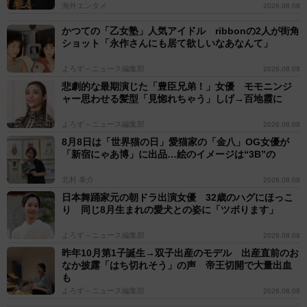
海外エンタメ
2026.08.08
かつての「乙女塾」人気アイドル ribbonの2人が街角
ショット「永作さんにも居て欲しいなあなんて」
よろず～ニュース編集部
2026.08.08
悲劇的な最期演じた「豊臣兄弟！」女優 モモニンジ
ャー思わせる髪型「見惚れちゃう」しげ→百地霞に
よろず～ニュース編集部
2026.08.08
8月8日は「世界猫の日」愛猫家の「金八」OG女優が
「新宿にゃあ博」に出品…絵のイメージは“3B”の
北村 泰介
2026.08.08
日本舞踊家元の朝ドラ出演女優 32歳のハグにほっこ
り 同じ8月生まれの愛犬との姿に「ツボります」
よろず～ニュース編集部
2026.08.08
昨年10月第1子誕生→双子出産のモデル 出産直前のお
なか披露「はち切れそう」の声 帝王切開で大量出血
も
よろず～ニュース編集部
2026.08.08