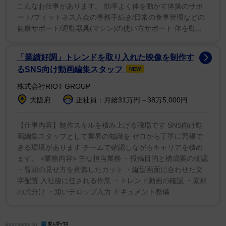
こんなお仕事があります。 効率よく体を動かす体操のサポ
ート/フィットネス入会の事務手続き/日常の食事管理などの
健康サポート/運動器具(マシン)の使い方サポート 体を動...
「業績好調」トレンドを取り入れた映像を制作す
るSNS向け動画編集スタッフ
NEW
株式会社RIOT GROUP
大阪府
正社員：月給31万円～38万5,000円
【仕事内容】制作スキルを積み上げる職場です SNS向け動
画編集スタッフとして業界の知識を ゼロから丁寧に習得で
きる環境があります チームで確認しながらキャリアを積め
ます。 <業務内容> 主な担当業務 ・投稿目的と構成案の確認
・冒頭の見せ方を意識したカット ・縦型画面に合わせた文
字配置 入社後に任される作業 ・トレンド動画の確認 ・素材
の尺分け ・短いテロップ入力 ドキュメント整備...
Sponsored by