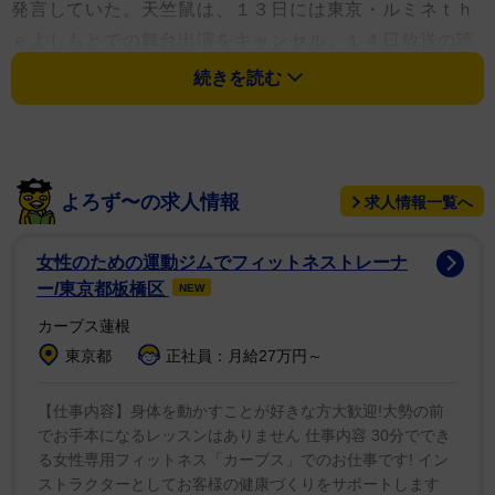
発言していた。天竺鼠は、１３日には東京・ルミネｔｈ
ｅよしもとでの舞台出演をキャンセル。１４日放送の読
売テレビ・日本テレビ系「秘密のケンミンＳＨＯＷ極」
続きを読む
では２人の地元・鹿児島が特集されるが、公式ホームペ
ージの出演者には「川原克己【天竺鼠】」とだけ記され
ている。
よろず〜の求人情報
求人情報一覧へ
女性のための運動ジムでフィットネストレーナ
ー/東京都板橋区
NEW
カーブス蓮根
東京都
正社員：月給27万円～
【仕事内容】身体を動かすことが好きな方大歓迎!大勢の前
でお手本になるレッスンはありません 仕事内容 30分ででき
る女性専用フィットネス「カーブス」でのお仕事です! イン
ストラクターとしてお客様の健康づくりをサポートします