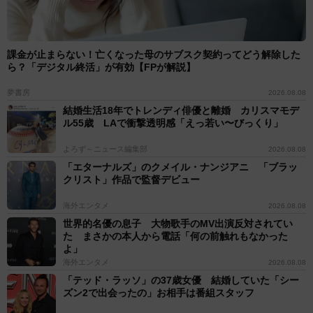
課金が止まらない！亡くなった母のサブスク契約ってどう解除した
ら？「デジタル終活」が有効【FPが解説】
夢書房
2026.08.08
結婚生活18年でトレンディ俳優と離婚 カリスマモデ
ル55歳 LAで衝撃透明感「えっ若い〜びっくり」
よろず～ニュース編集部
2026.08.08
「エターナルズ」のクメイル・ナンジアニ 「ブラッ
クリスト」作品で監督デビュー
海外エンタメ
2026.08.08
世界的名優の息子 大物歌手のMV出演反対されてい
た まさかの本人から電話「何の前触れもなかった
よ」
海外エンタメ
2026.08.08
「テッド・ラッソ」の37歳女優 結婚していた「シー
ズン2で出会ったの」お相手は番組スタッフ