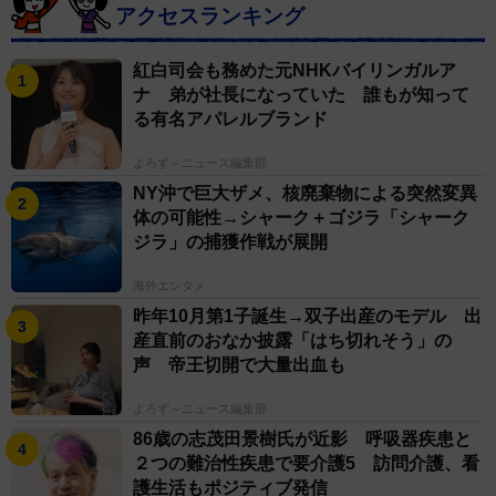
アクセスランキング
紅白司会も務めた元NHKバイリンガルア
ナ 弟が社長になっていた 誰もが知って
る有名アパレルブランド
よろず～ニュース編集部
NY沖で巨大ザメ、核廃棄物による突然変異
体の可能性→シャーク＋ゴジラ「シャーク
ジラ」の捕獲作戦が展開
海外エンタメ
昨年10月第1子誕生→双子出産のモデル 出
産直前のおなか披露「はち切れそう」の
声 帝王切開で大量出血も
よろず～ニュース編集部
86歳の志茂田景樹氏が近影 呼吸器疾患と
２つの難治性疾患で要介護5 訪問介護、看
護生活もポジティブ発信