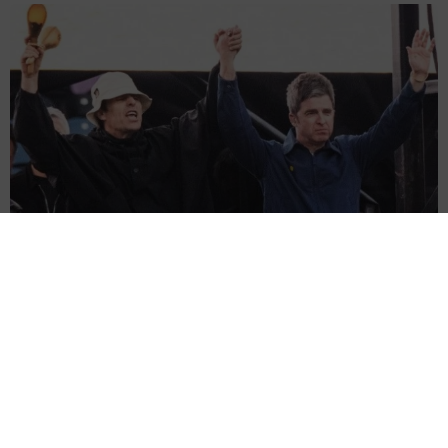
兄弟以外の確執も乗り越えて…目指すは全メンバー再集結 ロック
の殿堂入りのオアシス まさかの企画
海外エンタメ
2026.08.08
86歳の志茂田景樹氏が近影 呼吸器疾患と２つの難治
性疾患で要介護5 訪問介護、看護生活もポジティブ発
信
よろず～ニュース編集部
2026.08.08
もうすぐ58歳！武田久美子の美魔女ぶりに「いつまで
も綺麗」「若くて素適な体型」 23年ぶり写真集のタイ
トル決定