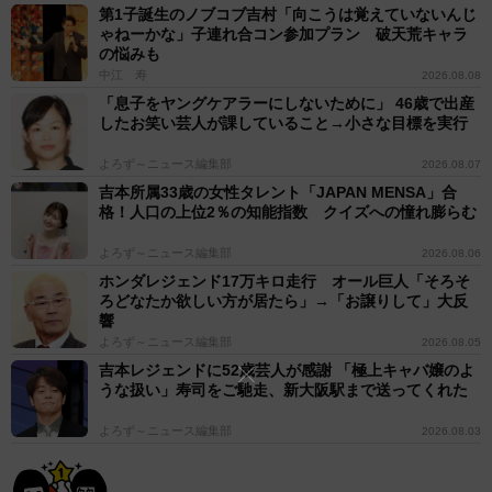
第1子誕生のノブコブ吉村「向こうは覚えていないんじ
ゃねーかな」子連れ合コン参加プラン 破天荒キャラ
の悩みも
中江 寿
2026.08.08
「息子をヤングケアラーにしないために」 46歳で出産
したお笑い芸人が課していること→小さな目標を実行
よろず～ニュース編集部
2026.08.07
吉本所属33歳の女性タレント「JAPAN MENSA」合
格！人口の上位2％の知能指数 クイズへの憧れ膨らむ
よろず～ニュース編集部
2026.08.06
ホンダレジェンド17万キロ走行 オール巨人「そろそ
ろどなたか欲しい方が居たら」→「お譲りして」大反
響
よろず～ニュース編集部
2026.08.05
吉本レジェンドに52歳芸人が感謝 「極上キャバ嬢のよ
うな扱い」寿司をご馳走、新大阪駅まで送ってくれた
よろず～ニュース編集部
2026.08.03