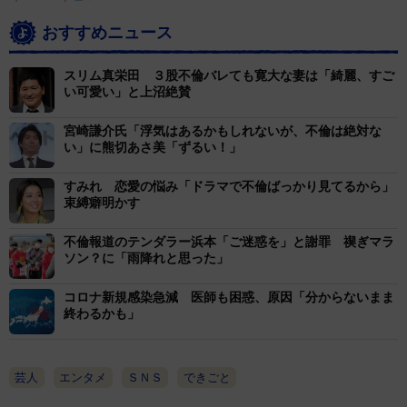
おすすめニュース
スリム真栄田 ３股不倫バレても寛大な妻は「綺麗、すご
い可愛い」と上沼絶賛
宮崎謙介氏「浮気はあるかもしれないが、不倫は絶対な
い」に熊切あさ美「ずるい！」
すみれ 恋愛の悩み「ドラマで不倫ばっかり見てるから」
束縛癖明かす
不倫報道のテンダラー浜本「ご迷惑を」と謝罪 禊ぎマラ
ソン？に「雨降れと思った」
コロナ新規感染急減 医師も困惑、原因「分からないまま
終わるかも」
芸人
エンタメ
ＳＮＳ
できごと