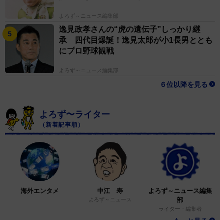
よろず～ニュース編集部
逸見政孝さんの“虎の遺伝子”しっかり継
承 四代目爆誕！逸見太郎が小1長男ととも
にプロ野球観戦
よろず～ニュース編集部
６位以降を見る
よろず〜ライター
（新着記事順）
海外エンタメ
中江 寿
よろず～ニュース編集
よろず～ニュース
部
ライター・編集者