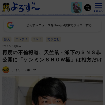
よろず～ニュースをGoogle検索でフォローする
芸人
エンタメ
ＳＮＳ
できごと
2022.04.14(Thu)
再度の不倫報道、天竺鼠・瀬下のＳＮＳ非
公開に「ケンミンＳＨＯＷ極」は相方だけ
デイリースポーツ