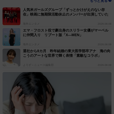
もっと見る
人気米ガールズグループ「ずっとかけがえのない存
在」映画に無期限活動休止のメンバーが出演していた
海外エンタメ
2026.08.08
エマ・フロスト役で豪出身のスリラー女優がマーベル
に仲間入り リブート版「X―MEN」
海外エンタメ
2026.08.08
退社から8カ月 昨年結婚の東大医学部卒アナ 海の向
こうのアートな世界で輝く表情「素敵なコラボ」
よろず～ニュース編集部
2026.08.08