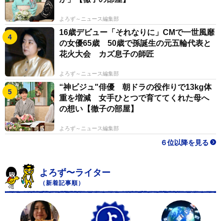
よろず～ニュース編集部
16歳デビュー「それなりに」CMで一世風靡
の女優65歳 50歳で孫誕生の元五輪代表と
花火大会 カズ息子の師匠
よろず～ニュース編集部
“神ビジュ"俳優 朝ドラの役作りで13kg体
重を増減 女手ひとつで育ててくれた母へ
の想い【徹子の部屋】
よろず～ニュース編集部
６位以降を見る
よろず〜ライター
（新着記事順）