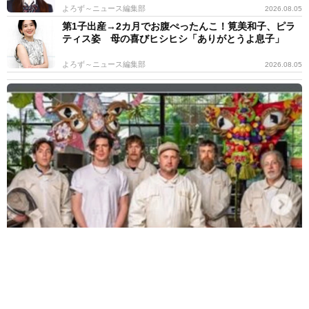
よろず～ニュース編集部
2026.08.05
第1子出産→2カ月でお腹ぺったんこ！筧美和子、ピラ
ティス姿 母の喜びヒシヒシ「ありがとうよ息子」
よろず～ニュース編集部
2026.08.05
17歳少女に「卑猥な画像」送りつけ→謝罪 米ロックバンド、ギタ
リストのツアー不参加を発表
海外エンタメ
2026.08.05
16歳デビュー「それなりに」CMで一世風靡の女優65