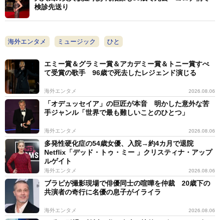
検診先送り
海外エンタメ
ミュージック
ひと
エミー賞＆グラミー賞＆アカデミー賞＆トニー賞すべ
て受賞の歌手 96歳で死去したレジェンド演じる
海外エンタメ
2026.08.06
「オデュッセイア」の巨匠が本音 明かした意外な苦
手ジャンル「世界で最も難しいことのひとつ」
海外エンタメ
2026.08.06
多発性硬化症の54歳女優、入院→約4カ月で退院
Netflix「デッド・トゥ・ミー 」クリスティナ・アップ
ルゲイト
海外エンタメ
2026.08.06
ブラピが撮影現場で俳優同士の喧嘩を仲裁 20歳下の
共演者の奇行に名優の息子がイライラ
海外エンタメ
2026.08.06