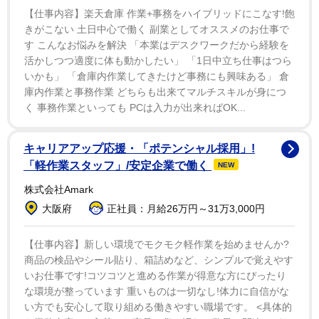
ミリー、そして世界中にいる彼らの友人たちへお悔やみ
【仕事内容】楽天倉庫 作業+事務をハイブリッドにこなす!飽
の言葉を送ります。テイラーを偲ぶ時間を取りたいと思
きがこない 土日中心で働く 副業としてオススメのお仕事で
います」
す こんなお悩みを解決 「本業はデスクワークだから経験を
活かしつつ適度に体も動かしたい」 「1日中立ち仕事はつら
いかも」 「倉庫内作業してきたけど事務にも興味ある」 倉
このスピーチ後、同バンドの『マイ・ヒーロー』に合
庫内作業と事務作業 どちらも出来てマルチスキルが身につ
わせてテイラーの演奏画像を集めた映像が流されてい
く 事務作業といっても PCは入力が出来ればOK...
た。
キャリアアップ応援・「ポテンシャル採用」!
そして「イン・メモリアム」のコーナーではベン・プ
「軽作業スタッフ」/安定企業で働く
NEW
ラット、シンシア・エリヴォ、レスリー・オドム・Ｊ
株式会社Amark
ｒ、レイチェル・ゼグラーらが昨年１１月に９１歳で死
大阪府
正社員：月給26万円～31万3,000円
去したブロードウェイミュージカルの巨匠スティーヴ
ン・ソンドハイムの代表曲を歌い上げ故人を偲んでい
【仕事内容】新しい環境でモクモク軽作業を始めませんか?
た。
商品の検品やシール貼り、箱詰めなど、シンプルで覚えやす
いお仕事です!コツコツと進める作業が得意な方にぴったり
な環境が整っています 重いものは一切なし!体力に自信がな
まずベンが『ノット・ア・デイ・ゴーズ・バイ』『メ
い方でも安心して取り組める働きやすい職場です。 <具体的
リリー・ウィー・ロール・アロング』を披露、続いてシ