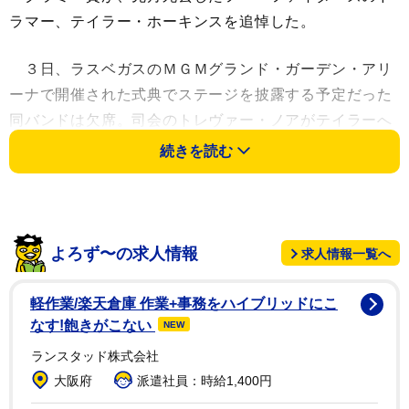
ラマー、テイラー・ホーキンスを追悼した。
３日、ラスベガスのＭＧＭグランド・ガーデン・アリ
ーナで開催された式典でステージを披露する予定だった
同バンドは欠席。司会のトレヴァー・ノアがテイラーへ
向けた追悼の言葉を語った。
続きを読む
「ここで私がフー・ファイターズの紹介をする予定で
した。グラミー賞で３冠を達成したことを彼らと喜ぶは
ずだったのです」
よろず〜の求人情報
求人情報一覧へ
「しかし彼らの伝説的ドラマー、テイラー・ホーキン
軽作業/楽天倉庫 作業+事務をハイブリッドにこ
スの悲劇的な死によって彼らはもちろんここにはいませ
なす!飽きがこない
NEW
ん」
ランスタッド株式会社
大阪府
派遣社員：時給1,400円
「テイラーの家族、友人、フー・ファイターズ・ファ