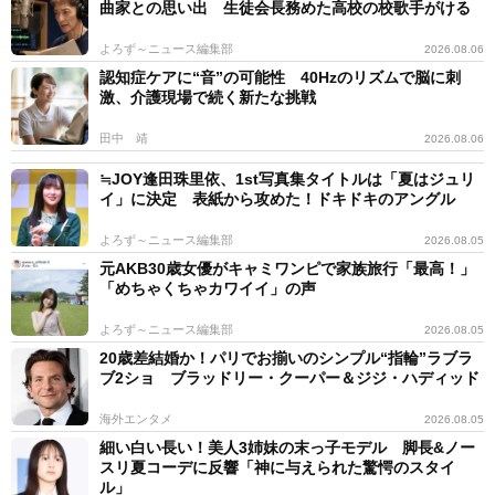
曲家との思い出 生徒会長務めた高校の校歌手がける
よろず～ニュース編集部
2026.08.06
認知症ケアに“音”の可能性 40Hzのリズムで脳に刺
激、介護現場で続く新たな挑戦
田中 靖
2026.08.06
≒JOY逢田珠里依、1st写真集タイトルは「夏はジュリ
イ」に決定 表紙から攻めた！ドキドキのアングル
よろず～ニュース編集部
2026.08.05
元AKB30歳女優がキャミワンピで家族旅行「最高！」
「めちゃくちゃカワイイ」の声
よろず～ニュース編集部
2026.08.05
20歳差結婚か！パリでお揃いのシンプル“指輪”ラブラ
ブ2ショ ブラッドリー・クーパー＆ジジ・ハディッド
海外エンタメ
2026.08.05
細い白い長い！美人3姉妹の末っ子モデル 脚長&ノー
スリ夏コーデに反響「神に与えられた驚愕のスタイ
ル」