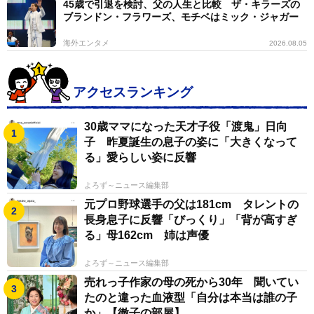
45歳で引退を検討、父の人生と比較 ザ・キラーズの
ブランドン・フラワーズ、モチベはミック・ジャガー
海外エンタメ
2026.08.05
アクセスランキング
30歳ママになった天才子役「渡鬼」日向
子 昨夏誕生の息子の姿に「大きくなって
る」愛らしい姿に反響
よろず～ニュース編集部
元プロ野球選手の父は181cm タレントの
長身息子に反響「びっくり」「背が高すぎ
る」母162cm 姉は声優
よろず～ニュース編集部
売れっ子作家の母の死から30年 聞いてい
たのと違った血液型「自分は本当は誰の子
か」【徹子の部屋】