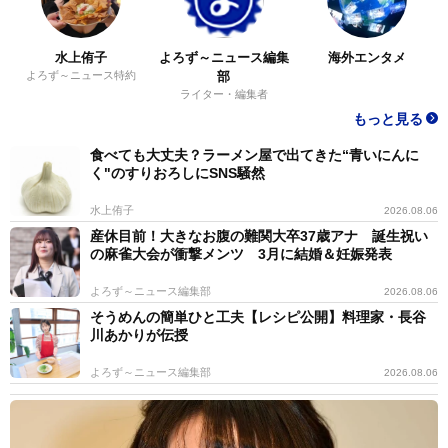
水上侑子
よろず～ニュース編集
海外エンタメ
よろず～ニュース特約
部
ライター・編集者
もっと見る
食べても大丈夫？ラーメン屋で出てきた“青いにんに
く"のすりおろしにSNS騒然
水上侑子
2026.08.06
産休目前！大きなお腹の難関大卒37歳アナ 誕生祝い
の麻雀大会が衝撃メンツ 3月に結婚＆妊娠発表
よろず～ニュース編集部
2026.08.06
そうめんの簡単ひと工夫【レシピ公開】料理家・長谷
川あかりが伝授
よろず～ニュース編集部
2026.08.06