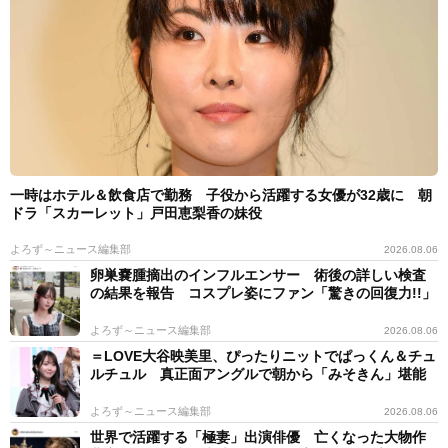
一時はホテル＆飲食店で勤務 子役から活躍する女優が32歳に 朝
ドラ「スカーレット」戸田恵梨香の妹役
よろず～ニュース編集部
2026.08.06
卵巣嚢腫摘出のインフルエンサー 術後の詳しい検査
の結果を報告 コスプレ姿にファン「驚きの回復力!!」
よろず～ニュース編集部
2026.08.06
＝LOVE大谷映美里、ぴったりニットでぱっくん＆チュ
ルチュル 真正面アングルで朝から「みそきん」堪能
よろず～ニュース編集部
2026.08.06
世界で活躍する「極妻」出演俳優 亡くなった大物作