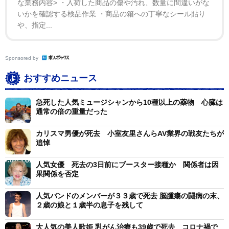
な業務内容> ・入荷した商品の傷や汚れ、数量に間違いがな
ンシアとレスリーによる『センド・イン・ザ・クラウン
いかを確認する検品作業 ・商品の箱への丁寧なシール貼り
や、指定...
ズ』、最後にレイチェルによる『ウェストサイド物語』
からの『サムホエア』で締められていた。
Sponsored by
同コーナーでは他にも、ザ・ローリング・ストーンズ
おすすめニュース
のチャーリー・ワッツ、ミートローフ、ＤＭＸ、エヴァ
リー・ブラザーズのドン・エヴァリー、ヴィセンテ・フ
急死した人気ミュージシャンから10種以上の薬物 心臓は
ェルナンデスらの死が惜しまれていた。
通常の倍の重量だった
カリスマ男優が死去 小室友里さんらAV業界の戦友たちが
追悼
人気女優 死去の3日前にブースター接種か 関係者は因
果関係を否定
人気バンドのメンバーが３３歳で死去 脳腫瘍の闘病の末、
２歳の娘と１歳半の息子を残して
大人気の美人歌姫 乳がん治療も39歳で死去 コロナ禍で