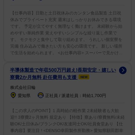
ミリー、そして世界中にいる彼らの友人たちへお悔やみ
の言葉を送ります。テイラーを偲ぶ時間を取りたいと思
【仕事内容】日勤と土日祝休みのカンタン食品製造 土日祝
います」
休みでプライベート充実 週末はしっかりお休みできる環境
です。 予定が立てやすく無理なく働けます。 未経験から始
めやすい単純作業 覚えやすいシンプルな繰り返し作業で
このスピーチ後、同バンドの『マイ・ヒーロー』に合
す。 モクモクと集中して取り組めます。 うれしい個室寮を
わせてテイラーの演奏画像を集めた映像が流されてい
完備 住み込みで働きたい方も安心の環境です。 新しい場所
た。
で生活を始められます。 <お仕事内容> スーパーで見かけ...
そして「イン・メモリアム」のコーナーではベン・プ
半導体製造で年収500万円超え!長期安定・嬉しい
ラット、シンシア・エリヴォ、レスリー・オドム・Ｊ
寮費2か月無料 赴任費用も支援
NEW
ｒ、レイチェル・ゼグラーらが昨年１１月に９１歳で死
株式会社日輪
去したブロードウェイミュージカルの巨匠スティーヴ
愛知県
正社員 / 派遣社員：時給1,700円
ン・ソンドハイムの代表曲を歌い上げ故人を偲んでい
た。
【この求人のPOINT】1 高時給の軽作業 2未経験者も大歓
迎!! 3寮費2ヶ月無料 規定あり 【特徴】寮あり/寮費無料/未経
験OK/土日休み/ブランクOK/友達同士OK/社員食堂あり 【仕
まずベンが『ノット・ア・デイ・ゴーズ・バイ』『メ
事内容】要注目 ! <DENSO幸田製作所勤務> 愛知県額田郡幸
リリー・ウィー・ロール・アロング』を披露、続いてシ