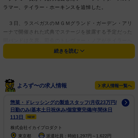
ラマー、テイラー・ホーキンスを追悼した。
３日、ラスベガスのＭＧＭグランド・ガーデン・アリ
ーナで開催された式典でステージを披露する予定だった
同バンドは欠席。司会のトレヴァー・ノアがテイラーへ
向けた追悼の言葉を語った。
続きを読む
「ここで私がフー・ファイターズの紹介をする予定で
した。グラミー賞で３冠を達成したことを彼らと喜ぶは
ずだったのです」
よろず〜の求人情報
求人情報一覧へ
「しかし彼らの伝説的ドラマー、テイラー・ホーキン
惣菜・ドレッシングの製造スタッフ/月収23万円/
スの悲劇的な死によって彼らはもちろんここにはいませ
日勤のみ/基本土日祝休み/個室寮完備/年間休日
ん」
113日
NEW
株式会社イカイプロダクト
「テイラーの家族、友人、フー・ファイターズ・ファ
東京都
派遣社員：時給1,297円～1,622円