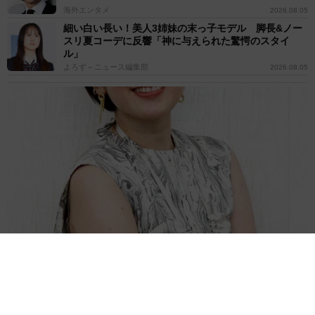
海外エンタメ
2026.08.05
細い白い長い！美人3姉妹の末っ子モデル 脚長&ノー
スリ夏コーデに反響「神に与えられた驚愕のスタイ
ル」
よろず～ニュース編集部
2026.08.05
第1子出産→2カ月でお腹ぺったんこ！筧美和子、ピラティス姿 母
の喜びヒシヒシ「ありがとうよ息子」
よろず～ニュース編集部
2026.08.05
17歳少女に「卑猥な画像」送りつけ→謝罪 米ロック