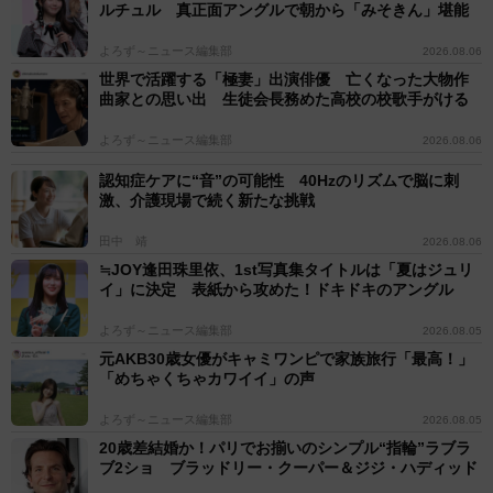
ルチュル 真正面アングルで朝から「みそきん」堪能
よろず～ニュース編集部
2026.08.06
世界で活躍する「極妻」出演俳優 亡くなった大物作
曲家との思い出 生徒会長務めた高校の校歌手がける
よろず～ニュース編集部
2026.08.06
認知症ケアに“音”の可能性 40Hzのリズムで脳に刺
激、介護現場で続く新たな挑戦
田中 靖
2026.08.06
≒JOY逢田珠里依、1st写真集タイトルは「夏はジュリ
イ」に決定 表紙から攻めた！ドキドキのアングル
よろず～ニュース編集部
2026.08.05
元AKB30歳女優がキャミワンピで家族旅行「最高！」
「めちゃくちゃカワイイ」の声
よろず～ニュース編集部
2026.08.05
20歳差結婚か！パリでお揃いのシンプル“指輪”ラブラ
ブ2ショ ブラッドリー・クーパー＆ジジ・ハディッド