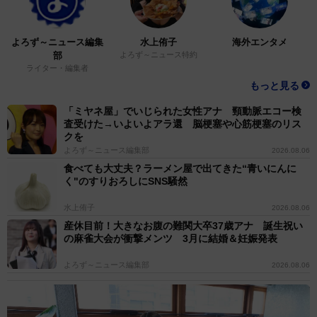
よろず～ニュース編集
水上侑子
海外エンタメ
部
よろず～ニュース特約
ライター・編集者
もっと見る
「ミヤネ屋」でいじられた女性アナ 頸動脈エコー検
査受けた→いよいよアラ還 脳梗塞や心筋梗塞のリス
クを
よろず～ニュース編集部
2026.08.06
食べても大丈夫？ラーメン屋で出てきた“青いにんに
く"のすりおろしにSNS騒然
水上侑子
2026.08.06
産休目前！大きなお腹の難関大卒37歳アナ 誕生祝い
の麻雀大会が衝撃メンツ 3月に結婚＆妊娠発表
よろず～ニュース編集部
2026.08.06