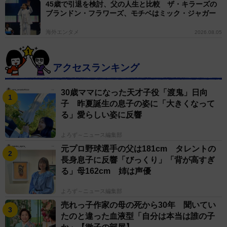
45歳で引退を検討、父の人生と比較 ザ・キラーズの
ブランドン・フラワーズ、モチベはミック・ジャガー
海外エンタメ
2026.08.05
アクセスランキング
30歳ママになった天才子役「渡鬼」日向
子 昨夏誕生の息子の姿に「大きくなって
る」愛らしい姿に反響
よろず～ニュース編集部
元プロ野球選手の父は181cm タレントの
長身息子に反響「びっくり」「背が高すぎ
る」母162cm 姉は声優
よろず～ニュース編集部
売れっ子作家の母の死から30年 聞いてい
たのと違った血液型「自分は本当は誰の子