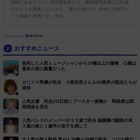
田町にあるデンソー幸田製作所にて、無期雇用派遣の正社員
ンシアとレスリーによる『センド・イン・ザ・クラウン
スタッフを募集しています。 最大の魅力は、時給1,700円と
ズ』、最後にレイチェルによる『ウェストサイド物語』
いう破格の待遇です。月収...
からの『サムホエア』で締められていた。
Sponsored by
同コーナーでは他にも、ザ・ローリング・ストーンズ
おすすめニュース
のチャーリー・ワッツ、ミートローフ、ＤＭＸ、エヴァ
リー・ブラザーズのドン・エヴァリー、ヴィセンテ・フ
急死した人気ミュージシャンから10種以上の薬物 心臓は
ェルナンデスらの死が惜しまれていた。
通常の倍の重量だった
カリスマ男優が死去 小室友里さんらAV業界の戦友たちが
追悼
人気女優 死去の3日前にブースター接種か 関係者は因
果関係を否定
人気バンドのメンバーが３３歳で死去 脳腫瘍の闘病の末、
２歳の娘と１歳半の息子を残して
大人気の美人歌姫 乳がん治療も39歳で死去 コロナ禍で