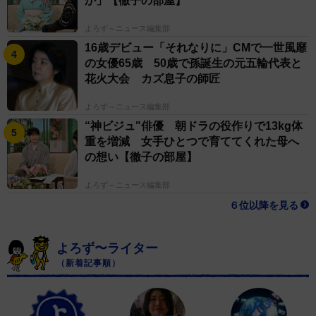
か」【徹子の部屋】
よろず～ニュース編集部
16歳デビュー「それなりに」CMで一世風靡
の女優65歳 50歳で孫誕生の元五輪代表と
花火大会 カズ息子の師匠
よろず～ニュース編集部
“神ビジュ"俳優 朝ドラの役作りで13kg体
重を増減 女手ひとつで育ててくれた母へ
の想い【徹子の部屋】
よろず～ニュース編集部
６位以降を見る
よろず〜ライター
（新着記事順）