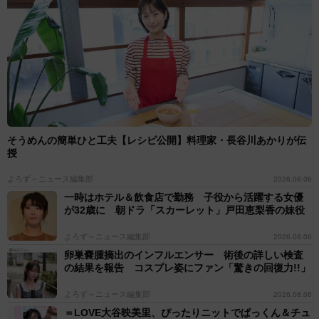
そうめんの簡単ひと工夫【レシピ公開】料理家・長谷川あかりが伝
授
よろず～ニュース編集部
2026.08.06
一時はホテル＆飲食店で勤務 子役から活躍する女優
が32歳に 朝ドラ「スカーレット」戸田恵梨香の妹役
よろず～ニュース編集部
2026.08.06
卵巣嚢腫摘出のインフルエンサー 術後の詳しい検査
の結果を報告 コスプレ姿にファン「驚きの回復力!!」
よろず～ニュース編集部
2026.08.06
＝LOVE大谷映美里、ぴったりニットでぱっくん＆チュ