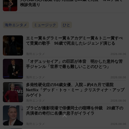
検診先送り
海外エンタメ
ミュージック
ひと
エミー賞＆グラミー賞＆アカデミー賞＆トニー賞すべ
て受賞の歌手 96歳で死去したレジェンド演じる
海外エンタメ
2026.08.06
「オデュッセイア」の巨匠が本音 明かした意外な苦
手ジャンル「世界で最も難しいことのひとつ」
海外エンタメ
2026.08.06
多発性硬化症の54歳女優、入院→約4カ月で退院
Netflix「デッド・トゥ・ミー 」クリスティナ・アップ
ルゲイト
海外エンタメ
2026.08.06
ブラピが撮影現場で俳優同士の喧嘩を仲裁 20歳下の
共演者の奇行に名優の息子がイライラ
海外エンタメ
2026.08.06