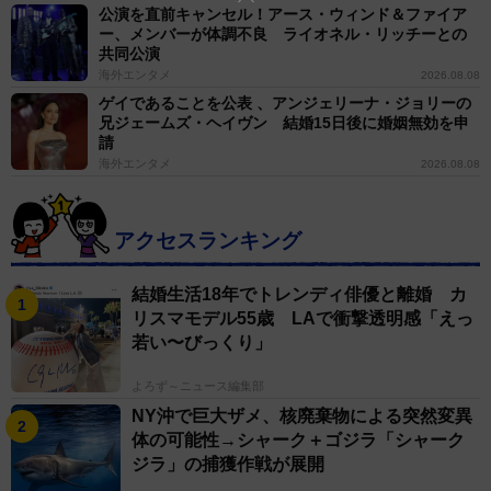
公演を直前キャンセル！アース・ウィンド＆ファイア
ー、メンバーが体調不良 ライオネル・リッチーとの
共同公演
海外エンタメ
2026.08.08
ゲイであることを公表 、アンジェリーナ・ジョリーの
兄ジェームズ・ヘイヴン 結婚15日後に婚姻無効を申
請
海外エンタメ
2026.08.08
アクセスランキング
結婚生活18年でトレンディ俳優と離婚 カ
リスマモデル55歳 LAで衝撃透明感「えっ
若い〜びっくり」
よろず～ニュース編集部
NY沖で巨大ザメ、核廃棄物による突然変異
体の可能性→シャーク＋ゴジラ「シャーク
ジラ」の捕獲作戦が展開