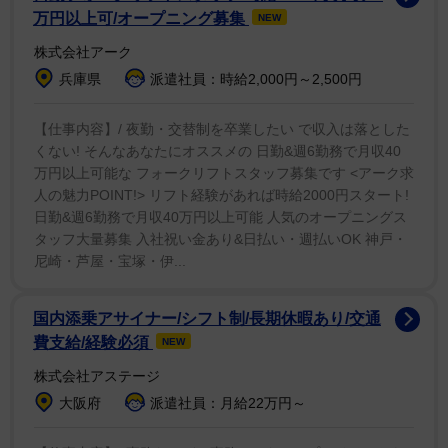
いるのかというジョージの質問に対しジェイダが、「ど
万円以上可/オープニング募集
NEW
うやって誰かのことを我慢するかですって？自分のこと
株式会社アーク
を耐えられるようになれば、他の人皆のことも耐えられ
兵庫県
派遣社員：時給2,000円～2,500円
るようになる。自分を愛することを学ぶことね」と率直
に答える場面もあった。
【仕事内容】/ 夜勤・交替制を卒業したい で収入は落とした
くない! そんなあなたにオススメの 日勤&週6勤務で月収40
万円以上可能な フォークリフトスタッフ募集です <アーク求
このほか、マライア・キャリーやコメディアンのジミ
人の魅力POINT!> リフト経験があれば時給2000円スタート!
ー・キンメルなど多数のセレブ達が登場してジェイダの
日勤&週6勤務で月収40万円以上可能 人気のオープニングス
誕生日を祝っていた。
タッフ大量募集 入社祝い金あり&日払い・週払いOK 神戸・
尼崎・芦屋・宝塚・伊...
国内添乗アサイナー/シフト制/長期休暇あり/交通
費支給/経験必須
NEW
株式会社アステージ
大阪府
派遣社員：月給22万円～