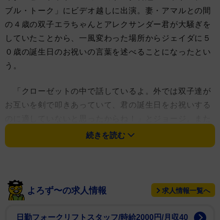
ブル・トーク」にビデオ越しに出演。妻・アマルとの間
の４歳の双子エラちゃんとアレクサンダー君が大騒ぎを
していたことから、一風変わった場所からジェイダに５
０歳の誕生日のお祝いの言葉を述べることになったとい
う。
「クローゼットの中で話しているよ。外では双子達が
お互いを剣で叩きあっていて、君の誕生日をお祝いする
のに適していないと思ったからね！」とジョージ。また
ジェイダが５０歳を迎えるということは自身も年をとっ
続きを読む
たということだとして「君が５０歳になろうとしている
と言われた。ってことは僕が６０歳ってことだからそん
なことは不可能だ。君が３９歳なら僕は４９歳、そっち
の方がずっといいね」と冗談をとばした。
よろず〜の求人情報
求人情報一覧へ
そして夫ウィル・スミスのことをどうやって我慢して
日勤フォークリフトスタッフ/時給2000円/月収40