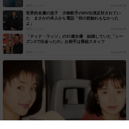
海外エンタメ
2026.08.08
世界的名優の息子 大物歌手のMV出演反対されてい
た まさかの本人から電話「何の前触れもなかった
よ」
海外エンタメ
2026.08.08
「テッド・ラッソ」の37歳女優 結婚していた「シー
ズン2で出会ったの」お相手は番組スタッフ
海外エンタメ
2026.08.08