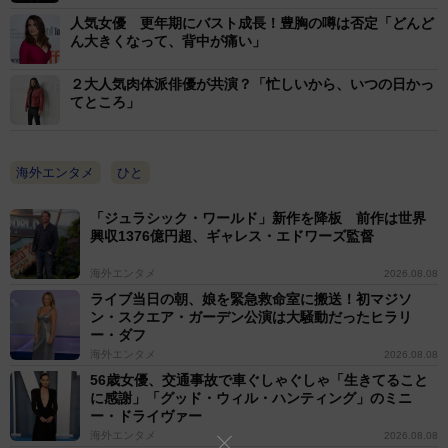
人気女優 更年期にバスト成長！豊胸の噂は否定「どんど
ん大きくなって、背中が痛い」
２大人気肉体派俳優が共演？「忙しいから、いつの日かっ
てところ」
海外エンタメ
ひと
「ジュラシック・ワールド」新作を降板 前作は世界
興収1376億円超、ギャレス・エドワーズ監督
海外エンタメ
2026.08.08
ライブ当日の朝、娘を緊急救命室に搬送！初マジソ
ン・スクエア・ガーデン公演は大騒動だったヒラリ
ー・ダフ
海外エンタメ
2026.08.08
56歳女優、交通事故で車ぐしゃぐしゃ「生きてること
に感謝」「グッド・ウィル・ハンティング」のミニ
ー・ドライヴァー
海外エンタメ
2026.08.08