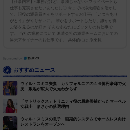
【仕事内容】<事務だけど、事務じゃない> プライベートも
仕事も充実させたいあなたに〇 今までの添乗経験を活かし
て、現役の添乗員さんをサポートするお仕事/ 「いつもあり
がとう」がやりがいに。 誰かをサポートしたり、誰かが喜
ぶ姿を見るのが好き そんなあなたにピッタリのお仕事で
す。 当社の業務について 派遣会社の添乗チームにおいての
添乗アサイナーのお仕事です。 具体的には 添乗員...
Sponsored by
おすすめニュース
ウィル・スミス夫妻 カリフォルニアの４６億円豪邸で火
災 敷地が広大で火元わからず
「マトリックス」トリニティ役の最終候補だったマーベル
女戦士 まさかの落選理由
ウィル・スミスの息子 画期的システムでホームレス向け
レストランをオープンへ