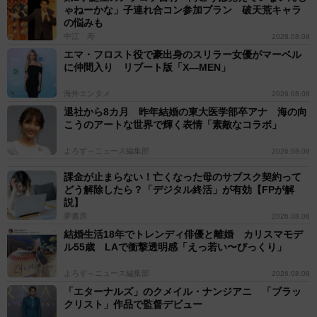
ゃねーかな」子連れ合コン参加プラン 破天荒キャラ
の悩みも
中江 寿
2026.08.08
エマ・フロスト役で豪出身のスリラー女優がマーベル
に仲間入り リブート版「X―MEN」
海外エンタメ
2026.08.08
退社から8カ月 昨年結婚の東大医学部卒アナ 海の向
こうのアートな世界で輝く表情「素敵なコラボ」
よろず～ニュース編集部
2026.08.08
課金が止まらない！亡くなった母のサブスク契約って
どう解除したら？「デジタル終活」が有効【FPが解
説】
夢書房
2026.08.08
結婚生活18年でトレンディ俳優と離婚 カリスマモデ
ル55歳 LAで衝撃透明感「えっ若い〜びっくり」
よろず～ニュース編集部
2026.08.08
「エターナルズ」のクメイル・ナンジアニ 「ブラッ
クリスト」作品で監督デビュー