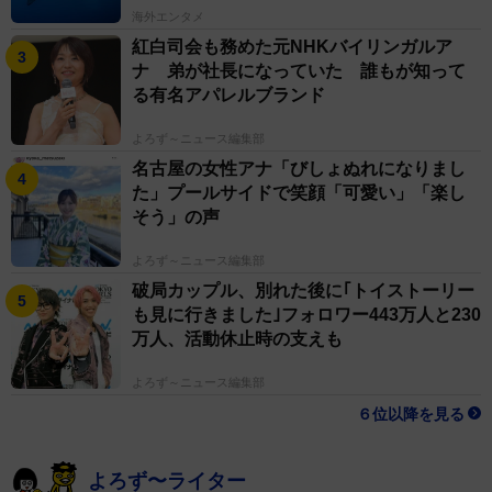
海外エンタメ
紅白司会も務めた元NHKバイリンガルア
ナ 弟が社長になっていた 誰もが知って
る有名アパレルブランド
よろず～ニュース編集部
名古屋の女性アナ「びしょぬれになりまし
た」プールサイドで笑顔「可愛い」「楽し
そう」の声
よろず～ニュース編集部
破局カップル、別れた後に｢トイストーリー
も見に行きました｣フォロワー443万人と230
万人、活動休止時の支えも
よろず～ニュース編集部
６位以降を見る
よろず〜ライター