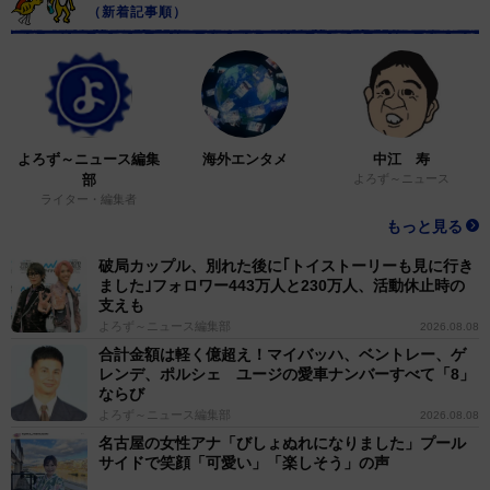
（新着記事順）
よろず～ニュース編集
海外エンタメ
中江 寿
部
よろず～ニュース
ライター・編集者
もっと見る
破局カップル、別れた後に｢トイストーリーも見に行き
ました｣フォロワー443万人と230万人、活動休止時の
支えも
よろず～ニュース編集部
2026.08.08
合計金額は軽く億超え！マイバッハ、ベントレー、ゲ
レンデ、ポルシェ ユージの愛車ナンバーすべて「8」
ならび
よろず～ニュース編集部
2026.08.08
名古屋の女性アナ「びしょぬれになりました」プール
サイドで笑顔「可愛い」「楽しそう」の声