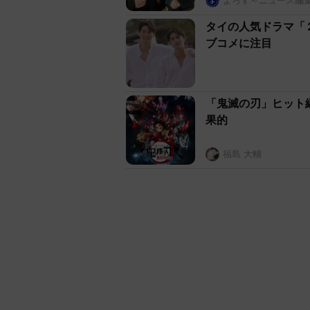
よろず～ニュース編
タイの人気ドラマ「２
ブコメに注目
「鬼滅の刃」ヒット
果的
福島 大輔