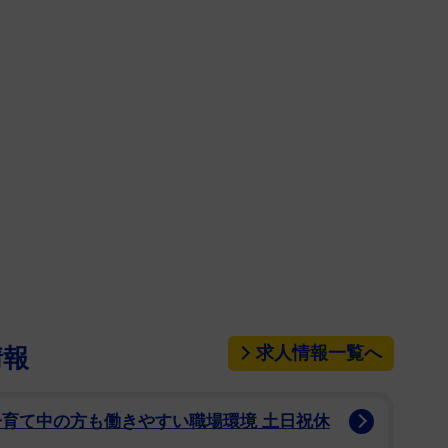
になった。
％だったものの、回を追うごとに数字を伸ばしてい
ら倍増となり、１６年の民放ドラマ１位の数字を記
るは恥だが役に立つ ガンバレ人類！新春スペシャ
率を記録するなど、変わらぬ人気ぶりを示した。
第６７回ＮＨＫ紅白歌合戦」を熱唱。ゲスト審査員
照れながら「恋ダンス」を披露し、話題に。ゴールイ
、ラブラブだったのかも？
層から人気を集め、「オリコン年間カラオケランキ
２０１７年３月２９日に発売された「逃げるは恥だが
求人情報一覧へ
情報
Ｘ」は、歴代ドラマＢＤ（ブルーレイディスク）最高
録した。（数字はオリコン調べ）
子育て中の方も働きやすい職場環境 土日祝休