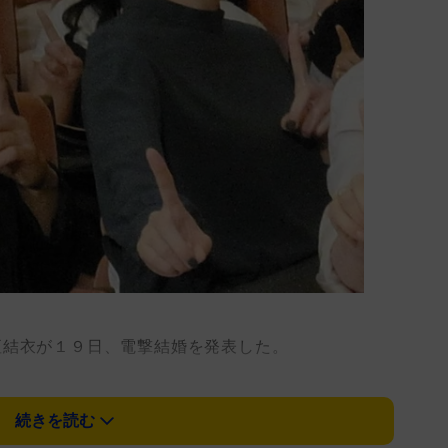
結衣が１９日、電撃結婚を発表した。
ＢＳ系ドラマ「逃げるは恥だが役に立つ」で共演。
続きを読む
テーマ「恋」のヒットや「恋ダンス」がＳＮＳで多く