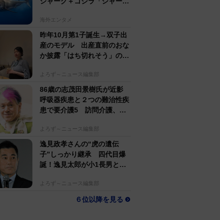
シャーク＋ゴジラ「シャーク
ジラ」の捕獲作戦が展開
海外エンタメ
昨年10月第1子誕生→双子出
産のモデル 出産直前のおな
か披露「はち切れそう」の
声 帝王切開で大量出血も
よろず～ニュース編集部
86歳の志茂田景樹氏が近影
呼吸器疾患と２つの難治性疾
患で要介護5 訪問介護、看
護生活もポジティブ発信
よろず～ニュース編集部
逸見政孝さんの“虎の遺伝
子”しっかり継承 四代目爆
誕！逸見太郎が小1長男とと
もにプロ野球観戦
よろず～ニュース編集部
６位以降を見る