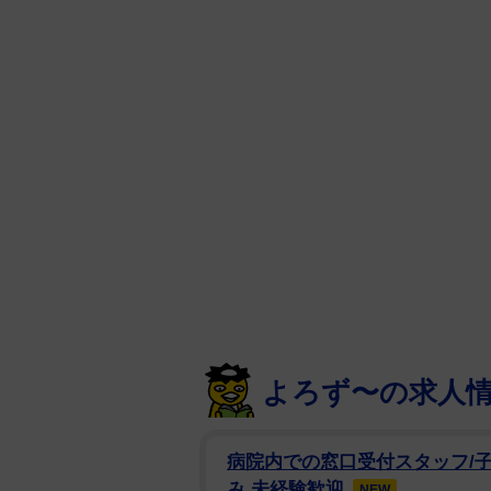
の人がカバーするなど、社会現象
同作の視聴率は初回こそ１０・２
き、最終回は２０・８％と初回か
録。今年１月に放送された「逃げ
ル！！」では、１５・５％の視聴
星野は「恋」のヒットで同年の「
を務めた新垣と“再会”し、新垣が
ン発表となった今から振り返れば
同曲は、１０代～５０代と幅広い
ング ２０１７」で１位を獲得。
よろず〜の求人
役に立つ Ｂｌｕ－ｒａｙ ＢＯ
となる、累積売上４・２万枚を記
病院内での窓口受付スタッフ/
み 未経験歓迎
NEW