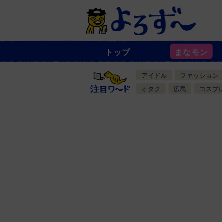
トップ
まなモン
ニ
ュ
ー
アイドル
ファッション
ス
一
オタク
広島
コスプ
覧