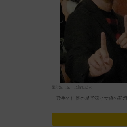
星野源（左）と新垣結衣
歌手で俳優の星野源と女優の新垣
２人は２０１６年に放送されたＴ
同作は星野が歌ったエンディング