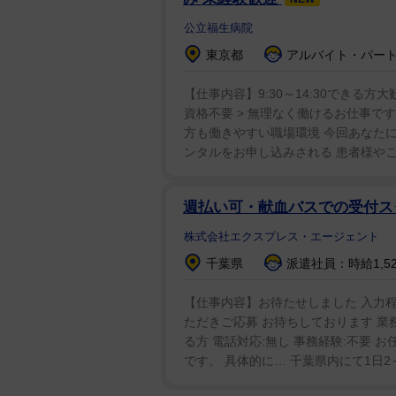
公立福生病院
東京都
アルバイト・パート：
【仕事内容】9:30～14:30できる方大
資格不要 > 無理なく働けるお仕事です! 
方も働きやすい職場環境 今回あなたに
ンタルをお申し込みされる 患者様やご
週払い可・献血バスでの受付ス
株式会社エクスプレス・エージェント
千葉県
派遣社員：時給1,5
【仕事内容】お待たせしました 入力程
ただきご応募 お待ちしております 業
る方 電話対応:無し 事務経験:不要 
です。 具体的に… 千葉県内にて1日2