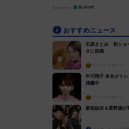
Sponsored by
おすすめニュース
石原さとみ 初ショ
タに投稿
デイリースポーツ
中川翔子 本名がト
沸騰中
デイリースポーツ
新垣結衣＆星野源が