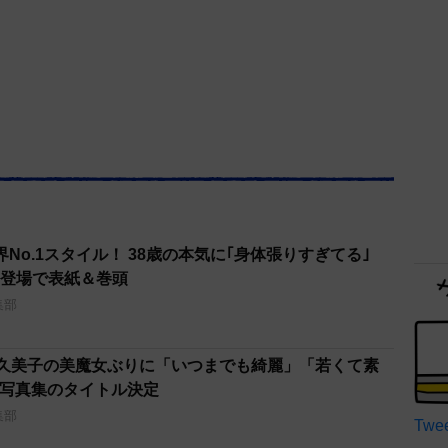
界No.1スタイル！ 38歳の本気に｢身体張りすぎてる｣
｣初登場で表紙＆巻頭
集部
田久美子の美魔女ぶりに「いつまでも綺麗」「若くて素
り写真集のタイトル決定
集部
Twee