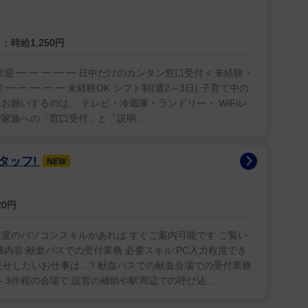
時給1,250円
歓迎 ━ ━ ━ ━ ━ 日中だけのカンタン窓口受付 < 未経験・
━ ━ ━ ━ ━ 未経験OK シフト制(週2～3日) 子育て中の
お願いするのは、 テレビ・冷蔵庫・ランドリー・ WiFiレ
家族への「窓口受付」と「説明...
タッフ!
NEW
20円
度のパソコンスキルがあれば すぐご案内可能です ご覧い
務内容:献血バスでの受付業務 必要スキル:PC入力程度でき
お任せしたいお仕事は…? 献血バスでの献血会場での受付業務
～3件程の会場で 設営の補助や駅周辺での呼び込...