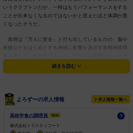
いうクラプトンだが、一時はもうパフォーマンスをする
ことが出来なくなるのではないかと思えたほど体調が悪
くなったそうだ。
政府は「万人に安全」と打ち出しているものの、脳や
脊髄などをはじめとする神経に影響を及ぼす末梢神経障
害を患っているクラプトンは、ワクチンを受けるべきで
なかったと振り返っている。
続きを読む
アプリのテレグラムに公開された、建築家で映画プロ
デューサーのロビン・モノッティ・グラツィアデイに宛
てたクラプトンからの手紙にはこう書かれている。「ア
よろず〜の求人情報
求人情報一覧へ
ストラゼネカのワクチン１回目を受けたら、すぐに激し
い反応があり、それが１０日間続いた。やっと回復し、
高校学食の調理員
NEW
２回目の接種までに１２週間を空けるように言われた」
株式会社トラスティフード
「そして６週間ほど経った頃、２回目の接種がオファー