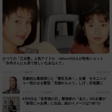
かつての「乙女塾」人気アイドル ribbonの2人が街角ショット
「永作さんにも居て欲しいなあなんて」
よろず～ニュース編集部
2026.08.08
悲劇的な最期演じた「豊臣兄弟！」女優 モモニンジ
ャー思わせる髪型「見惚れちゃう」しげ→百地霞に
よろず～ニュース編集部
2026.08.08
8月8日は「世界猫の日」愛猫家の「金八」OG女優が
「新宿にゃあ博」に出品…絵のイメージは“3B”の