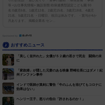
りのお世話 ・遊び見守り ・食事の援助 ・環境整備 ・事務
等 <お仕事先情報> 施設形態:幼保連携型認定こども園 93
名:0歳児6名、1歳児12名、2歳児15名、3歳児18名、4歳児
21名、5歳児21名 ・日曜日、祝日は休みです。 ・賞与が4か
月あります。 掲載企業名:セン...
Sponsored by
おすすめニュース
「美しく並外れた」女優が５２歳の若さで死去 闘病の末
に
「家政婦」が隠した元妻のある映像 野崎社長にはダメ！紀
州ドンファン事件
インドで医師が真剣に警告「牛のふんを浴びてもコロナに
効果はない」
ヘンリー王子、怒りの告白「許されるのか！」