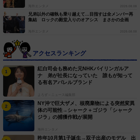
海外エンタメ
2026.08.08
兄弟以外の確執も乗り越えて…目指すは全メンバー再
集結 ロックの殿堂入りのオアシス まさかの企画
海外エンタメ
2026.08.08
アクセスランキング
紅白司会も務めた元NHKバイリンガルア
ナ 弟が社長になっていた 誰もが知って
る有名アパレルブランド
よろず～ニュース編集部
NY沖で巨大ザメ、核廃棄物による突然変異
体の可能性→シャーク＋ゴジラ「シャーク
ジラ」の捕獲作戦が展開
海外エンタメ
昨年10月第1子誕生→双子出産のモデル 出