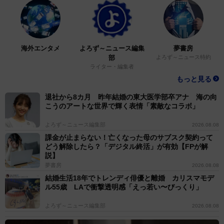
海外エンタメ
よろず～ニュース編集
夢書房
部
よろず～ニュース特約
ライター・編集者
もっと見る
退社から8カ月 昨年結婚の東大医学部卒アナ 海の向
こうのアートな世界で輝く表情「素敵なコラボ」
よろず～ニュース編集部
2026.08.08
課金が止まらない！亡くなった母のサブスク契約って
どう解除したら？「デジタル終活」が有効【FPが解
説】
夢書房
2026.08.08
結婚生活18年でトレンディ俳優と離婚 カリスマモデ
ル55歳 LAで衝撃透明感「えっ若い〜びっくり」
よろず～ニュース編集部
2026.08.08