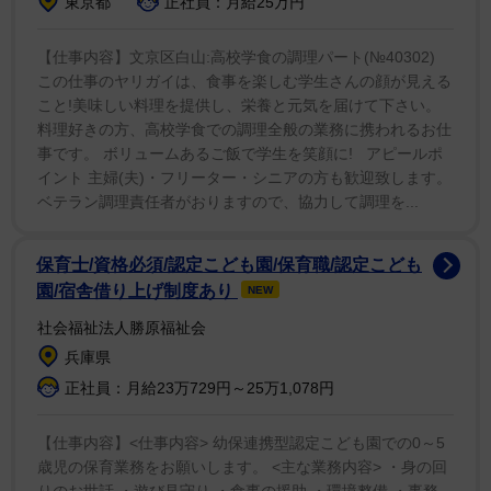
東京都
正社員：月給25万円
された。それで２度目のアストラゼネカのワクチンを接
種したけど、その時はもう少し危険性の知識があった。
【仕事内容】文京区白山:高校学食の調理パート(№40302)
言うまでもなく、反応はひどいものだった。私の手や足
この仕事のヤリガイは、食事を楽しむ学生さんの顔が見える
こと!美味しい料理を提供し、栄養と元気を届けて下さい。
は凍り付いているか、感覚がないか、焼けつくような感
料理好きの方、高校学食での調理全般の業務に携われるお仕
じかのどれかで、２週間くらいは全く使い物にならなか
事です。 ボリュームあるご飯で学生を笑顔に! アピールポ
った。もうプレイすることができないのではないかと恐
イント 主婦(夫)・フリーター・シニアの方も歓迎致します。
れた（私は末梢神経障害を患っているんだから、針にな
ベテラン調理責任者がおりますので、協力して調理を...
ど近づくべきではなかったんだ）。でも、プロパガンダ
では、このワクチンは万人に安全と言っていた」
保育士/資格必須/認定こども園/保育職/認定こども
園/宿舎借り上げ制度あり
NEW
一方、昨年ヴァン・モリソンとロックダウン反対ソン
社会福祉法人勝原福祉会
グ「スタンド・アンド・デリバー」でタッグを組んだク
兵庫県
ラプトンは、そこでモリソンによる言葉を通じて、自分
正社員：月給23万729円～25万1,078円
の意見を伝えることが出来たと感じたが、すぐに「軽蔑
と冷笑」に見舞われたと話している。
【仕事内容】<仕事内容> 幼保連携型認定こども園での0～5
歳児の保育業務をお願いします。 <主な業務内容> ・身の回