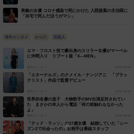
美貌の女優 コロナ感染で死にかけた 入院提案の主治医に
「自宅で死んだほうがマシ」
海外エンタメ
からだ
芸能人
エマ・フロスト役で豪出身のスリラー女優がマーベル
に仲間入り リブート版「X―MEN」
海外エンタメ
2026.08.08
「エターナルズ」のクメイル・ナンジアニ 「ブラッ
クリスト」作品で監督デビュー
海外エンタメ
2026.08.08
世界的名優の息子 大物歌手のMV出演反対されてい
た まさかの本人から電話「何の前触れもなかった
よ」
海外エンタメ
2026.08.08
「テッド・ラッソ」の37歳女優 結婚していた「シー
ズン2で出会ったの」お相手は番組スタッフ