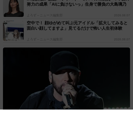
努力の成果「AIに負けないっ」生身で勝負の大島璃乃
よろず～ニュース編集部
2026.08.07
空中で！ 顔ゆがめて叫ぶ元アイドル「拡大してみると
面白い顔してますよ」見てるだけで怖い人生初体験
よろず～ニュース編集部
2026.08.07
アルコール依存症に手を差し伸べた世界的ラッパー リハビリ治療
を援助「お金も用意しておく」と