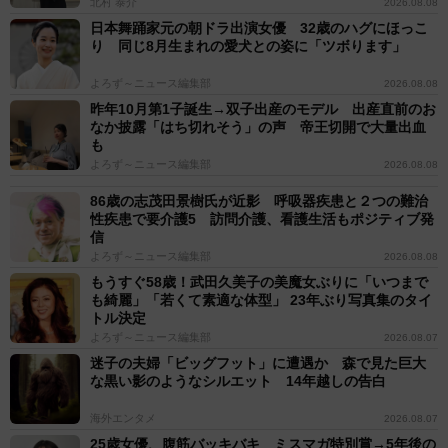
北村 泰介
2026.08.08
日本舞踊家元の朝ドラ出演女優 32歳のハグにほっこ
り 同じ8月生まれの愛犬との姿に「ツボります」
よろず～ニュース編集部
2026.08.08
昨年10月第1子誕生→双子出産のモデル 出産直前のお
なか披露「はち切れそう」の声 帝王切開で大量出血
も
よろず～ニュース編集部
2026.08.08
86歳の志茂田景樹氏が近影 呼吸器疾患と２つの難治
性疾患で要介護5 訪問介護、看護生活もポジティブ発
信
よろず～ニュース編集部
2026.08.08
もうすぐ58歳！武田久美子の美魔女ぶりに「いつまで
も綺麗」「若くて素適な体型」 23年ぶり写真集のタイ
トル決定
よろず～ニュース編集部
2026.08.07
迷子の夫婦「ビッグフット」に遭遇か 森で見た巨大
な黒い影のようなシルエット 14年越しの告白
海外エンタメ
2026.08.07
25歳女優、腹筋バッキバキ ミスマガ特別賞→5年後の