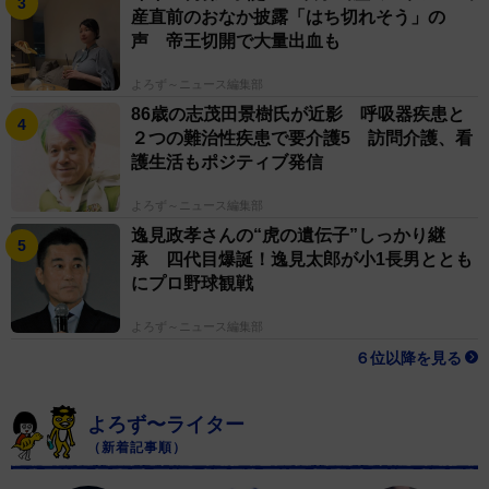
産直前のおなか披露「はち切れそう」の
声 帝王切開で大量出血も
よろず～ニュース編集部
86歳の志茂田景樹氏が近影 呼吸器疾患と
２つの難治性疾患で要介護5 訪問介護、看
護生活もポジティブ発信
よろず～ニュース編集部
逸見政孝さんの“虎の遺伝子”しっかり継
承 四代目爆誕！逸見太郎が小1長男ととも
にプロ野球観戦
よろず～ニュース編集部
６位以降を見る
よろず〜ライター
（新着記事順）