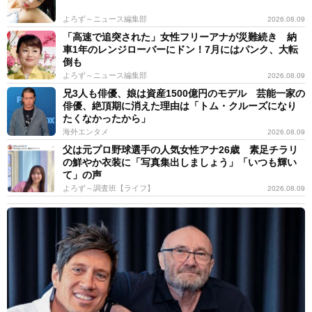
よろず～ニュース編集部
2026.08.09
「高速で追突された」女性フリーアナが災難続き 納
車1年のレンジローバーにドン！7月にはパンク、大転
倒も
よろず～ニュース編集部
2026.08.09
兄3人も俳優、娘は資産1500億円のモデル 芸能一家の
俳優、絶頂期に消えた理由は「トム・クルーズになり
たくなかったから」
海外エンタメ
2026.08.09
父は元プロ野球選手の人気女性アナ26歳 素足チラリ
の鮮やか衣装に「写真集出しましょう」「いつも輝い
て」の声
よろず～調査班【ライフ】
2026.08.09