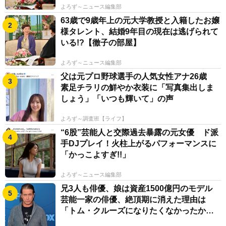
よろず～ニュース編集部
63歳で9歳年上の元大学教授と入籍したお嬢
様タレント、結婚9年目の現在は逃げられて
いる!?【徹子の部屋】
よろず～ニュース編集部
父は元プロ野球選手の人気女性アナ26歳
素足チラリの鮮やか衣装に「写真集出しま
しょう」「いつも輝いて」の声
よろず～調査班【ライフ】
“6股”芸能人と交際過去暴露の元女優 ド派
手DJプレイ！火柱上がるパフォーマンスに
「かっこよすぎ!!」
よろず～ニュース編集部
兄3人も俳優、娘は資産1500億円のモデル
芸能一家の俳優、絶頂期に消えた理由は
「トム・クルーズになりたくなかったか
ら」