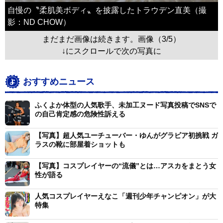
自慢の〝柔肌美ボディ〟を披露したトラウデン直美（撮
影：ND CHOW）
まだまだ画像は続きます。画像（3/5）
↓にスクロールで次の写真に
おすすめニュース
ふくよか体型の人気歌手、未加工ヌード写真投稿でSNSで
の自己肯定感の危険性訴える
【写真】超人気ユーチューバー・ゆんがグラビア初挑戦 ガ
ラスの靴に部屋着ショットも
【写真】コスプレイヤーの“流儀”とは…アスカをまとう女
性が語る
人気コスプレイヤーえなこ「週刊少年チャンピオン」が大
特集