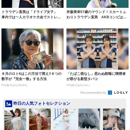
トラウデン直美は「ドライブ女子」
井森美幸57歳のマウンド！スカートふ
車内では一人カラオケ大会でストレス
わりトラウデン直美 AKBコンビはき
発散｜よろず...
つねダン...
８月のロト6はこの方法で買え!!６つの
「たばこ税なし」思わぬ朗報に喫煙者
数字が『完全一致』する方法
が群がる新型タバコ
PR(株式会社MURA)
PR(株式会社HAL)
Recommended by
昨日の人気フォトセレクション