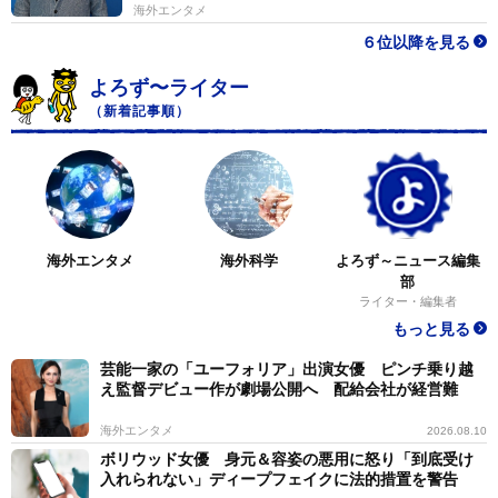
海外エンタメ
６位以降を見る
よろず〜ライター
（新着記事順）
海外エンタメ
海外科学
よろず～ニュース編集
部
ライター・編集者
もっと見る
芸能一家の「ユーフォリア」出演女優 ピンチ乗り越
え監督デビュー作が劇場公開へ 配給会社が経営難
海外エンタメ
2026.08.10
ボリウッド女優 身元＆容姿の悪用に怒り「到底受け
入れられない」ディープフェイクに法的措置を警告