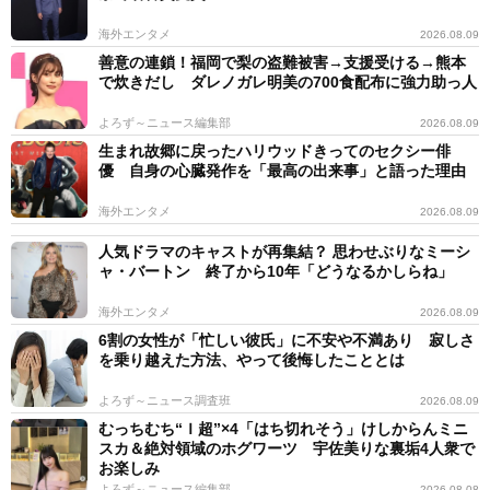
海外エンタメ
2026.08.09
善意の連鎖！福岡で梨の盗難被害→支援受ける→熊本
で炊きだし ダレノガレ明美の700食配布に強力助っ人
よろず～ニュース編集部
2026.08.09
生まれ故郷に戻ったハリウッドきってのセクシー俳
優 自身の心臓発作を「最高の出来事」と語った理由
海外エンタメ
2026.08.09
人気ドラマのキャストが再集結？ 思わせぶりなミーシ
ャ・バートン 終了から10年「どうなるかしらね」
海外エンタメ
2026.08.09
6割の女性が「忙しい彼氏」に不安や不満あり 寂しさ
を乗り越えた方法、やって後悔したこととは
よろず～ニュース調査班
2026.08.09
むっちむち“Ｉ超”×4「はち切れそう」けしからんミニ
スカ＆絶対領域のホグワーツ 宇佐美りな裏垢4人衆で
お楽しみ
よろず～ニュース編集部
2026.08.08