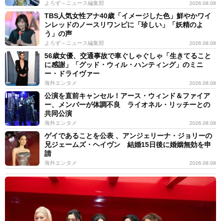
よろず～ニュース編集部
2026.08.08
TBS人気女性アナ40歳「イメージした色」鮮やかワイ
ンレッドのノースリワンピに「珍しい」「妖精のよ
う」の声
よろず～ニュース編集部
2026.08.08
56歳女優、交通事故で車ぐしゃぐしゃ「生きてること
に感謝」「グッド・ウィル・ハンティング」のミニ
ー・ドライヴァー
海外エンタメ
2026.08.08
公演を直前キャンセル！アース・ウィンド＆ファイア
ー、メンバーが体調不良 ライオネル・リッチーとの
共同公演
海外エンタメ
2026.08.08
ゲイであることを公表 、アンジェリーナ・ジョリーの
兄ジェームズ・ヘイヴン 結婚15日後に婚姻無効を申
請
海外エンタメ
2026.08.08