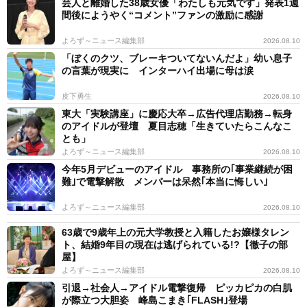
芸人と離婚した38歳女優「わたしも元気です」発表1週
間後にようやく“コメント”ファンの激励に感謝
よろず～ニュース編集部
2026.08.10
「ぼくのクツ、ブレーキついてないんだよ」幼い息子
の言葉が現実に インターハイ出場に母は涙
皮下勇生
2026.08.10
東大「実験講座」に慶応大卒→広告代理店勤務→転身
のアイドルが登壇 夏目志穂「生きていたらこんなこ
とも」
よろず～ニュース編集部
2026.08.10
今年5月デビューのアイドル 事務所の｢事業継続が困
難｣で電撃解散 メンバーは呆然｢本当に悔しい｣
よろず～ニュース編集部
2026.08.10
63歳で9歳年上の元大学教授と入籍したお嬢様タレン
ト、結婚9年目の現在は逃げられている!?【徹子の部
屋】
よろず～ニュース編集部
2026.08.10
引退→社会人→アイドル電撃復帰 ピッカピカの白肌
が際立つ大胆姿 峰島こまき｢FLASH｣登場