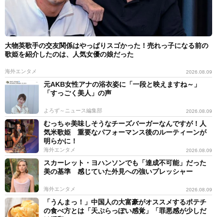
大物英歌手の交友関係はやっぱりスゴかった！売れっ子になる前の
歌姫を紹介したのは、人気女優の娘だった
海外エンタメ
2026.08.09
元AKB女性アナの浴衣姿に「一段と映えますね～」
「すっごく美人」の声
よろず～ニュース編集部
2026.08.09
むっちゃ美味しそうなチーズバーガーなんですが！人
気米歌姫 重要なパフォーマンス後のルーティーンが
明らかに！
海外エンタメ
2026.08.09
スカーレット・ヨハンソンでも「達成不可能」だった
美の基準 感じていた外見への強いプレッシャー
海外エンタメ
2026.08.09
「うんまっ！」中国人の大富豪がオススメするポテチ
の食べ方とは「天ぷらっぽい感覚」「罪悪感が少しだ