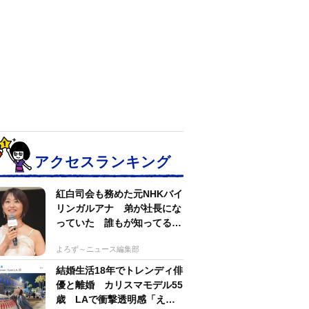
アクセスランキング
紅白司会も務めた元NHKバイ
リンガルアナ 弟が社長にな
っていた 誰もが知ってる有
名アパレルブランド
よろず～ニュース編集部
結婚生活18年でトレンディ俳
優と離婚 カリスマモデル55
歳 LAで衝撃透明感「えっ