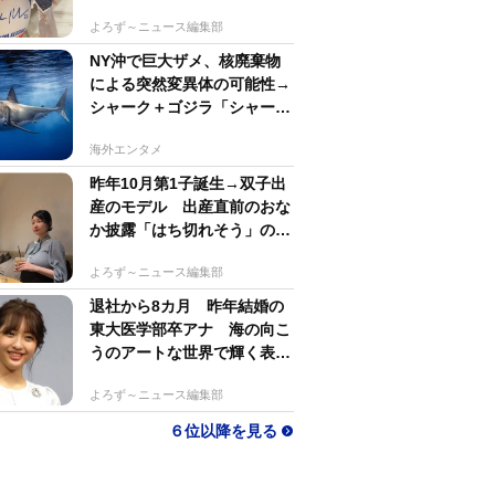
若い〜びっくり」
よろず～ニュース編集部
NY沖で巨大ザメ、核廃棄物
による突然変異体の可能性→
シャーク＋ゴジラ「シャーク
ジラ」の捕獲作戦が展開
海外エンタメ
昨年10月第1子誕生→双子出
産のモデル 出産直前のおな
か披露「はち切れそう」の
声 帝王切開で大量出血も
よろず～ニュース編集部
退社から8カ月 昨年結婚の
東大医学部卒アナ 海の向こ
うのアートな世界で輝く表情
「素敵なコラボ」
よろず～ニュース編集部
６位以降を見る