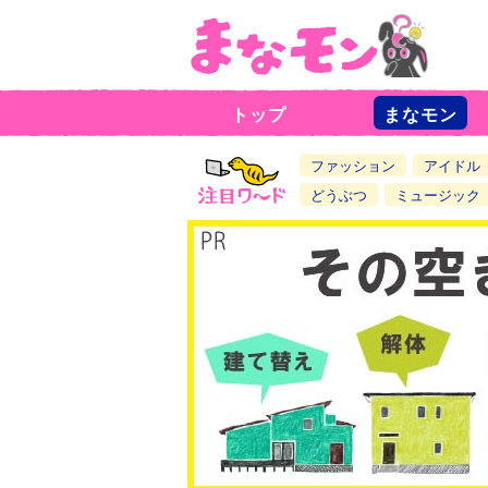
トップ
まなモン
ニ
ュ
ー
ファッション
アイドル
ス
一
どうぶつ
ミュージック
覧