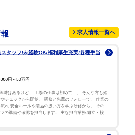
求人情報一覧へ
情報
造スタッフ/未経験OK/福利厚生充実/各種手当
000円～50万円
興味はあるけど、 工場の仕事は初めて…」 そんな方も始
やチェックから開始。 研修と先輩のフォローで、 作業の
流れ 安全ルールや製品の扱い方を学ぶ研修から。 その
ーツの準備や確認を担当します。 主な担当業務:組立・検