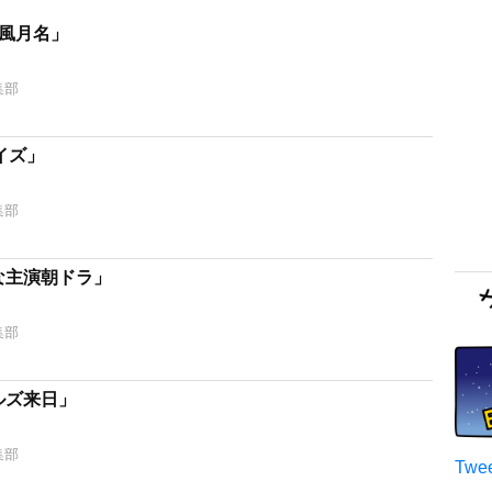
和風月名」
集部
イズ」
集部
な主演朝ドラ」
集部
ルズ来日」
集部
Twee