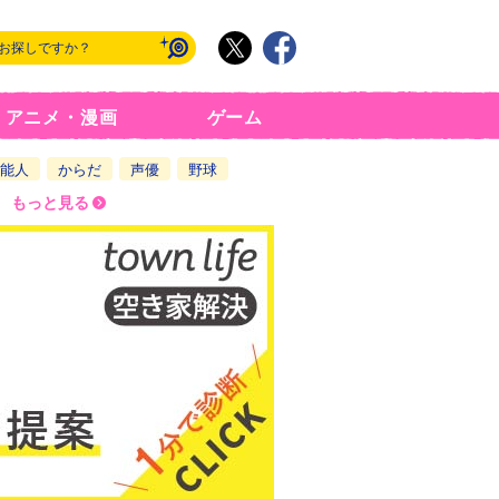
アニメ・漫画
ゲーム
能人
からだ
声優
野球
もっと見る