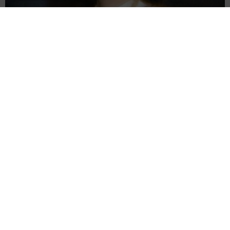
16歳デビュー「それなりに」CMで一世風靡の女優65歳 50歳で孫
誕生の元五輪代表と花火大会 カズ息子の師匠
よろず～ニュース編集部
2026.08.05
ナタリー・ポートマン、お腹ふっくらマタニティフォ
ト 第3子妊娠中「嗅覚が敏感に」パートナーは音楽プ
ロデューサー
海外エンタメ
2026.08.05
元プロ野球選手の父は181cm タレントの長身息子に
反響「びっくり」「背が高すぎる」母162cm 姉は声
優
よろず～ニュース編集部
2026.08.05
82歳「スパイダーマン：ノー・ウェイ・ホーム」出演
のマリー・リベラさん死去していた 脳卒中→生命維
持装置も
海外エンタメ
2026.08.05
ニコール・キッドマン 亡き母の言葉で娘のモデル活
動を許可「私はあなたにやらせてあげたんだから」
海外エンタメ
2026.08.05