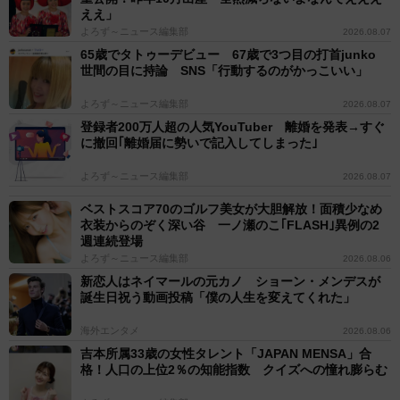
ええ」
よろず～ニュース編集部
2026.08.07
65歳でタトゥーデビュー 67歳で3つ目の打首junko
世間の目に持論 SNS「行動するのがかっこいい」
よろず～ニュース編集部
2026.08.07
登録者200万人超の人気YouTuber 離婚を発表→すぐ
に撤回｢離婚届に勢いで記入してしまった｣
よろず～ニュース編集部
2026.08.07
ベストスコア70のゴルフ美女が大胆解放！面積少なめ
衣装からのぞく深い谷 一ノ瀬のこ｢FLASH｣異例の2
週連続登場
よろず～ニュース編集部
2026.08.06
新恋人はネイマールの元カノ ショーン・メンデスが
誕生日祝う動画投稿「僕の人生を変えてくれた」
海外エンタメ
2026.08.06
吉本所属33歳の女性タレント「JAPAN MENSA」合
格！人口の上位2％の知能指数 クイズへの憧れ膨らむ