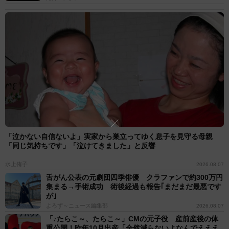
「泣かない自信ないよ」実家から巣立ってゆく息子を見守る母親
「同じ気持ちです」「泣けてきました」と反響
水上侑子
2026.08.07
舌がん公表の元劇団四季俳優 クラファンで約300万円
集まる→手術成功 術後経過も報告｢まだまだ最悪です
が｣
よろず～ニュース編集部
2026.08.07
「♪たらこ～、たらこ～」CMの元子役 産前産後の体
重公開！昨年10月出産「全然減らないよなんでえええ