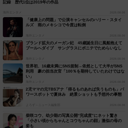
記録 歴代1位は2019年の作品
海外エンタメ
2026.08.06
「健康上の問題」で公演キャンセルのハリー・スタイ
ルズ 雨のメキシコで今度は転倒
海外エンタメ
2026.08.06
ブランド拡大のメーガン妃 45歳誕生日に風船抱えて
プールへダイブ サングラスにポニテでためらいなし
海外エンタメ
2026.08.06
世界初、16歳未満にSNS規制→依然として大半がSNS
利用 豪の担当次官「100％を期待していたわけではな
い」
海外エンタメ
2026.08.06
2児ママの元TBSアナ「得るものあれば失うものも」パ
ワースポットで夏休み 絶景ショットも予想外の事態
よろず～ニュース編集部
2026.08.06
柴咲コウ、幼少期の写真公開“完成度”にネット驚き
「小さい頃からちゃんとコウちゃんの顔」激似の母の
姿も