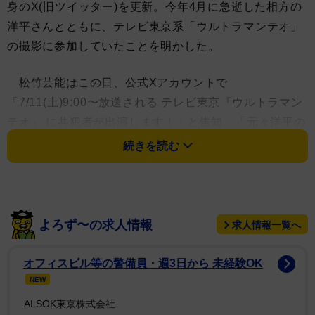
身のX(旧ツイッター)を更新。今年4月に急逝した相方の
洋平さんとともに、テレビ東京系「ウルトラマンテオ」
の撮影に参加していたことを明かした。
松竹芸能はこの日、公式Xアカウントで
「7/11(土)9:00〜放送される テレビ東京『ウルトラマン
テオ』 に共犯者が出演します！」と告知。「元々洋平の
キャラクターに注目頂き、オファーを頂いて昨年撮影に
続きを読む
参加しておりました」と撮影前の秘話も明かされ、「撮
影後に『役者・洋平もなかなか良いね！』とマネージャ
ーと洋平・国京の3人で盛り上がった思い出深い作品で
す」と記している。
よろず〜の求人情報
求人情報一覧へ
国京も所属事務所のポストを引用する形で「ウルトラ
オフィスビル等の警備員・週3日から 未経験OK
マンテオに共犯者が出てます」と投稿。「2人とも柔道
NEW
部員役です。元柔道部の洋平のおかげで自分も出させて
ALSOK東京株式会社