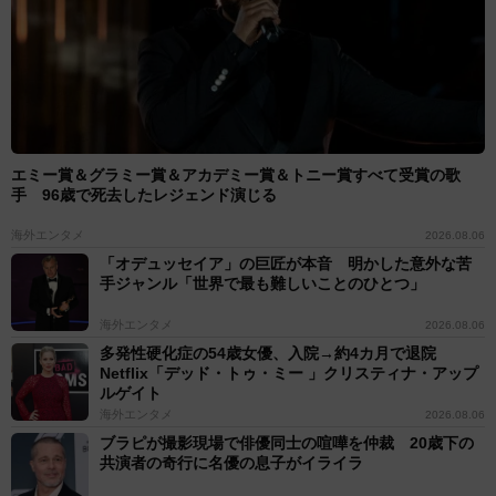
エミー賞＆グラミー賞＆アカデミー賞＆トニー賞すべて受賞の歌
手 96歳で死去したレジェンド演じる
海外エンタメ
2026.08.06
「オデュッセイア」の巨匠が本音 明かした意外な苦
手ジャンル「世界で最も難しいことのひとつ」
海外エンタメ
2026.08.06
多発性硬化症の54歳女優、入院→約4カ月で退院
Netflix「デッド・トゥ・ミー 」クリスティナ・アップ
ルゲイト
海外エンタメ
2026.08.06
ブラピが撮影現場で俳優同士の喧嘩を仲裁 20歳下の
共演者の奇行に名優の息子がイライラ