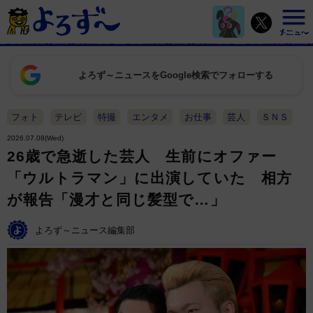
よろず～ニュースをGoogle検索でフォローする
フォト
テレビ
特撮
エンタメ
お仕事
芸人
ＳＮＳ
2026.07.08(Wed)
26歳で急逝した芸人 生前にオファー
「ウルトラマン」に出演していた 相方
が報告「漫才と同じ髪型で…」
よろず～ニュース編集部