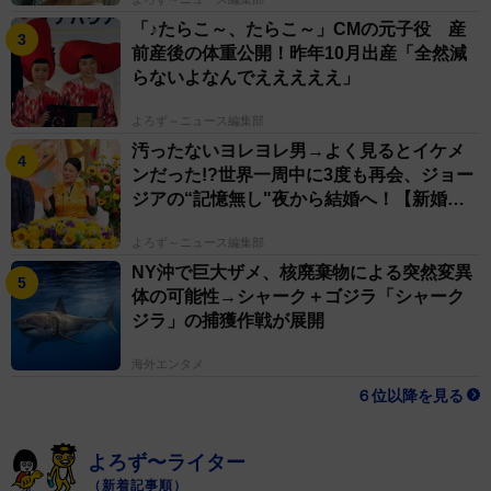
「♪たらこ～、たらこ～」CMの元子役 産
前産後の体重公開！昨年10月出産「全然減
らないよなんでえええええ」
よろず～ニュース編集部
汚ったないヨレヨレ男→よく見るとイケメ
ンだった!?世界一周中に3度も再会、ジョー
ジアの“記憶無し"夜から結婚へ！【新婚さ
ん】
よろず～ニュース編集部
NY沖で巨大ザメ、核廃棄物による突然変異
体の可能性→シャーク＋ゴジラ「シャーク
ジラ」の捕獲作戦が展開
海外エンタメ
６位以降を見る
よろず〜ライター
（新着記事順）