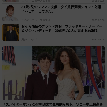
よろず～ニュース編集部
2026.08.06
31歳2児のシンママ女優 タイ旅行満喫ショット公開
「ハピローしてきた」
よろず～ニュース編集部
2026.08.06
おそろ指輪のブランド判明 ブラッドリー・クーパー
＆ジジ・ハディッド 20歳差の2人に高まる結婚説
海外エンタメ
2026.08.06
「スパイダーマン」公開初週末で驚異的な興収 ソニー史上最高を