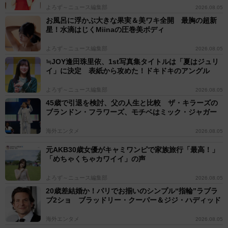
よろず～ニュース編集部
2026.08.05
お風呂に浮かぶ大きな果実＆美ワキ全開 最胸の超新
星！水滴はじくMiinaの圧巻美ボディ
よろず～ニュース編集部
2026.08.05
≒JOY逢田珠里依、1st写真集タイトルは「夏はジュリ
イ」に決定 表紙から攻めた！ドキドキのアングル
よろず～ニュース編集部
2026.08.05
45歳で引退を検討、父の人生と比較 ザ・キラーズの
ブランドン・フラワーズ、モチベはミック・ジャガー
海外エンタメ
2026.08.05
元AKB30歳女優がキャミワンピで家族旅行「最高！」
「めちゃくちゃカワイイ」の声
よろず～ニュース編集部
2026.08.05
20歳差結婚か！パリでお揃いのシンプル“指輪”ラブラ
ブ2ショ ブラッドリー・クーパー＆ジジ・ハディッド
海外エンタメ
2026.08.05