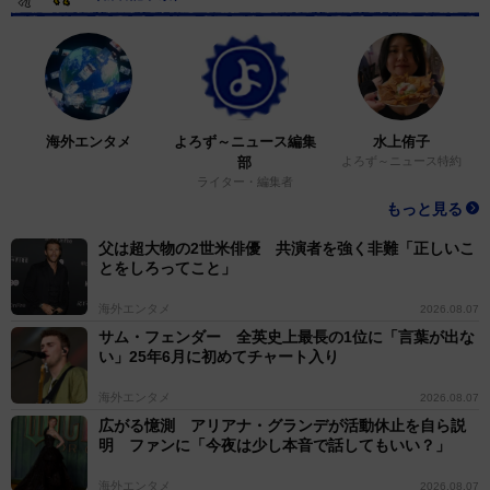
海外エンタメ
よろず～ニュース編集
水上侑子
部
よろず～ニュース特約
ライター・編集者
もっと見る
父は超大物の2世米俳優 共演者を強く非難「正しいこ
とをしろってこと」
海外エンタメ
2026.08.07
サム・フェンダー 全英史上最長の1位に「言葉が出な
い」25年6月に初めてチャート入り
海外エンタメ
2026.08.07
広がる憶測 アリアナ・グランデが活動休止を自ら説
明 ファンに「今夜は少し本音で話してもいい？」
海外エンタメ
2026.08.07