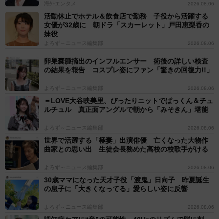
海外エンタメ
2026.08.06
活動休止でホテル＆飲食店で勤務 子役から活躍する
女優が32歳に 朝ドラ「スカーレット」戸田恵梨香の
妹役
よろず～ニュース編集部
2026.08.06
卵巣嚢腫摘出のインフルエンサー 術後の詳しい検査
の結果を報告 コスプレ姿にファン「驚きの回復力!!」
よろず～ニュース編集部
2026.08.06
＝LOVE大谷映美里、ぴったりニットでぱっくん＆チュ
ルチュル 真正面アングルで朝から「みそきん」堪能
よろず～ニュース編集部
2026.08.06
世界で活躍する「極妻」出演俳優 亡くなった大物作
曲家との思い出 生徒会長務めた高校の校歌手がける
よろず～ニュース編集部
2026.08.06
30歳ママになった天才子役「渡鬼」日向子 昨夏誕生
の息子に「大きくなってる」愛らしい姿に反響
よろず～ニュース編集部
2026.08.06