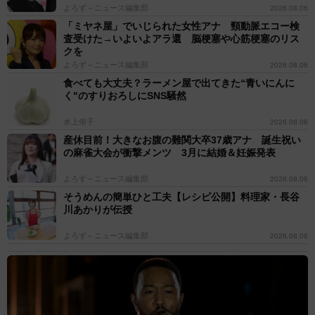
よろず～ニュース編集部
2026.08.06
「ミヤネ屋」でいじられた女性アナ 頸動脈エコー検
査受けた→いよいよアラ還 脳梗塞や心筋梗塞のリス
クを
よろず～ニュース編集部
2026.08.06
食べても大丈夫？ラーメン屋で出てきた“青いにんに
く"のすりおろしにSNS騒然
水上侑子
2026.08.06
産休目前！大きなお腹の難関大卒37歳アナ 誕生祝い
の麻雀大会が衝撃メンツ 3月に結婚＆妊娠発表
よろず～ニュース編集部
2026.08.06
そうめんの簡単ひと工夫【レシピ公開】料理家・長谷
川あかりが伝授
よろず～ニュース編集部
2026.08.06