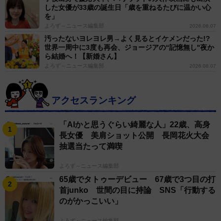
した女優が33歳の誕生日「歳を重ねるたびに温かい心
を」
よろず～ニュース編集部
2026.08.07
汚ったないヨレヨレ男→よく見るとイケメンだった!?
世界一周中に3度も再会、ジョージアの“記憶無し"夜か
ら結婚へ！【新婚さん】
よろず～ニュース編集部
2026.08.07
アクセスランキング
「AIかと思うぐらい綺麗な人」22歳、高身
長女優 美肩ショット公開 長岡花火大会
抽選当たって満喫
よろず～ニュース編集部
65歳でタトゥーデビュー 67歳で3つ目の打
首junko 世間の目に持論 SNS「行動する
のがかっこいい」
よろず～ニュース編集部