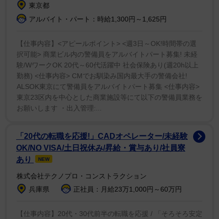
頂きました」と記し、「しかも漫才の時と同じ髪型と眼
東京都
鏡で出れたのありがたい」とつづった。
アルバイト・パート：時給1,300円～1,625円
洋平さんは金髪リーゼントという特徴的な髪形がトレ
【仕事内容】<アピールポイント> <週3日～OK!時間帯の選
ードマークで、相方の国京とともに2025年の「M―1グ
択可能> 商業ビル内の警備員をアルバイトパート募集! 未経
験/WワークOK 20代～60代活躍中 社会保険あり(週20h以上
ランプリ」では準々決勝まで進出している。事務所の投
勤務) <仕事内容> CMでお馴染み国内最大手の警備会社!
稿には漫才の時と同じ金髪リーゼント姿の洋平さんと、
ALSOK東京にて警備員をアルバイトパート募集 <仕事内容>
七三分けで眼鏡をかけた国京が出演している場面が添え
東京23区内を中心とした商業施設等にて以下の警備員業務を
られていた。
お願いします ・出入管理:...
「20代の転職を応援!」CADオペレーター/未経験
OK/NO VISA/土日祝休み/昇給・賞与あり/社員寮
あり
NEW
株式会社テクノプロ・コンストラクション
兵庫県
正社員：月給23万1,000円～60万円
【仕事内容】20代・30代前半の転職を応援 / 「そろそろ安定