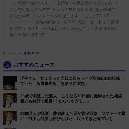
した環境で働きたい!」 「未経験から手に職をつけたい!」 そ
んな想いをお持ちの方へ! 安心の無期雇用派遣×充実研修で、
あなたの新しいスタートを応援します ┈ ここがPOINT
┈┈┈┈┈┈ 資格や経験は一切不問! 昇給・賞与あり 年間休
日実質122日! └土日祝休み・長期休暇もございます 平均残
業月20時間以下! 資...
Sponsored by
おすすめニュース
洋平さん 亡くなった当日に自らライブ告知&SNS投稿し
ていた 所属事務所「あまりに突然」
26歳で急逝した芸人 亡くなる10日前に撮影された雄姿
相方も笑顔で鑑賞｢くだらなすぎて…」
26歳芸人が急逝 葬儀終えた兄が状況回顧 ソファーで横
に「何度も何度も呼びかけた」戻ってきた誕プレも