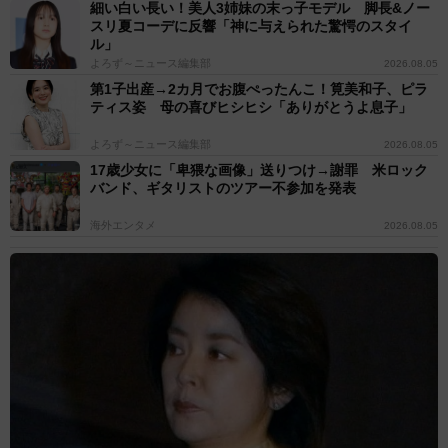
細い白い長い！美人3姉妹の末っ子モデル 脚長&ノー
スリ夏コーデに反響「神に与えられた驚愕のスタイ
ル」
よろず～ニュース編集部
2026.08.05
第1子出産→2カ月でお腹ぺったんこ！筧美和子、ピラ
ティス姿 母の喜びヒシヒシ「ありがとうよ息子」
よろず～ニュース編集部
2026.08.05
17歳少女に「卑猥な画像」送りつけ→謝罪 米ロック
バンド、ギタリストのツアー不参加を発表
海外エンタメ
2026.08.05