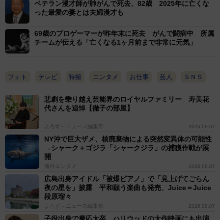
ベテラン漫才師が肺がんで死去、82歳 2025年に亡くな
った最愛の妻とは夫婦漫才も
69歳のプロゲーマーが昨年末に死去 がんで闘病中 所属
チームが伝える「亡くなる1ヶ月前まで非常に元気」
フォト
テレビ
特撮
エンタメ
お仕事
芸人
ＳＮＳ
悲劇を乗り越え芸能界のロイヤルファミリー 寿美花
代さんを追悼【徹子の部屋】
よろず～ニュース編集部
2026.08.07
NY沖で巨大ザメ、核廃棄物による突然変異体の可能性
→シャーク＋ゴジラ「シャークジラ」の捕獲作戦が展
開
海外エンタメ
2026.08.07
広島出身アイドル「被爆ピアノ」で「見上げてごらん
夜の星を」披露 平和願う楽曲も発売、Juice＝Juice
段原瑠々
よろず～ニュース編集部
2026.08.07
子役出身で慶応大卒、ハリウッドの大作映画にも出演